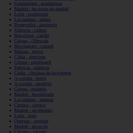
Guadalajara - guadalajara
Madrid - las-rozas-de-madrid
León - ponferrada
Las-palmas - pájara
Pontevedra - sanxenxo
Valencia - cullera
Barcelona - calella
Girona - l39escala
Illes-balears - consell
Málaga - torrox
Cádiz - algeciras
Girona - palafrugell
Palencia - palencia
Cádiz - chiclana-de-la-frontera
A-coruña - ferrol
A-coruña - monfero
Girona - palamós
Madrid - fuenlabrada
Las-palmas - antigua
Cuenca - cuenca
Madrid - alcobendas
Lugo - lugo
Ourense - ourense
Madrid - alcorcón
Cáceres - cáceres