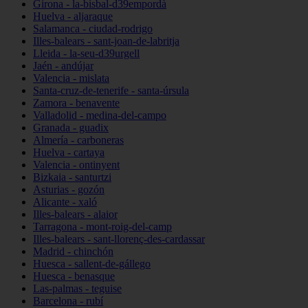
Girona - la-bisbal-d39empordà
Huelva - aljaraque
Salamanca - ciudad-rodrigo
Illes-balears - sant-joan-de-labritja
Lleida - la-seu-d39urgell
Jaén - andújar
Valencia - mislata
Santa-cruz-de-tenerife - santa-úrsula
Zamora - benavente
Valladolid - medina-del-campo
Granada - guadix
Almería - carboneras
Huelva - cartaya
Valencia - ontinyent
Bizkaia - santurtzi
Asturias - gozón
Alicante - xaló
Illes-balears - alaior
Tarragona - mont-roig-del-camp
Illes-balears - sant-llorenç-des-cardassar
Madrid - chinchón
Huesca - sallent-de-gállego
Huesca - benasque
Las-palmas - teguise
Barcelona - rubí