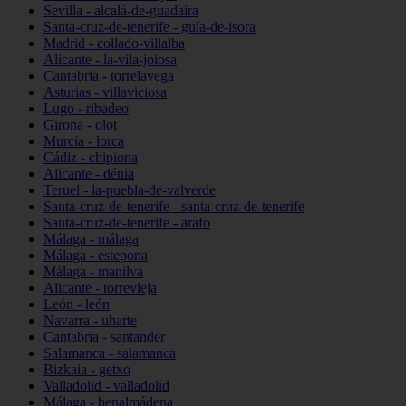
Sevilla - alcalá-de-guadaíra
Santa-cruz-de-tenerife - guía-de-isora
Madrid - collado-villalba
Alicante - la-vila-joiosa
Cantabria - torrelavega
Asturias - villaviciosa
Lugo - ribadeo
Girona - olot
Murcia - lorca
Cádiz - chipiona
Alicante - dénia
Teruel - la-puebla-de-valverde
Santa-cruz-de-tenerife - santa-cruz-de-tenerife
Santa-cruz-de-tenerife - arafo
Málaga - málaga
Málaga - estepona
Málaga - manilva
Alicante - torrevieja
León - león
Navarra - uharte
Cantabria - santander
Salamanca - salamanca
Bizkaia - getxo
Valladolid - valladolid
Málaga - benalmádena