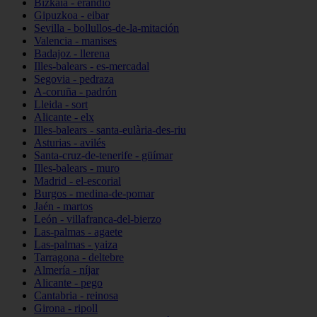
Bizkaia - erandio
Gipuzkoa - eibar
Sevilla - bollullos-de-la-mitación
Valencia - manises
Badajoz - llerena
Illes-balears - es-mercadal
Segovia - pedraza
A-coruña - padrón
Lleida - sort
Alicante - elx
Illes-balears - santa-eulària-des-riu
Asturias - avilés
Santa-cruz-de-tenerife - güímar
Illes-balears - muro
Madrid - el-escorial
Burgos - medina-de-pomar
Jaén - martos
León - villafranca-del-bierzo
Las-palmas - agaete
Las-palmas - yaiza
Tarragona - deltebre
Almería - níjar
Alicante - pego
Cantabria - reinosa
Girona - ripoll