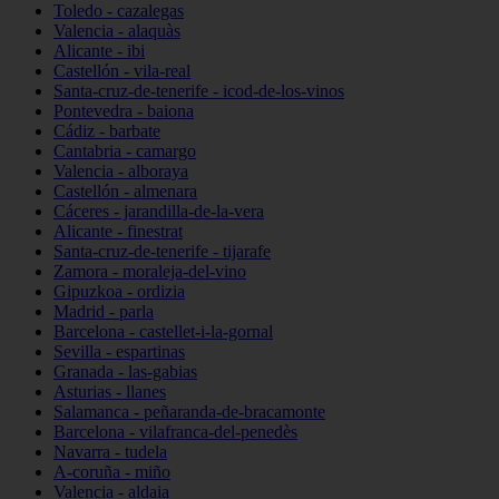
Toledo - cazalegas
Valencia - alaquàs
Alicante - ibi
Castellón - vila-real
Santa-cruz-de-tenerife - icod-de-los-vinos
Pontevedra - baiona
Cádiz - barbate
Cantabria - camargo
Valencia - alboraya
Castellón - almenara
Cáceres - jarandilla-de-la-vera
Alicante - finestrat
Santa-cruz-de-tenerife - tijarafe
Zamora - moraleja-del-vino
Gipuzkoa - ordizia
Madrid - parla
Barcelona - castellet-i-la-gornal
Sevilla - espartinas
Granada - las-gabias
Asturias - llanes
Salamanca - peñaranda-de-bracamonte
Barcelona - vilafranca-del-penedès
Navarra - tudela
A-coruña - miño
Valencia - aldaia