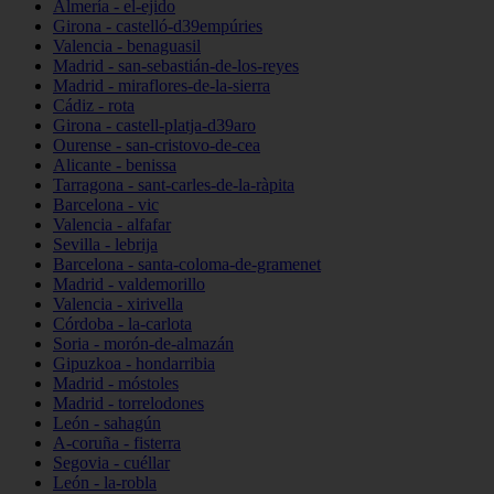
Almería - el-ejido
Girona - castelló-d39empúries
Valencia - benaguasil
Madrid - san-sebastián-de-los-reyes
Madrid - miraflores-de-la-sierra
Cádiz - rota
Girona - castell-platja-d39aro
Ourense - san-cristovo-de-cea
Alicante - benissa
Tarragona - sant-carles-de-la-ràpita
Barcelona - vic
Valencia - alfafar
Sevilla - lebrija
Barcelona - santa-coloma-de-gramenet
Madrid - valdemorillo
Valencia - xirivella
Córdoba - la-carlota
Soria - morón-de-almazán
Gipuzkoa - hondarribia
Madrid - móstoles
Madrid - torrelodones
León - sahagún
A-coruña - fisterra
Segovia - cuéllar
León - la-robla