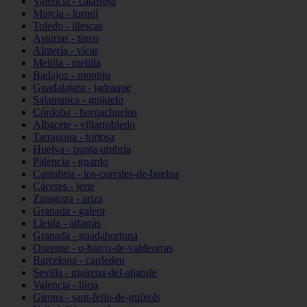
Valencia - catarroja
Murcia - lorquí
Toledo - illescas
Asturias - tineo
Almería - vícar
Melilla - melilla
Badajoz - montijo
Guadalajara - jadraque
Salamanca - guijuelo
Córdoba - hornachuelos
Albacete - villarrobledo
Tarragona - tortosa
Huelva - punta-umbría
Palencia - guardo
Cantabria - los-corrales-de-buelna
Cáceres - jerte
Zaragoza - ariza
Granada - galera
Lleida - alfarràs
Granada - guadahortuna
Ourense - o-barco-de-valdeorras
Barcelona - cardedeu
Sevilla - mairena-del-aljarafe
Valencia - llíria
Girona - sant-feliu-de-guíxols