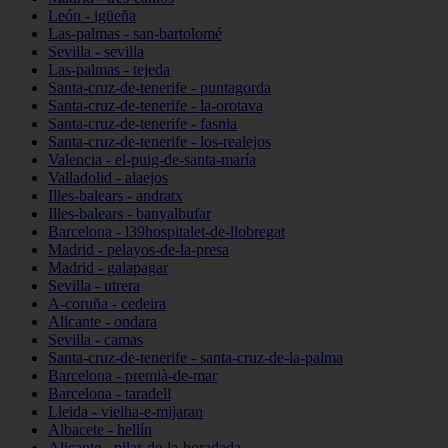
León - igüeña
Las-palmas - san-bartolomé
Sevilla - sevilla
Las-palmas - tejeda
Santa-cruz-de-tenerife - puntagorda
Santa-cruz-de-tenerife - la-orotava
Santa-cruz-de-tenerife - fasnia
Santa-cruz-de-tenerife - los-realejos
Valencia - el-puig-de-santa-maría
Valladolid - alaejos
Illes-balears - andratx
Illes-balears - banyalbufar
Barcelona - l39hospitalet-de-llobregat
Madrid - pelayos-de-la-presa
Madrid - galapagar
Sevilla - utrera
A-coruña - cedeira
Alicante - ondara
Sevilla - camas
Santa-cruz-de-tenerife - santa-cruz-de-la-palma
Barcelona - premià-de-mar
Barcelona - taradell
Lleida - vielha-e-mijaran
Albacete - hellín
Alicante - pilar-de-la-horadada