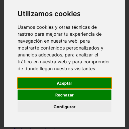
Valencia - valencia
Málaga - nerja
Utilizamos cookies
Girona - blanes
A-coruña - santiago-de-compostela
Málaga - marbella
Usamos cookies y otras técnicas de
Tarragona - tarragona
rastreo para mejorar tu experiencia de
Asturias - gijón
navegación en nuestra web, para
Girona - figueres
Alicante - santa-pola
mostrarte contenidos personalizados y
Madrid - leganés
anuncios adecuados, para analizar el
Almería - roquetas-de-mar
tráfico en nuestra web y para comprender
Girona - tossa-de-mar
Barcelona - sant-cugat-del-vallès
de donde llegan nuestros visitantes.
Alicante - l39alfàs-del-pi
Barcelona - vilanova-i-la-geltrú
Illes-balears - alcúdia
Aceptar
Castellón - peñíscola
Barcelona - mataró
Rechazar
ávila - ávila
Illes-balears - sant-antoni-de-portmany
Configurar
Illes-balears - sant-josep-de-sa-talaia
Tarragona - reus
Barcelona - badalona
Santa-cruz-de-tenerife - san-cristóbal-de-la-laguna