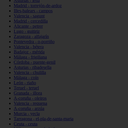
Asturias - lena
Madrid - torrejón-de-ardoz
Illes-balears - campos
Valencia - sagunt
Madrid - cercedilla
Alicante - petrer
Lugo - guitiriz
Zaragoza - alfajarín
Pontevedra - o-porriño
Valencia - bétera
Badajoz - mérida
Málaga - frigiliana
Córdoba - puente-genil
Asturias - ribadesella
Valencia - chulilla
Málaga - coín
León - riaño
Teruel - teruel
Granada - illora
A-coruña - oleiros
Valencia - requena
A-coruña - arzúa
Murcia - yecla
Tarragona - el-pla-de-santa-maria
Ceuta - ceuta