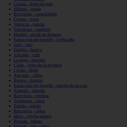
Girona - lloret-de-mar
Málaga - ronda
Barcelona - castelldefels
Girona - roses
Valencia - gandia
Tarragona - cambrils
Madrid - alcalá-de-henares
Santa-cruz-de-tenerife - breña-alta
Jaén - jaén
Huelva - huelva
Alicante - calp
La-rioja - logroño
Cádiz - jerez-de-la-frontera
Lleida - lleida
Alicante - xàbia
Burgos - burgos
Santa-cruz-de-tenerife - puerto-de-la-cruz
Almería - almería
Barcelona - terrassa
Tarragona - salou
Toledo - toledo
Barcelona - sitges
álava - vitoria-gasteiz
Bizkaia - bilbao
Madrid - tres-cantos