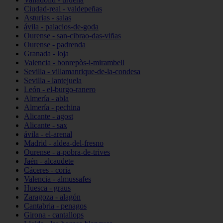
Ciudad-real - valdepeñas
Asturias - salas
ávila - palacios-de-goda
Ourense - san-cibrao-das-viñas
Ourense - padrenda
Granada - loja
Valencia - bonrepòs-i-mirambell
Sevilla - villamanrique-de-la-condesa
Sevilla - lantejuela
León - el-burgo-ranero
Almería - abla
Almería - pechina
Alicante - agost
Alicante - sax
ávila - el-arenal
Madrid - aldea-del-fresno
Ourense - a-pobra-de-trives
Jaén - alcaudete
Cáceres - coria
Valencia - almussafes
Huesca - graus
Zaragoza - alagón
Cantabria - penagos
Girona - cantallops