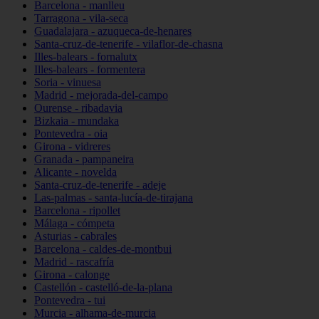
Barcelona - manlleu
Tarragona - vila-seca
Guadalajara - azuqueca-de-henares
Santa-cruz-de-tenerife - vilaflor-de-chasna
Illes-balears - fornalutx
Illes-balears - formentera
Soria - vinuesa
Madrid - mejorada-del-campo
Ourense - ribadavia
Bizkaia - mundaka
Pontevedra - oia
Girona - vidreres
Granada - pampaneira
Alicante - novelda
Santa-cruz-de-tenerife - adeje
Las-palmas - santa-lucía-de-tirajana
Barcelona - ripollet
Málaga - cómpeta
Asturias - cabrales
Barcelona - caldes-de-montbui
Madrid - rascafría
Girona - calonge
Castellón - castelló-de-la-plana
Pontevedra - tui
Murcia - alhama-de-murcia