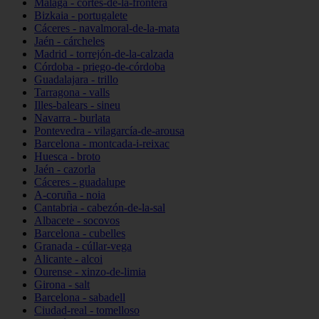
Málaga - cortes-de-la-frontera
Bizkaia - portugalete
Cáceres - navalmoral-de-la-mata
Jaén - cárcheles
Madrid - torrejón-de-la-calzada
Córdoba - priego-de-córdoba
Guadalajara - trillo
Tarragona - valls
Illes-balears - sineu
Navarra - burlata
Pontevedra - vilagarcía-de-arousa
Barcelona - montcada-i-reixac
Huesca - broto
Jaén - cazorla
Cáceres - guadalupe
A-coruña - noia
Cantabria - cabezón-de-la-sal
Albacete - socovos
Barcelona - cubelles
Granada - cúllar-vega
Alicante - alcoi
Ourense - xinzo-de-limia
Girona - salt
Barcelona - sabadell
Ciudad-real - tomelloso