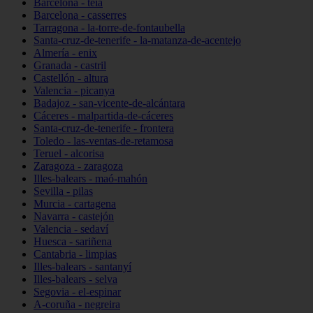
Barcelona - teià
Barcelona - casserres
Tarragona - la-torre-de-fontaubella
Santa-cruz-de-tenerife - la-matanza-de-acentejo
Almería - enix
Granada - castril
Castellón - altura
Valencia - picanya
Badajoz - san-vicente-de-alcántara
Cáceres - malpartida-de-cáceres
Santa-cruz-de-tenerife - frontera
Toledo - las-ventas-de-retamosa
Teruel - alcorisa
Zaragoza - zaragoza
Illes-balears - maó-mahón
Sevilla - pilas
Murcia - cartagena
Navarra - castejón
Valencia - sedaví
Huesca - sariñena
Cantabria - limpias
Illes-balears - santanyí
Illes-balears - selva
Segovia - el-espinar
A-coruña - negreira