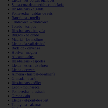
Lleida - les-borges-blanques
Santa-cruz-de-tenerife - candelaria
Illes-balears - algaida
Pontevedra - caldas-de-reis
Barcelona - torelló
Ciudad-real - ciudad-real
Toledo - torrijos
Illes-balears - bunyola
Burgos - belorado
Madrid - los-molinos
Lleida - la-vall-de-boí
Badajoz - olivenza
Huelva - moguer
Alicante - altea
Illes-balears - esporles
Lleida - esterri-d39àneu
Lleida - cervera
Almería - huércal-de-almería
Granada - atarfe
Illes-balears - sóller
León - molinaseca
Pontevedra - a-estrada
Girona - alp
Lleida - el-pont-de-suert
Tarragona - alcanar