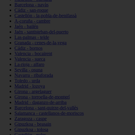
Barcelona - navàs
Cádiz - san-roque
Castellón - la-pobla-de-benifassà
A-coruña - cambre
Jaén - bailén
Jaén - santisteban-del-puerto
Las-palmas - telde
Granada - cenes-de-la-vega
Cádiz - bornos
Valencia - bocairent
Valencia - sueca
La-rioja - alfaro
Sevilla - osuna
Navarra - ribaforada
Toledo - urda
Madrid - lozoya
Girona - argelaguer
Girona - torroella-de-montgrí
Madrid - daganzo-de-arriba
Barcelona - sant-quirze-del-vallès
Salamanca - castellanos-de-moriscos
Zaragoza - caspe
Gipuzkoa - beasain
Gipuzkoa - tolosa
Castellón - nules