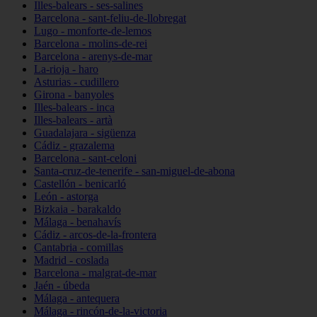
Illes-balears - ses-salines
Barcelona - sant-feliu-de-llobregat
Lugo - monforte-de-lemos
Barcelona - molins-de-rei
Barcelona - arenys-de-mar
La-rioja - haro
Asturias - cudillero
Girona - banyoles
Illes-balears - inca
Illes-balears - artà
Guadalajara - sigüenza
Cádiz - grazalema
Barcelona - sant-celoni
Santa-cruz-de-tenerife - san-miguel-de-abona
Castellón - benicarló
León - astorga
Bizkaia - barakaldo
Málaga - benahavís
Cádiz - arcos-de-la-frontera
Cantabria - comillas
Madrid - coslada
Barcelona - malgrat-de-mar
Jaén - úbeda
Málaga - antequera
Málaga - rincón-de-la-victoria