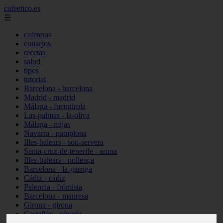
cafeetico.es
☰
cafeteras
consejos
recetas
salud
tipos
tutorial
Barcelona - barcelona
Madrid - madrid
Málaga - fuengirola
Las-palmas - la-oliva
Málaga - mijas
Navarra - pamplona
Illes-balears - son-servera
Santa-cruz-de-tenerife - arona
Illes-balears - pollença
Barcelona - la-garriga
Cádiz - cádiz
Palencia - frómista
Barcelona - manresa
Girona - girona
Castellón - vinaròs
Illes-balears - capdepera