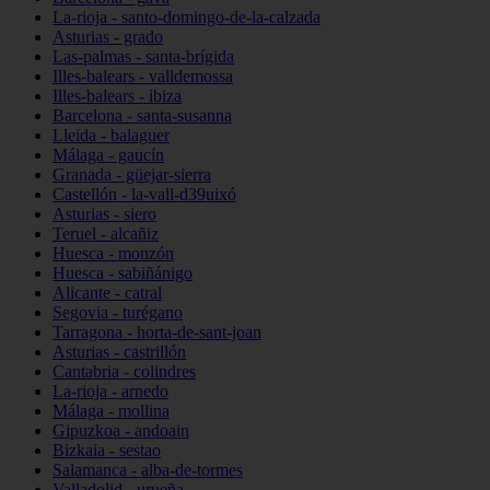
La-rioja - santo-domingo-de-la-calzada
Asturias - grado
Las-palmas - santa-brígida
Illes-balears - valldemossa
Illes-balears - ibiza
Barcelona - santa-susanna
Lleida - balaguer
Málaga - gaucín
Granada - güejar-sierra
Castellón - la-vall-d39uixó
Asturias - siero
Teruel - alcañiz
Huesca - monzón
Huesca - sabiñánigo
Alicante - catral
Segovia - turégano
Tarragona - horta-de-sant-joan
Asturias - castrillón
Cantabria - colindres
La-rioja - arnedo
Málaga - mollina
Gipuzkoa - andoain
Bizkaia - sestao
Salamanca - alba-de-tormes
Valladolid - urueña