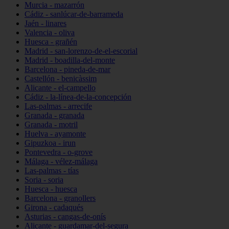
Murcia - mazarrón
Cádiz - sanlúcar-de-barrameda
Jaén - linares
Valencia - oliva
Huesca - grañén
Madrid - san-lorenzo-de-el-escorial
Madrid - boadilla-del-monte
Barcelona - pineda-de-mar
Castellón - benicàssim
Alicante - el-campello
Cádiz - la-línea-de-la-concepción
Las-palmas - arrecife
Granada - granada
Granada - motril
Huelva - ayamonte
Gipuzkoa - irun
Pontevedra - o-grove
Málaga - vélez-málaga
Las-palmas - tías
Soria - soria
Huesca - huesca
Barcelona - granollers
Girona - cadaqués
Asturias - cangas-de-onís
Alicante - guardamar-del-segura