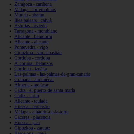
Zaragoza - cariñena
Málaga - torremolinos
Murcia - abarán
Illes-balears - calvià
Asturias - oviedo
Tarragona - montblanc
Alicante - benidorm
Alicante - alicante
Pontevedra - vigo
Gipuzkoa - san-sebastián
Córdoba - córdoba
A-coruña - betanzos
Córdoba - iznájar
Las-palmas - las-palmas-de-gran-canaria
Granada - almuñécar
Almería - mojácar
Cádiz - el-puerto-de-santa-maría
Cádiz - tarifa
Alicante - teulada
Huesca - barbastro
Málaga - alhaurín-de-la-torre
Cáceres - plasencia
Huesca - jaca
Gipuzkoa - zarautz
Barcelona - gavà