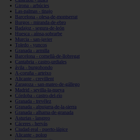
Girona - arbúcies
Las-palmas - tinajo
Barcelona - olesa-de-montserrat
Burgos - miranda-de-ebro
Badajoz - segura-de-león
Huesca - aínsa-sobrarbe
Murcia - san-javier
Toledo - yuncos
Granada - armilla
Barcelona - cornellà-de-llobregat
Cantabria - castro-urdiales
ávila - burgohondo
A-coruña - arteixo
Alicante - crevillent
Zaragoza - san-mateo-de-gállego
Madrid - sevilla-la-nueva
Córdoba - castro-del-río
Granada - trevélez
Granada - alpujarra-de-la-sierra
Granada - alhama-de-granada
Asturias - langreo
Cáceres - hervás
Ciudad-real - puerto-lápice
Alicante - polop