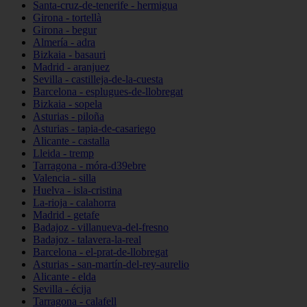
Santa-cruz-de-tenerife - hermigua
Girona - tortellà
Girona - begur
Almería - adra
Bizkaia - basauri
Madrid - aranjuez
Sevilla - castilleja-de-la-cuesta
Barcelona - esplugues-de-llobregat
Bizkaia - sopela
Asturias - piloña
Asturias - tapia-de-casariego
Alicante - castalla
Lleida - tremp
Tarragona - móra-d39ebre
Valencia - silla
Huelva - isla-cristina
La-rioja - calahorra
Madrid - getafe
Badajoz - villanueva-del-fresno
Badajoz - talavera-la-real
Barcelona - el-prat-de-llobregat
Asturias - san-martín-del-rey-aurelio
Alicante - elda
Sevilla - écija
Tarragona - calafell