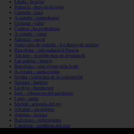
Lleida - bossòst
Palencia - itero-de-la-vega
Granada - baza
A-coruña - pontedeume
Granada - válor
Cuenca - las-pedroñeras
A-coruña - carral
Valencia - puçol
Santa-cruz-de-tenerife - los-llanos-de-aridane
Barcelona - sant-sadurní-d39anoia
Alicante - el-poble-nou-de-benitatxell
Las-palmas - tuineje
Barcelona - sant-vicenç-dels-horts
A-coruña - santa-comba
Sevilla - valencina-de-la-concepción
Navarra - lumbier
La-rioja - fuenmayor
Jaén - villanueva-del-arzobispo
Lugo - sarria
Madrid - arganda-del-rey
Alicante - els-poblets
Asturias - laviana
Barcelona - vallgorguina
Cantabria - santillana-del-mar
Zamora - santa-maría-de-la-vega