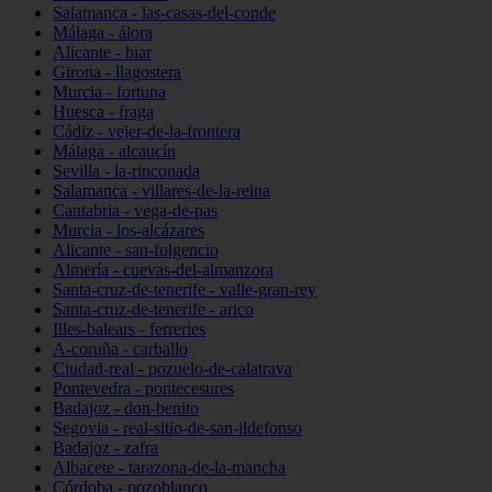
Salamanca - las-casas-del-conde
Málaga - álora
Alicante - biar
Girona - llagostera
Murcia - fortuna
Huesca - fraga
Cádiz - vejer-de-la-frontera
Málaga - alcaucín
Sevilla - la-rinconada
Salamanca - villares-de-la-reina
Cantabria - vega-de-pas
Murcia - los-alcázares
Alicante - san-fulgencio
Almería - cuevas-del-almanzora
Santa-cruz-de-tenerife - valle-gran-rey
Santa-cruz-de-tenerife - arico
Illes-balears - ferreries
A-coruña - carballo
Ciudad-real - pozuelo-de-calatrava
Pontevedra - pontecesures
Badajoz - don-benito
Segovia - real-sitio-de-san-ildefonso
Badajoz - zafra
Albacete - tarazona-de-la-mancha
Córdoba - pozoblanco