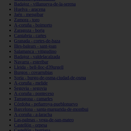
Badajoz - villanueva-de-la-serena
Huelva - aracena
Jaén - mengíbar
Zamora - toro
A-coruña - boimorto
Zaragoza - borja
Cantabria - cartes
Granada - cortes-de-baza
Illes-balears - sant-joan
Salamanca - vitigudino
Badajoz - valdelacalzada
Navarra - esteribar
Lleida - bell-lloc-d39urgell
Burgos - covarrubias
Soria - burgo-de-osma-ciudad-de-osma
A-coruña - melide
Segovia - segovia
A-coruña - ponteceso
Tarragona - camarles
Córdoba - peñarroya-pueblonuevo
Barcelona - santa-margarida-de-montbui
A-coruña - a-laracha
Las-palmas - vega-de-san-mateo
Castellón - orpesa
Castellón - burriana