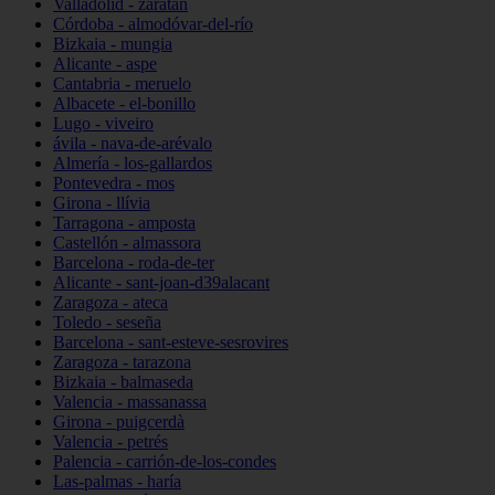
Valladolid - zaratán
Córdoba - almodóvar-del-río
Bizkaia - mungia
Alicante - aspe
Cantabria - meruelo
Albacete - el-bonillo
Lugo - viveiro
ávila - nava-de-arévalo
Almería - los-gallardos
Pontevedra - mos
Girona - llívia
Tarragona - amposta
Castellón - almassora
Barcelona - roda-de-ter
Alicante - sant-joan-d39alacant
Zaragoza - ateca
Toledo - seseña
Barcelona - sant-esteve-sesrovires
Zaragoza - tarazona
Bizkaia - balmaseda
Valencia - massanassa
Girona - puigcerdà
Valencia - petrés
Palencia - carrión-de-los-condes
Las-palmas - haría