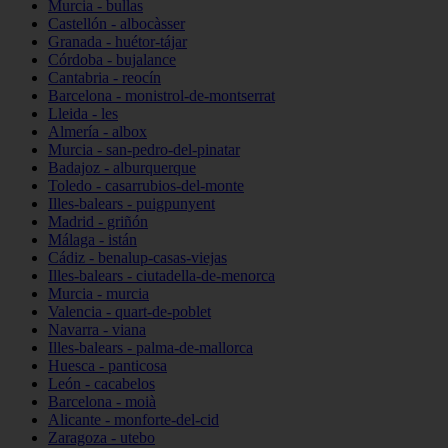
Murcia - bullas
Castellón - albocàsser
Granada - huétor-tájar
Córdoba - bujalance
Cantabria - reocín
Barcelona - monistrol-de-montserrat
Lleida - les
Almería - albox
Murcia - san-pedro-del-pinatar
Badajoz - alburquerque
Toledo - casarrubios-del-monte
Illes-balears - puigpunyent
Madrid - griñón
Málaga - istán
Cádiz - benalup-casas-viejas
Illes-balears - ciutadella-de-menorca
Murcia - murcia
Valencia - quart-de-poblet
Navarra - viana
Illes-balears - palma-de-mallorca
Huesca - panticosa
León - cacabelos
Barcelona - moià
Alicante - monforte-del-cid
Zaragoza - utebo