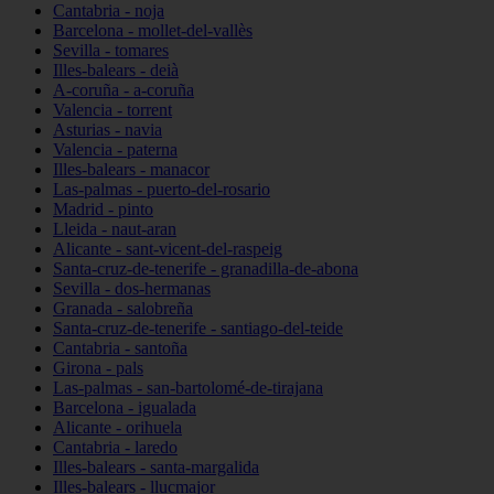
Cantabria - noja
Barcelona - mollet-del-vallès
Sevilla - tomares
Illes-balears - deià
A-coruña - a-coruña
Valencia - torrent
Asturias - navia
Valencia - paterna
Illes-balears - manacor
Las-palmas - puerto-del-rosario
Madrid - pinto
Lleida - naut-aran
Alicante - sant-vicent-del-raspeig
Santa-cruz-de-tenerife - granadilla-de-abona
Sevilla - dos-hermanas
Granada - salobreña
Santa-cruz-de-tenerife - santiago-del-teide
Cantabria - santoña
Girona - pals
Las-palmas - san-bartolomé-de-tirajana
Barcelona - igualada
Alicante - orihuela
Cantabria - laredo
Illes-balears - santa-margalida
Illes-balears - llucmajor