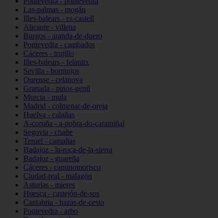
Pontevedra - pontevedra
Las-palmas - mogán
Illes-balears - es-castell
Alicante - villena
Burgos - aranda-de-duero
Pontevedra - cambados
Cáceres - trujillo
Illes-balears - felanitx
Sevilla - bormujos
Ourense - celanova
Granada - pinos-genil
Murcia - mula
Madrid - colmenar-de-oreja
Huelva - calañas
A-coruña - a-pobra-do-caramiñal
Segovia - chañe
Teruel - camañas
Badajoz - la-roca-de-la-sierra
Badajoz - guareña
Cáceres - caminomorisco
Ciudad-real - malagón
Asturias - mieres
Huesca - castejón-de-sos
Cantabria - hazas-de-cesto
Pontevedra - arbo