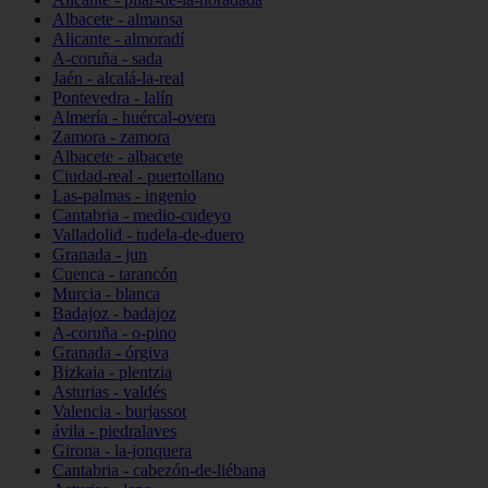
Albacete - almansa
Alicante - almoradí
A-coruña - sada
Jaén - alcalá-la-real
Pontevedra - lalín
Almería - huércal-overa
Zamora - zamora
Albacete - albacete
Ciudad-real - puertollano
Las-palmas - ingenio
Cantabria - medio-cudeyo
Valladolid - tudela-de-duero
Granada - jun
Cuenca - tarancón
Murcia - blanca
Badajoz - badajoz
A-coruña - o-pino
Granada - órgiva
Bizkaia - plentzia
Asturias - valdés
Valencia - burjassot
ávila - piedralaves
Girona - la-jonquera
Cantabria - cabezón-de-liébana