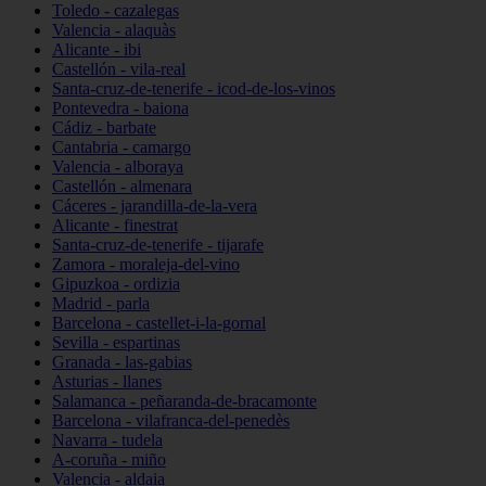
Toledo - cazalegas
Valencia - alaquàs
Alicante - ibi
Castellón - vila-real
Santa-cruz-de-tenerife - icod-de-los-vinos
Pontevedra - baiona
Cádiz - barbate
Cantabria - camargo
Valencia - alboraya
Castellón - almenara
Cáceres - jarandilla-de-la-vera
Alicante - finestrat
Santa-cruz-de-tenerife - tijarafe
Zamora - moraleja-del-vino
Gipuzkoa - ordizia
Madrid - parla
Barcelona - castellet-i-la-gornal
Sevilla - espartinas
Granada - las-gabias
Asturias - llanes
Salamanca - peñaranda-de-bracamonte
Barcelona - vilafranca-del-penedès
Navarra - tudela
A-coruña - miño
Valencia - aldaia