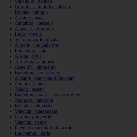
Valladolid - zaratán
Córdoba - almodóvar-del-río
Bizkaia - mungia
Alicante - aspe
Cantabria - meruelo
Albacete - el-bonillo
Lugo - viveiro
ávila - nava-de-arévalo
Almería - los-gallardos
Pontevedra - mos
Girona - llívia
Tarragona - amposta
Castellón - almassora
Barcelona - roda-de-ter
Alicante - sant-joan-d39alacant
Zaragoza - ateca
Toledo - seseña
Barcelona - sant-esteve-sesrovires
Zaragoza - tarazona
Bizkaia - balmaseda
Valencia - massanassa
Girona - puigcerdà
Valencia - petrés
Palencia - carrión-de-los-condes
Las-palmas - haría