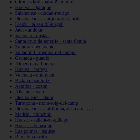
Girona - la-bisbal-d39empordà
Huelva - aljaraque
Salamanca - ciudad-rodrigo
Illes-balears - sant-joan-de-labritja
Lleida - la-seu-d39urgell
Jaén - andújar
Valencia - mislata
Santa-cruz-de-tenerife - santa-úrsula
Zamora - benavente
Valladolid - medina-del-campo
Granada - guadix
Almería - carboneras
Huelva - cartaya
Valencia - ontinyent
Bizkaia - santurtzi
Asturias - gozón
Alicante - xaló
Illes-balears - alaior
Tarragona - mont-roig-del-camp
Illes-balears - sant-llorenç-des-cardassar
Madrid - chinchón
Huesca - sallent-de-gállego
Huesca - benasque
Las-palmas - teguise
Barcelona - rubí