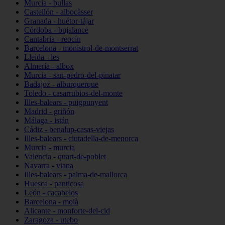
Murcia - bullas
Castellón - albocàsser
Granada - huétor-tájar
Córdoba - bujalance
Cantabria - reocín
Barcelona - monistrol-de-montserrat
Lleida - les
Almería - albox
Murcia - san-pedro-del-pinatar
Badajoz - alburquerque
Toledo - casarrubios-del-monte
Illes-balears - puigpunyent
Madrid - griñón
Málaga - istán
Cádiz - benalup-casas-viejas
Illes-balears - ciutadella-de-menorca
Murcia - murcia
Valencia - quart-de-poblet
Navarra - viana
Illes-balears - palma-de-mallorca
Huesca - panticosa
León - cacabelos
Barcelona - moià
Alicante - monforte-del-cid
Zaragoza - utebo