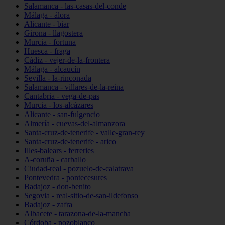
Salamanca - las-casas-del-conde
Málaga - álora
Alicante - biar
Girona - llagostera
Murcia - fortuna
Huesca - fraga
Cádiz - vejer-de-la-frontera
Málaga - alcaucín
Sevilla - la-rinconada
Salamanca - villares-de-la-reina
Cantabria - vega-de-pas
Murcia - los-alcázares
Alicante - san-fulgencio
Almería - cuevas-del-almanzora
Santa-cruz-de-tenerife - valle-gran-rey
Santa-cruz-de-tenerife - arico
Illes-balears - ferreries
A-coruña - carballo
Ciudad-real - pozuelo-de-calatrava
Pontevedra - pontecesures
Badajoz - don-benito
Segovia - real-sitio-de-san-ildefonso
Badajoz - zafra
Albacete - tarazona-de-la-mancha
Córdoba - pozoblanco