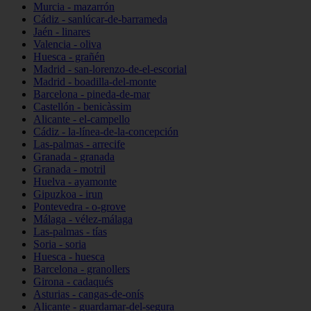
Murcia - mazarrón
Cádiz - sanlúcar-de-barrameda
Jaén - linares
Valencia - oliva
Huesca - grañén
Madrid - san-lorenzo-de-el-escorial
Madrid - boadilla-del-monte
Barcelona - pineda-de-mar
Castellón - benicàssim
Alicante - el-campello
Cádiz - la-línea-de-la-concepción
Las-palmas - arrecife
Granada - granada
Granada - motril
Huelva - ayamonte
Gipuzkoa - irun
Pontevedra - o-grove
Málaga - vélez-málaga
Las-palmas - tías
Soria - soria
Huesca - huesca
Barcelona - granollers
Girona - cadaqués
Asturias - cangas-de-onís
Alicante - guardamar-del-segura