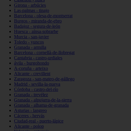
Girona - arbúcies
Las-palmas - tinajo
Barcelona - olesa-de-montserrat
Burgos - miranda-de-ebro
Badajoz - segura-de-león
Huesca - aínsa-sobrarbe
Murcia - san-javier
Toledo - yuncos
Granada - armilla
Barcelona - cornellà-de-llobregat
Cantabria - castro-urdiales
ávila - burgohondo
A-coruña - arteixo
Alicante - crevillent
Zaragoza - san-mateo-de-gállego
Madrid - sevilla-la-nueva
Córdoba - castro-del-río
Granada - trevélez
Granada - alpujarra-de-la-sierra
Granada - alhama-de-granada
Asturias - langreo
Cáceres - hervás
Ciudad-real - puerto-lápice
Alicante - polop