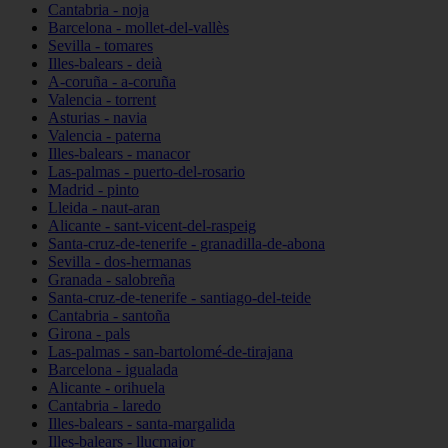
Cantabria - noja
Barcelona - mollet-del-vallès
Sevilla - tomares
Illes-balears - deià
A-coruña - a-coruña
Valencia - torrent
Asturias - navia
Valencia - paterna
Illes-balears - manacor
Las-palmas - puerto-del-rosario
Madrid - pinto
Lleida - naut-aran
Alicante - sant-vicent-del-raspeig
Santa-cruz-de-tenerife - granadilla-de-abona
Sevilla - dos-hermanas
Granada - salobreña
Santa-cruz-de-tenerife - santiago-del-teide
Cantabria - santoña
Girona - pals
Las-palmas - san-bartolomé-de-tirajana
Barcelona - igualada
Alicante - orihuela
Cantabria - laredo
Illes-balears - santa-margalida
Illes-balears - llucmajor