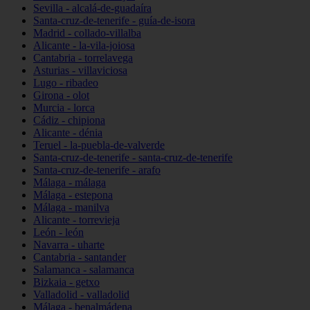
Sevilla - alcalá-de-guadaíra
Santa-cruz-de-tenerife - guía-de-isora
Madrid - collado-villalba
Alicante - la-vila-joiosa
Cantabria - torrelavega
Asturias - villaviciosa
Lugo - ribadeo
Girona - olot
Murcia - lorca
Cádiz - chipiona
Alicante - dénia
Teruel - la-puebla-de-valverde
Santa-cruz-de-tenerife - santa-cruz-de-tenerife
Santa-cruz-de-tenerife - arafo
Málaga - málaga
Málaga - estepona
Málaga - manilva
Alicante - torrevieja
León - león
Navarra - uharte
Cantabria - santander
Salamanca - salamanca
Bizkaia - getxo
Valladolid - valladolid
Málaga - benalmádena