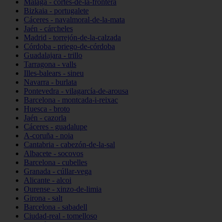
Málaga - cortes-de-la-frontera
Bizkaia - portugalete
Cáceres - navalmoral-de-la-mata
Jaén - cárcheles
Madrid - torrejón-de-la-calzada
Córdoba - priego-de-córdoba
Guadalajara - trillo
Tarragona - valls
Illes-balears - sineu
Navarra - burlata
Pontevedra - vilagarcía-de-arousa
Barcelona - montcada-i-reixac
Huesca - broto
Jaén - cazorla
Cáceres - guadalupe
A-coruña - noia
Cantabria - cabezón-de-la-sal
Albacete - socovos
Barcelona - cubelles
Granada - cúllar-vega
Alicante - alcoi
Ourense - xinzo-de-limia
Girona - salt
Barcelona - sabadell
Ciudad-real - tomelloso