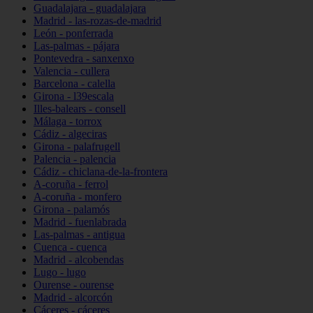
Guadalajara - guadalajara
Madrid - las-rozas-de-madrid
León - ponferrada
Las-palmas - pájara
Pontevedra - sanxenxo
Valencia - cullera
Barcelona - calella
Girona - l39escala
Illes-balears - consell
Málaga - torrox
Cádiz - algeciras
Girona - palafrugell
Palencia - palencia
Cádiz - chiclana-de-la-frontera
A-coruña - ferrol
A-coruña - monfero
Girona - palamós
Madrid - fuenlabrada
Las-palmas - antigua
Cuenca - cuenca
Madrid - alcobendas
Lugo - lugo
Ourense - ourense
Madrid - alcorcón
Cáceres - cáceres