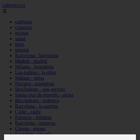
cafeetico.es
☰
cafeteras
consejos
recetas
salud
tipos
tutorial
Barcelona - barcelona
Madrid - madrid
Málaga - fuengirola
Las-palmas - la-oliva
Málaga - mijas
Navarra - pamplona
Illes-balears - son-servera
Santa-cruz-de-tenerife - arona
Illes-balears - pollença
Barcelona - la-garriga
Cádiz - cádiz
Palencia - frómista
Barcelona - manresa
Girona - girona
Castellón - vinaròs
Illes-balears - capdepera