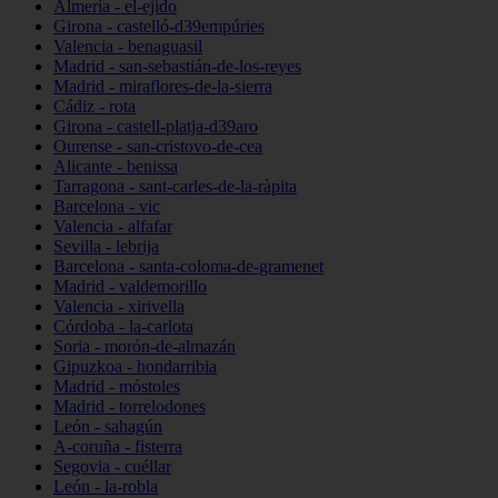
Almería - el-ejido
Girona - castelló-d39empúries
Valencia - benaguasil
Madrid - san-sebastián-de-los-reyes
Madrid - miraflores-de-la-sierra
Cádiz - rota
Girona - castell-platja-d39aro
Ourense - san-cristovo-de-cea
Alicante - benissa
Tarragona - sant-carles-de-la-ràpita
Barcelona - vic
Valencia - alfafar
Sevilla - lebrija
Barcelona - santa-coloma-de-gramenet
Madrid - valdemorillo
Valencia - xirivella
Córdoba - la-carlota
Soria - morón-de-almazán
Gipuzkoa - hondarribia
Madrid - móstoles
Madrid - torrelodones
León - sahagún
A-coruña - fisterra
Segovia - cuéllar
León - la-robla