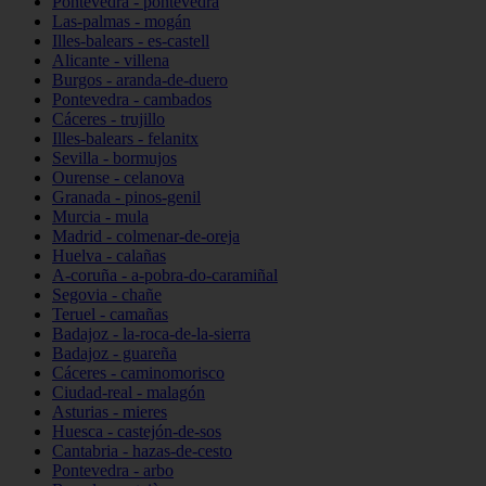
Pontevedra - pontevedra
Las-palmas - mogán
Illes-balears - es-castell
Alicante - villena
Burgos - aranda-de-duero
Pontevedra - cambados
Cáceres - trujillo
Illes-balears - felanitx
Sevilla - bormujos
Ourense - celanova
Granada - pinos-genil
Murcia - mula
Madrid - colmenar-de-oreja
Huelva - calañas
A-coruña - a-pobra-do-caramiñal
Segovia - chañe
Teruel - camañas
Badajoz - la-roca-de-la-sierra
Badajoz - guareña
Cáceres - caminomorisco
Ciudad-real - malagón
Asturias - mieres
Huesca - castejón-de-sos
Cantabria - hazas-de-cesto
Pontevedra - arbo