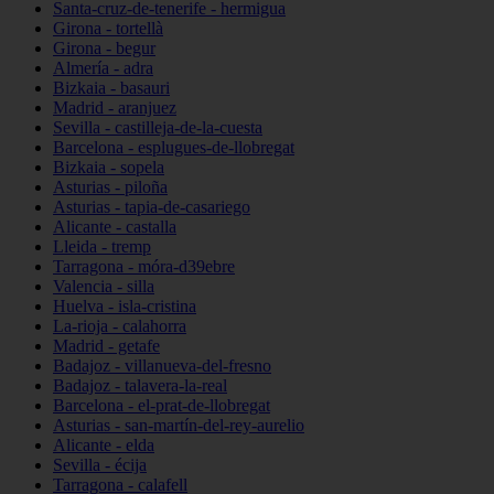
Santa-cruz-de-tenerife - hermigua
Girona - tortellà
Girona - begur
Almería - adra
Bizkaia - basauri
Madrid - aranjuez
Sevilla - castilleja-de-la-cuesta
Barcelona - esplugues-de-llobregat
Bizkaia - sopela
Asturias - piloña
Asturias - tapia-de-casariego
Alicante - castalla
Lleida - tremp
Tarragona - móra-d39ebre
Valencia - silla
Huelva - isla-cristina
La-rioja - calahorra
Madrid - getafe
Badajoz - villanueva-del-fresno
Badajoz - talavera-la-real
Barcelona - el-prat-de-llobregat
Asturias - san-martín-del-rey-aurelio
Alicante - elda
Sevilla - écija
Tarragona - calafell