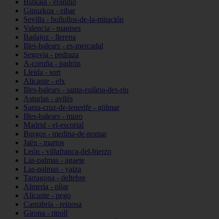
Bizkaia - erandio
Gipuzkoa - eibar
Sevilla - bollullos-de-la-mitación
Valencia - manises
Badajoz - llerena
Illes-balears - es-mercadal
Segovia - pedraza
A-coruña - padrón
Lleida - sort
Alicante - elx
Illes-balears - santa-eulària-des-riu
Asturias - avilés
Santa-cruz-de-tenerife - güímar
Illes-balears - muro
Madrid - el-escorial
Burgos - medina-de-pomar
Jaén - martos
León - villafranca-del-bierzo
Las-palmas - agaete
Las-palmas - yaiza
Tarragona - deltebre
Almería - níjar
Alicante - pego
Cantabria - reinosa
Girona - ripoll