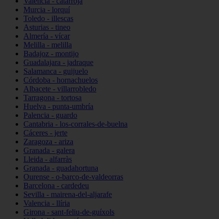
Valencia - catarroja
Murcia - lorquí
Toledo - illescas
Asturias - tineo
Almería - vícar
Melilla - melilla
Badajoz - montijo
Guadalajara - jadraque
Salamanca - guijuelo
Córdoba - hornachuelos
Albacete - villarrobledo
Tarragona - tortosa
Huelva - punta-umbría
Palencia - guardo
Cantabria - los-corrales-de-buelna
Cáceres - jerte
Zaragoza - ariza
Granada - galera
Lleida - alfarràs
Granada - guadahortuna
Ourense - o-barco-de-valdeorras
Barcelona - cardedeu
Sevilla - mairena-del-aljarafe
Valencia - llíria
Girona - sant-feliu-de-guíxols