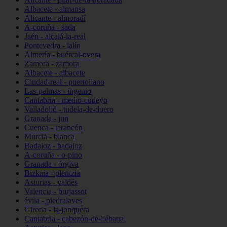
Albacete - almansa
Alicante - almoradí
A-coruña - sada
Jaén - alcalá-la-real
Pontevedra - lalín
Almería - huércal-overa
Zamora - zamora
Albacete - albacete
Ciudad-real - puertollano
Las-palmas - ingenio
Cantabria - medio-cudeyo
Valladolid - tudela-de-duero
Granada - jun
Cuenca - tarancón
Murcia - blanca
Badajoz - badajoz
A-coruña - o-pino
Granada - órgiva
Bizkaia - plentzia
Asturias - valdés
Valencia - burjassot
ávila - piedralaves
Girona - la-jonquera
Cantabria - cabezón-de-liébana