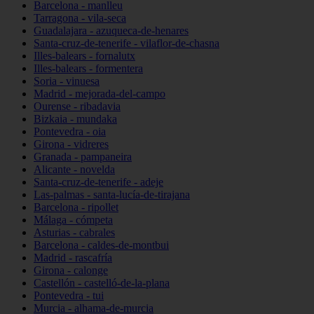
Barcelona - manlleu
Tarragona - vila-seca
Guadalajara - azuqueca-de-henares
Santa-cruz-de-tenerife - vilaflor-de-chasna
Illes-balears - fornalutx
Illes-balears - formentera
Soria - vinuesa
Madrid - mejorada-del-campo
Ourense - ribadavia
Bizkaia - mundaka
Pontevedra - oia
Girona - vidreres
Granada - pampaneira
Alicante - novelda
Santa-cruz-de-tenerife - adeje
Las-palmas - santa-lucía-de-tirajana
Barcelona - ripollet
Málaga - cómpeta
Asturias - cabrales
Barcelona - caldes-de-montbui
Madrid - rascafría
Girona - calonge
Castellón - castelló-de-la-plana
Pontevedra - tui
Murcia - alhama-de-murcia