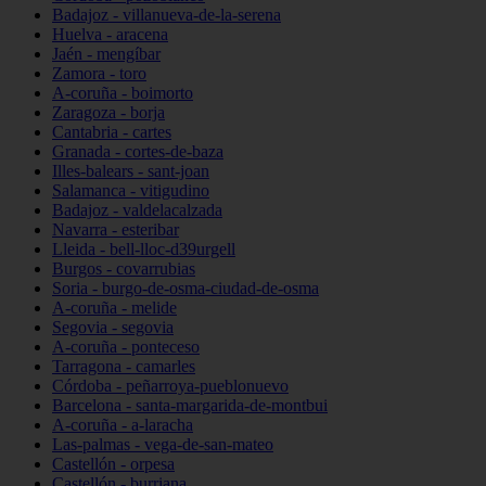
Badajoz - villanueva-de-la-serena
Huelva - aracena
Jaén - mengíbar
Zamora - toro
A-coruña - boimorto
Zaragoza - borja
Cantabria - cartes
Granada - cortes-de-baza
Illes-balears - sant-joan
Salamanca - vitigudino
Badajoz - valdelacalzada
Navarra - esteribar
Lleida - bell-lloc-d39urgell
Burgos - covarrubias
Soria - burgo-de-osma-ciudad-de-osma
A-coruña - melide
Segovia - segovia
A-coruña - ponteceso
Tarragona - camarles
Córdoba - peñarroya-pueblonuevo
Barcelona - santa-margarida-de-montbui
A-coruña - a-laracha
Las-palmas - vega-de-san-mateo
Castellón - orpesa
Castellón - burriana