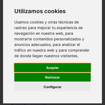
Valencia - valencia
Málaga - nerja
Utilizamos cookies
Girona - blanes
A-coruña - santiago-de-compostela
Málaga - marbella
Usamos cookies y otras técnicas de
Tarragona - tarragona
rastreo para mejorar tu experiencia de
Asturias - gijón
navegación en nuestra web, para
Girona - figueres
Alicante - santa-pola
mostrarte contenidos personalizados y
Madrid - leganés
anuncios adecuados, para analizar el
Almería - roquetas-de-mar
tráfico en nuestra web y para comprender
Girona - tossa-de-mar
Barcelona - sant-cugat-del-vallès
de donde llegan nuestros visitantes.
Alicante - l39alfàs-del-pi
Barcelona - vilanova-i-la-geltrú
Illes-balears - alcúdia
Aceptar
Castellón - peñíscola
Barcelona - mataró
Rechazar
ávila - ávila
Illes-balears - sant-antoni-de-portmany
Configurar
Illes-balears - sant-josep-de-sa-talaia
Tarragona - reus
Barcelona - badalona
Santa-cruz-de-tenerife - san-cristóbal-de-la-laguna