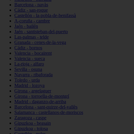
Barcelona - navàs
Cádiz - san-roque
Castellón - la-pobla-de-benifassà
A-coruña - cambre
Jaén - bailén
Jaén - santisteban-del-puerto
Las-palmas - telde
Granada - cenes-de-la-vega
Cádiz - bornos
Valencia - bocairent
Valencia - sueca
La-rioja - alfaro
Sevilla - osuna
Navarra - ribaforada
Toledo - urda
Madrid - lozoya
Girona - argelaguer
Girona - torroella-de-montgrí
Madrid - daganzo-de-arriba
Barcelona - sant-quirze-del-vallès
Salamanca - castellanos-de-moriscos
Zaragoza - caspe
Gipuzkoa - beasain
Gipuzkoa - tolosa
Castellón - nules