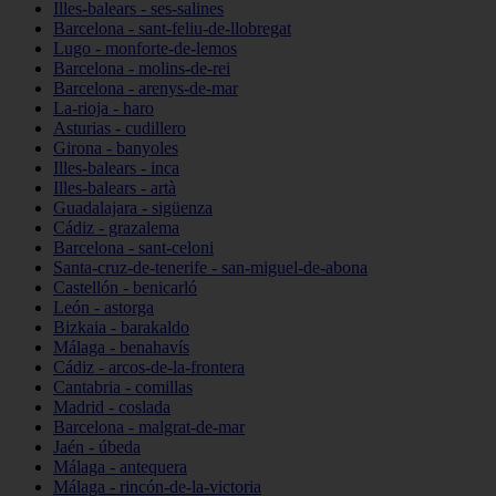
Illes-balears - ses-salines
Barcelona - sant-feliu-de-llobregat
Lugo - monforte-de-lemos
Barcelona - molins-de-rei
Barcelona - arenys-de-mar
La-rioja - haro
Asturias - cudillero
Girona - banyoles
Illes-balears - inca
Illes-balears - artà
Guadalajara - sigüenza
Cádiz - grazalema
Barcelona - sant-celoni
Santa-cruz-de-tenerife - san-miguel-de-abona
Castellón - benicarló
León - astorga
Bizkaia - barakaldo
Málaga - benahavís
Cádiz - arcos-de-la-frontera
Cantabria - comillas
Madrid - coslada
Barcelona - malgrat-de-mar
Jaén - úbeda
Málaga - antequera
Málaga - rincón-de-la-victoria