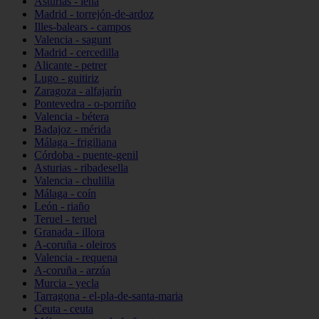
Asturias - lena
Madrid - torrejón-de-ardoz
Illes-balears - campos
Valencia - sagunt
Madrid - cercedilla
Alicante - petrer
Lugo - guitiriz
Zaragoza - alfajarín
Pontevedra - o-porriño
Valencia - bétera
Badajoz - mérida
Málaga - frigiliana
Córdoba - puente-genil
Asturias - ribadesella
Valencia - chulilla
Málaga - coín
León - riaño
Teruel - teruel
Granada - illora
A-coruña - oleiros
Valencia - requena
A-coruña - arzúa
Murcia - yecla
Tarragona - el-pla-de-santa-maria
Ceuta - ceuta