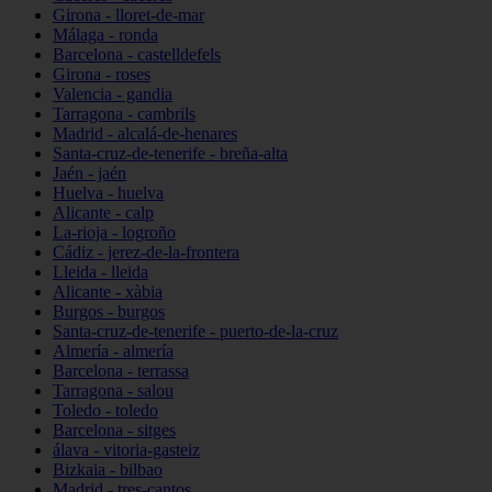
Girona - lloret-de-mar
Málaga - ronda
Barcelona - castelldefels
Girona - roses
Valencia - gandia
Tarragona - cambrils
Madrid - alcalá-de-henares
Santa-cruz-de-tenerife - breña-alta
Jaén - jaén
Huelva - huelva
Alicante - calp
La-rioja - logroño
Cádiz - jerez-de-la-frontera
Lleida - lleida
Alicante - xàbia
Burgos - burgos
Santa-cruz-de-tenerife - puerto-de-la-cruz
Almería - almería
Barcelona - terrassa
Tarragona - salou
Toledo - toledo
Barcelona - sitges
álava - vitoria-gasteiz
Bizkaia - bilbao
Madrid - tres-cantos