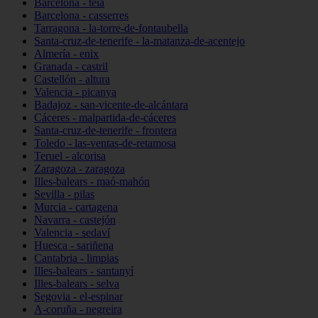
Barcelona - teià
Barcelona - casserres
Tarragona - la-torre-de-fontaubella
Santa-cruz-de-tenerife - la-matanza-de-acentejo
Almería - enix
Granada - castril
Castellón - altura
Valencia - picanya
Badajoz - san-vicente-de-alcántara
Cáceres - malpartida-de-cáceres
Santa-cruz-de-tenerife - frontera
Toledo - las-ventas-de-retamosa
Teruel - alcorisa
Zaragoza - zaragoza
Illes-balears - maó-mahón
Sevilla - pilas
Murcia - cartagena
Navarra - castejón
Valencia - sedaví
Huesca - sariñena
Cantabria - limpias
Illes-balears - santanyí
Illes-balears - selva
Segovia - el-espinar
A-coruña - negreira