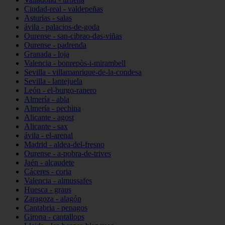
Ciudad-real - valdepeñas
Asturias - salas
ávila - palacios-de-goda
Ourense - san-cibrao-das-viñas
Ourense - padrenda
Granada - loja
Valencia - bonrepòs-i-mirambell
Sevilla - villamanrique-de-la-condesa
Sevilla - lantejuela
León - el-burgo-ranero
Almería - abla
Almería - pechina
Alicante - agost
Alicante - sax
ávila - el-arenal
Madrid - aldea-del-fresno
Ourense - a-pobra-de-trives
Jaén - alcaudete
Cáceres - coria
Valencia - almussafes
Huesca - graus
Zaragoza - alagón
Cantabria - penagos
Girona - cantallops