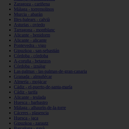
Zaragoza - cariñena
Málaga - torremolinos
Murcia - abarán
Illes-balears - calvià
Asturias - oviedo
Tarragona - montblanc
Alicante - benidorm
Alicante - alicante
Pontevedra - vigo
Gipuzkoa - san-sebastián
Córdoba - córdoba
A-coruña - betanzos
Córdoba - iznájar
Las-palmas - las-palmas-de-gran-canaria
Granada - almuñécar
Almería - mojácar
Cádiz - el-puerto-de-santa-maría
Cádiz - tarifa
Alicante - teulada
Huesca - barbastro
Málaga - alhaurín-de-la-torre
Cáceres - plasencia
Huesca - jaca
Gipuzkoa - zarautz
Barcelona - gavà