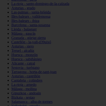
La-rioja - santo-domingo-de-la-calzada
Asturias - grado
Las-palmas - santa-brígida
Illes-balears - valldemossa
Illes-balears - ibiza
Barcelona - santa-susanna
Lleida - balaguer
Málaga - gaucín
Granada - güejar-sierra
Castellón - la-vall-d39uixó
Asturias - siero
Teruel - alcañiz
Huesca - monzón
Huesca - sabiñánigo
Alicante - catral
Segovia - turégano
Tarragona - horta-de-sant-joan
Asturias - castrillón
Cantabria - colindres
La-rioja - arnedo
Málaga - mollina
Gipuzkoa - andoain
Bizkaia - sestao
Salamanca - alba-de-tormes
Valladolid - urueña