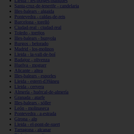
Lleida - les-borges-blanques
Santa-cruz-de-tenerife - candelaria
Illes-balears - algaida
Pontevedra - caldas-de-reis
Barcelona - torelló
Ciudad-real - ciudad-real
Toledo - torrijos
Illes-balears - bunyola
Burgos - belorado
Madrid - los-molinos
Lleida - la-vall-de-boí
Badajoz - olivenza
Huelva - moguer
Alicante - altea
Illes-balears - esporles
Lleida - esterri-d39àneu
Lleida - cervera
Almería - huércal-de-almería
Granada - atarfe
Illes-balears - sóller
León - molinaseca
Pontevedra - a-estrada
Girona - alp
Lleida - el-pont-de-suert
Tarragona - alcanar