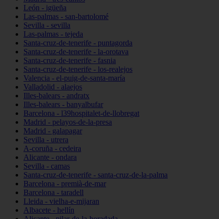
León - igüeña
Las-palmas - san-bartolomé
Sevilla - sevilla
Las-palmas - tejeda
Santa-cruz-de-tenerife - puntagorda
Santa-cruz-de-tenerife - la-orotava
Santa-cruz-de-tenerife - fasnia
Santa-cruz-de-tenerife - los-realejos
Valencia - el-puig-de-santa-maría
Valladolid - alaejos
Illes-balears - andratx
Illes-balears - banyalbufar
Barcelona - l39hospitalet-de-llobregat
Madrid - pelayos-de-la-presa
Madrid - galapagar
Sevilla - utrera
A-coruña - cedeira
Alicante - ondara
Sevilla - camas
Santa-cruz-de-tenerife - santa-cruz-de-la-palma
Barcelona - premià-de-mar
Barcelona - taradell
Lleida - vielha-e-mijaran
Albacete - hellín
Alicante - pilar-de-la-horadada