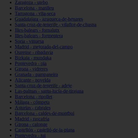
Zaragoza - utebo
Barcelona - manlleu
Tarragona - vila-seca
Guadalajara - azuqueca-de-henares
Santa-cruz-de-tenerife - vilaflor-de-chasna
Illes-balears - fornalutx
Illes-balears - formentera
Soria - vinuesa
Madrid - mejorada-del-campo
Ourense - ribadavia
Bizkaia - mundaka
Pontevedra - oia
Girona - vidreres
Granada - pampaneira
Alicante - novelda
Santa-cruz-de-tenerife - adeje
Las-palmas - santa-lucía-de-tirajana
Barcelona - ripollet
Málaga - cómpeta
Asturias - cabrales
Barcelona - caldes-de-montbui
Madrid - rascafría
Girona - calonge
Castellón - castelló-de-la-plana
Pontevedra - tui