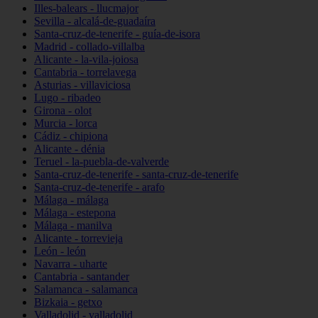
Illes-balears - llucmajor
Sevilla - alcalá-de-guadaíra
Santa-cruz-de-tenerife - guía-de-isora
Madrid - collado-villalba
Alicante - la-vila-joiosa
Cantabria - torrelavega
Asturias - villaviciosa
Lugo - ribadeo
Girona - olot
Murcia - lorca
Cádiz - chipiona
Alicante - dénia
Teruel - la-puebla-de-valverde
Santa-cruz-de-tenerife - santa-cruz-de-tenerife
Santa-cruz-de-tenerife - arafo
Málaga - málaga
Málaga - estepona
Málaga - manilva
Alicante - torrevieja
León - león
Navarra - uharte
Cantabria - santander
Salamanca - salamanca
Bizkaia - getxo
Valladolid - valladolid