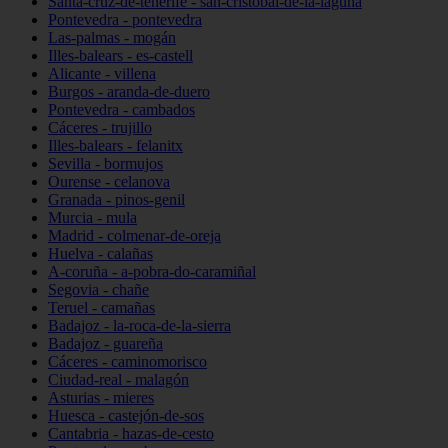
Santa-cruz-de-tenerife - san-cristóbal-de-la-laguna
Pontevedra - pontevedra
Las-palmas - mogán
Illes-balears - es-castell
Alicante - villena
Burgos - aranda-de-duero
Pontevedra - cambados
Cáceres - trujillo
Illes-balears - felanitx
Sevilla - bormujos
Ourense - celanova
Granada - pinos-genil
Murcia - mula
Madrid - colmenar-de-oreja
Huelva - calañas
A-coruña - a-pobra-do-caramiñal
Segovia - chañe
Teruel - camañas
Badajoz - la-roca-de-la-sierra
Badajoz - guareña
Cáceres - caminomorisco
Ciudad-real - malagón
Asturias - mieres
Huesca - castejón-de-sos
Cantabria - hazas-de-cesto