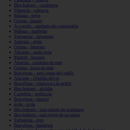
Illes-balears - capdepera
Valencia - valencia
Málaga - nerja
Girona - blanes
A-coruña - santiago-de-compostela
Málaga - marbella
Tarragona - tarragona
Asturias - gijón
Girona - figueres
Alicante - santa-pola
Madrid - leganés
Almería - roquetas-de-mar
Girona - tossa-de-mar
Barcelona - sant-cugat-del-vallès
Alicante - l39alfàs-del-pi
Barcelona - vilanova-i-la-geltrú
Illes-balears - alcúdia
Castellón - peñíscola
Barcelona - mataró
ávila - ávila
Illes-balears - sant-antoni-de-portmany
Illes-balears - sant-josep-de-sa-talaia
Tarragona - reus
Barcelona - badalona