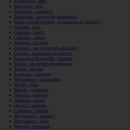
Pontevedra - arbo
Barcelona - teià
Barcelona - casserres
Tarragona - la-torre-de-fontaubella
Santa-cruz-de-tenerife - la-matanza-de-acentejo
Almería - enix
Granada - castril
Castellón - altura
Valencia - picanya
Badajoz - san-vicente-de-alcántara
Cáceres - malpartida-de-cáceres
Santa-cruz-de-tenerife - frontera
Toledo - las-ventas-de-retamosa
Teruel - alcorisa
Zaragoza - zaragoza
Illes-balears - maó-mahón
Sevilla - pilas
Murcia - cartagena
Navarra - castejón
Valencia - sedaví
Huesca - sariñena
Cantabria - limpias
Illes-balears - santanyí
Illes-balears - selva
Segovia - el-espinar