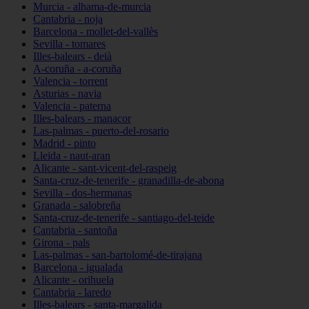
Murcia - alhama-de-murcia
Cantabria - noja
Barcelona - mollet-del-vallès
Sevilla - tomares
Illes-balears - deià
A-coruña - a-coruña
Valencia - torrent
Asturias - navia
Valencia - paterna
Illes-balears - manacor
Las-palmas - puerto-del-rosario
Madrid - pinto
Lleida - naut-aran
Alicante - sant-vicent-del-raspeig
Santa-cruz-de-tenerife - granadilla-de-abona
Sevilla - dos-hermanas
Granada - salobreña
Santa-cruz-de-tenerife - santiago-del-teide
Cantabria - santoña
Girona - pals
Las-palmas - san-bartolomé-de-tirajana
Barcelona - igualada
Alicante - orihuela
Cantabria - laredo
Illes-balears - santa-margalida