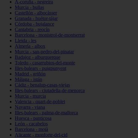
A-coruña - negreira
Murcia - bullas
Castellón - albocàsser
Granada - huétor-tájar
Córdoba - bujalance
Cantabria - reocín
Barcelona - monistrol-de-montserrat
Lleida - les
Almería - albox
Murcia - san-pedro-del-pinatar
Badajoz - alburquerque
Toledo - casarrubios-del-monte
Illes-balears - puigpunyent
Madrid - griñón
Málaga - istán
Cádiz - benalup-casas-viejas
Illes-balears - ciutadella-de-menorca
Murcia - murcia
Valencia - quart-de-poblet
Navarra - viana
Illes-balears - palma-de-mallorca
Huesca - panticosa
León - cacabelos
Barcelona - moià
Alicante - monforte-del-cid