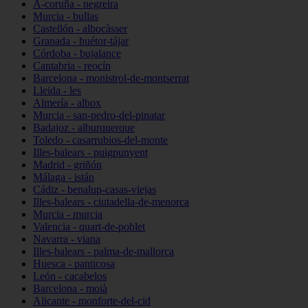
A-coruña - negreira
Murcia - bullas
Castellón - albocàsser
Granada - huétor-tájar
Córdoba - bujalance
Cantabria - reocín
Barcelona - monistrol-de-montserrat
Lleida - les
Almería - albox
Murcia - san-pedro-del-pinatar
Badajoz - alburquerque
Toledo - casarrubios-del-monte
Illes-balears - puigpunyent
Madrid - griñón
Málaga - istán
Cádiz - benalup-casas-viejas
Illes-balears - ciutadella-de-menorca
Murcia - murcia
Valencia - quart-de-poblet
Navarra - viana
Illes-balears - palma-de-mallorca
Huesca - panticosa
León - cacabelos
Barcelona - moià
Alicante - monforte-del-cid