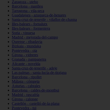
Zaragoza - utebo
Barcelona - manlleu
Tarragona - vila-seca
Guadalajara - azuqueca-de-henares
Santa-cruz-de-tenerife - vilaflor-de-chasna
Illes-balears - fornalutx
Illes-balears - formentera
Soria - vinuesa
Madrid - mejorada-del-campo
Ourense - ribadavia
Bizkaia - mundaka
Pontevedra - oia
Girona - vidreres
Granada - pampaneira
Alicante - novelda
Santa-cruz-de-tenerife - adeje
Las-palmas - santa-lucía-de-tirajana
Barcelona - ripollet
Málaga - cómpeta
Asturias - cabrales
Barcelona - caldes-de-montbui
Madrid - rascafría
Girona - calonge
Castellón - castelló-de-la-plana
Pontevedra - tui