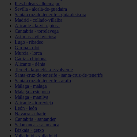
Illes-balears - llucmajor
Sevilla - alcalá-de-guadaíra
Santa-cruz-de-tenerife - guía-de-isora
Madrid - collado-villalba
Alicante - la-vila-joiosa
Cantabria - torrelavega
Asturias - villaviciosa
Lugo - ribadeo
Girona - olot
Murcia - lorca
Cádiz - chipiona
Alicante - dénia
Teruel - la-puebla-de-valverde
Santa-cruz-de-tenerife - santa-cruz-de-tenerife
Santa-cruz-de-tenerife - arafo
Málaga - málaga
Málaga - estepona
Málaga - manilva
Alicante - torrevieja
León - león
Navarra - uharte
Cantabria - santander
Salamanca - salamanca
Bizkaia - getxo
Valladolid - valladolid