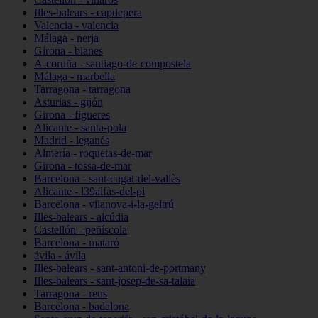
Illes-balears - capdepera
Valencia - valencia
Málaga - nerja
Girona - blanes
A-coruña - santiago-de-compostela
Málaga - marbella
Tarragona - tarragona
Asturias - gijón
Girona - figueres
Alicante - santa-pola
Madrid - leganés
Almería - roquetas-de-mar
Girona - tossa-de-mar
Barcelona - sant-cugat-del-vallès
Alicante - l39alfàs-del-pi
Barcelona - vilanova-i-la-geltrú
Illes-balears - alcúdia
Castellón - peñíscola
Barcelona - mataró
ávila - ávila
Illes-balears - sant-antoni-de-portmany
Illes-balears - sant-josep-de-sa-talaia
Tarragona - reus
Barcelona - badalona