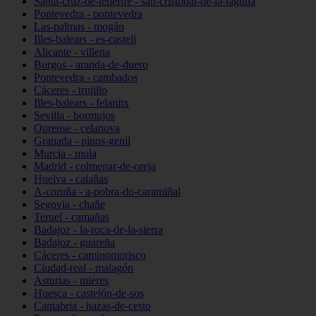
Santa-cruz-de-tenerife - san-cristóbal-de-la-laguna
Pontevedra - pontevedra
Las-palmas - mogán
Illes-balears - es-castell
Alicante - villena
Burgos - aranda-de-duero
Pontevedra - cambados
Cáceres - trujillo
Illes-balears - felanitx
Sevilla - bormujos
Ourense - celanova
Granada - pinos-genil
Murcia - mula
Madrid - colmenar-de-oreja
Huelva - calañas
A-coruña - a-pobra-do-caramiñal
Segovia - chañe
Teruel - camañas
Badajoz - la-roca-de-la-sierra
Badajoz - guareña
Cáceres - caminomorisco
Ciudad-real - malagón
Asturias - mieres
Huesca - castejón-de-sos
Cantabria - hazas-de-cesto