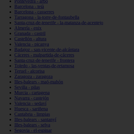
Pontevedra - arbo
Barcelona - teià
Barcelona - casserres
Tarragona - la-torre-de-fontaubella
Santa-cruz-de-tenerife - la-matanza-de-acentejo
Almería - enix
Granada - castril
Castellón - altura
Valencia - picanya
Badajoz - san-vicente-de-alcántara
Cáceres - malpartida-de-cáceres
Santa-cruz-de-tenerife - frontera
Toledo - las-ventas-de-retamosa
Teruel - alcorisa
Zaragoza - zaragoza
Illes-balears - maó-mahón
Sevilla - pilas
Murcia - cartagena
Navarra - castejón
Valencia - sedaví
Huesca - sariñena
Cantabria - limpias
Illes-balears - santanyí
Illes-balears - selva
Segovia - el-espinar