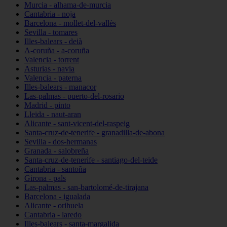
Murcia - alhama-de-murcia
Cantabria - noja
Barcelona - mollet-del-vallès
Sevilla - tomares
Illes-balears - deià
A-coruña - a-coruña
Valencia - torrent
Asturias - navia
Valencia - paterna
Illes-balears - manacor
Las-palmas - puerto-del-rosario
Madrid - pinto
Lleida - naut-aran
Alicante - sant-vicent-del-raspeig
Santa-cruz-de-tenerife - granadilla-de-abona
Sevilla - dos-hermanas
Granada - salobreña
Santa-cruz-de-tenerife - santiago-del-teide
Cantabria - santoña
Girona - pals
Las-palmas - san-bartolomé-de-tirajana
Barcelona - igualada
Alicante - orihuela
Cantabria - laredo
Illes-balears - santa-margalida