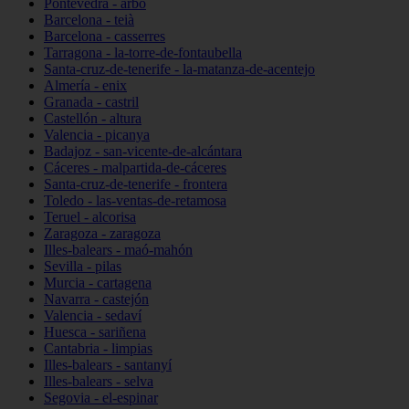
Pontevedra - arbo
Barcelona - teià
Barcelona - casserres
Tarragona - la-torre-de-fontaubella
Santa-cruz-de-tenerife - la-matanza-de-acentejo
Almería - enix
Granada - castril
Castellón - altura
Valencia - picanya
Badajoz - san-vicente-de-alcántara
Cáceres - malpartida-de-cáceres
Santa-cruz-de-tenerife - frontera
Toledo - las-ventas-de-retamosa
Teruel - alcorisa
Zaragoza - zaragoza
Illes-balears - maó-mahón
Sevilla - pilas
Murcia - cartagena
Navarra - castejón
Valencia - sedaví
Huesca - sariñena
Cantabria - limpias
Illes-balears - santanyí
Illes-balears - selva
Segovia - el-espinar