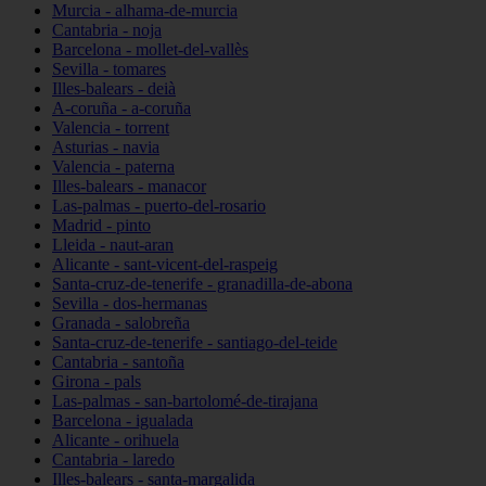
Murcia - alhama-de-murcia
Cantabria - noja
Barcelona - mollet-del-vallès
Sevilla - tomares
Illes-balears - deià
A-coruña - a-coruña
Valencia - torrent
Asturias - navia
Valencia - paterna
Illes-balears - manacor
Las-palmas - puerto-del-rosario
Madrid - pinto
Lleida - naut-aran
Alicante - sant-vicent-del-raspeig
Santa-cruz-de-tenerife - granadilla-de-abona
Sevilla - dos-hermanas
Granada - salobreña
Santa-cruz-de-tenerife - santiago-del-teide
Cantabria - santoña
Girona - pals
Las-palmas - san-bartolomé-de-tirajana
Barcelona - igualada
Alicante - orihuela
Cantabria - laredo
Illes-balears - santa-margalida