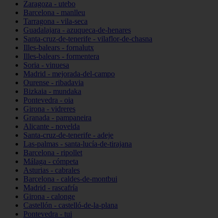
Zaragoza - utebo
Barcelona - manlleu
Tarragona - vila-seca
Guadalajara - azuqueca-de-henares
Santa-cruz-de-tenerife - vilaflor-de-chasna
Illes-balears - fornalutx
Illes-balears - formentera
Soria - vinuesa
Madrid - mejorada-del-campo
Ourense - ribadavia
Bizkaia - mundaka
Pontevedra - oia
Girona - vidreres
Granada - pampaneira
Alicante - novelda
Santa-cruz-de-tenerife - adeje
Las-palmas - santa-lucía-de-tirajana
Barcelona - ripollet
Málaga - cómpeta
Asturias - cabrales
Barcelona - caldes-de-montbui
Madrid - rascafría
Girona - calonge
Castellón - castelló-de-la-plana
Pontevedra - tui