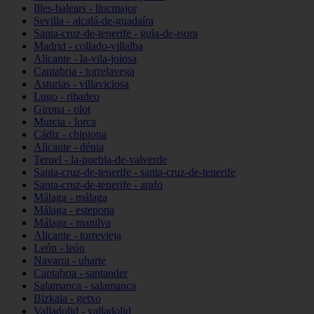
Illes-balears - llucmajor
Sevilla - alcalá-de-guadaíra
Santa-cruz-de-tenerife - guía-de-isora
Madrid - collado-villalba
Alicante - la-vila-joiosa
Cantabria - torrelavega
Asturias - villaviciosa
Lugo - ribadeo
Girona - olot
Murcia - lorca
Cádiz - chipiona
Alicante - dénia
Teruel - la-puebla-de-valverde
Santa-cruz-de-tenerife - santa-cruz-de-tenerife
Santa-cruz-de-tenerife - arafo
Málaga - málaga
Málaga - estepona
Málaga - manilva
Alicante - torrevieja
León - león
Navarra - uharte
Cantabria - santander
Salamanca - salamanca
Bizkaia - getxo
Valladolid - valladolid