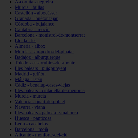
A-coruña - negreira
Murcia - bullas
Castellón - albocàsser
Granada - huétor-tájar
Córdoba - bujalance
Cantabria - reocín
Barcelona - monistrol-de-montserrat
Lleida - les
Almería - albox
Murcia - san-pedro-del-pinatar
Badajoz - alburquerque
Toledo - casarrubios-del-monte
Illes-balears - puigpunyent
Madrid - griñón
Málaga - istán
Cádiz - benalup-casas-viejas
Illes-balears - ciutadella-de-menorca
Murcia - murcia
Valencia - quart-de-poblet
Navarra - viana
Illes-balears - palma-de-mallorca
Huesca - panticosa
León - cacabelos
Barcelona - moià
Alicante - monforte-del-cid