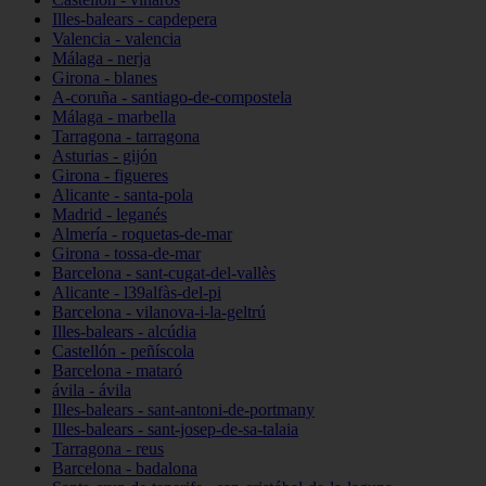
Illes-balears - capdepera
Valencia - valencia
Málaga - nerja
Girona - blanes
A-coruña - santiago-de-compostela
Málaga - marbella
Tarragona - tarragona
Asturias - gijón
Girona - figueres
Alicante - santa-pola
Madrid - leganés
Almería - roquetas-de-mar
Girona - tossa-de-mar
Barcelona - sant-cugat-del-vallès
Alicante - l39alfàs-del-pi
Barcelona - vilanova-i-la-geltrú
Illes-balears - alcúdia
Castellón - peñíscola
Barcelona - mataró
ávila - ávila
Illes-balears - sant-antoni-de-portmany
Illes-balears - sant-josep-de-sa-talaia
Tarragona - reus
Barcelona - badalona