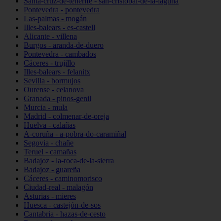
Santa-cruz-de-tenerife - san-cristóbal-de-la-laguna
Pontevedra - pontevedra
Las-palmas - mogán
Illes-balears - es-castell
Alicante - villena
Burgos - aranda-de-duero
Pontevedra - cambados
Cáceres - trujillo
Illes-balears - felanitx
Sevilla - bormujos
Ourense - celanova
Granada - pinos-genil
Murcia - mula
Madrid - colmenar-de-oreja
Huelva - calañas
A-coruña - a-pobra-do-caramiñal
Segovia - chañe
Teruel - camañas
Badajoz - la-roca-de-la-sierra
Badajoz - guareña
Cáceres - caminomorisco
Ciudad-real - malagón
Asturias - mieres
Huesca - castejón-de-sos
Cantabria - hazas-de-cesto