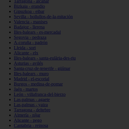
Tarragona - alcanar
Bizkaia - erandio
Gipuzkoa - eibar
Sevilla - bollullos-de-la-mitación
Valencia - manises
Badajoz - llerena
Illes-balears - es-mercadal
Segovia - pedraza
A-coruña - padrón
Lleida - sort
Alicante - elx
Illes-balears - santa-eulària-des-riu
Asturias - avilés
Santa-cruz-de-tenerife - güímar
Illes-balears - muro
Madrid - el-escorial
Burgos - medina-de-pomar
Jaén - martos
León - villafranca-del-bierzo
Las-palmas - agaete
Las-palmas - yaiza
Tarragona - deltebre
Almería - níjar
Alicante - pego
Cantabria - reinosa