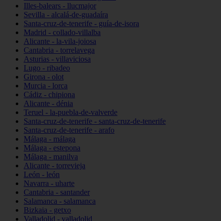
Illes-balears - llucmajor
Sevilla - alcalá-de-guadaíra
Santa-cruz-de-tenerife - guía-de-isora
Madrid - collado-villalba
Alicante - la-vila-joiosa
Cantabria - torrelavega
Asturias - villaviciosa
Lugo - ribadeo
Girona - olot
Murcia - lorca
Cádiz - chipiona
Alicante - dénia
Teruel - la-puebla-de-valverde
Santa-cruz-de-tenerife - santa-cruz-de-tenerife
Santa-cruz-de-tenerife - arafo
Málaga - málaga
Málaga - estepona
Málaga - manilva
Alicante - torrevieja
León - león
Navarra - uharte
Cantabria - santander
Salamanca - salamanca
Bizkaia - getxo
Valladolid - valladolid