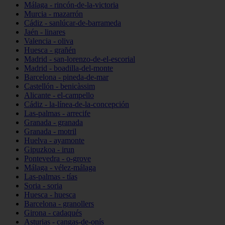
Málaga - rincón-de-la-victoria
Murcia - mazarrón
Cádiz - sanlúcar-de-barrameda
Jaén - linares
Valencia - oliva
Huesca - grañén
Madrid - san-lorenzo-de-el-escorial
Madrid - boadilla-del-monte
Barcelona - pineda-de-mar
Castellón - benicàssim
Alicante - el-campello
Cádiz - la-línea-de-la-concepción
Las-palmas - arrecife
Granada - granada
Granada - motril
Huelva - ayamonte
Gipuzkoa - irun
Pontevedra - o-grove
Málaga - vélez-málaga
Las-palmas - tías
Soria - soria
Huesca - huesca
Barcelona - granollers
Girona - cadaqués
Asturias - cangas-de-onís