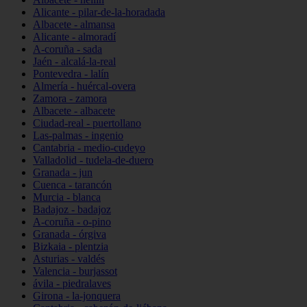
Alicante - pilar-de-la-horadada
Albacete - almansa
Alicante - almoradí
A-coruña - sada
Jaén - alcalá-la-real
Pontevedra - lalín
Almería - huércal-overa
Zamora - zamora
Albacete - albacete
Ciudad-real - puertollano
Las-palmas - ingenio
Cantabria - medio-cudeyo
Valladolid - tudela-de-duero
Granada - jun
Cuenca - tarancón
Murcia - blanca
Badajoz - badajoz
A-coruña - o-pino
Granada - órgiva
Bizkaia - plentzia
Asturias - valdés
Valencia - burjassot
ávila - piedralaves
Girona - la-jonquera