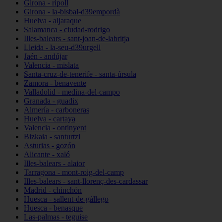
Girona - ripoll
Girona - la-bisbal-d39empordà
Huelva - aljaraque
Salamanca - ciudad-rodrigo
Illes-balears - sant-joan-de-labritja
Lleida - la-seu-d39urgell
Jaén - andújar
Valencia - mislata
Santa-cruz-de-tenerife - santa-úrsula
Zamora - benavente
Valladolid - medina-del-campo
Granada - guadix
Almería - carboneras
Huelva - cartaya
Valencia - ontinyent
Bizkaia - santurtzi
Asturias - gozón
Alicante - xaló
Illes-balears - alaior
Tarragona - mont-roig-del-camp
Illes-balears - sant-llorenç-des-cardassar
Madrid - chinchón
Huesca - sallent-de-gállego
Huesca - benasque
Las-palmas - teguise