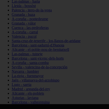
Las-palmas - haría
Lleida - bossòst
Palencia - itero-de-la-vega
Granada - baza
A-coruña - pontedeume
Granada - válor
Cuenca - las-pedroñeras
A-coruña - carral
Valencia - puçol
Santa-cruz-de-tenerife - los-llanos-de-aridane
Barcelona - sant-sadurní-d39anoia
Alicante - el-poble-nou-de-benitatxell
Las-palmas - tuineje
Barcelona - sant-vicenç-dels-horts
A-coruña - santa-comba
Sevilla - valencina-de-la-concepción
Navarra - lumbier
La-rioja - fuenmayor
Jaén - villanueva-del-arzobispo
Lugo - sarria
Madrid - arganda-del-rey
Alicante - els-poblets
Asturias - laviana
Barcelona - vallgorguina
Cantabria - santillana-del-mar