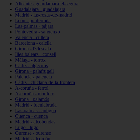
Alicante - guardamar-del-segura
Guadalajara - guadalajara
Madrid - las-rozas-de-madrid
León - ponferrada
Las-palmas - pájara
Pontevedra - sanxenxo
Valencia - cullera
Barcelona - calella
Girona - l39escala
Illes-balears - consell
Málaga - torrox
Cádiz - algeciras
Girona - palafrugell
Palencia - palencia
Cádiz - chiclana-de-la-frontera
A-coruña - ferrol
A-coruña - monfero
Girona - palamós
Madrid - fuenlabrada
Las-palmas - antigua
Cuenca - cuenca
Madrid - alcobendas
Lugo - lugo
Ourense - ourense
Madrid - alcorcón