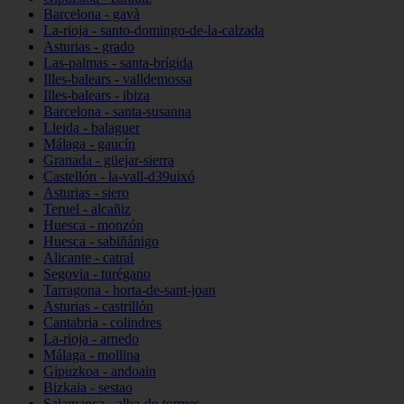
Barcelona - gavà
La-rioja - santo-domingo-de-la-calzada
Asturias - grado
Las-palmas - santa-brígida
Illes-balears - valldemossa
Illes-balears - ibiza
Barcelona - santa-susanna
Lleida - balaguer
Málaga - gaucín
Granada - güejar-sierra
Castellón - la-vall-d39uixó
Asturias - siero
Teruel - alcañiz
Huesca - monzón
Huesca - sabiñánigo
Alicante - catral
Segovia - turégano
Tarragona - horta-de-sant-joan
Asturias - castrillón
Cantabria - colindres
La-rioja - arnedo
Málaga - mollina
Gipuzkoa - andoain
Bizkaia - sestao
Salamanca - alba-de-tormes