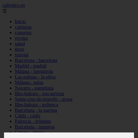
cafeetico.es
☰
Inicio
cafeteras
consejos
recetas
salud
tipos
tutorial
Barcelona - barcelona
Madrid - madrid
Málaga - fuengirola
Las-palmas - la-oliva
Málaga - mijas
Navarra - pamplona
Illes-balears - son-servera
Santa-cruz-de-tenerife - arona
Illes-balears - pollença
Barcelona - la-garriga
Cádiz - cádiz
Palencia - frómista
Barcelona - manresa
Girona - girona
Castellón - vinaròs