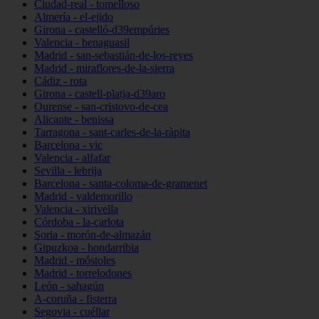
Ciudad-real - tomelloso
Almería - el-ejido
Girona - castelló-d39empúries
Valencia - benaguasil
Madrid - san-sebastián-de-los-reyes
Madrid - miraflores-de-la-sierra
Cádiz - rota
Girona - castell-platja-d39aro
Ourense - san-cristovo-de-cea
Alicante - benissa
Tarragona - sant-carles-de-la-ràpita
Barcelona - vic
Valencia - alfafar
Sevilla - lebrija
Barcelona - santa-coloma-de-gramenet
Madrid - valdemorillo
Valencia - xirivella
Córdoba - la-carlota
Soria - morón-de-almazán
Gipuzkoa - hondarribia
Madrid - móstoles
Madrid - torrelodones
León - sahagún
A-coruña - fisterra
Segovia - cuéllar