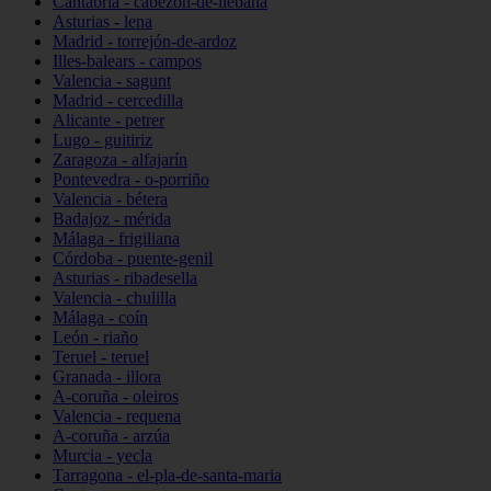
Cantabria - cabezón-de-liébana
Asturias - lena
Madrid - torrejón-de-ardoz
Illes-balears - campos
Valencia - sagunt
Madrid - cercedilla
Alicante - petrer
Lugo - guitiriz
Zaragoza - alfajarín
Pontevedra - o-porriño
Valencia - bétera
Badajoz - mérida
Málaga - frigiliana
Córdoba - puente-genil
Asturias - ribadesella
Valencia - chulilla
Málaga - coín
León - riaño
Teruel - teruel
Granada - illora
A-coruña - oleiros
Valencia - requena
A-coruña - arzúa
Murcia - yecla
Tarragona - el-pla-de-santa-maria