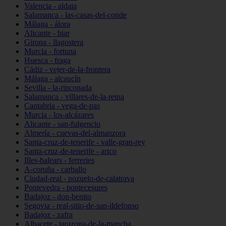
Valencia - aldaia
Salamanca - las-casas-del-conde
Málaga - álora
Alicante - biar
Girona - llagostera
Murcia - fortuna
Huesca - fraga
Cádiz - vejer-de-la-frontera
Málaga - alcaucín
Sevilla - la-rinconada
Salamanca - villares-de-la-reina
Cantabria - vega-de-pas
Murcia - los-alcázares
Alicante - san-fulgencio
Almería - cuevas-del-almanzora
Santa-cruz-de-tenerife - valle-gran-rey
Santa-cruz-de-tenerife - arico
Illes-balears - ferreries
A-coruña - carballo
Ciudad-real - pozuelo-de-calatrava
Pontevedra - pontecesures
Badajoz - don-benito
Segovia - real-sitio-de-san-ildefonso
Badajoz - zafra
Albacete - tarazona-de-la-mancha