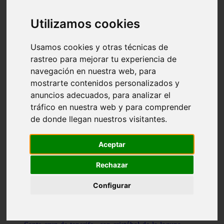
Illes-balears - capdepera
Valencia - valencia
Utilizamos cookies
Málaga - nerja
Girona - blanes
A-coruña - santiago-de-compostela
Usamos cookies y otras técnicas de
Málaga - marbella
rastreo para mejorar tu experiencia de
Tarragona - tarragona
navegación en nuestra web, para
Asturias - gijón
Girona - figueres
mostrarte contenidos personalizados y
Alicante - santa-pola
anuncios adecuados, para analizar el
Madrid - leganés
tráfico en nuestra web y para comprender
Almería - roquetas-de-mar
Girona - tossa-de-mar
de donde llegan nuestros visitantes.
Barcelona - sant-cugat-del-vallès
Alicante - l39alfàs-del-pi
Barcelona - vilanova-i-la-geltrú
Aceptar
Illes-balears - alcúdia
Castellón - peñíscola
Rechazar
Barcelona - mataró
ávila - ávila
Configurar
Illes-balears - sant-antoni-de-portmany
Illes-balears - sant-josep-de-sa-talaia
Tarragona - reus
Barcelona - badalona