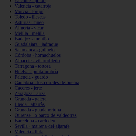
Alicante - polop
Valencia - catarroja
Murcia - lorquí
Toledo - illescas
Asturias - tineo
Almería - vícar
Melilla - melilla
Badajoz - montijo
Guadalajara - jadraque
Salamanca - guijuelo
Córdoba - hornachuelos
Albacete - villarrobledo
Tarragona - tortosa
Huelva - punta-umbría
Palencia - guardo
Cantabria - los-corrales-de-buelna
Cáceres - jerte
Zaragoza - ariza
Granada - galera
Lleida - alfarràs
Granada - guadahortuna
Ourense - o-barco-de-valdeorras
Barcelona - cardedeu
Sevilla - mairena-del-aljarafe
Valencia - llíria