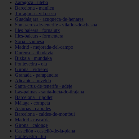
Zaragoza - utebo
Barcelona - manlleu
Tarragona - vila-seca
Guadalajara - azuqueca-de-henares
Santa-cruz-de-tenerife - vilaflor-de-chasna
Illes-balears - fornalutx
Illes-balears - formentera
Soria - vinuesa
Madrid - mejorada-del-campo
Ourense - ribadavia
Bizkaia - mundaka
Pontevedra - oia
Girona - vidreres
Granada - pampaneira
Alicante - novelda
Santa-cruz-de-tenerife - adeje
Las-palmas - santa-lucía-de-tirajana
Barcelona - ripollet
Málaga - cómpeta
Asturias - cabrales
Barcelona - caldes-de-montbui
Madrid - rascafría
Girona - calonge
Castellón - castelló-de-la-plana
Pontevedra - tui