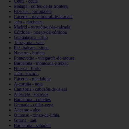
Ceuta - ceuta
Málaga - cortes-de-la-frontera
Bizkaia - portugalete
Cáceres - navalmoral-de-la-mata
Jaén - cárcheles
Madrid - torrejón-de-la-calzada
Córdoba - priego-de-córdoba
Guadalajara - trillo
Tarragona - valls
Illes-balears - sineu
Navarra - burlata
Pontevedra - vilagarcía-de-arousa
Barcelona - montcada-i-reixac
Huesca - broto
Jaén - cazorla
Cáceres - guadalupe
A-coruña - noia
Cantabria - cabezón-de-la-sal
Albacete - socovos
Barcelona - cubelles
Granada - cúllar-vega
Alicante - alcoi
Ourense - xinzo-de-limia
Girona - salt
Barcelona - sabadell