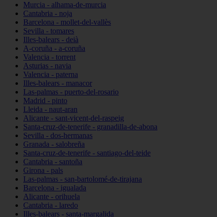
Murcia - alhama-de-murcia
Cantabria - noja
Barcelona - mollet-del-vallès
Sevilla - tomares
Illes-balears - deià
A-coruña - a-coruña
Valencia - torrent
Asturias - navia
Valencia - paterna
Illes-balears - manacor
Las-palmas - puerto-del-rosario
Madrid - pinto
Lleida - naut-aran
Alicante - sant-vicent-del-raspeig
Santa-cruz-de-tenerife - granadilla-de-abona
Sevilla - dos-hermanas
Granada - salobreña
Santa-cruz-de-tenerife - santiago-del-teide
Cantabria - santoña
Girona - pals
Las-palmas - san-bartolomé-de-tirajana
Barcelona - igualada
Alicante - orihuela
Cantabria - laredo
Illes-balears - santa-margalida