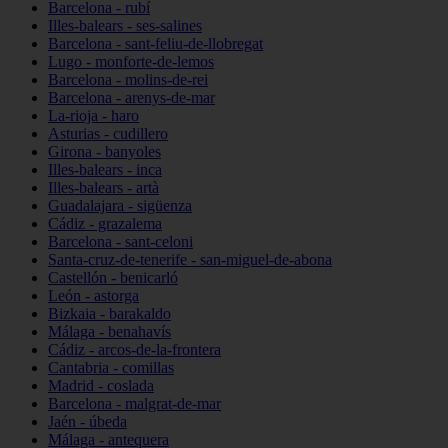
Barcelona - rubí
Illes-balears - ses-salines
Barcelona - sant-feliu-de-llobregat
Lugo - monforte-de-lemos
Barcelona - molins-de-rei
Barcelona - arenys-de-mar
La-rioja - haro
Asturias - cudillero
Girona - banyoles
Illes-balears - inca
Illes-balears - artà
Guadalajara - sigüenza
Cádiz - grazalema
Barcelona - sant-celoni
Santa-cruz-de-tenerife - san-miguel-de-abona
Castellón - benicarló
León - astorga
Bizkaia - barakaldo
Málaga - benahavís
Cádiz - arcos-de-la-frontera
Cantabria - comillas
Madrid - coslada
Barcelona - malgrat-de-mar
Jaén - úbeda
Málaga - antequera