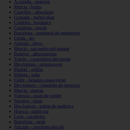
A-coruña - negreira
Murcia - bullas
Castellón - albocàsser
Granada - huétor-tájar
Córdoba - bujalance
Cantabria - reocín
Barcelona - monistrol-de-montserrat
Lleida - les
Almería - albox
Murcia - san-pedro-del-pinatar
Badajoz - alburquerque
Toledo - casarrubios-del-monte
Illes-balears - puigpunyent
Madrid - griñón
Málaga - istán
Cádiz - benalup-casas-viejas
Illes-balears - ciutadella-de-menorca
Murcia - murcia
Valencia - quart-de-poblet
Navarra - viana
Illes-balears - palma-de-mallorca
Huesca - panticosa
León - cacabelos
Barcelona - moià
Alicante - monforte-del-cid