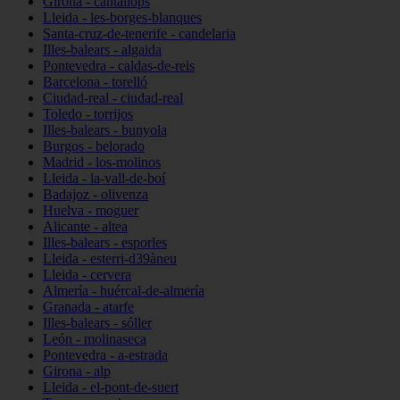
Girona - cantallops
Lleida - les-borges-blanques
Santa-cruz-de-tenerife - candelaria
Illes-balears - algaida
Pontevedra - caldas-de-reis
Barcelona - torelló
Ciudad-real - ciudad-real
Toledo - torrijos
Illes-balears - bunyola
Burgos - belorado
Madrid - los-molinos
Lleida - la-vall-de-boí
Badajoz - olivenza
Huelva - moguer
Alicante - altea
Illes-balears - esporles
Lleida - esterri-d39àneu
Lleida - cervera
Almería - huércal-de-almería
Granada - atarfe
Illes-balears - sóller
León - molinaseca
Pontevedra - a-estrada
Girona - alp
Lleida - el-pont-de-suert