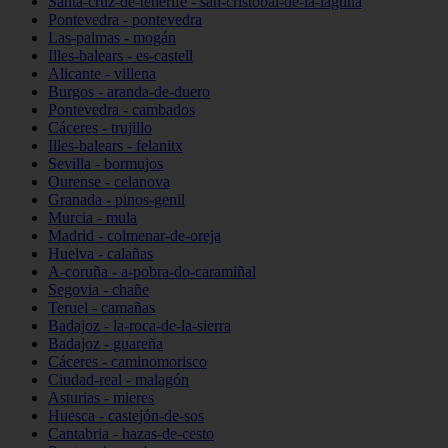
Santa-cruz-de-tenerife - san-cristóbal-de-la-laguna
Pontevedra - pontevedra
Las-palmas - mogán
Illes-balears - es-castell
Alicante - villena
Burgos - aranda-de-duero
Pontevedra - cambados
Cáceres - trujillo
Illes-balears - felanitx
Sevilla - bormujos
Ourense - celanova
Granada - pinos-genil
Murcia - mula
Madrid - colmenar-de-oreja
Huelva - calañas
A-coruña - a-pobra-do-caramiñal
Segovia - chañe
Teruel - camañas
Badajoz - la-roca-de-la-sierra
Badajoz - guareña
Cáceres - caminomorisco
Ciudad-real - malagón
Asturias - mieres
Huesca - castejón-de-sos
Cantabria - hazas-de-cesto