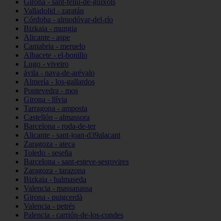
Girona - sant-feliu-de-guíxols
Valladolid - zaratán
Córdoba - almodóvar-del-río
Bizkaia - mungia
Alicante - aspe
Cantabria - meruelo
Albacete - el-bonillo
Lugo - viveiro
ávila - nava-de-arévalo
Almería - los-gallardos
Pontevedra - mos
Girona - llívia
Tarragona - amposta
Castellón - almassora
Barcelona - roda-de-ter
Alicante - sant-joan-d39alacant
Zaragoza - ateca
Toledo - seseña
Barcelona - sant-esteve-sesrovires
Zaragoza - tarazona
Bizkaia - balmaseda
Valencia - massanassa
Girona - puigcerdà
Valencia - petrés
Palencia - carrión-de-los-condes