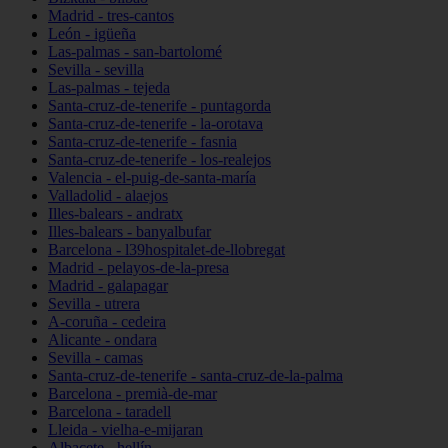
Madrid - tres-cantos
León - igüeña
Las-palmas - san-bartolomé
Sevilla - sevilla
Las-palmas - tejeda
Santa-cruz-de-tenerife - puntagorda
Santa-cruz-de-tenerife - la-orotava
Santa-cruz-de-tenerife - fasnia
Santa-cruz-de-tenerife - los-realejos
Valencia - el-puig-de-santa-maría
Valladolid - alaejos
Illes-balears - andratx
Illes-balears - banyalbufar
Barcelona - l39hospitalet-de-llobregat
Madrid - pelayos-de-la-presa
Madrid - galapagar
Sevilla - utrera
A-coruña - cedeira
Alicante - ondara
Sevilla - camas
Santa-cruz-de-tenerife - santa-cruz-de-la-palma
Barcelona - premià-de-mar
Barcelona - taradell
Lleida - vielha-e-mijaran
Albacete - hellín