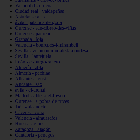
Valladolid - urueña
Ciudad-real - valdepeñas
Asturias - salas
ávila - palacios-de-goda
Ourense - san-cibrao-das-viñas
Ourense - padrenda
Granada - loja
Valencia - bonrepòs-i-mirambell
Sevilla - villamanrique-de-la-condesa
Sevilla - lantejuela
León - el-burgo-ranero
Almería - abla
Almería - pechina
Alicante - agost
Alicante - sax
ávila - el-arenal
Madrid - aldea-del-fresno
Ourense - a-pobra-de-trives
Jaén - alcaudete
Cáceres - coria
Valencia - almussafes
Huesca - graus
Zaragoza - alagón
Cantabria - penagos