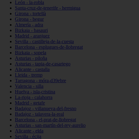
León - la-robla
Santa-cruz-de-tenerife - hermigua
Girona - tortellà
Girona - begur
Almería - adra
Bizkaia - basauri
Madrid - aranjuez
Sevilla - castilleja-de-la-cuesta
Barcelona - esplugues-de-llobregat
Bizkaia - sopela
Asturias - piloña
Asturias - tapia-de-casariego
Alicante - castalla
Lleida - tremp
Tarragona - móra-d39ebre
Valencia - silla
Huelva - isla-cristina
La-rioja - calahorra
Madrid - getafe
Badajoz - villanueva-del-fresno
Badajoz - talavera-la-real
Barcelona - el-prat-de-llobregat
Asturias - san-martín-del-rey-aurelio
Alicante - elda
Sevilla - écija