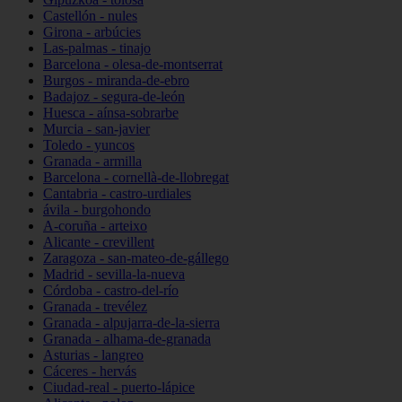
Castellón - nules
Girona - arbúcies
Las-palmas - tinajo
Barcelona - olesa-de-montserrat
Burgos - miranda-de-ebro
Badajoz - segura-de-león
Huesca - aínsa-sobrarbe
Murcia - san-javier
Toledo - yuncos
Granada - armilla
Barcelona - cornellà-de-llobregat
Cantabria - castro-urdiales
ávila - burgohondo
A-coruña - arteixo
Alicante - crevillent
Zaragoza - san-mateo-de-gállego
Madrid - sevilla-la-nueva
Córdoba - castro-del-río
Granada - trevélez
Granada - alpujarra-de-la-sierra
Granada - alhama-de-granada
Asturias - langreo
Cáceres - hervás
Ciudad-real - puerto-lápice