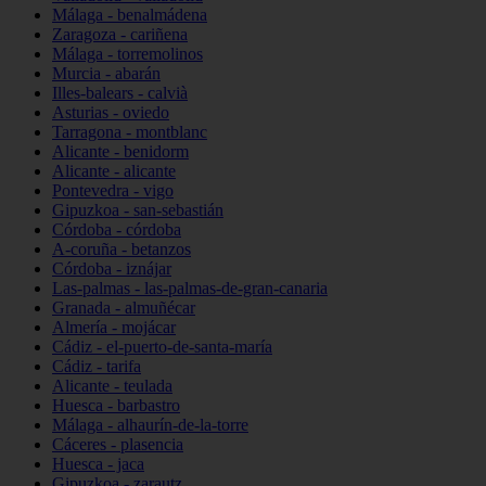
Málaga - benalmádena
Zaragoza - cariñena
Málaga - torremolinos
Murcia - abarán
Illes-balears - calvià
Asturias - oviedo
Tarragona - montblanc
Alicante - benidorm
Alicante - alicante
Pontevedra - vigo
Gipuzkoa - san-sebastián
Córdoba - córdoba
A-coruña - betanzos
Córdoba - iznájar
Las-palmas - las-palmas-de-gran-canaria
Granada - almuñécar
Almería - mojácar
Cádiz - el-puerto-de-santa-maría
Cádiz - tarifa
Alicante - teulada
Huesca - barbastro
Málaga - alhaurín-de-la-torre
Cáceres - plasencia
Huesca - jaca
Gipuzkoa - zarautz