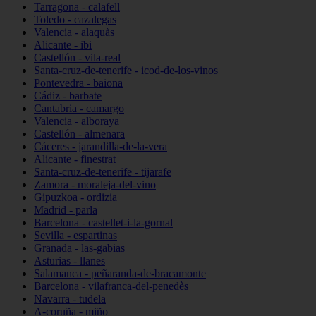
Tarragona - calafell
Toledo - cazalegas
Valencia - alaquàs
Alicante - ibi
Castellón - vila-real
Santa-cruz-de-tenerife - icod-de-los-vinos
Pontevedra - baiona
Cádiz - barbate
Cantabria - camargo
Valencia - alboraya
Castellón - almenara
Cáceres - jarandilla-de-la-vera
Alicante - finestrat
Santa-cruz-de-tenerife - tijarafe
Zamora - moraleja-del-vino
Gipuzkoa - ordizia
Madrid - parla
Barcelona - castellet-i-la-gornal
Sevilla - espartinas
Granada - las-gabias
Asturias - llanes
Salamanca - peñaranda-de-bracamonte
Barcelona - vilafranca-del-penedès
Navarra - tudela
A-coruña - miño