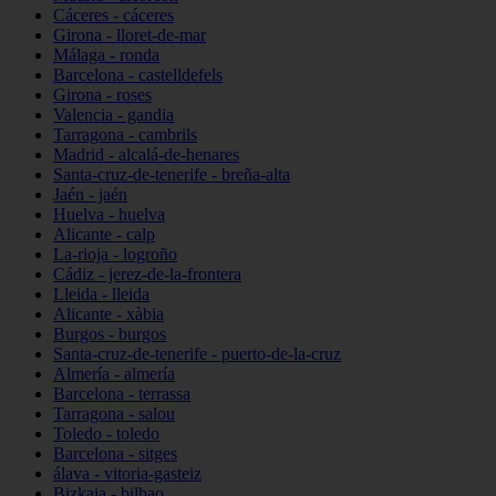
Cáceres - cáceres
Girona - lloret-de-mar
Málaga - ronda
Barcelona - castelldefels
Girona - roses
Valencia - gandia
Tarragona - cambrils
Madrid - alcalá-de-henares
Santa-cruz-de-tenerife - breña-alta
Jaén - jaén
Huelva - huelva
Alicante - calp
La-rioja - logroño
Cádiz - jerez-de-la-frontera
Lleida - lleida
Alicante - xàbia
Burgos - burgos
Santa-cruz-de-tenerife - puerto-de-la-cruz
Almería - almería
Barcelona - terrassa
Tarragona - salou
Toledo - toledo
Barcelona - sitges
álava - vitoria-gasteiz
Bizkaia - bilbao