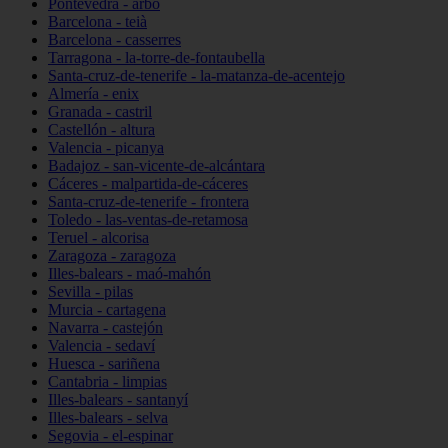
Pontevedra - arbo
Barcelona - teià
Barcelona - casserres
Tarragona - la-torre-de-fontaubella
Santa-cruz-de-tenerife - la-matanza-de-acentejo
Almería - enix
Granada - castril
Castellón - altura
Valencia - picanya
Badajoz - san-vicente-de-alcántara
Cáceres - malpartida-de-cáceres
Santa-cruz-de-tenerife - frontera
Toledo - las-ventas-de-retamosa
Teruel - alcorisa
Zaragoza - zaragoza
Illes-balears - maó-mahón
Sevilla - pilas
Murcia - cartagena
Navarra - castejón
Valencia - sedaví
Huesca - sariñena
Cantabria - limpias
Illes-balears - santanyí
Illes-balears - selva
Segovia - el-espinar