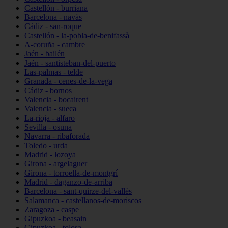
Castellón - burriana
Barcelona - navàs
Cádiz - san-roque
Castellón - la-pobla-de-benifassà
A-coruña - cambre
Jaén - bailén
Jaén - santisteban-del-puerto
Las-palmas - telde
Granada - cenes-de-la-vega
Cádiz - bornos
Valencia - bocairent
Valencia - sueca
La-rioja - alfaro
Sevilla - osuna
Navarra - ribaforada
Toledo - urda
Madrid - lozoya
Girona - argelaguer
Girona - torroella-de-montgrí
Madrid - daganzo-de-arriba
Barcelona - sant-quirze-del-vallès
Salamanca - castellanos-de-moriscos
Zaragoza - caspe
Gipuzkoa - beasain
Gipuzkoa - tolosa