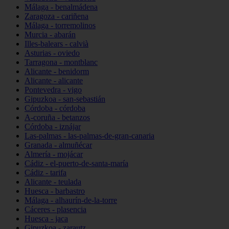
Málaga - benalmádena
Zaragoza - cariñena
Málaga - torremolinos
Murcia - abarán
Illes-balears - calvià
Asturias - oviedo
Tarragona - montblanc
Alicante - benidorm
Alicante - alicante
Pontevedra - vigo
Gipuzkoa - san-sebastián
Córdoba - córdoba
A-coruña - betanzos
Córdoba - iznájar
Las-palmas - las-palmas-de-gran-canaria
Granada - almuñécar
Almería - mojácar
Cádiz - el-puerto-de-santa-maría
Cádiz - tarifa
Alicante - teulada
Huesca - barbastro
Málaga - alhaurín-de-la-torre
Cáceres - plasencia
Huesca - jaca
Gipuzkoa - zarautz