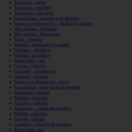
Zaragoza - utebo
Barcelona - manlleu
Tarragona - vila-seca
Guadalajara - azuqueca-de-henares
Santa-cruz-de-tenerife - vilaflor-de-chasna
Illes-balears - fornalutx
Illes-balears - formentera
Soria - vinuesa
Madrid - mejorada-del-campo
Ourense - ribadavia
Bizkaia - mundaka
Pontevedra - oia
Girona - vidreres
Granada - pampaneira
Alicante - novelda
Santa-cruz-de-tenerife - adeje
Las-palmas - santa-lucía-de-tirajana
Barcelona - ripollet
Málaga - cómpeta
Asturias - cabrales
Barcelona - caldes-de-montbui
Madrid - rascafría
Girona - calonge
Castellón - castelló-de-la-plana
Pontevedra - tui