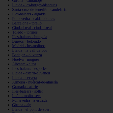
Girona - cantallops
Lleida - les-borges-blanques
Santa-cruz-de-tenerife - candelaria
Illes-balears - algaida
Pontevedra - caldas-de-reis
Barcelona - torelló
Ciudad-real - ciudad-real
Toledo - torrijos
Illes-balears - bunyola
Burgos - belorado
Madrid - los-molinos
Lleida - la-vall-de-boí
Badajoz - olivenza
Huelva - moguer
Alicante - altea
Illes-balears - esporles
Lleida - esterri-d39àneu
Lleida - cervera
Almería - huércal-de-almería
Granada - atarfe
Illes-balears - sóller
León - molinaseca
Pontevedra - a-estrada
Girona - alp
Lleida - el-pont-de-suert