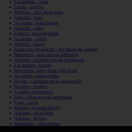
Las-palmas - haría
Lleida - bossòst
Palencia - itero-de-la-vega
Granada - baza
A-coruña - pontedeume
Granada - válor
Cuenca - las-pedroñeras
A-coruña - carral
Valencia - puçol
Santa-cruz-de-tenerife - los-llanos-de-aridane
Barcelona - sant-sadurní-d39anoia
Alicante - el-poble-nou-de-benitatxell
Las-palmas - tuineje
Barcelona - sant-vicenç-dels-horts
A-coruña - santa-comba
Sevilla - valencina-de-la-concepción
Navarra - lumbier
La-rioja - fuenmayor
Jaén - villanueva-del-arzobispo
Lugo - sarria
Madrid - arganda-del-rey
Alicante - els-poblets
Asturias - laviana
Barcelona - vallgorguina
Cantabria - santillana-del-mar