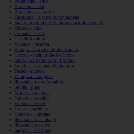
Pontevedra - arbo
Barcelona - teià
Barcelona - casserres
Tarragona - la-torre-de-fontaubella
Santa-cruz-de-tenerife - la-matanza-de-acentejo
Almería - enix
Granada - castril
Castellón - altura
Valencia - picanya
Badajoz - san-vicente-de-alcántara
Cáceres - malpartida-de-cáceres
Santa-cruz-de-tenerife - frontera
Toledo - las-ventas-de-retamosa
Teruel - alcorisa
Zaragoza - zaragoza
Illes-balears - maó-mahón
Sevilla - pilas
Murcia - cartagena
Navarra - castejón
Valencia - sedaví
Huesca - sariñena
Cantabria - limpias
Illes-balears - santanyí
Illes-balears - selva
Segovia - el-espinar