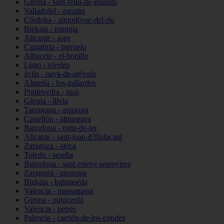
Girona - sant-feliu-de-guíxols
Valladolid - zaratán
Córdoba - almodóvar-del-río
Bizkaia - mungia
Alicante - aspe
Cantabria - meruelo
Albacete - el-bonillo
Lugo - viveiro
ávila - nava-de-arévalo
Almería - los-gallardos
Pontevedra - mos
Girona - llívia
Tarragona - amposta
Castellón - almassora
Barcelona - roda-de-ter
Alicante - sant-joan-d39alacant
Zaragoza - ateca
Toledo - seseña
Barcelona - sant-esteve-sesrovires
Zaragoza - tarazona
Bizkaia - balmaseda
Valencia - massanassa
Girona - puigcerdà
Valencia - petrés
Palencia - carrión-de-los-condes