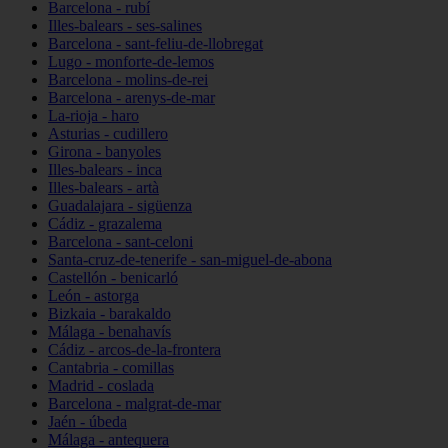
Barcelona - rubí
Illes-balears - ses-salines
Barcelona - sant-feliu-de-llobregat
Lugo - monforte-de-lemos
Barcelona - molins-de-rei
Barcelona - arenys-de-mar
La-rioja - haro
Asturias - cudillero
Girona - banyoles
Illes-balears - inca
Illes-balears - artà
Guadalajara - sigüenza
Cádiz - grazalema
Barcelona - sant-celoni
Santa-cruz-de-tenerife - san-miguel-de-abona
Castellón - benicarló
León - astorga
Bizkaia - barakaldo
Málaga - benahavís
Cádiz - arcos-de-la-frontera
Cantabria - comillas
Madrid - coslada
Barcelona - malgrat-de-mar
Jaén - úbeda
Málaga - antequera