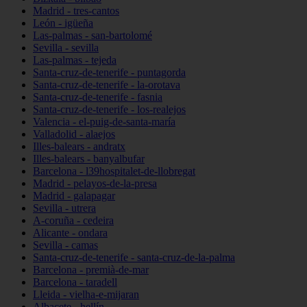
Madrid - tres-cantos
León - igüeña
Las-palmas - san-bartolomé
Sevilla - sevilla
Las-palmas - tejeda
Santa-cruz-de-tenerife - puntagorda
Santa-cruz-de-tenerife - la-orotava
Santa-cruz-de-tenerife - fasnia
Santa-cruz-de-tenerife - los-realejos
Valencia - el-puig-de-santa-maría
Valladolid - alaejos
Illes-balears - andratx
Illes-balears - banyalbufar
Barcelona - l39hospitalet-de-llobregat
Madrid - pelayos-de-la-presa
Madrid - galapagar
Sevilla - utrera
A-coruña - cedeira
Alicante - ondara
Sevilla - camas
Santa-cruz-de-tenerife - santa-cruz-de-la-palma
Barcelona - premià-de-mar
Barcelona - taradell
Lleida - vielha-e-mijaran
Albacete - hellín