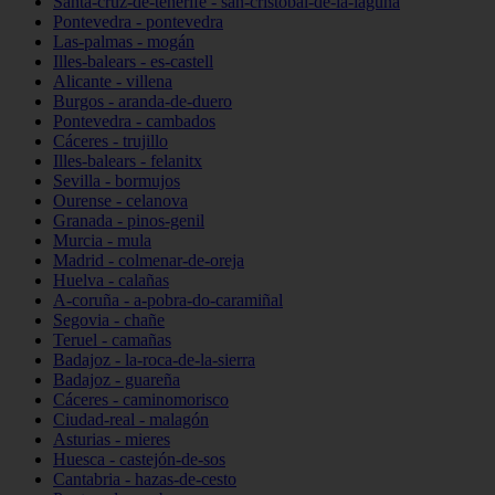
Santa-cruz-de-tenerife - san-cristóbal-de-la-laguna
Pontevedra - pontevedra
Las-palmas - mogán
Illes-balears - es-castell
Alicante - villena
Burgos - aranda-de-duero
Pontevedra - cambados
Cáceres - trujillo
Illes-balears - felanitx
Sevilla - bormujos
Ourense - celanova
Granada - pinos-genil
Murcia - mula
Madrid - colmenar-de-oreja
Huelva - calañas
A-coruña - a-pobra-do-caramiñal
Segovia - chañe
Teruel - camañas
Badajoz - la-roca-de-la-sierra
Badajoz - guareña
Cáceres - caminomorisco
Ciudad-real - malagón
Asturias - mieres
Huesca - castejón-de-sos
Cantabria - hazas-de-cesto