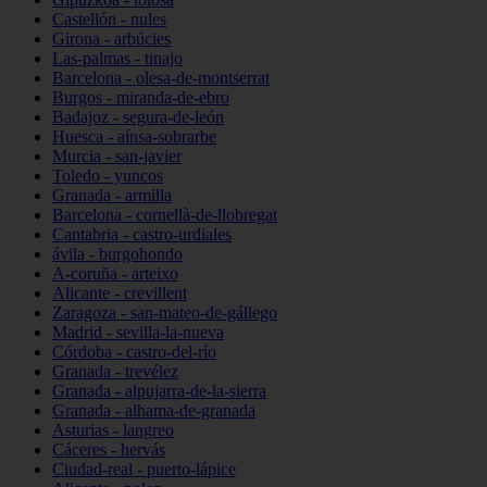
Castellón - nules
Girona - arbúcies
Las-palmas - tinajo
Barcelona - olesa-de-montserrat
Burgos - miranda-de-ebro
Badajoz - segura-de-león
Huesca - aínsa-sobrarbe
Murcia - san-javier
Toledo - yuncos
Granada - armilla
Barcelona - cornellà-de-llobregat
Cantabria - castro-urdiales
ávila - burgohondo
A-coruña - arteixo
Alicante - crevillent
Zaragoza - san-mateo-de-gállego
Madrid - sevilla-la-nueva
Córdoba - castro-del-río
Granada - trevélez
Granada - alpujarra-de-la-sierra
Granada - alhama-de-granada
Asturias - langreo
Cáceres - hervás
Ciudad-real - puerto-lápice