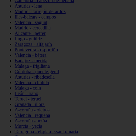
Cantabria - cabezón-de-liébana
Asturias - lena
Madrid - torrejón-de-ardoz
Illes-balears - campos
Valencia - sagunt
Madrid - cercedilla
Alicante - petrer
Lugo - guitiriz
Zaragoza - alfajarín
Pontevedra - o-porriño
Valencia - bétera
Badajoz - mérida
Málaga - frigiliana
Córdoba - puente-genil
Asturias - ribadesella
Valencia - chulilla
Málaga - coín
León - riaño
Teruel - teruel
Granada - illora
A-coruña - oleiros
Valencia - requena
A-coruña - arzúa
Murcia - yecla
Tarragona - el-pla-de-santa-maria