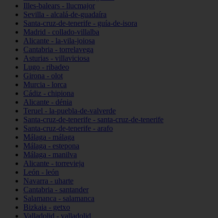
Illes-balears - llucmajor
Sevilla - alcalá-de-guadaíra
Santa-cruz-de-tenerife - guía-de-isora
Madrid - collado-villalba
Alicante - la-vila-joiosa
Cantabria - torrelavega
Asturias - villaviciosa
Lugo - ribadeo
Girona - olot
Murcia - lorca
Cádiz - chipiona
Alicante - dénia
Teruel - la-puebla-de-valverde
Santa-cruz-de-tenerife - santa-cruz-de-tenerife
Santa-cruz-de-tenerife - arafo
Málaga - málaga
Málaga - estepona
Málaga - manilva
Alicante - torrevieja
León - león
Navarra - uharte
Cantabria - santander
Salamanca - salamanca
Bizkaia - getxo
Valladolid - valladolid