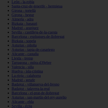
León - la-robla
Santa-cruz-de-tenerife - hermigua
Girona - tortellà
Girona - begur
Almería - adra
Bizkaia - basauri
Madrid - aranjuez
Sevilla - castilleja-de-la-cuesta
Barcelona - esplugues-de-llobregat
Bizkaia - sopela
Asturias - piloña
Asturias - tapia-de-casariego
Alicante - castalla
Lleida - tremp
Tarragona - móra-d39ebre
Valencia - silla
Huelva - isla-cristina
La-rioja - calahorra
Madrid - getafe
Badajoz - villanueva-del-fresno
Badajoz - talavera-la-real
Barcelona - el-prat-de-llobregat
Asturias - san-martín-del-rey-aurelio
Alicante - elda
Sevilla - écija