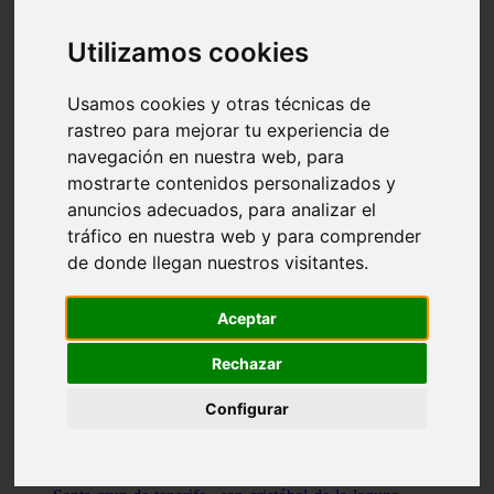
Illes-balears - capdepera
Valencia - valencia
Utilizamos cookies
Málaga - nerja
Girona - blanes
A-coruña - santiago-de-compostela
Usamos cookies y otras técnicas de
Málaga - marbella
rastreo para mejorar tu experiencia de
Tarragona - tarragona
navegación en nuestra web, para
Asturias - gijón
Girona - figueres
mostrarte contenidos personalizados y
Alicante - santa-pola
anuncios adecuados, para analizar el
Madrid - leganés
tráfico en nuestra web y para comprender
Almería - roquetas-de-mar
Girona - tossa-de-mar
de donde llegan nuestros visitantes.
Barcelona - sant-cugat-del-vallès
Alicante - l39alfàs-del-pi
Barcelona - vilanova-i-la-geltrú
Aceptar
Illes-balears - alcúdia
Castellón - peñíscola
Rechazar
Barcelona - mataró
ávila - ávila
Configurar
Illes-balears - sant-antoni-de-portmany
Illes-balears - sant-josep-de-sa-talaia
Tarragona - reus
Barcelona - badalona