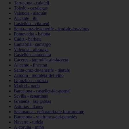
Tarragona - calafell
Toledo - cazalegas
Valencia - alaquàs
Alicante - ibi
Castellón - vila-real
Santa-cruz-de-tenerife - icod-de-los-vinos
Pontevedra - baiona
Cádiz - barbate
Cantabria - camargo
Valencia - alboraya
Castellón - almenara
Cáceres - jarandilla-de-la-vera
Alicante - finestrat
Santa-cruz-de-tenerife - tijarafe
Zamora - moraleja-del-vino
Gipuzkoa - ordizia
Madrid - parla
Barcelona - castellet-i-la-gornal
Sevilla - espartinas
Granada - las-gabias
Asturias - llanes
Salamanca - peñaranda-de-bracamonte
Barcelona - vilafranca-del-penedès
Navarra - tudela
A-coruña - miño