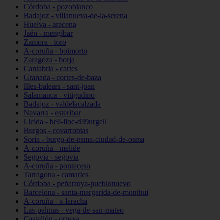
Córdoba - pozoblanco
Badajoz - villanueva-de-la-serena
Huelva - aracena
Jaén - mengíbar
Zamora - toro
A-coruña - boimorto
Zaragoza - borja
Cantabria - cartes
Granada - cortes-de-baza
Illes-balears - sant-joan
Salamanca - vitigudino
Badajoz - valdelacalzada
Navarra - esteribar
Lleida - bell-lloc-d39urgell
Burgos - covarrubias
Soria - burgo-de-osma-ciudad-de-osma
A-coruña - melide
Segovia - segovia
A-coruña - ponteceso
Tarragona - camarles
Córdoba - peñarroya-pueblonuevo
Barcelona - santa-margarida-de-montbui
A-coruña - a-laracha
Las-palmas - vega-de-san-mateo
Castellón - orpesa