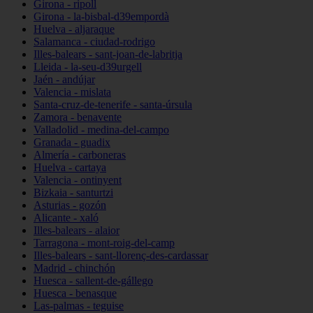
Girona - ripoll
Girona - la-bisbal-d39empordà
Huelva - aljaraque
Salamanca - ciudad-rodrigo
Illes-balears - sant-joan-de-labritja
Lleida - la-seu-d39urgell
Jaén - andújar
Valencia - mislata
Santa-cruz-de-tenerife - santa-úrsula
Zamora - benavente
Valladolid - medina-del-campo
Granada - guadix
Almería - carboneras
Huelva - cartaya
Valencia - ontinyent
Bizkaia - santurtzi
Asturias - gozón
Alicante - xaló
Illes-balears - alaior
Tarragona - mont-roig-del-camp
Illes-balears - sant-llorenç-des-cardassar
Madrid - chinchón
Huesca - sallent-de-gállego
Huesca - benasque
Las-palmas - teguise