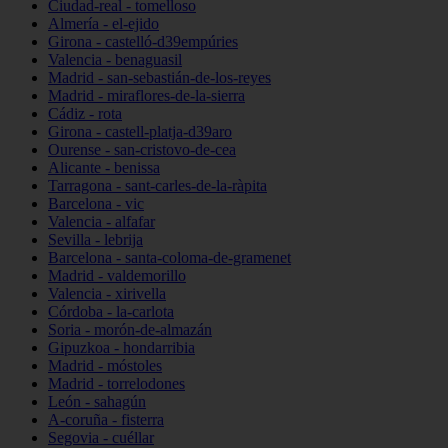
Ciudad-real - tomelloso
Almería - el-ejido
Girona - castelló-d39empúries
Valencia - benaguasil
Madrid - san-sebastián-de-los-reyes
Madrid - miraflores-de-la-sierra
Cádiz - rota
Girona - castell-platja-d39aro
Ourense - san-cristovo-de-cea
Alicante - benissa
Tarragona - sant-carles-de-la-ràpita
Barcelona - vic
Valencia - alfafar
Sevilla - lebrija
Barcelona - santa-coloma-de-gramenet
Madrid - valdemorillo
Valencia - xirivella
Córdoba - la-carlota
Soria - morón-de-almazán
Gipuzkoa - hondarribia
Madrid - móstoles
Madrid - torrelodones
León - sahagún
A-coruña - fisterra
Segovia - cuéllar