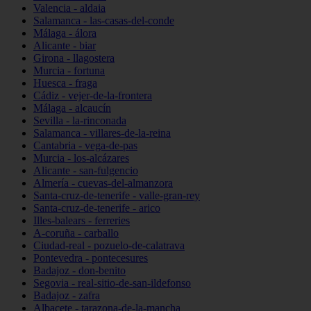
Valencia - aldaia
Salamanca - las-casas-del-conde
Málaga - álora
Alicante - biar
Girona - llagostera
Murcia - fortuna
Huesca - fraga
Cádiz - vejer-de-la-frontera
Málaga - alcaucín
Sevilla - la-rinconada
Salamanca - villares-de-la-reina
Cantabria - vega-de-pas
Murcia - los-alcázares
Alicante - san-fulgencio
Almería - cuevas-del-almanzora
Santa-cruz-de-tenerife - valle-gran-rey
Santa-cruz-de-tenerife - arico
Illes-balears - ferreries
A-coruña - carballo
Ciudad-real - pozuelo-de-calatrava
Pontevedra - pontecesures
Badajoz - don-benito
Segovia - real-sitio-de-san-ildefonso
Badajoz - zafra
Albacete - tarazona-de-la-mancha