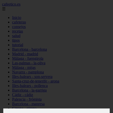
cafeetico.es
☰
Inicio
cafeteras
consejos
recetas
salud
tipos
tutorial
Barcelona - barcelona
Madrid - madrid
Málaga - fuengirola
Las-palmas - la-oliva
Málaga - mijas
Navarra - pamplona
Illes-balears - son-servera
Santa-cruz-de-tenerife - arona
Illes-balears - pollença
Barcelona - la-garriga
Cádiz - cádiz
Palencia - frómista
Barcelona - manresa
Girona - girona
Castellón - vinaròs