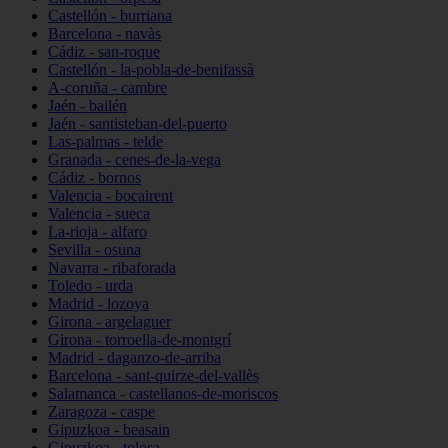
Castellón - burriana
Barcelona - navàs
Cádiz - san-roque
Castellón - la-pobla-de-benifassà
A-coruña - cambre
Jaén - bailén
Jaén - santisteban-del-puerto
Las-palmas - telde
Granada - cenes-de-la-vega
Cádiz - bornos
Valencia - bocairent
Valencia - sueca
La-rioja - alfaro
Sevilla - osuna
Navarra - ribaforada
Toledo - urda
Madrid - lozoya
Girona - argelaguer
Girona - torroella-de-montgrí
Madrid - daganzo-de-arriba
Barcelona - sant-quirze-del-vallès
Salamanca - castellanos-de-moriscos
Zaragoza - caspe
Gipuzkoa - beasain
Gipuzkoa - tolosa