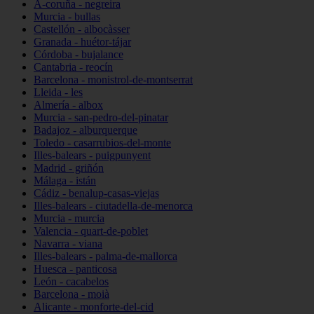
A-coruña - negreira
Murcia - bullas
Castellón - albocàsser
Granada - huétor-tájar
Córdoba - bujalance
Cantabria - reocín
Barcelona - monistrol-de-montserrat
Lleida - les
Almería - albox
Murcia - san-pedro-del-pinatar
Badajoz - alburquerque
Toledo - casarrubios-del-monte
Illes-balears - puigpunyent
Madrid - griñón
Málaga - istán
Cádiz - benalup-casas-viejas
Illes-balears - ciutadella-de-menorca
Murcia - murcia
Valencia - quart-de-poblet
Navarra - viana
Illes-balears - palma-de-mallorca
Huesca - panticosa
León - cacabelos
Barcelona - moià
Alicante - monforte-del-cid