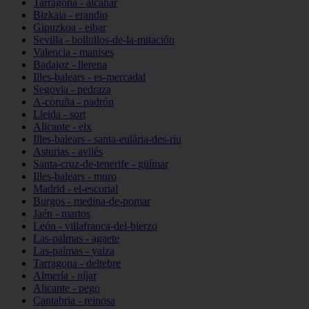
Tarragona - alcanar
Bizkaia - erandio
Gipuzkoa - eibar
Sevilla - bollullos-de-la-mitación
Valencia - manises
Badajoz - llerena
Illes-balears - es-mercadal
Segovia - pedraza
A-coruña - padrón
Lleida - sort
Alicante - elx
Illes-balears - santa-eulària-des-riu
Asturias - avilés
Santa-cruz-de-tenerife - güímar
Illes-balears - muro
Madrid - el-escorial
Burgos - medina-de-pomar
Jaén - martos
León - villafranca-del-bierzo
Las-palmas - agaete
Las-palmas - yaiza
Tarragona - deltebre
Almería - níjar
Alicante - pego
Cantabria - reinosa