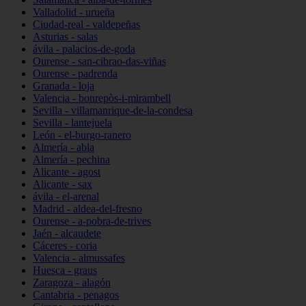
Valladolid - urueña
Ciudad-real - valdepeñas
Asturias - salas
ávila - palacios-de-goda
Ourense - san-cibrao-das-viñas
Ourense - padrenda
Granada - loja
Valencia - bonrepòs-i-mirambell
Sevilla - villamanrique-de-la-condesa
Sevilla - lantejuela
León - el-burgo-ranero
Almería - abla
Almería - pechina
Alicante - agost
Alicante - sax
ávila - el-arenal
Madrid - aldea-del-fresno
Ourense - a-pobra-de-trives
Jaén - alcaudete
Cáceres - coria
Valencia - almussafes
Huesca - graus
Zaragoza - alagón
Cantabria - penagos