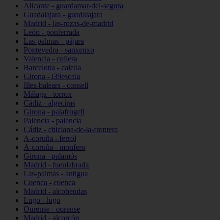
Alicante - guardamar-del-segura
Guadalajara - guadalajara
Madrid - las-rozas-de-madrid
León - ponferrada
Las-palmas - pájara
Pontevedra - sanxenxo
Valencia - cullera
Barcelona - calella
Girona - l39escala
Illes-balears - consell
Málaga - torrox
Cádiz - algeciras
Girona - palafrugell
Palencia - palencia
Cádiz - chiclana-de-la-frontera
A-coruña - ferrol
A-coruña - monfero
Girona - palamós
Madrid - fuenlabrada
Las-palmas - antigua
Cuenca - cuenca
Madrid - alcobendas
Lugo - lugo
Ourense - ourense
Madrid - alcorcón