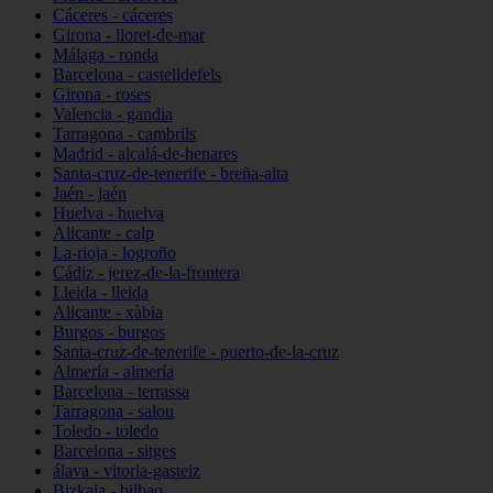
Cáceres - cáceres
Girona - lloret-de-mar
Málaga - ronda
Barcelona - castelldefels
Girona - roses
Valencia - gandia
Tarragona - cambrils
Madrid - alcalá-de-henares
Santa-cruz-de-tenerife - breña-alta
Jaén - jaén
Huelva - huelva
Alicante - calp
La-rioja - logroño
Cádiz - jerez-de-la-frontera
Lleida - lleida
Alicante - xàbia
Burgos - burgos
Santa-cruz-de-tenerife - puerto-de-la-cruz
Almería - almería
Barcelona - terrassa
Tarragona - salou
Toledo - toledo
Barcelona - sitges
álava - vitoria-gasteiz
Bizkaia - bilbao