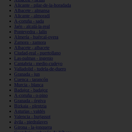
Alicante - pilar-de-la-horadada
Albacete - almansa
Alicante - almoradí
A-coruña - sada
Jaén - alcalá-la-real
Pontevedra - lalín
Almería - huércal-overa
Zamora - zamora
Albacete - albacete
Ciudad-real - puertollano
Las-palmas - ingenio
Cantabria - medio-cudeyo
Valladolid - tudela-de-duero
Granada - jun
Cuenca - tarancón
Murcia - blanca
Badajoz - badajoz
A-coruña - o-pino
Granada - órgiva
Bizkaia - plentzia
Asturias - valdés
Valencia - burjassot
ávila - piedralaves
Girona - la-jonquera