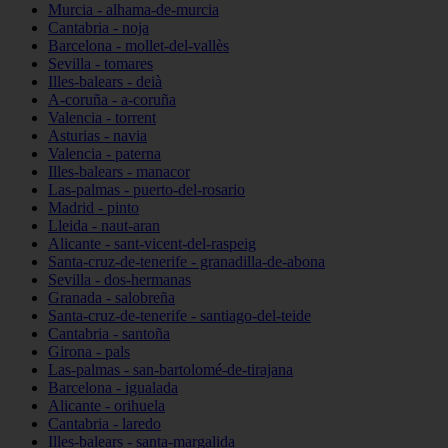
Murcia - alhama-de-murcia
Cantabria - noja
Barcelona - mollet-del-vallès
Sevilla - tomares
Illes-balears - deià
A-coruña - a-coruña
Valencia - torrent
Asturias - navia
Valencia - paterna
Illes-balears - manacor
Las-palmas - puerto-del-rosario
Madrid - pinto
Lleida - naut-aran
Alicante - sant-vicent-del-raspeig
Santa-cruz-de-tenerife - granadilla-de-abona
Sevilla - dos-hermanas
Granada - salobreña
Santa-cruz-de-tenerife - santiago-del-teide
Cantabria - santoña
Girona - pals
Las-palmas - san-bartolomé-de-tirajana
Barcelona - igualada
Alicante - orihuela
Cantabria - laredo
Illes-balears - santa-margalida