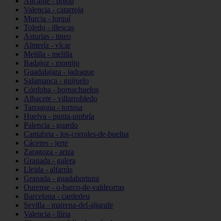
Alicante - polop
Valencia - catarroja
Murcia - lorquí
Toledo - illescas
Asturias - tineo
Almería - vícar
Melilla - melilla
Badajoz - montijo
Guadalajara - jadraque
Salamanca - guijuelo
Córdoba - hornachuelos
Albacete - villarrobledo
Tarragona - tortosa
Huelva - punta-umbría
Palencia - guardo
Cantabria - los-corrales-de-buelna
Cáceres - jerte
Zaragoza - ariza
Granada - galera
Lleida - alfarràs
Granada - guadahortuna
Ourense - o-barco-de-valdeorras
Barcelona - cardedeu
Sevilla - mairena-del-aljarafe
Valencia - llíria