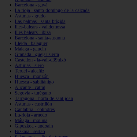
Barcelona - gavà
La-rioja - santo-domingo-de-la-calzada
Asturias - grado
Las-palmas - santa-brígida
Illes-balears - valldemossa
Illes-balears - ibiza
Barcelona - santa-susanna
Lleida - balaguer
Málaga - gaucín
Granada - güejar-sierra
Castellón - la-vall-d39uixó
Asturias - siero
Teruel - alcañiz
Huesca - monzón
Huesca - sabiñánigo
Alicante - catral
Segovia - turégano
Tarragona - horta-de-sant-joan
Asturias - castrillón
Cantabria - colindres
La-rioja - arnedo
Málaga - mollina
Gipuzkoa - andoain
Bizkaia - sestao
Salamanca - alba-de-tormes