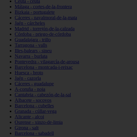
Ceuta - ceuta
Málaga - cortes-de-la-frontera
Bizkaia - portugalete
Cáceres - navalmoral-de-la-mata
Jaén - cárcheles
Madrid - torrejón-de-la-calzada
Córdoba - priego-de-córdoba
Guadalajara - trillo
Tarragona - valls
Illes-balears - sineu
Navarra - burlata
Pontevedra - vilagarcía-de-arousa
Barcelona - montcada-i-reixac
Huesca - broto
Jaén - cazorla
Cáceres - guadalupe
A-coruña - noia
Cantabria - cabezón-de-la-sal
Albacete - socovos
Barcelona - cubelles
Granada - cúllar-vega
Alicante - alcoi
Ourense - xinzo-de-limia
Girona - salt
Barcelona - sabadell