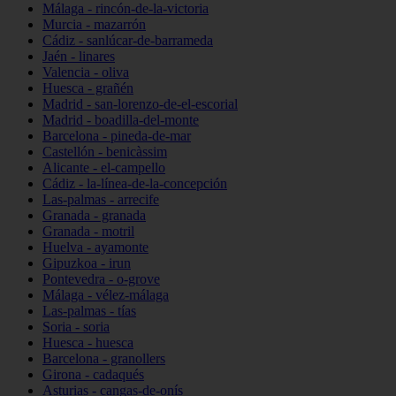
Málaga - rincón-de-la-victoria
Murcia - mazarrón
Cádiz - sanlúcar-de-barrameda
Jaén - linares
Valencia - oliva
Huesca - grañén
Madrid - san-lorenzo-de-el-escorial
Madrid - boadilla-del-monte
Barcelona - pineda-de-mar
Castellón - benicàssim
Alicante - el-campello
Cádiz - la-línea-de-la-concepción
Las-palmas - arrecife
Granada - granada
Granada - motril
Huelva - ayamonte
Gipuzkoa - irun
Pontevedra - o-grove
Málaga - vélez-málaga
Las-palmas - tías
Soria - soria
Huesca - huesca
Barcelona - granollers
Girona - cadaqués
Asturias - cangas-de-onís