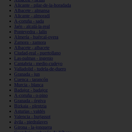
Alicante - pilar-de-la-horadada
Albacete - almansa
Alicante - almoradí
A-coruña - sada
Jaén - alcalá-la-real
Pontevedra - lalín
Almería - huércal-overa
Zamora - zamora
Albacete - albacete
Ciudad-real - puertollano
Las-palmas - ingenio
Cantabria - medio-cudeyo
Valladolid - tudela-de-duero
Granada - jun
Cuenca - tarancón
Murcia - blanca
Badajoz - badajoz
A-coruña - o-pino
Granada - órgiva
Bizkaia - plentzia
Asturias - valdés
Valencia - burjassot
ávila - piedralaves
Girona - la-jonquera