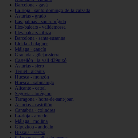
Barcelona - gavà
La-rioja - santo-domingo-de-la-calzada
Asturias - grado
Las-palmas - santa-brígida
Illes-balears - valldemossa
Illes-balears - ibiza
Barcelona - santa-susanna
Lleida - balaguer
Málaga - gaucín
Granada - güejar-sierra
Castellón - la-vall-d39uixó
Asturias - siero
Teruel - alcañiz
Huesca - monzón
Huesca - sabiñánigo
Alicante - catral
Segovia - turégano
Tarragona - horta-de-sant-joan
Asturias - castrillón
Cantabria - colindres
La-rioja - arnedo
Málaga - mollina
Gipuzkoa - andoain
Bizkaia - sestao
Salamanca - alba-de-tormes