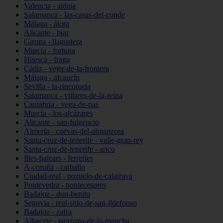
Valencia - aldaia
Salamanca - las-casas-del-conde
Málaga - álora
Alicante - biar
Girona - llagostera
Murcia - fortuna
Huesca - fraga
Cádiz - vejer-de-la-frontera
Málaga - alcaucín
Sevilla - la-rinconada
Salamanca - villares-de-la-reina
Cantabria - vega-de-pas
Murcia - los-alcázares
Alicante - san-fulgencio
Almería - cuevas-del-almanzora
Santa-cruz-de-tenerife - valle-gran-rey
Santa-cruz-de-tenerife - arico
Illes-balears - ferreries
A-coruña - carballo
Ciudad-real - pozuelo-de-calatrava
Pontevedra - pontecesures
Badajoz - don-benito
Segovia - real-sitio-de-san-ildefonso
Badajoz - zafra
Albacete - tarazona-de-la-mancha