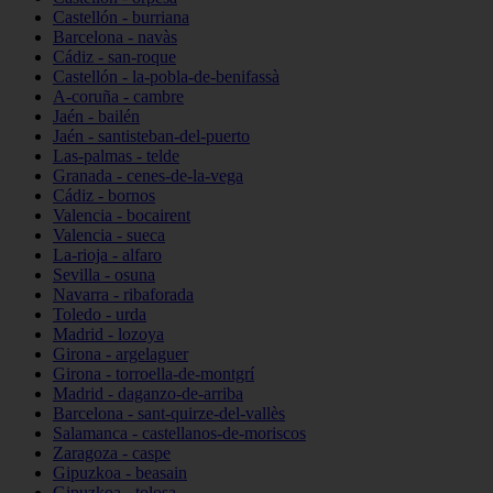
Castellón - burriana
Barcelona - navàs
Cádiz - san-roque
Castellón - la-pobla-de-benifassà
A-coruña - cambre
Jaén - bailén
Jaén - santisteban-del-puerto
Las-palmas - telde
Granada - cenes-de-la-vega
Cádiz - bornos
Valencia - bocairent
Valencia - sueca
La-rioja - alfaro
Sevilla - osuna
Navarra - ribaforada
Toledo - urda
Madrid - lozoya
Girona - argelaguer
Girona - torroella-de-montgrí
Madrid - daganzo-de-arriba
Barcelona - sant-quirze-del-vallès
Salamanca - castellanos-de-moriscos
Zaragoza - caspe
Gipuzkoa - beasain
Gipuzkoa - tolosa