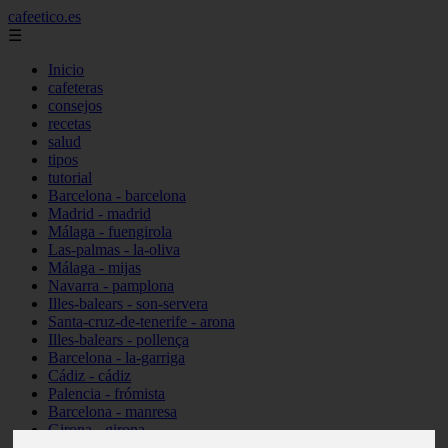
cafeetico.es
☰
Inicio
cafeteras
consejos
recetas
salud
tipos
tutorial
Barcelona - barcelona
Madrid - madrid
Málaga - fuengirola
Las-palmas - la-oliva
Málaga - mijas
Navarra - pamplona
Illes-balears - son-servera
Santa-cruz-de-tenerife - arona
Illes-balears - pollença
Barcelona - la-garriga
Cádiz - cádiz
Palencia - frómista
Barcelona - manresa
Girona - girona
Castellón - vinaròs