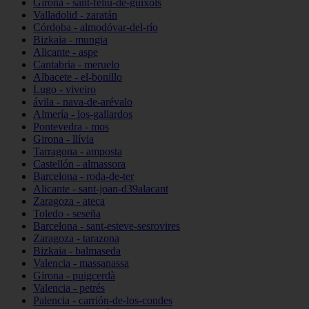
Girona - sant-feliu-de-guíxols
Valladolid - zaratán
Córdoba - almodóvar-del-río
Bizkaia - mungia
Alicante - aspe
Cantabria - meruelo
Albacete - el-bonillo
Lugo - viveiro
ávila - nava-de-arévalo
Almería - los-gallardos
Pontevedra - mos
Girona - llívia
Tarragona - amposta
Castellón - almassora
Barcelona - roda-de-ter
Alicante - sant-joan-d39alacant
Zaragoza - ateca
Toledo - seseña
Barcelona - sant-esteve-sesrovires
Zaragoza - tarazona
Bizkaia - balmaseda
Valencia - massanassa
Girona - puigcerdà
Valencia - petrés
Palencia - carrión-de-los-condes