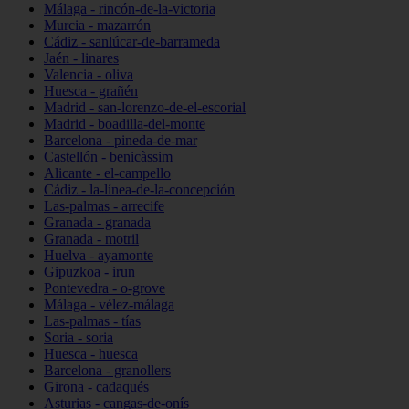
Málaga - rincón-de-la-victoria
Murcia - mazarrón
Cádiz - sanlúcar-de-barrameda
Jaén - linares
Valencia - oliva
Huesca - grañén
Madrid - san-lorenzo-de-el-escorial
Madrid - boadilla-del-monte
Barcelona - pineda-de-mar
Castellón - benicàssim
Alicante - el-campello
Cádiz - la-línea-de-la-concepción
Las-palmas - arrecife
Granada - granada
Granada - motril
Huelva - ayamonte
Gipuzkoa - irun
Pontevedra - o-grove
Málaga - vélez-málaga
Las-palmas - tías
Soria - soria
Huesca - huesca
Barcelona - granollers
Girona - cadaqués
Asturias - cangas-de-onís