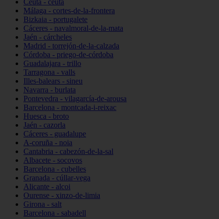
Ceuta - ceuta
Málaga - cortes-de-la-frontera
Bizkaia - portugalete
Cáceres - navalmoral-de-la-mata
Jaén - cárcheles
Madrid - torrejón-de-la-calzada
Córdoba - priego-de-córdoba
Guadalajara - trillo
Tarragona - valls
Illes-balears - sineu
Navarra - burlata
Pontevedra - vilagarcía-de-arousa
Barcelona - montcada-i-reixac
Huesca - broto
Jaén - cazorla
Cáceres - guadalupe
A-coruña - noia
Cantabria - cabezón-de-la-sal
Albacete - socovos
Barcelona - cubelles
Granada - cúllar-vega
Alicante - alcoi
Ourense - xinzo-de-limia
Girona - salt
Barcelona - sabadell