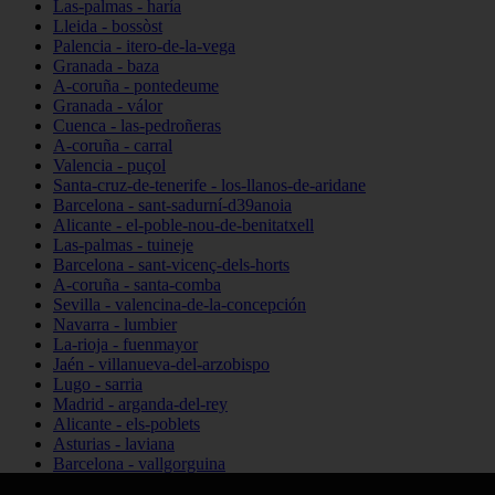
Las-palmas - haría
Lleida - bossòst
Palencia - itero-de-la-vega
Granada - baza
A-coruña - pontedeume
Granada - válor
Cuenca - las-pedroñeras
A-coruña - carral
Valencia - puçol
Santa-cruz-de-tenerife - los-llanos-de-aridane
Barcelona - sant-sadurní-d39anoia
Alicante - el-poble-nou-de-benitatxell
Las-palmas - tuineje
Barcelona - sant-vicenç-dels-horts
A-coruña - santa-comba
Sevilla - valencina-de-la-concepción
Navarra - lumbier
La-rioja - fuenmayor
Jaén - villanueva-del-arzobispo
Lugo - sarria
Madrid - arganda-del-rey
Alicante - els-poblets
Asturias - laviana
Barcelona - vallgorguina
Cantabria - santillana-del-mar