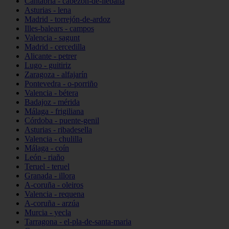
Cantabria - cabezón-de-liébana
Asturias - lena
Madrid - torrejón-de-ardoz
Illes-balears - campos
Valencia - sagunt
Madrid - cercedilla
Alicante - petrer
Lugo - guitiriz
Zaragoza - alfajarín
Pontevedra - o-porriño
Valencia - bétera
Badajoz - mérida
Málaga - frigiliana
Córdoba - puente-genil
Asturias - ribadesella
Valencia - chulilla
Málaga - coín
León - riaño
Teruel - teruel
Granada - illora
A-coruña - oleiros
Valencia - requena
A-coruña - arzúa
Murcia - yecla
Tarragona - el-pla-de-santa-maria