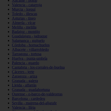
Alicante - polop
Valencia - catarroja
Murcia - lorquí
Toledo - illescas
Asturias - tineo
Almería - vícar
Melilla - melilla
Badajoz - montijo
Guadalajara - jadraque
Salamanca - guijuelo
Córdoba - hornachuelos
Albacete - villarrobledo
Tarragona - tortosa
Huelva - punta-umbría
Palencia - guardo
Cantabria - los-corrales-de-buelna
Cáceres - jerte
Zaragoza - ariza
Granada - galera
Lleida - alfarràs
Granada - guadahortuna
Ourense - o-barco-de-valdeorras
Barcelona - cardedeu
Sevilla - mairena-del-aljarafe
Valencia - llíria