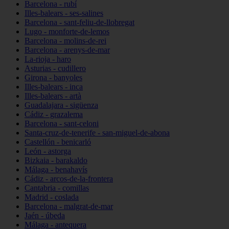
Barcelona - rubí
Illes-balears - ses-salines
Barcelona - sant-feliu-de-llobregat
Lugo - monforte-de-lemos
Barcelona - molins-de-rei
Barcelona - arenys-de-mar
La-rioja - haro
Asturias - cudillero
Girona - banyoles
Illes-balears - inca
Illes-balears - artà
Guadalajara - sigüenza
Cádiz - grazalema
Barcelona - sant-celoni
Santa-cruz-de-tenerife - san-miguel-de-abona
Castellón - benicarló
León - astorga
Bizkaia - barakaldo
Málaga - benahavís
Cádiz - arcos-de-la-frontera
Cantabria - comillas
Madrid - coslada
Barcelona - malgrat-de-mar
Jaén - úbeda
Málaga - antequera