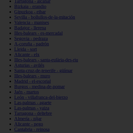
Tarragona - alcanar
Bizkaia - erandio
Gipuzkoa - eibar
Sevilla - bollullos-de-la-mitación
Valencia - manises
Badajoz - llerena
Illes-balears - es-mercadal
Segovia - pedraza
A-coruña - padrón
Lleida - sort
Alicante - elx
Illes-balears - santa-eulària-des-riu
Asturias - avilés
Santa-cruz-de-tenerife - güímar
Illes-balears - muro
Madrid - el-escorial
Burgos - medina-de-pomar
Jaén - martos
León - villafranca-del-bierzo
Las-palmas - agaete
Las-palmas - yaiza
Tarragona - deltebre
Almería - níjar
Alicante - pego
Cantabria - reinosa