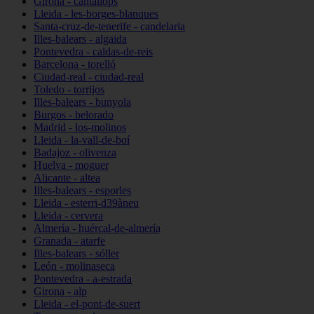
Girona - cantallops
Lleida - les-borges-blanques
Santa-cruz-de-tenerife - candelaria
Illes-balears - algaida
Pontevedra - caldas-de-reis
Barcelona - torelló
Ciudad-real - ciudad-real
Toledo - torrijos
Illes-balears - bunyola
Burgos - belorado
Madrid - los-molinos
Lleida - la-vall-de-boí
Badajoz - olivenza
Huelva - moguer
Alicante - altea
Illes-balears - esporles
Lleida - esterri-d39àneu
Lleida - cervera
Almería - huércal-de-almería
Granada - atarfe
Illes-balears - sóller
León - molinaseca
Pontevedra - a-estrada
Girona - alp
Lleida - el-pont-de-suert