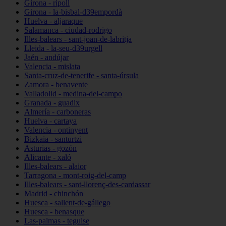
Girona - ripoll
Girona - la-bisbal-d39empordà
Huelva - aljaraque
Salamanca - ciudad-rodrigo
Illes-balears - sant-joan-de-labritja
Lleida - la-seu-d39urgell
Jaén - andújar
Valencia - mislata
Santa-cruz-de-tenerife - santa-úrsula
Zamora - benavente
Valladolid - medina-del-campo
Granada - guadix
Almería - carboneras
Huelva - cartaya
Valencia - ontinyent
Bizkaia - santurtzi
Asturias - gozón
Alicante - xaló
Illes-balears - alaior
Tarragona - mont-roig-del-camp
Illes-balears - sant-llorenç-des-cardassar
Madrid - chinchón
Huesca - sallent-de-gállego
Huesca - benasque
Las-palmas - teguise