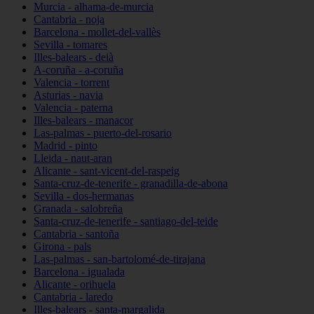
Murcia - alhama-de-murcia
Cantabria - noja
Barcelona - mollet-del-vallès
Sevilla - tomares
Illes-balears - deià
A-coruña - a-coruña
Valencia - torrent
Asturias - navia
Valencia - paterna
Illes-balears - manacor
Las-palmas - puerto-del-rosario
Madrid - pinto
Lleida - naut-aran
Alicante - sant-vicent-del-raspeig
Santa-cruz-de-tenerife - granadilla-de-abona
Sevilla - dos-hermanas
Granada - salobreña
Santa-cruz-de-tenerife - santiago-del-teide
Cantabria - santoña
Girona - pals
Las-palmas - san-bartolomé-de-tirajana
Barcelona - igualada
Alicante - orihuela
Cantabria - laredo
Illes-balears - santa-margalida