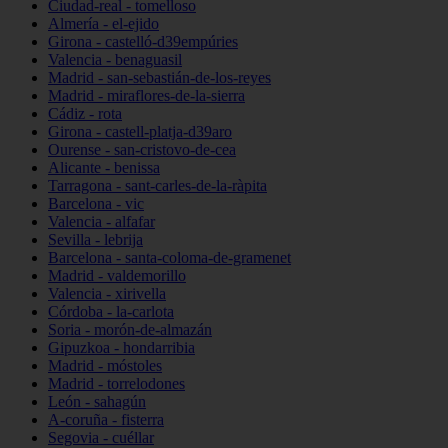
Ciudad-real - tomelloso
Almería - el-ejido
Girona - castelló-d39empúries
Valencia - benaguasil
Madrid - san-sebastián-de-los-reyes
Madrid - miraflores-de-la-sierra
Cádiz - rota
Girona - castell-platja-d39aro
Ourense - san-cristovo-de-cea
Alicante - benissa
Tarragona - sant-carles-de-la-ràpita
Barcelona - vic
Valencia - alfafar
Sevilla - lebrija
Barcelona - santa-coloma-de-gramenet
Madrid - valdemorillo
Valencia - xirivella
Córdoba - la-carlota
Soria - morón-de-almazán
Gipuzkoa - hondarribia
Madrid - móstoles
Madrid - torrelodones
León - sahagún
A-coruña - fisterra
Segovia - cuéllar