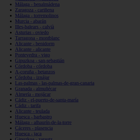
Málaga - benalmádena
Zaragoza - cariñena
Málaga - torremolinos
Murcia - abarán
Illes-balears - calvià
Asturias - oviedo
Tarragona - montblanc
Alicante - benidorm
Alicante - alicante
Pontevedra - vigo
Gipuzkoa - san-sebastián
Córdoba - córdoba
A-coruña - betanzos
Córdoba - iznájar
Las-palmas - las-palmas-de-gran-canaria
Granada - almuñécar
Almería - mojácar
Cádiz - el-puerto-de-santa-maría
Cádiz - tarifa
Alicante - teulada
Huesca - barbastro
Málaga - alhaurín-de-la-torre
Cáceres - plasencia
Huesca - jaca
Gipuzkoa - zarautz