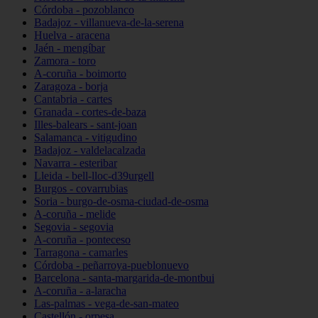
Córdoba - pozoblanco
Badajoz - villanueva-de-la-serena
Huelva - aracena
Jaén - mengíbar
Zamora - toro
A-coruña - boimorto
Zaragoza - borja
Cantabria - cartes
Granada - cortes-de-baza
Illes-balears - sant-joan
Salamanca - vitigudino
Badajoz - valdelacalzada
Navarra - esteribar
Lleida - bell-lloc-d39urgell
Burgos - covarrubias
Soria - burgo-de-osma-ciudad-de-osma
A-coruña - melide
Segovia - segovia
A-coruña - ponteceso
Tarragona - camarles
Córdoba - peñarroya-pueblonuevo
Barcelona - santa-margarida-de-montbui
A-coruña - a-laracha
Las-palmas - vega-de-san-mateo
Castellón - orpesa