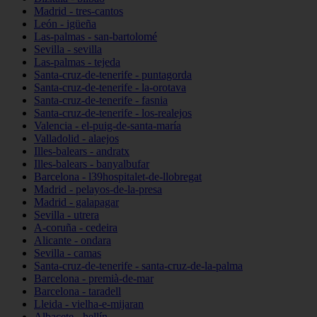
Madrid - tres-cantos
León - igüeña
Las-palmas - san-bartolomé
Sevilla - sevilla
Las-palmas - tejeda
Santa-cruz-de-tenerife - puntagorda
Santa-cruz-de-tenerife - la-orotava
Santa-cruz-de-tenerife - fasnia
Santa-cruz-de-tenerife - los-realejos
Valencia - el-puig-de-santa-maría
Valladolid - alaejos
Illes-balears - andratx
Illes-balears - banyalbufar
Barcelona - l39hospitalet-de-llobregat
Madrid - pelayos-de-la-presa
Madrid - galapagar
Sevilla - utrera
A-coruña - cedeira
Alicante - ondara
Sevilla - camas
Santa-cruz-de-tenerife - santa-cruz-de-la-palma
Barcelona - premià-de-mar
Barcelona - taradell
Lleida - vielha-e-mijaran
Albacete - hellín