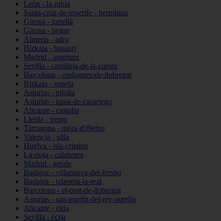
León - la-robla
Santa-cruz-de-tenerife - hermigua
Girona - tortellà
Girona - begur
Almería - adra
Bizkaia - basauri
Madrid - aranjuez
Sevilla - castilleja-de-la-cuesta
Barcelona - esplugues-de-llobregat
Bizkaia - sopela
Asturias - piloña
Asturias - tapia-de-casariego
Alicante - castalla
Lleida - tremp
Tarragona - móra-d39ebre
Valencia - silla
Huelva - isla-cristina
La-rioja - calahorra
Madrid - getafe
Badajoz - villanueva-del-fresno
Badajoz - talavera-la-real
Barcelona - el-prat-de-llobregat
Asturias - san-martín-del-rey-aurelio
Alicante - elda
Sevilla - écija