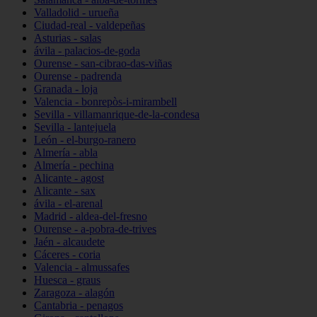
Valladolid - urueña
Ciudad-real - valdepeñas
Asturias - salas
ávila - palacios-de-goda
Ourense - san-cibrao-das-viñas
Ourense - padrenda
Granada - loja
Valencia - bonrepòs-i-mirambell
Sevilla - villamanrique-de-la-condesa
Sevilla - lantejuela
León - el-burgo-ranero
Almería - abla
Almería - pechina
Alicante - agost
Alicante - sax
ávila - el-arenal
Madrid - aldea-del-fresno
Ourense - a-pobra-de-trives
Jaén - alcaudete
Cáceres - coria
Valencia - almussafes
Huesca - graus
Zaragoza - alagón
Cantabria - penagos