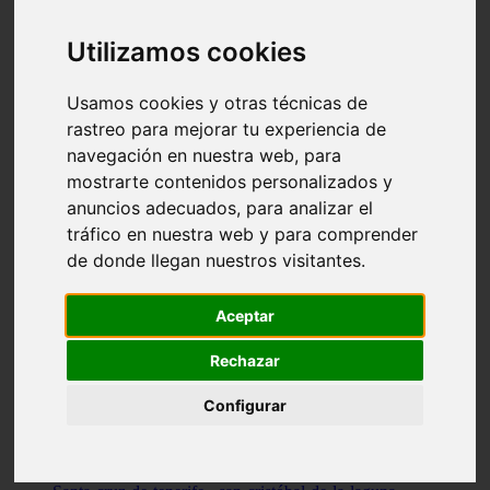
Illes-balears - capdepera
Valencia - valencia
Utilizamos cookies
Málaga - nerja
Girona - blanes
A-coruña - santiago-de-compostela
Usamos cookies y otras técnicas de
Málaga - marbella
rastreo para mejorar tu experiencia de
Tarragona - tarragona
navegación en nuestra web, para
Asturias - gijón
Girona - figueres
mostrarte contenidos personalizados y
Alicante - santa-pola
anuncios adecuados, para analizar el
Madrid - leganés
tráfico en nuestra web y para comprender
Almería - roquetas-de-mar
Girona - tossa-de-mar
de donde llegan nuestros visitantes.
Barcelona - sant-cugat-del-vallès
Alicante - l39alfàs-del-pi
Barcelona - vilanova-i-la-geltrú
Aceptar
Illes-balears - alcúdia
Castellón - peñíscola
Rechazar
Barcelona - mataró
ávila - ávila
Configurar
Illes-balears - sant-antoni-de-portmany
Illes-balears - sant-josep-de-sa-talaia
Tarragona - reus
Barcelona - badalona