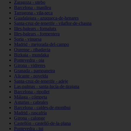
Zaragoza - utebo
Barcelona - manlleu
Tarragona - vila-seca
Guadalajara - azuqueca-de-henares
Santa-cruz-de-tenerife - vilaflor-de-chasna
Illes-balears - fornalutx
Illes-balears - formentera
Soria - vinuesa
Madrid - mejorada-del-campo
Ourense - ribadavia
Bizkaia - mundaka
Pontevedra - oia
Girona - vidreres
Granada - pampaneira
Alicante - novelda
Santa-cruz-de-tenerife - adeje
Las-palmas - santa-lucía-de-tirajana
Barcelona - ripollet
Málaga - cómpeta
Asturias - cabrales
Barcelona - caldes-de-montbui
Madrid - rascafría
Girona - calonge
Castellón - castelló-de-la-plana
Pontevedra - tui