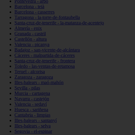
Pontevedra - arbo
Barcelona - teià
Barcelona - casserres
Tarragona - la-torre-de-fontaubella
Santa-cruz-de-tenerife - la-matanza-de-acentejo
Almería - enix
Granada - castril
Castellón - altura
Valencia - picanya
Badajoz - san-vicente-de-alcántara
Cáceres - malpartida-de-cáceres
Santa-cruz-de-tenerife - frontera
Toledo - las-ventas-de-retamosa
Teruel - alcorisa
Zaragoza - zaragoza
Illes-balears - maó-mahón
Sevilla - pilas
Murcia - cartagena
Navarra - castejón
Valencia - sedaví
Huesca - sariñena
Cantabria - limpias
Illes-balears - santanyí
Illes-balears - selva
Segovia - el-espinar