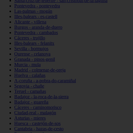
Santa-cruz-de-tenerife - san-cristóbal-de-la-laguna
Pontevedra - pontevedra
Las-palmas - mogán
Illes-balears - es-castell
Alicante - villena
Burgos - aranda-de-duero
Pontevedra - cambados
Cáceres - trujillo
Illes-balears - felanitx
Sevilla - bormujos
Ourense - celanova
Granada - pinos-genil
Murcia - mula
Madrid - colmenar-de-oreja
Huelva - calañas
A-coruña - a-pobra-do-caramiñal
Segovia - chañe
Teruel - camañas
Badajoz - la-roca-de-la-sierra
Badajoz - guareña
Cáceres - caminomorisco
Ciudad-real - malagón
Asturias - mieres
Huesca - castejón-de-sos
Cantabria - hazas-de-cesto