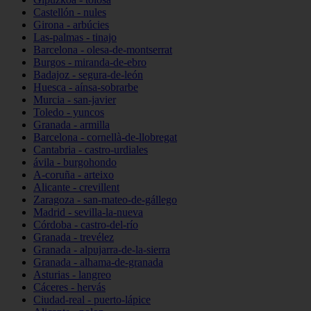
Castellón - nules
Girona - arbúcies
Las-palmas - tinajo
Barcelona - olesa-de-montserrat
Burgos - miranda-de-ebro
Badajoz - segura-de-león
Huesca - aínsa-sobrarbe
Murcia - san-javier
Toledo - yuncos
Granada - armilla
Barcelona - cornellà-de-llobregat
Cantabria - castro-urdiales
ávila - burgohondo
A-coruña - arteixo
Alicante - crevillent
Zaragoza - san-mateo-de-gállego
Madrid - sevilla-la-nueva
Córdoba - castro-del-río
Granada - trevélez
Granada - alpujarra-de-la-sierra
Granada - alhama-de-granada
Asturias - langreo
Cáceres - hervás
Ciudad-real - puerto-lápice