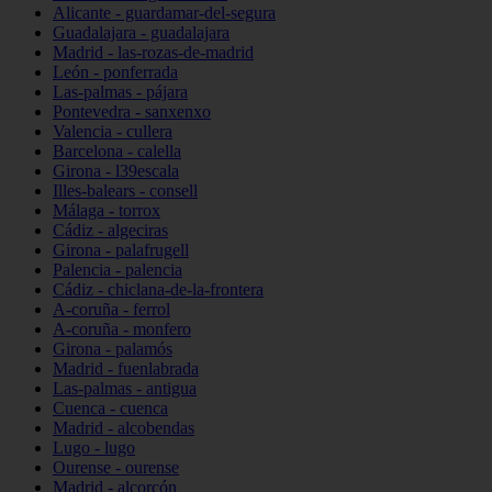
Alicante - guardamar-del-segura
Guadalajara - guadalajara
Madrid - las-rozas-de-madrid
León - ponferrada
Las-palmas - pájara
Pontevedra - sanxenxo
Valencia - cullera
Barcelona - calella
Girona - l39escala
Illes-balears - consell
Málaga - torrox
Cádiz - algeciras
Girona - palafrugell
Palencia - palencia
Cádiz - chiclana-de-la-frontera
A-coruña - ferrol
A-coruña - monfero
Girona - palamós
Madrid - fuenlabrada
Las-palmas - antigua
Cuenca - cuenca
Madrid - alcobendas
Lugo - lugo
Ourense - ourense
Madrid - alcorcón