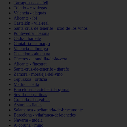
Tarragona - calafell
Toledo - cazalegas
Valencia - alaquàs
Alicante - ibi
Castellón - vila-real
Santa-cruz-de-tenerife - icod-de-los-vinos
Pontevedra - baiona
Cádiz - barbate
Cantabria - camargo
Valencia - alboraya
Castellón - almenara
Cáceres - jarandilla-de-la-vera
Alicante - finestrat
Santa-cruz-de-tenerife - tijarafe
Zamora - moraleja-del-vino
Gipuzkoa - ordizia
Madrid - parla
Barcelona - castellet-i-la-gornal
Sevilla - espartinas
Granada - las-gabias
Asturias - llanes
Salamanca - peñaranda-de-bracamonte
Barcelona - vilafranca-del-penedès
Navarra - tudela
A-coruña - miño