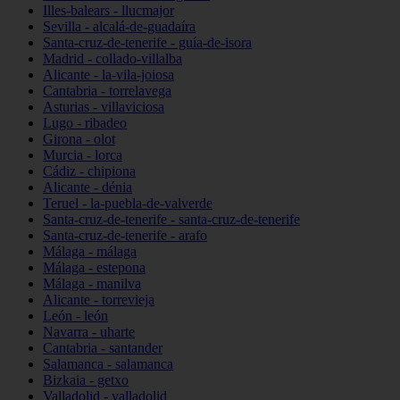
Illes-balears - llucmajor
Sevilla - alcalá-de-guadaíra
Santa-cruz-de-tenerife - guía-de-isora
Madrid - collado-villalba
Alicante - la-vila-joiosa
Cantabria - torrelavega
Asturias - villaviciosa
Lugo - ribadeo
Girona - olot
Murcia - lorca
Cádiz - chipiona
Alicante - dénia
Teruel - la-puebla-de-valverde
Santa-cruz-de-tenerife - santa-cruz-de-tenerife
Santa-cruz-de-tenerife - arafo
Málaga - málaga
Málaga - estepona
Málaga - manilva
Alicante - torrevieja
León - león
Navarra - uharte
Cantabria - santander
Salamanca - salamanca
Bizkaia - getxo
Valladolid - valladolid