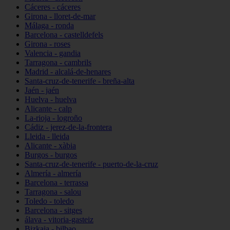
Cáceres - cáceres
Girona - lloret-de-mar
Málaga - ronda
Barcelona - castelldefels
Girona - roses
Valencia - gandia
Tarragona - cambrils
Madrid - alcalá-de-henares
Santa-cruz-de-tenerife - breña-alta
Jaén - jaén
Huelva - huelva
Alicante - calp
La-rioja - logroño
Cádiz - jerez-de-la-frontera
Lleida - lleida
Alicante - xàbia
Burgos - burgos
Santa-cruz-de-tenerife - puerto-de-la-cruz
Almería - almería
Barcelona - terrassa
Tarragona - salou
Toledo - toledo
Barcelona - sitges
álava - vitoria-gasteiz
Bizkaia - bilbao