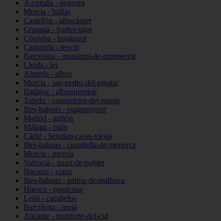
A-coruña - negreira
Murcia - bullas
Castellón - albocàsser
Granada - huétor-tájar
Córdoba - bujalance
Cantabria - reocín
Barcelona - monistrol-de-montserrat
Lleida - les
Almería - albox
Murcia - san-pedro-del-pinatar
Badajoz - alburquerque
Toledo - casarrubios-del-monte
Illes-balears - puigpunyent
Madrid - griñón
Málaga - istán
Cádiz - benalup-casas-viejas
Illes-balears - ciutadella-de-menorca
Murcia - murcia
Valencia - quart-de-poblet
Navarra - viana
Illes-balears - palma-de-mallorca
Huesca - panticosa
León - cacabelos
Barcelona - moià
Alicante - monforte-del-cid