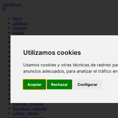
cafeetico.es
☰
Inicio
cafeteras
consejos
recetas
salud
tipos
tutorial
Utilizamos cookies
Barcelona - barcelona
Madrid - madrid
Málaga - fuengirola
Usamos cookies y otras técnicas de rastreo pa
Las-palmas - la-oliva
Málaga - mijas
anuncios adecuados, para analizar el tráfico e
Navarra - pamplona
Illes-balears - son-servera
Aceptar
Rechazar
Configurar
Santa-cruz-de-tenerife - arona
Illes-balears - pollença
Barcelona - la-garriga
Cádiz - cádiz
Palencia - frómista
Barcelona - manresa
Girona - girona
Castellón - vinaròs