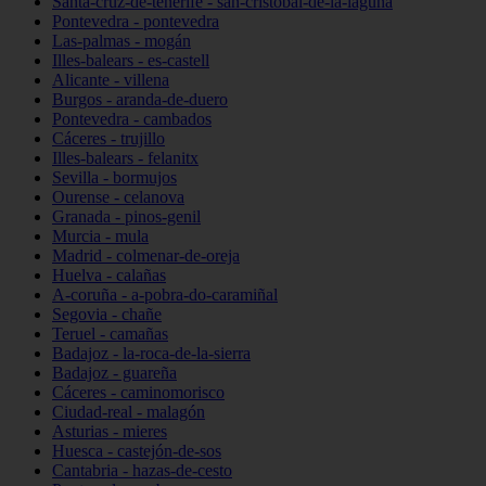
Santa-cruz-de-tenerife - san-cristóbal-de-la-laguna
Pontevedra - pontevedra
Las-palmas - mogán
Illes-balears - es-castell
Alicante - villena
Burgos - aranda-de-duero
Pontevedra - cambados
Cáceres - trujillo
Illes-balears - felanitx
Sevilla - bormujos
Ourense - celanova
Granada - pinos-genil
Murcia - mula
Madrid - colmenar-de-oreja
Huelva - calañas
A-coruña - a-pobra-do-caramiñal
Segovia - chañe
Teruel - camañas
Badajoz - la-roca-de-la-sierra
Badajoz - guareña
Cáceres - caminomorisco
Ciudad-real - malagón
Asturias - mieres
Huesca - castejón-de-sos
Cantabria - hazas-de-cesto