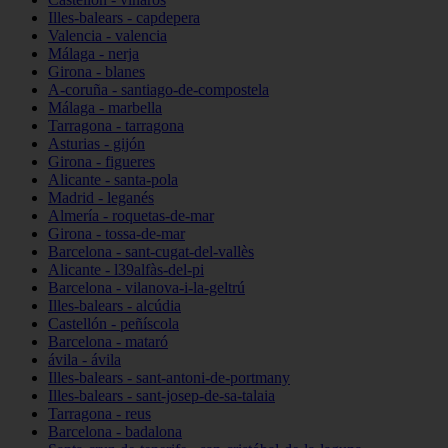
Illes-balears - capdepera
Valencia - valencia
Málaga - nerja
Girona - blanes
A-coruña - santiago-de-compostela
Málaga - marbella
Tarragona - tarragona
Asturias - gijón
Girona - figueres
Alicante - santa-pola
Madrid - leganés
Almería - roquetas-de-mar
Girona - tossa-de-mar
Barcelona - sant-cugat-del-vallès
Alicante - l39alfàs-del-pi
Barcelona - vilanova-i-la-geltrú
Illes-balears - alcúdia
Castellón - peñíscola
Barcelona - mataró
ávila - ávila
Illes-balears - sant-antoni-de-portmany
Illes-balears - sant-josep-de-sa-talaia
Tarragona - reus
Barcelona - badalona