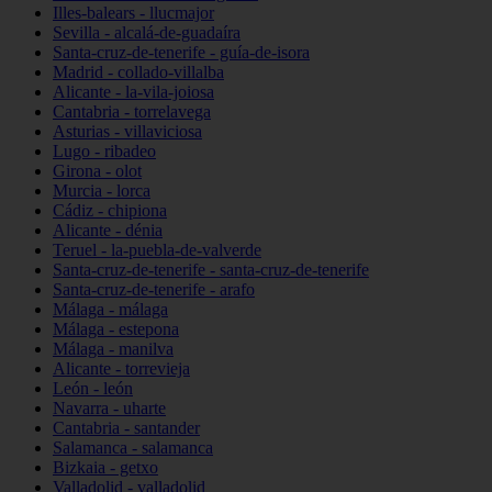
Illes-balears - llucmajor
Sevilla - alcalá-de-guadaíra
Santa-cruz-de-tenerife - guía-de-isora
Madrid - collado-villalba
Alicante - la-vila-joiosa
Cantabria - torrelavega
Asturias - villaviciosa
Lugo - ribadeo
Girona - olot
Murcia - lorca
Cádiz - chipiona
Alicante - dénia
Teruel - la-puebla-de-valverde
Santa-cruz-de-tenerife - santa-cruz-de-tenerife
Santa-cruz-de-tenerife - arafo
Málaga - málaga
Málaga - estepona
Málaga - manilva
Alicante - torrevieja
León - león
Navarra - uharte
Cantabria - santander
Salamanca - salamanca
Bizkaia - getxo
Valladolid - valladolid