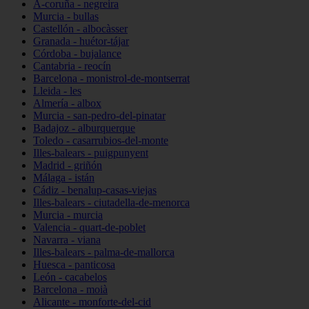
A-coruña - negreira
Murcia - bullas
Castellón - albocàsser
Granada - huétor-tájar
Córdoba - bujalance
Cantabria - reocín
Barcelona - monistrol-de-montserrat
Lleida - les
Almería - albox
Murcia - san-pedro-del-pinatar
Badajoz - alburquerque
Toledo - casarrubios-del-monte
Illes-balears - puigpunyent
Madrid - griñón
Málaga - istán
Cádiz - benalup-casas-viejas
Illes-balears - ciutadella-de-menorca
Murcia - murcia
Valencia - quart-de-poblet
Navarra - viana
Illes-balears - palma-de-mallorca
Huesca - panticosa
León - cacabelos
Barcelona - moià
Alicante - monforte-del-cid