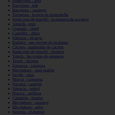
Pontevedra - arbo
Barcelona - teià
Barcelona - casserres
Tarragona - la-torre-de-fontaubella
Santa-cruz-de-tenerife - la-matanza-de-acentejo
Almería - enix
Granada - castril
Castellón - altura
Valencia - picanya
Badajoz - san-vicente-de-alcántara
Cáceres - malpartida-de-cáceres
Santa-cruz-de-tenerife - frontera
Toledo - las-ventas-de-retamosa
Teruel - alcorisa
Zaragoza - zaragoza
Illes-balears - maó-mahón
Sevilla - pilas
Murcia - cartagena
Navarra - castejón
Valencia - sedaví
Huesca - sariñena
Cantabria - limpias
Illes-balears - santanyí
Illes-balears - selva
Segovia - el-espinar