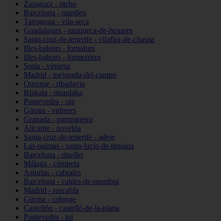
Zaragoza - utebo
Barcelona - manlleu
Tarragona - vila-seca
Guadalajara - azuqueca-de-henares
Santa-cruz-de-tenerife - vilaflor-de-chasna
Illes-balears - fornalutx
Illes-balears - formentera
Soria - vinuesa
Madrid - mejorada-del-campo
Ourense - ribadavia
Bizkaia - mundaka
Pontevedra - oia
Girona - vidreres
Granada - pampaneira
Alicante - novelda
Santa-cruz-de-tenerife - adeje
Las-palmas - santa-lucía-de-tirajana
Barcelona - ripollet
Málaga - cómpeta
Asturias - cabrales
Barcelona - caldes-de-montbui
Madrid - rascafría
Girona - calonge
Castellón - castelló-de-la-plana
Pontevedra - tui