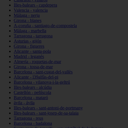
Illes-balears - capdepera
Valencia - valencia
Málaga - nerja
Girona - blanes
A-coruña - santiago-de-compostela
Málaga - marbella
Tarragona - tarragona
Asturias - gijón
Girona - figueres
Alicante - santa-pola
Madrid - leganés
Almería - roquetas-de-mar
Girona - tossa-de-mar
Barcelona - sant-cugat-del-vallès
Alicante - l39alfàs-del-pi
Barcelona - vilanova-i-la-geltrú
Illes-balears - alcúdia
Castellón - peñíscola
Barcelona - mataró
ávila - ávila
Illes-balears - sant-antoni-de-portmany
Illes-balears - sant-josep-de-sa-talaia
Tarragona - reus
Barcelona - badalona