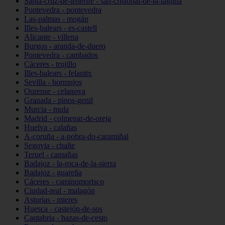
Santa-cruz-de-tenerife - san-cristóbal-de-la-laguna
Pontevedra - pontevedra
Las-palmas - mogán
Illes-balears - es-castell
Alicante - villena
Burgos - aranda-de-duero
Pontevedra - cambados
Cáceres - trujillo
Illes-balears - felanitx
Sevilla - bormujos
Ourense - celanova
Granada - pinos-genil
Murcia - mula
Madrid - colmenar-de-oreja
Huelva - calañas
A-coruña - a-pobra-do-caramiñal
Segovia - chañe
Teruel - camañas
Badajoz - la-roca-de-la-sierra
Badajoz - guareña
Cáceres - caminomorisco
Ciudad-real - malagón
Asturias - mieres
Huesca - castejón-de-sos
Cantabria - hazas-de-cesto