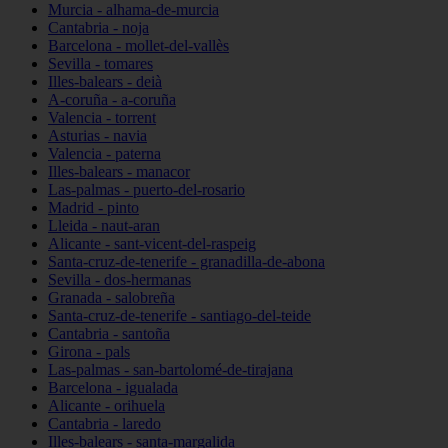
Murcia - alhama-de-murcia
Cantabria - noja
Barcelona - mollet-del-vallès
Sevilla - tomares
Illes-balears - deià
A-coruña - a-coruña
Valencia - torrent
Asturias - navia
Valencia - paterna
Illes-balears - manacor
Las-palmas - puerto-del-rosario
Madrid - pinto
Lleida - naut-aran
Alicante - sant-vicent-del-raspeig
Santa-cruz-de-tenerife - granadilla-de-abona
Sevilla - dos-hermanas
Granada - salobreña
Santa-cruz-de-tenerife - santiago-del-teide
Cantabria - santoña
Girona - pals
Las-palmas - san-bartolomé-de-tirajana
Barcelona - igualada
Alicante - orihuela
Cantabria - laredo
Illes-balears - santa-margalida