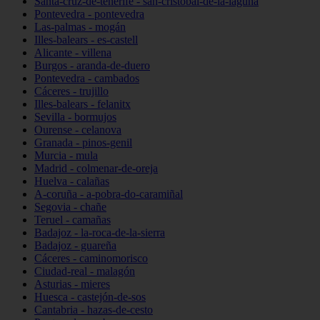
Santa-cruz-de-tenerife - san-cristóbal-de-la-laguna
Pontevedra - pontevedra
Las-palmas - mogán
Illes-balears - es-castell
Alicante - villena
Burgos - aranda-de-duero
Pontevedra - cambados
Cáceres - trujillo
Illes-balears - felanitx
Sevilla - bormujos
Ourense - celanova
Granada - pinos-genil
Murcia - mula
Madrid - colmenar-de-oreja
Huelva - calañas
A-coruña - a-pobra-do-caramiñal
Segovia - chañe
Teruel - camañas
Badajoz - la-roca-de-la-sierra
Badajoz - guareña
Cáceres - caminomorisco
Ciudad-real - malagón
Asturias - mieres
Huesca - castejón-de-sos
Cantabria - hazas-de-cesto