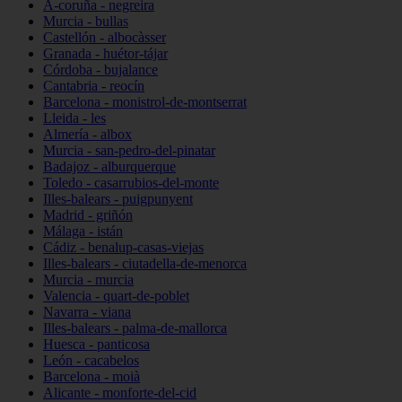
A-coruña - negreira
Murcia - bullas
Castellón - albocàsser
Granada - huétor-tájar
Córdoba - bujalance
Cantabria - reocín
Barcelona - monistrol-de-montserrat
Lleida - les
Almería - albox
Murcia - san-pedro-del-pinatar
Badajoz - alburquerque
Toledo - casarrubios-del-monte
Illes-balears - puigpunyent
Madrid - griñón
Málaga - istán
Cádiz - benalup-casas-viejas
Illes-balears - ciutadella-de-menorca
Murcia - murcia
Valencia - quart-de-poblet
Navarra - viana
Illes-balears - palma-de-mallorca
Huesca - panticosa
León - cacabelos
Barcelona - moià
Alicante - monforte-del-cid