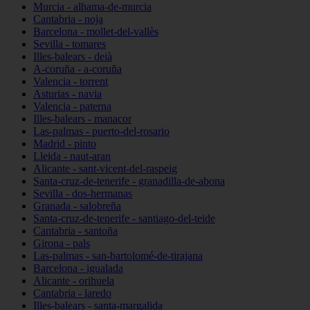
Murcia - alhama-de-murcia
Cantabria - noja
Barcelona - mollet-del-vallès
Sevilla - tomares
Illes-balears - deià
A-coruña - a-coruña
Valencia - torrent
Asturias - navia
Valencia - paterna
Illes-balears - manacor
Las-palmas - puerto-del-rosario
Madrid - pinto
Lleida - naut-aran
Alicante - sant-vicent-del-raspeig
Santa-cruz-de-tenerife - granadilla-de-abona
Sevilla - dos-hermanas
Granada - salobreña
Santa-cruz-de-tenerife - santiago-del-teide
Cantabria - santoña
Girona - pals
Las-palmas - san-bartolomé-de-tirajana
Barcelona - igualada
Alicante - orihuela
Cantabria - laredo
Illes-balears - santa-margalida