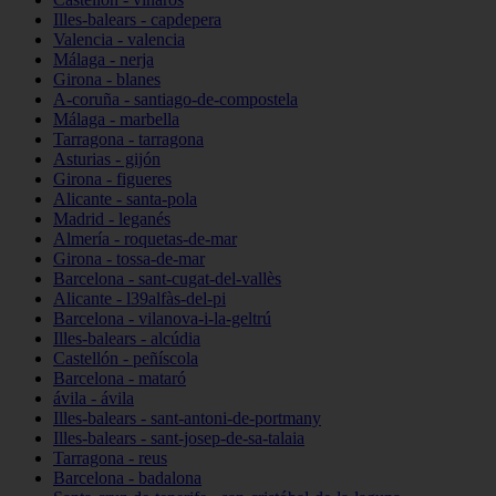
Illes-balears - capdepera
Valencia - valencia
Málaga - nerja
Girona - blanes
A-coruña - santiago-de-compostela
Málaga - marbella
Tarragona - tarragona
Asturias - gijón
Girona - figueres
Alicante - santa-pola
Madrid - leganés
Almería - roquetas-de-mar
Girona - tossa-de-mar
Barcelona - sant-cugat-del-vallès
Alicante - l39alfàs-del-pi
Barcelona - vilanova-i-la-geltrú
Illes-balears - alcúdia
Castellón - peñíscola
Barcelona - mataró
ávila - ávila
Illes-balears - sant-antoni-de-portmany
Illes-balears - sant-josep-de-sa-talaia
Tarragona - reus
Barcelona - badalona