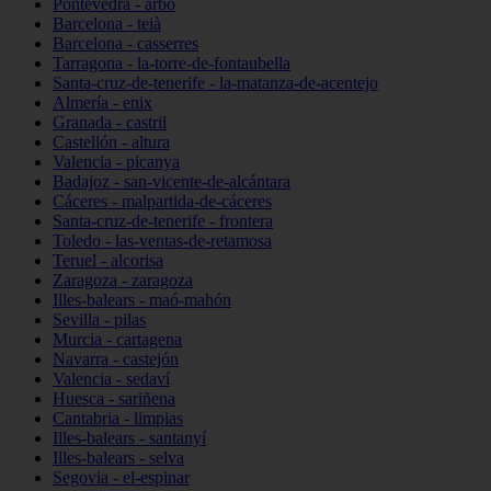
Pontevedra - arbo
Barcelona - teià
Barcelona - casserres
Tarragona - la-torre-de-fontaubella
Santa-cruz-de-tenerife - la-matanza-de-acentejo
Almería - enix
Granada - castril
Castellón - altura
Valencia - picanya
Badajoz - san-vicente-de-alcántara
Cáceres - malpartida-de-cáceres
Santa-cruz-de-tenerife - frontera
Toledo - las-ventas-de-retamosa
Teruel - alcorisa
Zaragoza - zaragoza
Illes-balears - maó-mahón
Sevilla - pilas
Murcia - cartagena
Navarra - castejón
Valencia - sedaví
Huesca - sariñena
Cantabria - limpias
Illes-balears - santanyí
Illes-balears - selva
Segovia - el-espinar