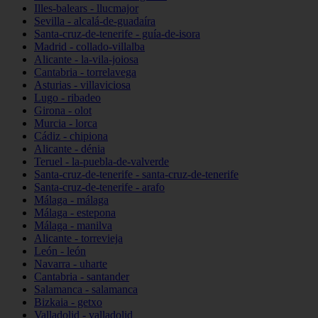
Illes-balears - llucmajor
Sevilla - alcalá-de-guadaíra
Santa-cruz-de-tenerife - guía-de-isora
Madrid - collado-villalba
Alicante - la-vila-joiosa
Cantabria - torrelavega
Asturias - villaviciosa
Lugo - ribadeo
Girona - olot
Murcia - lorca
Cádiz - chipiona
Alicante - dénia
Teruel - la-puebla-de-valverde
Santa-cruz-de-tenerife - santa-cruz-de-tenerife
Santa-cruz-de-tenerife - arafo
Málaga - málaga
Málaga - estepona
Málaga - manilva
Alicante - torrevieja
León - león
Navarra - uharte
Cantabria - santander
Salamanca - salamanca
Bizkaia - getxo
Valladolid - valladolid