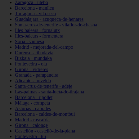
Zaragoza - utebo
Barcelona - manlleu
Tarragona - vila-seca
Guadalajara - azuqueca-de-henares
Santa-cruz-de-tenerife - vilaflor-de-chasna
Illes-balears - fornalutx
Illes-balears - formentera
Soria - vinuesa
Madrid - mejorada-del-campo
Ourense - ribadavia
Bizkaia - mundaka
Pontevedra - oia
Girona - vidreres
Granada - pampaneira
Alicante - novelda
Santa-cruz-de-tenerife - adeje
Las-palmas - santa-lucía-de-tirajana
Barcelona - ripollet
Málaga - cómpeta
Asturias - cabrales
Barcelona - caldes-de-montbui
Madrid - rascafría
Girona - calonge
Castellón - castelló-de-la-plana
Pontevedra - tui