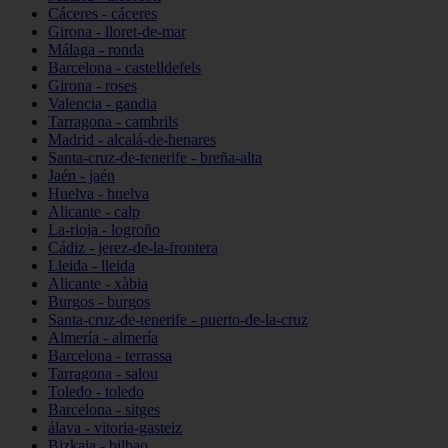
Cáceres - cáceres
Girona - lloret-de-mar
Málaga - ronda
Barcelona - castelldefels
Girona - roses
Valencia - gandia
Tarragona - cambrils
Madrid - alcalá-de-henares
Santa-cruz-de-tenerife - breña-alta
Jaén - jaén
Huelva - huelva
Alicante - calp
La-rioja - logroño
Cádiz - jerez-de-la-frontera
Lleida - lleida
Alicante - xàbia
Burgos - burgos
Santa-cruz-de-tenerife - puerto-de-la-cruz
Almería - almería
Barcelona - terrassa
Tarragona - salou
Toledo - toledo
Barcelona - sitges
álava - vitoria-gasteiz
Bizkaia - bilbao