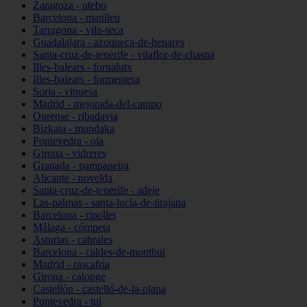
Zaragoza - utebo
Barcelona - manlleu
Tarragona - vila-seca
Guadalajara - azuqueca-de-henares
Santa-cruz-de-tenerife - vilaflor-de-chasna
Illes-balears - fornalutx
Illes-balears - formentera
Soria - vinuesa
Madrid - mejorada-del-campo
Ourense - ribadavia
Bizkaia - mundaka
Pontevedra - oia
Girona - vidreres
Granada - pampaneira
Alicante - novelda
Santa-cruz-de-tenerife - adeje
Las-palmas - santa-lucía-de-tirajana
Barcelona - ripollet
Málaga - cómpeta
Asturias - cabrales
Barcelona - caldes-de-montbui
Madrid - rascafría
Girona - calonge
Castellón - castelló-de-la-plana
Pontevedra - tui