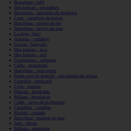
Barcelona - rubí
Illes-balears - ses-salines
Barcelona - sant-feliu-de-llobregat
Lugo - monforte-de-lemos
Barcelona - molins-de-rei
Barcelona - arenys-de-mar
La-rioja - haro
Asturias - cudillero
Girona - banyoles
Illes-balears - inca
Illes-balears - artà
Guadalajara - sigüenza
Cádiz - grazalema
Barcelona - sant-celoni
Santa-cruz-de-tenerife - san-miguel-de-abona
Castellón - benicarló
León - astorga
Bizkaia - barakaldo
Málaga - benahavís
Cádiz - arcos-de-la-frontera
Cantabria - comillas
Madrid - coslada
Barcelona - malgrat-de-mar
Jaén - úbeda
Málaga - antequera