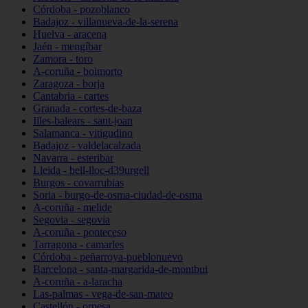
Córdoba - pozoblanco
Badajoz - villanueva-de-la-serena
Huelva - aracena
Jaén - mengíbar
Zamora - toro
A-coruña - boimorto
Zaragoza - borja
Cantabria - cartes
Granada - cortes-de-baza
Illes-balears - sant-joan
Salamanca - vitigudino
Badajoz - valdelacalzada
Navarra - esteribar
Lleida - bell-lloc-d39urgell
Burgos - covarrubias
Soria - burgo-de-osma-ciudad-de-osma
A-coruña - melide
Segovia - segovia
A-coruña - ponteceso
Tarragona - camarles
Córdoba - peñarroya-pueblonuevo
Barcelona - santa-margarida-de-montbui
A-coruña - a-laracha
Las-palmas - vega-de-san-mateo
Castellón - orpesa