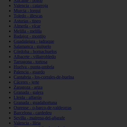
Alicante - polop
Valencia - catarroja
Murcia - lorquí
Toledo - illescas
Asturias - tineo
Almería - vícar
Melilla - melilla
Badajoz - montijo
Guadalajara - jadraque
Salamanca - guijuelo
Córdoba - hornachuelos
Albacete - villarrobledo
Tarragona - tortosa
Huelva - punta-umbría
Palencia - guardo
Cantabria - los-corrales-de-buelna
Cáceres - jerte
Zaragoza - ariza
Granada - galera
Lleida - alfarràs
Granada - guadahortuna
Ourense - o-barco-de-valdeorras
Barcelona - cardedeu
Sevilla - mairena-del-aljarafe
Valencia - llíria