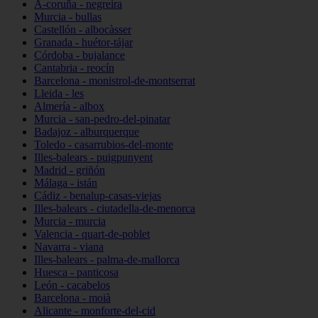
A-coruña - negreira
Murcia - bullas
Castellón - albocàsser
Granada - huétor-tájar
Córdoba - bujalance
Cantabria - reocín
Barcelona - monistrol-de-montserrat
Lleida - les
Almería - albox
Murcia - san-pedro-del-pinatar
Badajoz - alburquerque
Toledo - casarrubios-del-monte
Illes-balears - puigpunyent
Madrid - griñón
Málaga - istán
Cádiz - benalup-casas-viejas
Illes-balears - ciutadella-de-menorca
Murcia - murcia
Valencia - quart-de-poblet
Navarra - viana
Illes-balears - palma-de-mallorca
Huesca - panticosa
León - cacabelos
Barcelona - moià
Alicante - monforte-del-cid