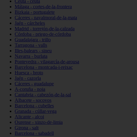
Ceuta - ceuta
Málaga - cortes-de-la-frontera
Bizkaia - portugalete
Cáceres - navalmoral-de-la-mata
Jaén - cárcheles
Madrid - torrejón-de-la-calzada
Córdoba - priego-de-córdoba
Guadalajara - trillo
Tarragona - valls
Illes-balears - sineu
Navarra - burlata
Pontevedra - vilagarcía-de-arousa
Barcelona - montcada-i-reixac
Huesca - broto
Jaén - cazorla
Cáceres - guadalupe
A-coruña - noia
Cantabria - cabezón-de-la-sal
Albacete - socovos
Barcelona - cubelles
Granada - cúllar-vega
Alicante - alcoi
Ourense - xinzo-de-limia
Girona - salt
Barcelona - sabadell