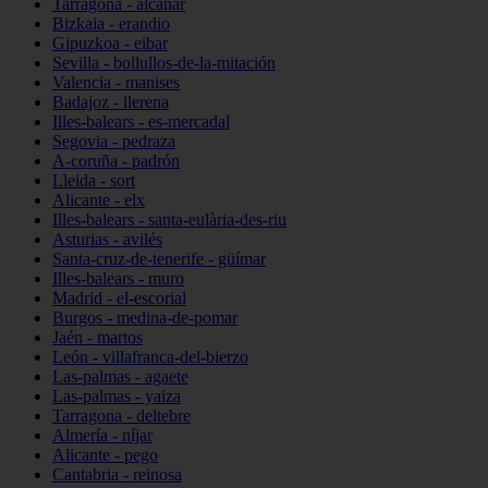
Tarragona - alcanar
Bizkaia - erandio
Gipuzkoa - eibar
Sevilla - bollullos-de-la-mitación
Valencia - manises
Badajoz - llerena
Illes-balears - es-mercadal
Segovia - pedraza
A-coruña - padrón
Lleida - sort
Alicante - elx
Illes-balears - santa-eulària-des-riu
Asturias - avilés
Santa-cruz-de-tenerife - güímar
Illes-balears - muro
Madrid - el-escorial
Burgos - medina-de-pomar
Jaén - martos
León - villafranca-del-bierzo
Las-palmas - agaete
Las-palmas - yaiza
Tarragona - deltebre
Almería - níjar
Alicante - pego
Cantabria - reinosa