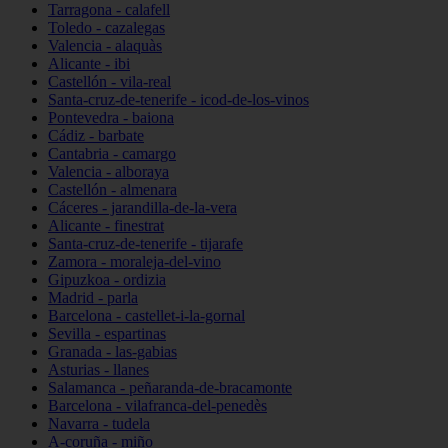
Tarragona - calafell
Toledo - cazalegas
Valencia - alaquàs
Alicante - ibi
Castellón - vila-real
Santa-cruz-de-tenerife - icod-de-los-vinos
Pontevedra - baiona
Cádiz - barbate
Cantabria - camargo
Valencia - alboraya
Castellón - almenara
Cáceres - jarandilla-de-la-vera
Alicante - finestrat
Santa-cruz-de-tenerife - tijarafe
Zamora - moraleja-del-vino
Gipuzkoa - ordizia
Madrid - parla
Barcelona - castellet-i-la-gornal
Sevilla - espartinas
Granada - las-gabias
Asturias - llanes
Salamanca - peñaranda-de-bracamonte
Barcelona - vilafranca-del-penedès
Navarra - tudela
A-coruña - miño