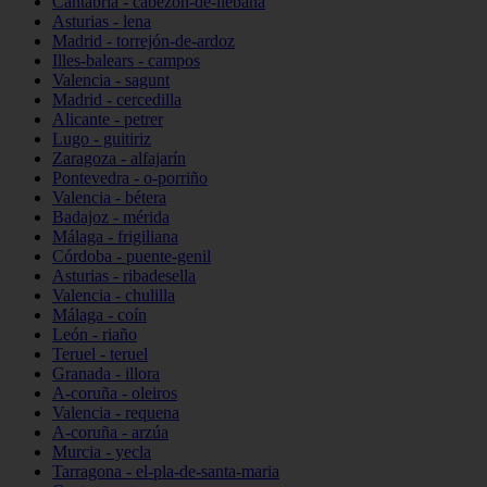
Cantabria - cabezón-de-liébana
Asturias - lena
Madrid - torrejón-de-ardoz
Illes-balears - campos
Valencia - sagunt
Madrid - cercedilla
Alicante - petrer
Lugo - guitiriz
Zaragoza - alfajarín
Pontevedra - o-porriño
Valencia - bétera
Badajoz - mérida
Málaga - frigiliana
Córdoba - puente-genil
Asturias - ribadesella
Valencia - chulilla
Málaga - coín
León - riaño
Teruel - teruel
Granada - illora
A-coruña - oleiros
Valencia - requena
A-coruña - arzúa
Murcia - yecla
Tarragona - el-pla-de-santa-maria