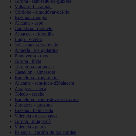
Girona - sant-feliu-de-guíxols
Valladolid - zaratán
Córdoba - almodóvar-del-río
Bizkaia - mungia
Alicante - aspe
Cantabria - meruelo
Albacete - el-bonillo
Lugo - viveiro
ávila - nava-de-arévalo
Almería - los-gallardos
Pontevedra - mos
Girona - llívia
Tarragona - amposta
Castellón - almassora
Barcelona - roda-de-ter
Alicante - sant-joan-d39alacant
Zaragoza - ateca
Toledo - seseña
Barcelona - sant-esteve-sesrovires
Zaragoza - tarazona
Bizkaia - balmaseda
Valencia - massanassa
Girona - puigcerdà
Valencia - petrés
Palencia - carrión-de-los-condes