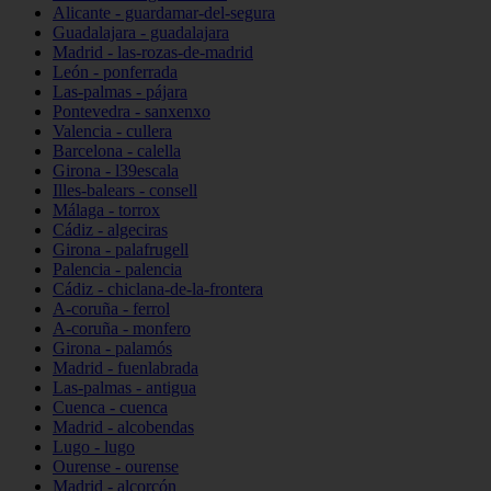
Alicante - guardamar-del-segura
Guadalajara - guadalajara
Madrid - las-rozas-de-madrid
León - ponferrada
Las-palmas - pájara
Pontevedra - sanxenxo
Valencia - cullera
Barcelona - calella
Girona - l39escala
Illes-balears - consell
Málaga - torrox
Cádiz - algeciras
Girona - palafrugell
Palencia - palencia
Cádiz - chiclana-de-la-frontera
A-coruña - ferrol
A-coruña - monfero
Girona - palamós
Madrid - fuenlabrada
Las-palmas - antigua
Cuenca - cuenca
Madrid - alcobendas
Lugo - lugo
Ourense - ourense
Madrid - alcorcón