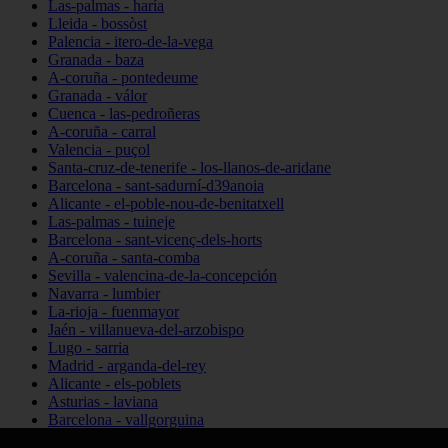
Las-palmas - haría
Lleida - bossòst
Palencia - itero-de-la-vega
Granada - baza
A-coruña - pontedeume
Granada - válor
Cuenca - las-pedroñeras
A-coruña - carral
Valencia - puçol
Santa-cruz-de-tenerife - los-llanos-de-aridane
Barcelona - sant-sadurní-d39anoia
Alicante - el-poble-nou-de-benitatxell
Las-palmas - tuineje
Barcelona - sant-vicenç-dels-horts
A-coruña - santa-comba
Sevilla - valencina-de-la-concepción
Navarra - lumbier
La-rioja - fuenmayor
Jaén - villanueva-del-arzobispo
Lugo - sarria
Madrid - arganda-del-rey
Alicante - els-poblets
Asturias - laviana
Barcelona - vallgorguina
Cantabria - santillana-del-mar