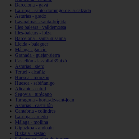
Barcelona - gavà
La-rioja - santo-domingo-de-la-calzada
Asturias - grado
Las-palmas - santa-brígida
Illes-balears - valldemossa
Illes-balears - ibiza
Barcelona - santa-susanna
Lleida - balaguer
Málaga - gaucín
Granada - güejar-sierra
Castellón - la-vall-d39uixó
Asturias - siero
Teruel - alcañiz
Huesca - monzón
Huesca - sabiñánigo
Alicante - catral
Segovia - turégano
Tarragona - horta-de-sant-joan
Asturias - castrillón
Cantabria - colindres
La-rioja - arnedo
Málaga - mollina
Gipuzkoa - andoain
Bizkaia - sestao
Salamanca - alba-de-tormes