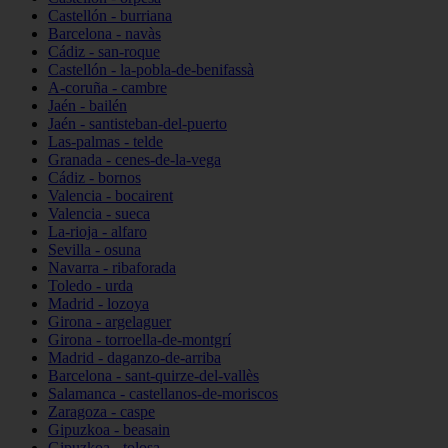
Castellón - burriana
Barcelona - navàs
Cádiz - san-roque
Castellón - la-pobla-de-benifassà
A-coruña - cambre
Jaén - bailén
Jaén - santisteban-del-puerto
Las-palmas - telde
Granada - cenes-de-la-vega
Cádiz - bornos
Valencia - bocairent
Valencia - sueca
La-rioja - alfaro
Sevilla - osuna
Navarra - ribaforada
Toledo - urda
Madrid - lozoya
Girona - argelaguer
Girona - torroella-de-montgrí
Madrid - daganzo-de-arriba
Barcelona - sant-quirze-del-vallès
Salamanca - castellanos-de-moriscos
Zaragoza - caspe
Gipuzkoa - beasain
Gipuzkoa - tolosa