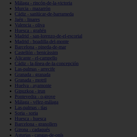
Málaga - rincón-de-la-victoria
Murcia - mazarrón
Cádiz - sanlúcar-de-barrameda
Jaén - linares
Valencia - oliva
Huesca - grañén
Madrid - san-lorenzo-de-el-escorial
Madrid - boadilla-del-monte
Barcelona - pineda-de-mar
Castellón - benicàssim
Alicante - el-campello
Cádiz - la-línea-de-la-concepción
Las-palmas - arrecife
Granada - granada
Granada - motril
Huelva - ayamonte
Gipuzkoa - irun
Pontevedra - o-grove
Málaga - vélez-málaga
Las-palmas - tías
Soria - soria
Huesca - huesca
Barcelona - granollers
Girona - cadaqués
Asturias - cangas-de-onís