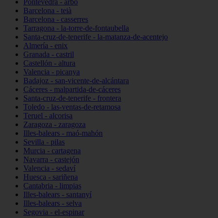
Pontevedra - arbo
Barcelona - teià
Barcelona - casserres
Tarragona - la-torre-de-fontaubella
Santa-cruz-de-tenerife - la-matanza-de-acentejo
Almería - enix
Granada - castril
Castellón - altura
Valencia - picanya
Badajoz - san-vicente-de-alcántara
Cáceres - malpartida-de-cáceres
Santa-cruz-de-tenerife - frontera
Toledo - las-ventas-de-retamosa
Teruel - alcorisa
Zaragoza - zaragoza
Illes-balears - maó-mahón
Sevilla - pilas
Murcia - cartagena
Navarra - castejón
Valencia - sedaví
Huesca - sariñena
Cantabria - limpias
Illes-balears - santanyí
Illes-balears - selva
Segovia - el-espinar