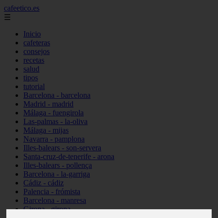
cafeetico.es
☰
Inicio
cafeteras
consejos
recetas
salud
tipos
tutorial
Barcelona - barcelona
Madrid - madrid
Málaga - fuengirola
Las-palmas - la-oliva
Málaga - mijas
Navarra - pamplona
Illes-balears - son-servera
Santa-cruz-de-tenerife - arona
Illes-balears - pollença
Barcelona - la-garriga
Cádiz - cádiz
Palencia - frómista
Barcelona - manresa
Girona - girona
Castellón - vinaròs