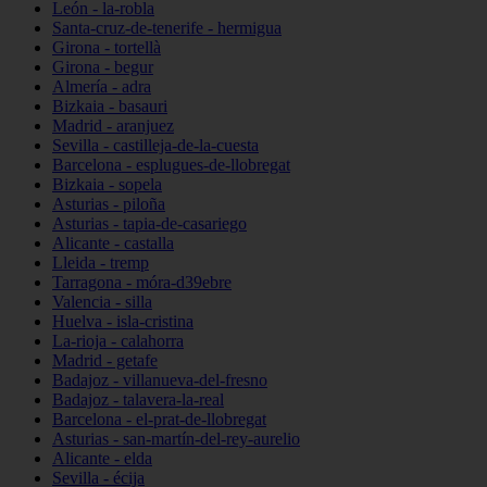
León - la-robla
Santa-cruz-de-tenerife - hermigua
Girona - tortellà
Girona - begur
Almería - adra
Bizkaia - basauri
Madrid - aranjuez
Sevilla - castilleja-de-la-cuesta
Barcelona - esplugues-de-llobregat
Bizkaia - sopela
Asturias - piloña
Asturias - tapia-de-casariego
Alicante - castalla
Lleida - tremp
Tarragona - móra-d39ebre
Valencia - silla
Huelva - isla-cristina
La-rioja - calahorra
Madrid - getafe
Badajoz - villanueva-del-fresno
Badajoz - talavera-la-real
Barcelona - el-prat-de-llobregat
Asturias - san-martín-del-rey-aurelio
Alicante - elda
Sevilla - écija