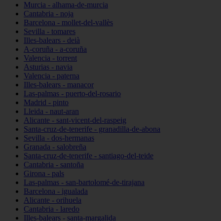
Murcia - alhama-de-murcia
Cantabria - noja
Barcelona - mollet-del-vallès
Sevilla - tomares
Illes-balears - deià
A-coruña - a-coruña
Valencia - torrent
Asturias - navia
Valencia - paterna
Illes-balears - manacor
Las-palmas - puerto-del-rosario
Madrid - pinto
Lleida - naut-aran
Alicante - sant-vicent-del-raspeig
Santa-cruz-de-tenerife - granadilla-de-abona
Sevilla - dos-hermanas
Granada - salobreña
Santa-cruz-de-tenerife - santiago-del-teide
Cantabria - santoña
Girona - pals
Las-palmas - san-bartolomé-de-tirajana
Barcelona - igualada
Alicante - orihuela
Cantabria - laredo
Illes-balears - santa-margalida