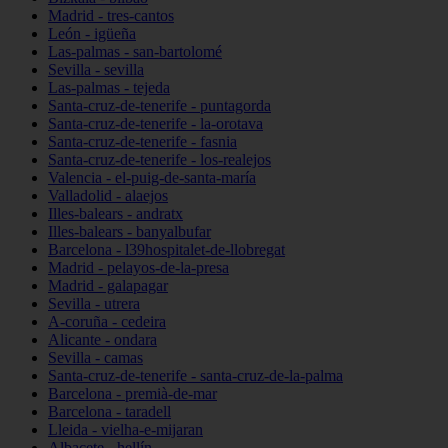
Madrid - tres-cantos
León - igüeña
Las-palmas - san-bartolomé
Sevilla - sevilla
Las-palmas - tejeda
Santa-cruz-de-tenerife - puntagorda
Santa-cruz-de-tenerife - la-orotava
Santa-cruz-de-tenerife - fasnia
Santa-cruz-de-tenerife - los-realejos
Valencia - el-puig-de-santa-maría
Valladolid - alaejos
Illes-balears - andratx
Illes-balears - banyalbufar
Barcelona - l39hospitalet-de-llobregat
Madrid - pelayos-de-la-presa
Madrid - galapagar
Sevilla - utrera
A-coruña - cedeira
Alicante - ondara
Sevilla - camas
Santa-cruz-de-tenerife - santa-cruz-de-la-palma
Barcelona - premià-de-mar
Barcelona - taradell
Lleida - vielha-e-mijaran
Albacete - hellín