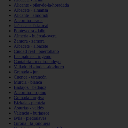
Alicante - pilar-de-la-horadada
Albacete - almansa
Alicante - almoradí
A-coruña - sada
Jaén - alcalá-la-real
Pontevedra - lalín
Almería - huércal-overa
Zamora - zamora
Albacete - albacete
Ciudad-real - puertollano
Las-palmas - ingenio
Cantabria - medio-cudeyo
Valladolid - tudela-de-duero
Granada - jun
Cuenca - tarancón
Murcia - blanca
Badajoz - badajoz
A-coruña - o-pino
Granada - órgiva
Bizkaia - plentzia
Asturias - valdés
Valencia - burjassot
ávila - piedralaves
Girona - la-jonquera