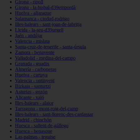
Girona - ripoll
Girona - la-bisbal-d39empordà
Huelva - aljaraque
Salamanca - ciudad-rodrigo
Illes-balears - sant-joan-de-labritja
Lleida - la-seu-d39urgell
Jaén - andújar
Valencia - mislata
Santa-cruz-de-tenerife - santa-úrsula
Zamora - benavente
Valladolid - medina-del-campo
Granada - guadix
Almería - carboneras
Huelva - cartaya
Valencia - ontinyent
Bizkaia - santurtzi
Asturias - gozón
Alicante - xaló
Illes-balears - alaior
Tarragona - mont-roig-del-camp
Illes-balears - sant-llorenç-des-cardassar
Madrid - chinchón
Huesca - sallent-de-gállego
Huesca - benasque
Las-palmas - teguise