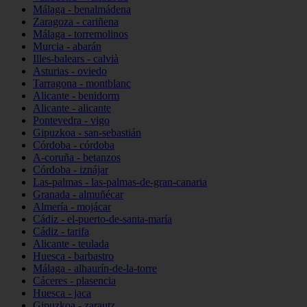
Málaga - benalmádena
Zaragoza - cariñena
Málaga - torremolinos
Murcia - abarán
Illes-balears - calvià
Asturias - oviedo
Tarragona - montblanc
Alicante - benidorm
Alicante - alicante
Pontevedra - vigo
Gipuzkoa - san-sebastián
Córdoba - córdoba
A-coruña - betanzos
Córdoba - iznájar
Las-palmas - las-palmas-de-gran-canaria
Granada - almuñécar
Almería - mojácar
Cádiz - el-puerto-de-santa-maría
Cádiz - tarifa
Alicante - teulada
Huesca - barbastro
Málaga - alhaurín-de-la-torre
Cáceres - plasencia
Huesca - jaca
Gipuzkoa - zarautz