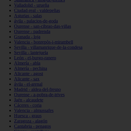
Valladolid - urueña
Ciudad-real - valdepeñas
Asturias - salas
ávila - palacios-de-goda
Ourense - san-cibrao-das-viñas
Ourense - padrenda
Granada - loja
Valencia - bonrepòs-i-mirambell
Sevilla - villamanrique-de-la-condesa
Sevilla - lantejuela
León - el-burgo-ranero
Almería - abla
Almería - pechina
Alicante - agost
Alicante - sax
ávila - el-arenal
Madrid - aldea-del-fresno
Ourense - a-pobra-de-trives
Jaén - alcaudete
Cáceres - coria
Valencia - almussafes
Huesca - graus
Zaragoza - alagón
Cantabria - penagos