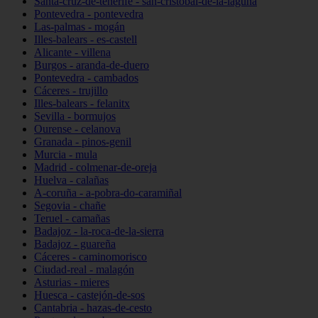
Santa-cruz-de-tenerife - san-cristóbal-de-la-laguna
Pontevedra - pontevedra
Las-palmas - mogán
Illes-balears - es-castell
Alicante - villena
Burgos - aranda-de-duero
Pontevedra - cambados
Cáceres - trujillo
Illes-balears - felanitx
Sevilla - bormujos
Ourense - celanova
Granada - pinos-genil
Murcia - mula
Madrid - colmenar-de-oreja
Huelva - calañas
A-coruña - a-pobra-do-caramiñal
Segovia - chañe
Teruel - camañas
Badajoz - la-roca-de-la-sierra
Badajoz - guareña
Cáceres - caminomorisco
Ciudad-real - malagón
Asturias - mieres
Huesca - castejón-de-sos
Cantabria - hazas-de-cesto