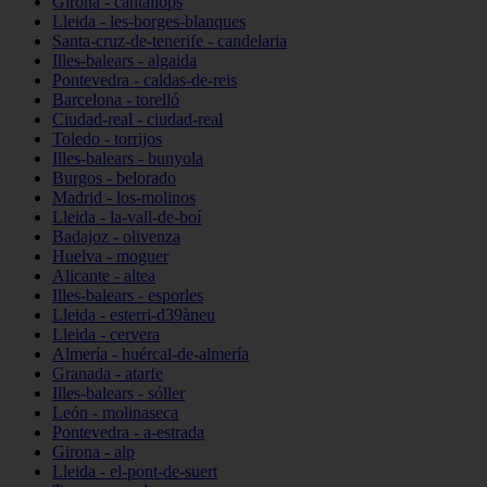
Girona - cantallops
Lleida - les-borges-blanques
Santa-cruz-de-tenerife - candelaria
Illes-balears - algaida
Pontevedra - caldas-de-reis
Barcelona - torelló
Ciudad-real - ciudad-real
Toledo - torrijos
Illes-balears - bunyola
Burgos - belorado
Madrid - los-molinos
Lleida - la-vall-de-boí
Badajoz - olivenza
Huelva - moguer
Alicante - altea
Illes-balears - esporles
Lleida - esterri-d39àneu
Lleida - cervera
Almería - huércal-de-almería
Granada - atarfe
Illes-balears - sóller
León - molinaseca
Pontevedra - a-estrada
Girona - alp
Lleida - el-pont-de-suert