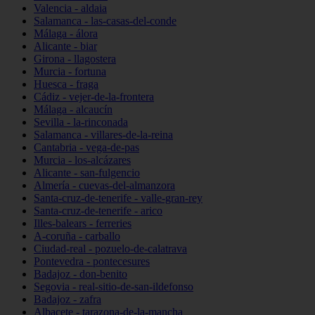
Valencia - aldaia
Salamanca - las-casas-del-conde
Málaga - álora
Alicante - biar
Girona - llagostera
Murcia - fortuna
Huesca - fraga
Cádiz - vejer-de-la-frontera
Málaga - alcaucín
Sevilla - la-rinconada
Salamanca - villares-de-la-reina
Cantabria - vega-de-pas
Murcia - los-alcázares
Alicante - san-fulgencio
Almería - cuevas-del-almanzora
Santa-cruz-de-tenerife - valle-gran-rey
Santa-cruz-de-tenerife - arico
Illes-balears - ferreries
A-coruña - carballo
Ciudad-real - pozuelo-de-calatrava
Pontevedra - pontecesures
Badajoz - don-benito
Segovia - real-sitio-de-san-ildefonso
Badajoz - zafra
Albacete - tarazona-de-la-mancha