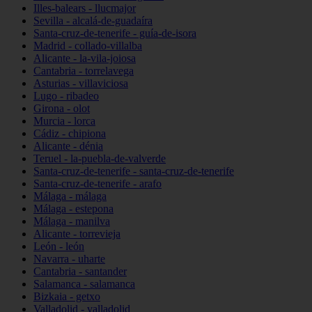
Illes-balears - llucmajor
Sevilla - alcalá-de-guadaíra
Santa-cruz-de-tenerife - guía-de-isora
Madrid - collado-villalba
Alicante - la-vila-joiosa
Cantabria - torrelavega
Asturias - villaviciosa
Lugo - ribadeo
Girona - olot
Murcia - lorca
Cádiz - chipiona
Alicante - dénia
Teruel - la-puebla-de-valverde
Santa-cruz-de-tenerife - santa-cruz-de-tenerife
Santa-cruz-de-tenerife - arafo
Málaga - málaga
Málaga - estepona
Málaga - manilva
Alicante - torrevieja
León - león
Navarra - uharte
Cantabria - santander
Salamanca - salamanca
Bizkaia - getxo
Valladolid - valladolid