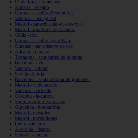
Ciudad-real - tomelloso
Almería - el-ejido
Girona - castelló-d39empúries
Valencia - benaguasil
Madrid - san-sebastián-de-los-reyes
Madrid - miraflores-de-la-sierra
Cádiz - rota
Girona - castell-platja-d39aro
Ourense - san-cristovo-de-cea
Alicante - benissa
Tarragona - sant-carles-de-la-ràpita
Barcelona - vic
Valencia - alfafar
Sevilla - lebrija
Barcelona - santa-coloma-de-gramenet
Madrid - valdemorillo
Valencia - xirivella
Córdoba - la-carlota
Soria - morón-de-almazán
Gipuzkoa - hondarribia
Madrid - móstoles
Madrid - torrelodones
León - sahagún
A-coruña - fisterra
Segovia - cuéllar