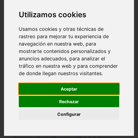
Illes-balears - capdepera
Valencia - valencia
Utilizamos cookies
Málaga - nerja
Girona - blanes
A-coruña - santiago-de-compostela
Usamos cookies y otras técnicas de
Málaga - marbella
rastreo para mejorar tu experiencia de
Tarragona - tarragona
navegación en nuestra web, para
Asturias - gijón
Girona - figueres
mostrarte contenidos personalizados y
Alicante - santa-pola
anuncios adecuados, para analizar el
Madrid - leganés
tráfico en nuestra web y para comprender
Almería - roquetas-de-mar
Girona - tossa-de-mar
de donde llegan nuestros visitantes.
Barcelona - sant-cugat-del-vallès
Alicante - l39alfàs-del-pi
Barcelona - vilanova-i-la-geltrú
Aceptar
Illes-balears - alcúdia
Castellón - peñíscola
Rechazar
Barcelona - mataró
ávila - ávila
Configurar
Illes-balears - sant-antoni-de-portmany
Illes-balears - sant-josep-de-sa-talaia
Tarragona - reus
Barcelona - badalona