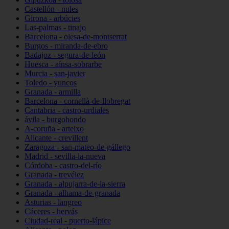
Castellón - nules
Girona - arbúcies
Las-palmas - tinajo
Barcelona - olesa-de-montserrat
Burgos - miranda-de-ebro
Badajoz - segura-de-león
Huesca - aínsa-sobrarbe
Murcia - san-javier
Toledo - yuncos
Granada - armilla
Barcelona - cornellà-de-llobregat
Cantabria - castro-urdiales
ávila - burgohondo
A-coruña - arteixo
Alicante - crevillent
Zaragoza - san-mateo-de-gállego
Madrid - sevilla-la-nueva
Córdoba - castro-del-río
Granada - trevélez
Granada - alpujarra-de-la-sierra
Granada - alhama-de-granada
Asturias - langreo
Cáceres - hervás
Ciudad-real - puerto-lápice