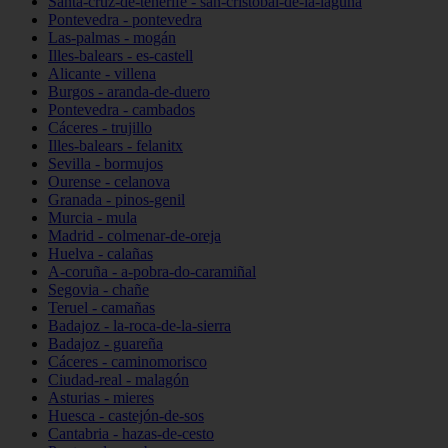
Santa-cruz-de-tenerife - san-cristóbal-de-la-laguna
Pontevedra - pontevedra
Las-palmas - mogán
Illes-balears - es-castell
Alicante - villena
Burgos - aranda-de-duero
Pontevedra - cambados
Cáceres - trujillo
Illes-balears - felanitx
Sevilla - bormujos
Ourense - celanova
Granada - pinos-genil
Murcia - mula
Madrid - colmenar-de-oreja
Huelva - calañas
A-coruña - a-pobra-do-caramiñal
Segovia - chañe
Teruel - camañas
Badajoz - la-roca-de-la-sierra
Badajoz - guareña
Cáceres - caminomorisco
Ciudad-real - malagón
Asturias - mieres
Huesca - castejón-de-sos
Cantabria - hazas-de-cesto