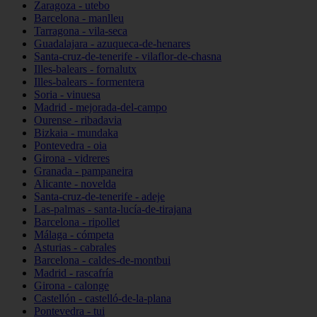
Zaragoza - utebo
Barcelona - manlleu
Tarragona - vila-seca
Guadalajara - azuqueca-de-henares
Santa-cruz-de-tenerife - vilaflor-de-chasna
Illes-balears - fornalutx
Illes-balears - formentera
Soria - vinuesa
Madrid - mejorada-del-campo
Ourense - ribadavia
Bizkaia - mundaka
Pontevedra - oia
Girona - vidreres
Granada - pampaneira
Alicante - novelda
Santa-cruz-de-tenerife - adeje
Las-palmas - santa-lucía-de-tirajana
Barcelona - ripollet
Málaga - cómpeta
Asturias - cabrales
Barcelona - caldes-de-montbui
Madrid - rascafría
Girona - calonge
Castellón - castelló-de-la-plana
Pontevedra - tui