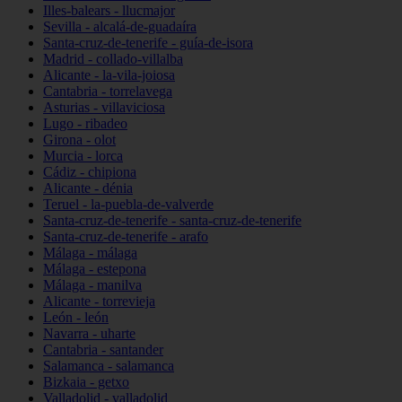
Illes-balears - llucmajor
Sevilla - alcalá-de-guadaíra
Santa-cruz-de-tenerife - guía-de-isora
Madrid - collado-villalba
Alicante - la-vila-joiosa
Cantabria - torrelavega
Asturias - villaviciosa
Lugo - ribadeo
Girona - olot
Murcia - lorca
Cádiz - chipiona
Alicante - dénia
Teruel - la-puebla-de-valverde
Santa-cruz-de-tenerife - santa-cruz-de-tenerife
Santa-cruz-de-tenerife - arafo
Málaga - málaga
Málaga - estepona
Málaga - manilva
Alicante - torrevieja
León - león
Navarra - uharte
Cantabria - santander
Salamanca - salamanca
Bizkaia - getxo
Valladolid - valladolid