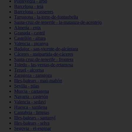
Pontevedra - arbo
Barcelona - teià
Barcelona - casserres
Tarragona - la-torre-de-fontaubella
Santa-cruz-de-tenerife - la-matanza-de-acentejo
Almería - enix
Granada - castril
Castellón - altura
Valencia - picanya
Badajoz - san-vicente-de-alcántara
Cáceres - malpartida-de-cáceres
Santa-cruz-de-tenerife - frontera
Toledo - las-ventas-de-retamosa
Teruel - alcorisa
Zaragoza - zaragoza
Illes-balears - maó-mahón
Sevilla - pilas
Murcia - cartagena
Navarra - castejón
Valencia - sedaví
Huesca - sariñena
Cantabria - limpias
Illes-balears - santanyí
Illes-balears - selva
Segovia - el-espinar