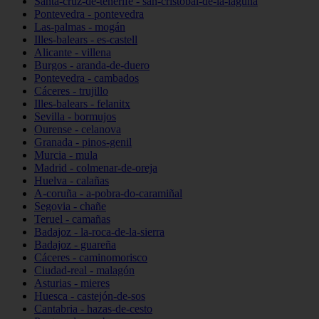
Santa-cruz-de-tenerife - san-cristóbal-de-la-laguna
Pontevedra - pontevedra
Las-palmas - mogán
Illes-balears - es-castell
Alicante - villena
Burgos - aranda-de-duero
Pontevedra - cambados
Cáceres - trujillo
Illes-balears - felanitx
Sevilla - bormujos
Ourense - celanova
Granada - pinos-genil
Murcia - mula
Madrid - colmenar-de-oreja
Huelva - calañas
A-coruña - a-pobra-do-caramiñal
Segovia - chañe
Teruel - camañas
Badajoz - la-roca-de-la-sierra
Badajoz - guareña
Cáceres - caminomorisco
Ciudad-real - malagón
Asturias - mieres
Huesca - castejón-de-sos
Cantabria - hazas-de-cesto