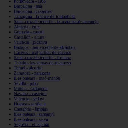
Pontevedra - arbo
Barcelona - teià
Barcelona - casserres
Tarragona - la-torre-de-fontaubella
Santa-cruz-de-tenerife - la-matanza-de-acentejo
Almería - enix
Granada - castril
Castellón - altura
Valencia - picanya
Badajoz - san-vicente-de-alcántara
Cáceres - malpartida-de-cáceres
Santa-cruz-de-tenerife - frontera
Toledo - las-ventas-de-retamosa
Teruel - alcorisa
Zaragoza - zaragoza
Illes-balears - maó-mahón
Sevilla - pilas
Murcia - cartagena
Navarra - castejón
Valencia - sedaví
Huesca - sariñena
Cantabria - limpias
Illes-balears - santanyí
Illes-balears - selva
Segovia - el-espinar