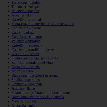
Tarragona - calafell
Toledo - cazalegas
Valencia - alaquàs
Alicante - ibi
Castellón - vila-real
Santa-cruz-de-tenerife - icod-de-los-vinos
Pontevedra - baiona
Cádiz - barbate
Cantabria - camargo
Valencia - alboraya
Castellón - almenara
Cáceres - jarandilla-de-la-vera
Alicante - finestrat
Santa-cruz-de-tenerife - tijarafe
Zamora - moraleja-del-vino
Gipuzkoa - ordizia
Madrid - parla
Barcelona - castellet-i-la-gornal
Sevilla - espartinas
Granada - las-gabias
Asturias - llanes
Salamanca - peñaranda-de-bracamonte
Barcelona - vilafranca-del-penedès
Navarra - tudela
A-coruña - miño