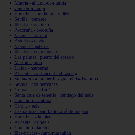
Murcia - alhama-de-murcia
Cantabria - noja
Barcelona - mollet-del-vallès
Sevilla - tomares
Illes-balears - deià
A-coruña - a-coruña
Valencia - torrent
Asturias - navia
Valencia - paterna
Illes-balears - manacor
Las-palmas - puerto-del-rosario
Madrid - pinto
Lleida - naut-aran
Alicante - sant-vicent-del-raspeig
Santa-cruz-de-tenerife - granadilla-de-abona
Sevilla - dos-hermanas
Granada - salobreña
Santa-cruz-de-tenerife - santiago-del-teide
Cantabria - santoña
Girona - pals
Las-palmas - san-bartolomé-de-tirajana
Barcelona - igualada
Alicante - orihuela
Cantabria - laredo
Illes-balears - santa-margalida