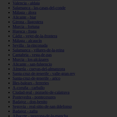
Valencia - aldaia
Salamanca - las-casas-del-conde
Málaga - álora
Alicante - biar
Girona - llagostera
Murcia - fortuna
Huesca - fraga
Cádiz - vejer-de-la-frontera
Málaga - alcaucín
Sevilla - la-rinconada
Salamanca - villares-de-la-reina
Cantabria - vega-de-pas
Murcia - los-alcázares
Alicante - san-fulgencio
Almería - cuevas-del-almanzora
Santa-cruz-de-tenerife - valle-gran-rey
Santa-cruz-de-tenerife - arico
Illes-balears - ferreries
A-coruña - carballo
Ciudad-real - pozuelo-de-calatrava
Pontevedra - pontecesures
Badajoz - don-benito
Segovia - real-sitio-de-san-ildefonso
Badajoz - zafra
Albacete - tarazona-de-la-mancha