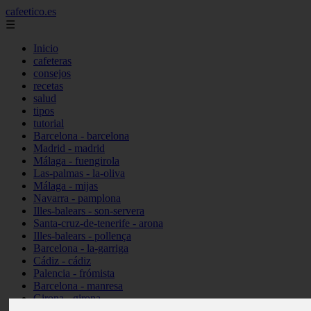
cafeetico.es
☰
Inicio
cafeteras
consejos
recetas
salud
tipos
tutorial
Barcelona - barcelona
Madrid - madrid
Málaga - fuengirola
Las-palmas - la-oliva
Málaga - mijas
Navarra - pamplona
Illes-balears - son-servera
Santa-cruz-de-tenerife - arona
Illes-balears - pollença
Barcelona - la-garriga
Cádiz - cádiz
Palencia - frómista
Barcelona - manresa
Girona - girona
Castellón - vinaròs