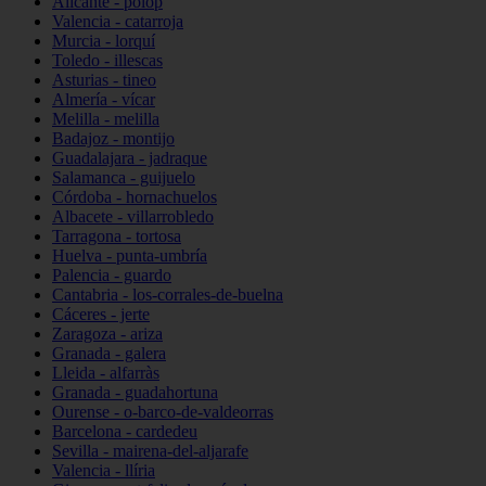
Alicante - polop
Valencia - catarroja
Murcia - lorquí
Toledo - illescas
Asturias - tineo
Almería - vícar
Melilla - melilla
Badajoz - montijo
Guadalajara - jadraque
Salamanca - guijuelo
Córdoba - hornachuelos
Albacete - villarrobledo
Tarragona - tortosa
Huelva - punta-umbría
Palencia - guardo
Cantabria - los-corrales-de-buelna
Cáceres - jerte
Zaragoza - ariza
Granada - galera
Lleida - alfarràs
Granada - guadahortuna
Ourense - o-barco-de-valdeorras
Barcelona - cardedeu
Sevilla - mairena-del-aljarafe
Valencia - llíria