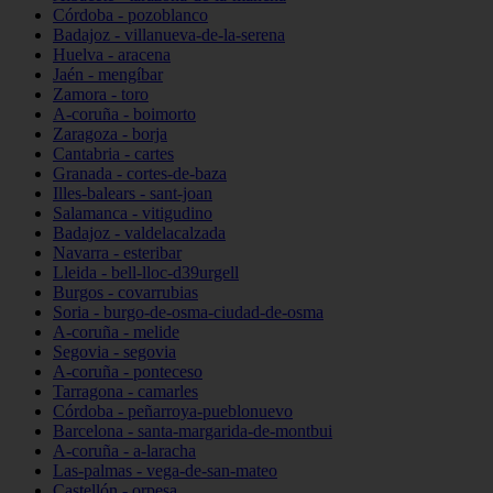
Córdoba - pozoblanco
Badajoz - villanueva-de-la-serena
Huelva - aracena
Jaén - mengíbar
Zamora - toro
A-coruña - boimorto
Zaragoza - borja
Cantabria - cartes
Granada - cortes-de-baza
Illes-balears - sant-joan
Salamanca - vitigudino
Badajoz - valdelacalzada
Navarra - esteribar
Lleida - bell-lloc-d39urgell
Burgos - covarrubias
Soria - burgo-de-osma-ciudad-de-osma
A-coruña - melide
Segovia - segovia
A-coruña - ponteceso
Tarragona - camarles
Córdoba - peñarroya-pueblonuevo
Barcelona - santa-margarida-de-montbui
A-coruña - a-laracha
Las-palmas - vega-de-san-mateo
Castellón - orpesa