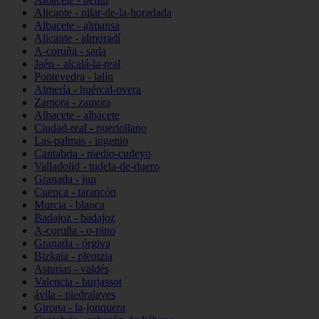
Alicante - pilar-de-la-horadada
Albacete - almansa
Alicante - almoradí
A-coruña - sada
Jaén - alcalá-la-real
Pontevedra - lalín
Almería - huércal-overa
Zamora - zamora
Albacete - albacete
Ciudad-real - puertollano
Las-palmas - ingenio
Cantabria - medio-cudeyo
Valladolid - tudela-de-duero
Granada - jun
Cuenca - tarancón
Murcia - blanca
Badajoz - badajoz
A-coruña - o-pino
Granada - órgiva
Bizkaia - plentzia
Asturias - valdés
Valencia - burjassot
ávila - piedralaves
Girona - la-jonquera