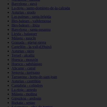
Barcelona - gavà
La-rioja - santo-domingo-de-la-calzada
Asturias - grado
Las-palmas - santa-brígida
Illes-balears - valldemossa
Illes-balears - ibiza
Barcelona - santa-susanna
Lleida - balaguer
Málaga - gaucín
Granada - güejar-sierra
Castellón - la-vall-d39uixó
Asturias - siero
Teruel - alcañiz
Huesca - monzón
Huesca - sabiñánigo
Alicante - catral
Segovia - turégano
Tarragona - horta-de-sant-joan
Asturias - castrillón
Cantabria - colindres
La-rioja - arnedo
Málaga - mollina
Gipuzkoa - andoain
Bizkaia - sestao
Salamanca - alba-de-tormes