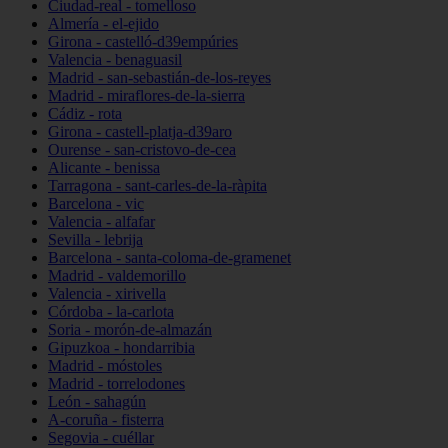
Ciudad-real - tomelloso
Almería - el-ejido
Girona - castelló-d39empúries
Valencia - benaguasil
Madrid - san-sebastián-de-los-reyes
Madrid - miraflores-de-la-sierra
Cádiz - rota
Girona - castell-platja-d39aro
Ourense - san-cristovo-de-cea
Alicante - benissa
Tarragona - sant-carles-de-la-ràpita
Barcelona - vic
Valencia - alfafar
Sevilla - lebrija
Barcelona - santa-coloma-de-gramenet
Madrid - valdemorillo
Valencia - xirivella
Córdoba - la-carlota
Soria - morón-de-almazán
Gipuzkoa - hondarribia
Madrid - móstoles
Madrid - torrelodones
León - sahagún
A-coruña - fisterra
Segovia - cuéllar