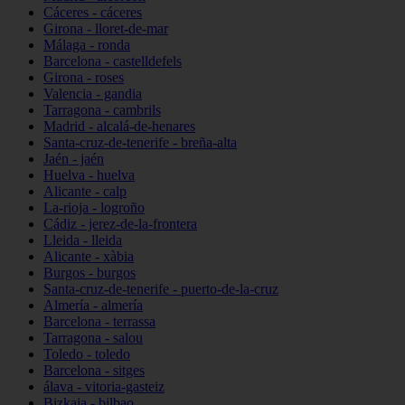
Cáceres - cáceres
Girona - lloret-de-mar
Málaga - ronda
Barcelona - castelldefels
Girona - roses
Valencia - gandia
Tarragona - cambrils
Madrid - alcalá-de-henares
Santa-cruz-de-tenerife - breña-alta
Jaén - jaén
Huelva - huelva
Alicante - calp
La-rioja - logroño
Cádiz - jerez-de-la-frontera
Lleida - lleida
Alicante - xàbia
Burgos - burgos
Santa-cruz-de-tenerife - puerto-de-la-cruz
Almería - almería
Barcelona - terrassa
Tarragona - salou
Toledo - toledo
Barcelona - sitges
álava - vitoria-gasteiz
Bizkaia - bilbao