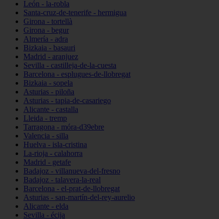
León - la-robla
Santa-cruz-de-tenerife - hermigua
Girona - tortellà
Girona - begur
Almería - adra
Bizkaia - basauri
Madrid - aranjuez
Sevilla - castilleja-de-la-cuesta
Barcelona - esplugues-de-llobregat
Bizkaia - sopela
Asturias - piloña
Asturias - tapia-de-casariego
Alicante - castalla
Lleida - tremp
Tarragona - móra-d39ebre
Valencia - silla
Huelva - isla-cristina
La-rioja - calahorra
Madrid - getafe
Badajoz - villanueva-del-fresno
Badajoz - talavera-la-real
Barcelona - el-prat-de-llobregat
Asturias - san-martín-del-rey-aurelio
Alicante - elda
Sevilla - écija