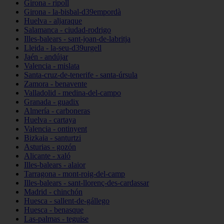
Girona - ripoll
Girona - la-bisbal-d39empordà
Huelva - aljaraque
Salamanca - ciudad-rodrigo
Illes-balears - sant-joan-de-labritja
Lleida - la-seu-d39urgell
Jaén - andújar
Valencia - mislata
Santa-cruz-de-tenerife - santa-úrsula
Zamora - benavente
Valladolid - medina-del-campo
Granada - guadix
Almería - carboneras
Huelva - cartaya
Valencia - ontinyent
Bizkaia - santurtzi
Asturias - gozón
Alicante - xaló
Illes-balears - alaior
Tarragona - mont-roig-del-camp
Illes-balears - sant-llorenç-des-cardassar
Madrid - chinchón
Huesca - sallent-de-gállego
Huesca - benasque
Las-palmas - teguise