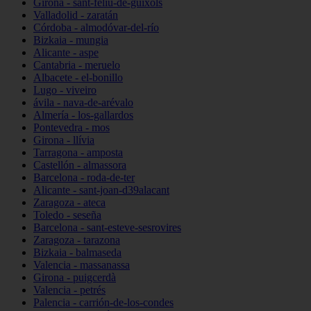
Girona - sant-feliu-de-guíxols
Valladolid - zaratán
Córdoba - almodóvar-del-río
Bizkaia - mungia
Alicante - aspe
Cantabria - meruelo
Albacete - el-bonillo
Lugo - viveiro
ávila - nava-de-arévalo
Almería - los-gallardos
Pontevedra - mos
Girona - llívia
Tarragona - amposta
Castellón - almassora
Barcelona - roda-de-ter
Alicante - sant-joan-d39alacant
Zaragoza - ateca
Toledo - seseña
Barcelona - sant-esteve-sesrovires
Zaragoza - tarazona
Bizkaia - balmaseda
Valencia - massanassa
Girona - puigcerdà
Valencia - petrés
Palencia - carrión-de-los-condes