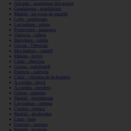
Alicante - guardamar-del-segura
Guadalajara - guadalajara
Madrid - las-rozas-de-madrid
León - ponferrada
Las-palmas - pájara
Pontevedra - sanxenxo
Valencia - cullera
Barcelona - calella
Girona - l39escala
Illes-balears - consell
Málaga - torrox
Cádiz - algeciras
Girona - palafrugell
Palencia - palencia
Cádiz - chiclana-de-la-frontera
A-coruña - ferrol
A-coruña - monfero
Girona - palamós
Madrid - fuenlabrada
Las-palmas - antigua
Cuenca - cuenca
Madrid - alcobendas
Lugo - lugo
Ourense - ourense
Madrid - alcorcón