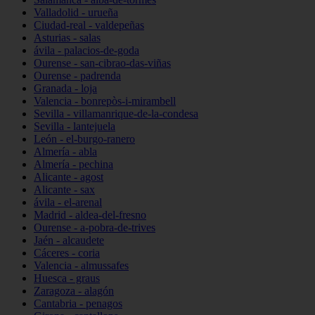
Valladolid - urueña
Ciudad-real - valdepeñas
Asturias - salas
ávila - palacios-de-goda
Ourense - san-cibrao-das-viñas
Ourense - padrenda
Granada - loja
Valencia - bonrepòs-i-mirambell
Sevilla - villamanrique-de-la-condesa
Sevilla - lantejuela
León - el-burgo-ranero
Almería - abla
Almería - pechina
Alicante - agost
Alicante - sax
ávila - el-arenal
Madrid - aldea-del-fresno
Ourense - a-pobra-de-trives
Jaén - alcaudete
Cáceres - coria
Valencia - almussafes
Huesca - graus
Zaragoza - alagón
Cantabria - penagos