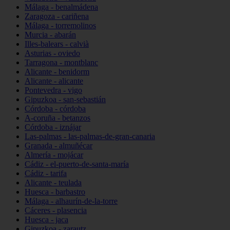
Málaga - benalmádena
Zaragoza - cariñena
Málaga - torremolinos
Murcia - abarán
Illes-balears - calvià
Asturias - oviedo
Tarragona - montblanc
Alicante - benidorm
Alicante - alicante
Pontevedra - vigo
Gipuzkoa - san-sebastián
Córdoba - córdoba
A-coruña - betanzos
Córdoba - iznájar
Las-palmas - las-palmas-de-gran-canaria
Granada - almuñécar
Almería - mojácar
Cádiz - el-puerto-de-santa-maría
Cádiz - tarifa
Alicante - teulada
Huesca - barbastro
Málaga - alhaurín-de-la-torre
Cáceres - plasencia
Huesca - jaca
Gipuzkoa - zarautz