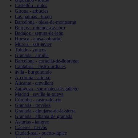
Castellón - nules
Girona - arbúcies
Las-palmas - tinajo
Barcelona - olesa-de-montserrat
Burgos - miranda-de-ebro
Badajoz - segura-de-león
Huesca - aínsa-sobrarbe
Murcia - san-javier
Toledo - yuncos
Granada - armilla
Barcelona - cornellà-de-llobregat
Cantabria - castro-urdiales
ávila - burgohondo
A-coruña - arteixo
Alicante - crevillent
Zaragoza - san-mateo-de-gállego
Madrid - sevilla-la-nueva
Córdoba - castro-del-río
Granada - trevélez
Granada - alpujarra-de-la-sierra
Granada - alhama-de-granada
Asturias - langreo
Cáceres - hervás
Ciudad-real - puerto-lápice