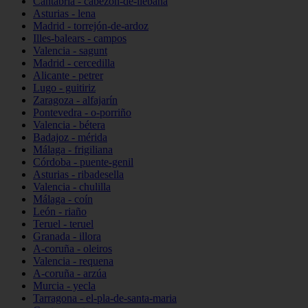
Cantabria - cabezón-de-liébana
Asturias - lena
Madrid - torrejón-de-ardoz
Illes-balears - campos
Valencia - sagunt
Madrid - cercedilla
Alicante - petrer
Lugo - guitiriz
Zaragoza - alfajarín
Pontevedra - o-porriño
Valencia - bétera
Badajoz - mérida
Málaga - frigiliana
Córdoba - puente-genil
Asturias - ribadesella
Valencia - chulilla
Málaga - coín
León - riaño
Teruel - teruel
Granada - illora
A-coruña - oleiros
Valencia - requena
A-coruña - arzúa
Murcia - yecla
Tarragona - el-pla-de-santa-maria