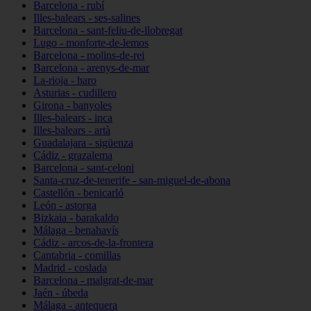
Barcelona - rubí
Illes-balears - ses-salines
Barcelona - sant-feliu-de-llobregat
Lugo - monforte-de-lemos
Barcelona - molins-de-rei
Barcelona - arenys-de-mar
La-rioja - haro
Asturias - cudillero
Girona - banyoles
Illes-balears - inca
Illes-balears - artà
Guadalajara - sigüenza
Cádiz - grazalema
Barcelona - sant-celoni
Santa-cruz-de-tenerife - san-miguel-de-abona
Castellón - benicarló
León - astorga
Bizkaia - barakaldo
Málaga - benahavís
Cádiz - arcos-de-la-frontera
Cantabria - comillas
Madrid - coslada
Barcelona - malgrat-de-mar
Jaén - úbeda
Málaga - antequera