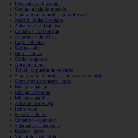
Illes-balears - llucmajor
Sevilla - alcalá-de-guadaíra
Santa-cruz-de-tenerife - guía-de-isora
Madrid - collado-villalba
Alicante - la-vila-joiosa
Cantabria - torrelavega
Asturias - villaviciosa
Lugo - ribadeo
Girona - olot
Murcia - lorca
Cádiz - chipiona
Alicante - dénia
Teruel - la-puebla-de-valverde
Santa-cruz-de-tenerife - santa-cruz-de-tenerife
Santa-cruz-de-tenerife - arafo
Málaga - málaga
Málaga - estepona
Málaga - manilva
Alicante - torrevieja
León - león
Navarra - uharte
Cantabria - santander
Salamanca - salamanca
Bizkaia - getxo
Valladolid - valladolid