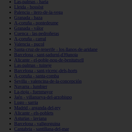
Las-palmas - haría
Lleida - bossòst
Palencia - itero-de-la-vega
Granada - baza
A-coruña - pontedeume
Granada - válor
Cuenca - las-pedroñeras
A-coruña - carral
Valencia - puçol
Santa-cruz-de-tenerife - los-llanos-de-aridane
Barcelona - sant-sadurní-d39anoia
Alicante - el-poble-nou-de-benitatxell
Las-palmas - tuineje
Barcelona - sant-vicenç-dels-horts
A-coruña - santa-comba
Sevilla - valencina-de-la-concepción
Navarra - lumbier
La-rioja - fuenmayor
Jaén - villanueva-del-arzobispo
Lugo - sarria
Madrid - arganda-del-rey
Alicante - els-poblets
Asturias - laviana
Barcelona - vallgorguina
Cantabria - santillana-del-mar