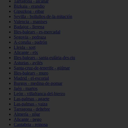
Tarragona - alcanar
Bizkaia - erandio
Gipuzkoa - eibar
Sevilla - bollullos-de-la-mitación
Valencia - manises
Badajoz - llerena
Illes-balears - es-mercadal
Segovia - pedraza
A-coruña - padrón
Lleida - sort
Alicante - elx
Illes-balears - santa-eulària-des-riu
Asturias - avilés
Santa-cruz-de-tenerife - güímar
Illes-balears - muro
Madrid - el-escorial
Burgos - medina-de-pomar
Jaén - martos
León - villafranca-del-bierzo
Las-palmas - agaete
Las-palmas - yaiza
Tarragona - deltebre
Almería - níjar
Alicante - pego
Cantabria - reinosa