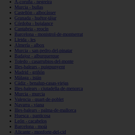
A-coruña - negreira
Murcia - bullas
Castellón - albocàsser
Granada - huétor-tájar
Córdoba - bujalance
Cantabria - reocín
Barcelona - monistrol-de-montserrat
Lleida - les
Almería - albox
Murcia - san-pedro-del-pinatar
Badajoz - alburquerque
Toledo - casarrubios-del-monte
Illes-balears - puigpunyent
Madrid - griñón
Málaga - istán
Cádiz - benalup-casas-viejas
Illes-balears - ciutadella-de-menorca
Murcia - murcia
Valencia - quart-de-poblet
Navarra - viana
Illes-balears - palma-de-mallorca
Huesca - panticosa
León - cacabelos
Barcelona - moià
Alicante - monforte-del-cid