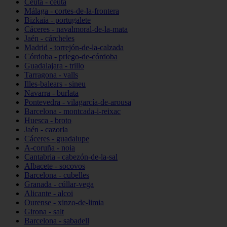
Ceuta - ceuta
Málaga - cortes-de-la-frontera
Bizkaia - portugalete
Cáceres - navalmoral-de-la-mata
Jaén - cárcheles
Madrid - torrejón-de-la-calzada
Córdoba - priego-de-córdoba
Guadalajara - trillo
Tarragona - valls
Illes-balears - sineu
Navarra - burlata
Pontevedra - vilagarcía-de-arousa
Barcelona - montcada-i-reixac
Huesca - broto
Jaén - cazorla
Cáceres - guadalupe
A-coruña - noia
Cantabria - cabezón-de-la-sal
Albacete - socovos
Barcelona - cubelles
Granada - cúllar-vega
Alicante - alcoi
Ourense - xinzo-de-limia
Girona - salt
Barcelona - sabadell