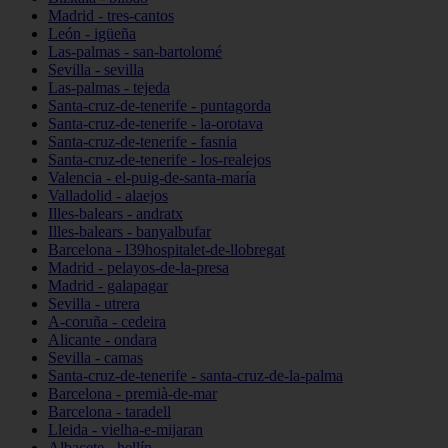
Madrid - tres-cantos
León - igüeña
Las-palmas - san-bartolomé
Sevilla - sevilla
Las-palmas - tejeda
Santa-cruz-de-tenerife - puntagorda
Santa-cruz-de-tenerife - la-orotava
Santa-cruz-de-tenerife - fasnia
Santa-cruz-de-tenerife - los-realejos
Valencia - el-puig-de-santa-maría
Valladolid - alaejos
Illes-balears - andratx
Illes-balears - banyalbufar
Barcelona - l39hospitalet-de-llobregat
Madrid - pelayos-de-la-presa
Madrid - galapagar
Sevilla - utrera
A-coruña - cedeira
Alicante - ondara
Sevilla - camas
Santa-cruz-de-tenerife - santa-cruz-de-la-palma
Barcelona - premià-de-mar
Barcelona - taradell
Lleida - vielha-e-mijaran
Albacete - hellín