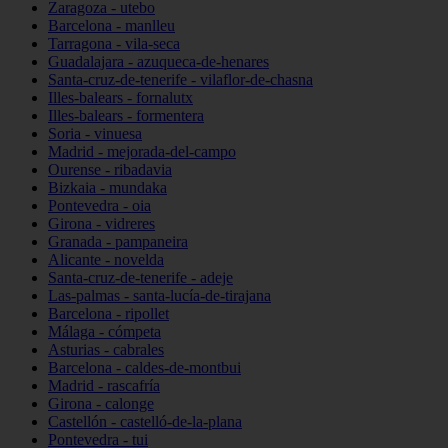
Zaragoza - utebo
Barcelona - manlleu
Tarragona - vila-seca
Guadalajara - azuqueca-de-henares
Santa-cruz-de-tenerife - vilaflor-de-chasna
Illes-balears - fornalutx
Illes-balears - formentera
Soria - vinuesa
Madrid - mejorada-del-campo
Ourense - ribadavia
Bizkaia - mundaka
Pontevedra - oia
Girona - vidreres
Granada - pampaneira
Alicante - novelda
Santa-cruz-de-tenerife - adeje
Las-palmas - santa-lucía-de-tirajana
Barcelona - ripollet
Málaga - cómpeta
Asturias - cabrales
Barcelona - caldes-de-montbui
Madrid - rascafría
Girona - calonge
Castellón - castelló-de-la-plana
Pontevedra - tui