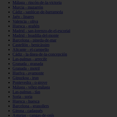
Málaga - rincón-de-la-victoria
Murcia - mazarrón
Cádiz - sanlúcar-de-barrameda
Jaén - linares
Valencia - oliva
Huesca - grañén
Madrid - san-lorenzo-de-el-escorial
Madrid - boadilla-del-monte
Barcelona - pineda-de-mar
Castellón - benicàssim
Alicante - el-campello
Cádiz - la-línea-de-la-concepción
Las-palmas - arrecife
Granada - granada
Granada - motril
Huelva - ayamonte
Gipuzkoa - irun
Pontevedra - o-grove
Málaga - vélez-málaga
Las-palmas - tías
Soria - soria
Huesca - huesca
Barcelona - granollers
Girona - cadaqués
Asturias - cangas-de-onís