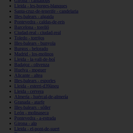
Girona - cantallops
Lleida - les-borges-blanques
Santa-cruz-de-tenerife - candelaria
Illes-balears - algaida
Pontevedra - caldas-de-reis
Barcelona - torelló
Ciudad-real - ciudad-real
Toledo - torrijos
Illes-balears - bunyola
Burgos - belorado
Madrid - los-molinos
Lleida - la-vall-de-boí
Badajoz - olivenza
Huelva - moguer
Alicante - altea
Illes-balears - esporles
Lleida - esterri-d39àneu
Lleida - cervera
Almería - huércal-de-almería
Granada - atarfe
Illes-balears - sóller
León - molinaseca
Pontevedra - a-estrada
Girona - alp
Lleida - el-pont-de-suert