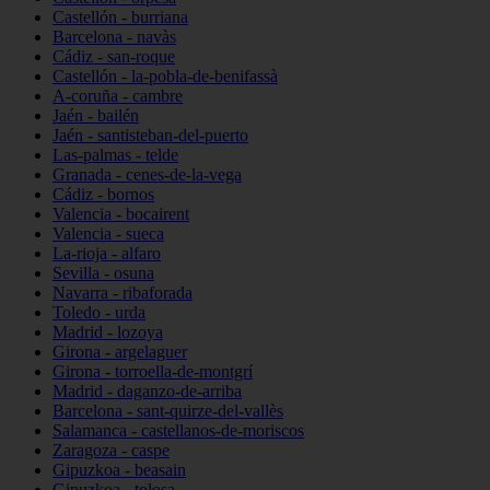
Castellón - burriana
Barcelona - navàs
Cádiz - san-roque
Castellón - la-pobla-de-benifassà
A-coruña - cambre
Jaén - bailén
Jaén - santisteban-del-puerto
Las-palmas - telde
Granada - cenes-de-la-vega
Cádiz - bornos
Valencia - bocairent
Valencia - sueca
La-rioja - alfaro
Sevilla - osuna
Navarra - ribaforada
Toledo - urda
Madrid - lozoya
Girona - argelaguer
Girona - torroella-de-montgrí
Madrid - daganzo-de-arriba
Barcelona - sant-quirze-del-vallès
Salamanca - castellanos-de-moriscos
Zaragoza - caspe
Gipuzkoa - beasain
Gipuzkoa - tolosa