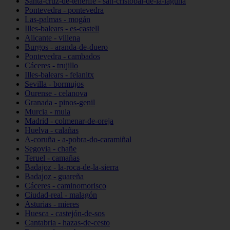
Santa-cruz-de-tenerife - san-cristóbal-de-la-laguna
Pontevedra - pontevedra
Las-palmas - mogán
Illes-balears - es-castell
Alicante - villena
Burgos - aranda-de-duero
Pontevedra - cambados
Cáceres - trujillo
Illes-balears - felanitx
Sevilla - bormujos
Ourense - celanova
Granada - pinos-genil
Murcia - mula
Madrid - colmenar-de-oreja
Huelva - calañas
A-coruña - a-pobra-do-caramiñal
Segovia - chañe
Teruel - camañas
Badajoz - la-roca-de-la-sierra
Badajoz - guareña
Cáceres - caminomorisco
Ciudad-real - malagón
Asturias - mieres
Huesca - castejón-de-sos
Cantabria - hazas-de-cesto