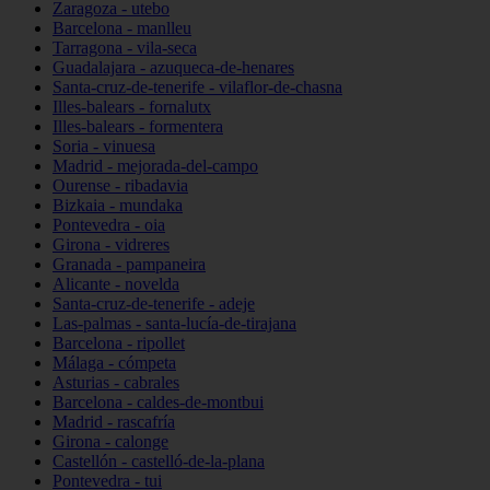
Zaragoza - utebo
Barcelona - manlleu
Tarragona - vila-seca
Guadalajara - azuqueca-de-henares
Santa-cruz-de-tenerife - vilaflor-de-chasna
Illes-balears - fornalutx
Illes-balears - formentera
Soria - vinuesa
Madrid - mejorada-del-campo
Ourense - ribadavia
Bizkaia - mundaka
Pontevedra - oia
Girona - vidreres
Granada - pampaneira
Alicante - novelda
Santa-cruz-de-tenerife - adeje
Las-palmas - santa-lucía-de-tirajana
Barcelona - ripollet
Málaga - cómpeta
Asturias - cabrales
Barcelona - caldes-de-montbui
Madrid - rascafría
Girona - calonge
Castellón - castelló-de-la-plana
Pontevedra - tui