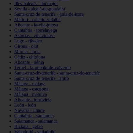
Illes-balears - llucmajor
Sevilla - alcalá-de-guadaíra
Santa-cruz-de-tenerife - guía-de-isora
Madrid - collado-villalba
Alicante - la-vila-joiosa
Cantabria - torrelavega
Asturias - villaviciosa
Lugo - ribadeo
Girona - olot
Murcia - lorca
Cádiz - chipiona
Alicante - dénia
Teruel - la-puebla-de-valverde
Santa-cruz-de-tenerife - santa-cruz-de-tenerife
Santa-cruz-de-tenerife - arafo
Málaga - málaga
Málaga - estepona
Málaga - manilva
Alicante - torrevieja
León - león
Navarra - uharte
Cantabria - santander
Salamanca - salamanca
Bizkaia - getxo
Valladolid - valladolid