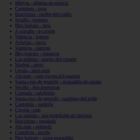
Murcia - alhama-de-murcia
Cantabria - noja
Barcelona - mollet-del-vallès
Sevilla - tomares
Illes-balears - deià
A-coruña - a-coruña
Valencia - torrent
Asturias - navia
Valencia - paterna
Illes-balears - manacor
Las-palmas - puerto-del-rosario
Madrid - pinto
Lleida - naut-aran
Alicante - sant-vicent-del-raspeig
Santa-cruz-de-tenerife - granadilla-de-abona
Sevilla - dos-hermanas
Granada - salobreña
Santa-cruz-de-tenerife - santiago-del-teide
Cantabria - santoña
Girona - pals
Las-palmas - san-bartolomé-de-tirajana
Barcelona - igualada
Alicante - orihuela
Cantabria - laredo
Illes-balears - santa-margalida