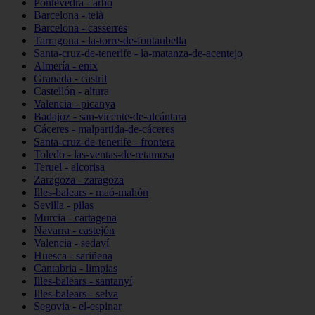
Pontevedra - arbo
Barcelona - teià
Barcelona - casserres
Tarragona - la-torre-de-fontaubella
Santa-cruz-de-tenerife - la-matanza-de-acentejo
Almería - enix
Granada - castril
Castellón - altura
Valencia - picanya
Badajoz - san-vicente-de-alcántara
Cáceres - malpartida-de-cáceres
Santa-cruz-de-tenerife - frontera
Toledo - las-ventas-de-retamosa
Teruel - alcorisa
Zaragoza - zaragoza
Illes-balears - maó-mahón
Sevilla - pilas
Murcia - cartagena
Navarra - castejón
Valencia - sedaví
Huesca - sariñena
Cantabria - limpias
Illes-balears - santanyí
Illes-balears - selva
Segovia - el-espinar