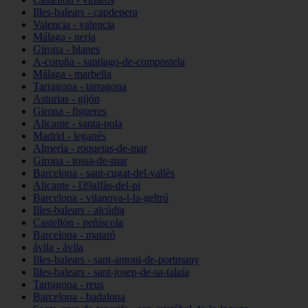
Illes-balears - capdepera
Valencia - valencia
Málaga - nerja
Girona - blanes
A-coruña - santiago-de-compostela
Málaga - marbella
Tarragona - tarragona
Asturias - gijón
Girona - figueres
Alicante - santa-pola
Madrid - leganés
Almería - roquetas-de-mar
Girona - tossa-de-mar
Barcelona - sant-cugat-del-vallès
Alicante - l39alfàs-del-pi
Barcelona - vilanova-i-la-geltrú
Illes-balears - alcúdia
Castellón - peñíscola
Barcelona - mataró
ávila - ávila
Illes-balears - sant-antoni-de-portmany
Illes-balears - sant-josep-de-sa-talaia
Tarragona - reus
Barcelona - badalona