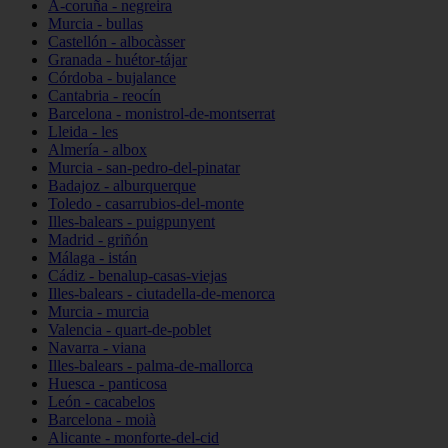
A-coruña - negreira
Murcia - bullas
Castellón - albocàsser
Granada - huétor-tájar
Córdoba - bujalance
Cantabria - reocín
Barcelona - monistrol-de-montserrat
Lleida - les
Almería - albox
Murcia - san-pedro-del-pinatar
Badajoz - alburquerque
Toledo - casarrubios-del-monte
Illes-balears - puigpunyent
Madrid - griñón
Málaga - istán
Cádiz - benalup-casas-viejas
Illes-balears - ciutadella-de-menorca
Murcia - murcia
Valencia - quart-de-poblet
Navarra - viana
Illes-balears - palma-de-mallorca
Huesca - panticosa
León - cacabelos
Barcelona - moià
Alicante - monforte-del-cid