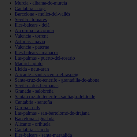
Murcia - alhama-de-murcia
Cantabria - noja
Barcelona - mollet-del-vallès
Sevilla - tomares
Illes-balears - deià
A-coruña - a-coruña
Valencia - torrent
Asturias - navia
Valencia - paterna
Illes-balears - manacor
Las-palmas - puerto-del-rosario
Madrid - pinto
Lleida - naut-aran
Alicante - sant-vicent-del-raspeig
Santa-cruz-de-tenerife - granadilla-de-abona
Sevilla - dos-hermanas
Granada - salobreña
Santa-cruz-de-tenerife - santiago-del-teide
Cantabria - santoña
Girona - pals
Las-palmas - san-bartolomé-de-tirajana
Barcelona - igualada
Alicante - orihuela
Cantabria - laredo
Illes-balears - santa-margalida