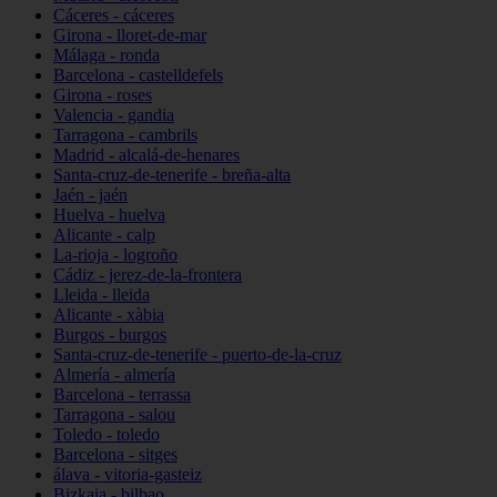
Cáceres - cáceres
Girona - lloret-de-mar
Málaga - ronda
Barcelona - castelldefels
Girona - roses
Valencia - gandia
Tarragona - cambrils
Madrid - alcalá-de-henares
Santa-cruz-de-tenerife - breña-alta
Jaén - jaén
Huelva - huelva
Alicante - calp
La-rioja - logroño
Cádiz - jerez-de-la-frontera
Lleida - lleida
Alicante - xàbia
Burgos - burgos
Santa-cruz-de-tenerife - puerto-de-la-cruz
Almería - almería
Barcelona - terrassa
Tarragona - salou
Toledo - toledo
Barcelona - sitges
álava - vitoria-gasteiz
Bizkaia - bilbao