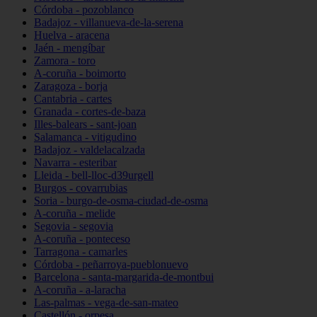
Córdoba - pozoblanco
Badajoz - villanueva-de-la-serena
Huelva - aracena
Jaén - mengíbar
Zamora - toro
A-coruña - boimorto
Zaragoza - borja
Cantabria - cartes
Granada - cortes-de-baza
Illes-balears - sant-joan
Salamanca - vitigudino
Badajoz - valdelacalzada
Navarra - esteribar
Lleida - bell-lloc-d39urgell
Burgos - covarrubias
Soria - burgo-de-osma-ciudad-de-osma
A-coruña - melide
Segovia - segovia
A-coruña - ponteceso
Tarragona - camarles
Córdoba - peñarroya-pueblonuevo
Barcelona - santa-margarida-de-montbui
A-coruña - a-laracha
Las-palmas - vega-de-san-mateo
Castellón - orpesa