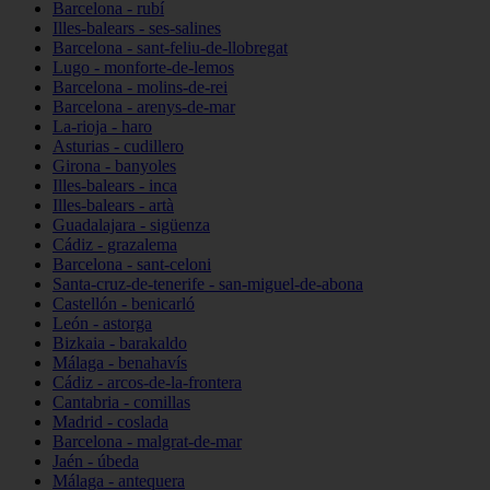
Barcelona - rubí
Illes-balears - ses-salines
Barcelona - sant-feliu-de-llobregat
Lugo - monforte-de-lemos
Barcelona - molins-de-rei
Barcelona - arenys-de-mar
La-rioja - haro
Asturias - cudillero
Girona - banyoles
Illes-balears - inca
Illes-balears - artà
Guadalajara - sigüenza
Cádiz - grazalema
Barcelona - sant-celoni
Santa-cruz-de-tenerife - san-miguel-de-abona
Castellón - benicarló
León - astorga
Bizkaia - barakaldo
Málaga - benahavís
Cádiz - arcos-de-la-frontera
Cantabria - comillas
Madrid - coslada
Barcelona - malgrat-de-mar
Jaén - úbeda
Málaga - antequera