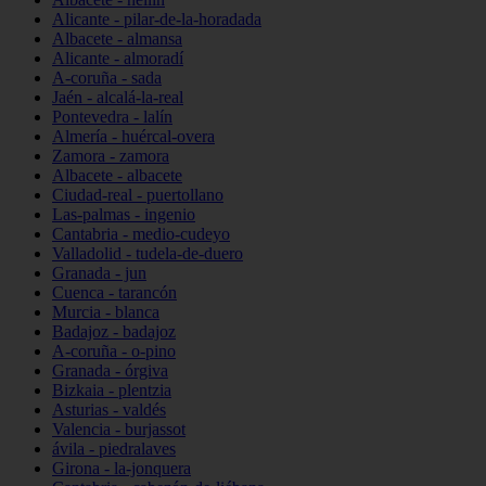
Alicante - pilar-de-la-horadada
Albacete - almansa
Alicante - almoradí
A-coruña - sada
Jaén - alcalá-la-real
Pontevedra - lalín
Almería - huércal-overa
Zamora - zamora
Albacete - albacete
Ciudad-real - puertollano
Las-palmas - ingenio
Cantabria - medio-cudeyo
Valladolid - tudela-de-duero
Granada - jun
Cuenca - tarancón
Murcia - blanca
Badajoz - badajoz
A-coruña - o-pino
Granada - órgiva
Bizkaia - plentzia
Asturias - valdés
Valencia - burjassot
ávila - piedralaves
Girona - la-jonquera