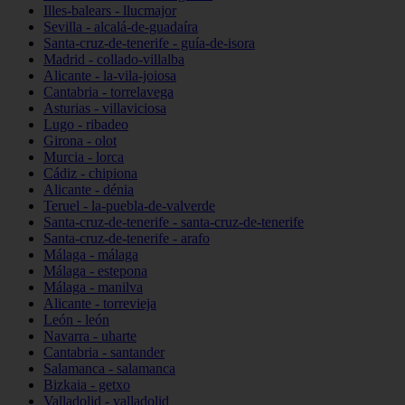
Illes-balears - llucmajor
Sevilla - alcalá-de-guadaíra
Santa-cruz-de-tenerife - guía-de-isora
Madrid - collado-villalba
Alicante - la-vila-joiosa
Cantabria - torrelavega
Asturias - villaviciosa
Lugo - ribadeo
Girona - olot
Murcia - lorca
Cádiz - chipiona
Alicante - dénia
Teruel - la-puebla-de-valverde
Santa-cruz-de-tenerife - santa-cruz-de-tenerife
Santa-cruz-de-tenerife - arafo
Málaga - málaga
Málaga - estepona
Málaga - manilva
Alicante - torrevieja
León - león
Navarra - uharte
Cantabria - santander
Salamanca - salamanca
Bizkaia - getxo
Valladolid - valladolid