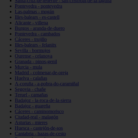
Santa-cruz-de-tenerife - san-cristóbal-de-la-laguna
Pontevedra - pontevedra
Las-palmas - mogán
Illes-balears - es-castell
Alicante - villena
Burgos - aranda-de-duero
Pontevedra - cambados
Cáceres - trujillo
Illes-balears - felanitx
Sevilla - bormujos
Ourense - celanova
Granada - pinos-genil
Murcia - mula
Madrid - colmenar-de-oreja
Huelva - calañas
A-coruña - a-pobra-do-caramiñal
Segovia - chañe
Teruel - camañas
Badajoz - la-roca-de-la-sierra
Badajoz - guareña
Cáceres - caminomorisco
Ciudad-real - malagón
Asturias - mieres
Huesca - castejón-de-sos
Cantabria - hazas-de-cesto