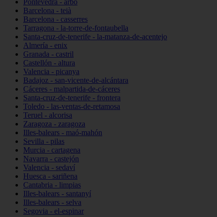
Pontevedra - arbo
Barcelona - teià
Barcelona - casserres
Tarragona - la-torre-de-fontaubella
Santa-cruz-de-tenerife - la-matanza-de-acentejo
Almería - enix
Granada - castril
Castellón - altura
Valencia - picanya
Badajoz - san-vicente-de-alcántara
Cáceres - malpartida-de-cáceres
Santa-cruz-de-tenerife - frontera
Toledo - las-ventas-de-retamosa
Teruel - alcorisa
Zaragoza - zaragoza
Illes-balears - maó-mahón
Sevilla - pilas
Murcia - cartagena
Navarra - castejón
Valencia - sedaví
Huesca - sariñena
Cantabria - limpias
Illes-balears - santanyí
Illes-balears - selva
Segovia - el-espinar