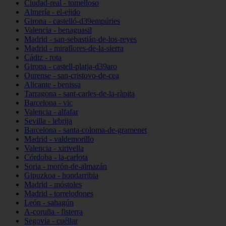
Ciudad-real - tomelloso
Almería - el-ejido
Girona - castelló-d39empúries
Valencia - benaguasil
Madrid - san-sebastián-de-los-reyes
Madrid - miraflores-de-la-sierra
Cádiz - rota
Girona - castell-platja-d39aro
Ourense - san-cristovo-de-cea
Alicante - benissa
Tarragona - sant-carles-de-la-ràpita
Barcelona - vic
Valencia - alfafar
Sevilla - lebrija
Barcelona - santa-coloma-de-gramenet
Madrid - valdemorillo
Valencia - xirivella
Córdoba - la-carlota
Soria - morón-de-almazán
Gipuzkoa - hondarribia
Madrid - móstoles
Madrid - torrelodones
León - sahagún
A-coruña - fisterra
Segovia - cuéllar