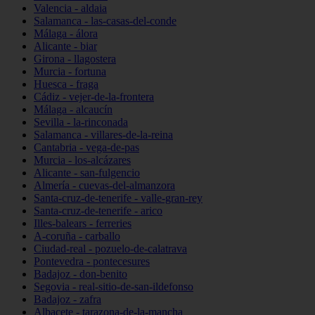
Valencia - aldaia
Salamanca - las-casas-del-conde
Málaga - álora
Alicante - biar
Girona - llagostera
Murcia - fortuna
Huesca - fraga
Cádiz - vejer-de-la-frontera
Málaga - alcaucín
Sevilla - la-rinconada
Salamanca - villares-de-la-reina
Cantabria - vega-de-pas
Murcia - los-alcázares
Alicante - san-fulgencio
Almería - cuevas-del-almanzora
Santa-cruz-de-tenerife - valle-gran-rey
Santa-cruz-de-tenerife - arico
Illes-balears - ferreries
A-coruña - carballo
Ciudad-real - pozuelo-de-calatrava
Pontevedra - pontecesures
Badajoz - don-benito
Segovia - real-sitio-de-san-ildefonso
Badajoz - zafra
Albacete - tarazona-de-la-mancha