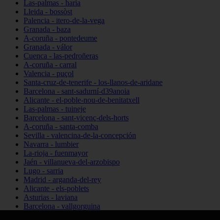
Las-palmas - haría
Lleida - bossòst
Palencia - itero-de-la-vega
Granada - baza
A-coruña - pontedeume
Granada - válor
Cuenca - las-pedroñeras
A-coruña - carral
Valencia - puçol
Santa-cruz-de-tenerife - los-llanos-de-aridane
Barcelona - sant-sadurní-d39anoia
Alicante - el-poble-nou-de-benitatxell
Las-palmas - tuineje
Barcelona - sant-vicenç-dels-horts
A-coruña - santa-comba
Sevilla - valencina-de-la-concepción
Navarra - lumbier
La-rioja - fuenmayor
Jaén - villanueva-del-arzobispo
Lugo - sarria
Madrid - arganda-del-rey
Alicante - els-poblets
Asturias - laviana
Barcelona - vallgorguina
Cantabria - santillana-del-mar