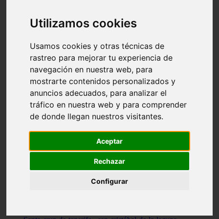
Illes-balears - capdepera
Valencia - valencia
Utilizamos cookies
Málaga - nerja
Girona - blanes
A-coruña - santiago-de-compostela
Usamos cookies y otras técnicas de
Málaga - marbella
rastreo para mejorar tu experiencia de
Tarragona - tarragona
navegación en nuestra web, para
Asturias - gijón
Girona - figueres
mostrarte contenidos personalizados y
Alicante - santa-pola
anuncios adecuados, para analizar el
Madrid - leganés
tráfico en nuestra web y para comprender
Almería - roquetas-de-mar
Girona - tossa-de-mar
de donde llegan nuestros visitantes.
Barcelona - sant-cugat-del-vallès
Alicante - l39alfàs-del-pi
Barcelona - vilanova-i-la-geltrú
Aceptar
Illes-balears - alcúdia
Castellón - peñíscola
Rechazar
Barcelona - mataró
ávila - ávila
Configurar
Illes-balears - sant-antoni-de-portmany
Illes-balears - sant-josep-de-sa-talaia
Tarragona - reus
Barcelona - badalona