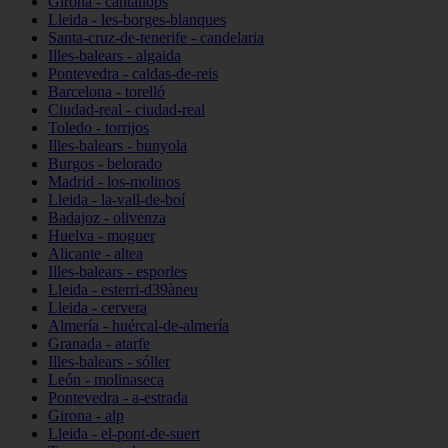
Girona - cantallops
Lleida - les-borges-blanques
Santa-cruz-de-tenerife - candelaria
Illes-balears - algaida
Pontevedra - caldas-de-reis
Barcelona - torelló
Ciudad-real - ciudad-real
Toledo - torrijos
Illes-balears - bunyola
Burgos - belorado
Madrid - los-molinos
Lleida - la-vall-de-boí
Badajoz - olivenza
Huelva - moguer
Alicante - altea
Illes-balears - esporles
Lleida - esterri-d39àneu
Lleida - cervera
Almería - huércal-de-almería
Granada - atarfe
Illes-balears - sóller
León - molinaseca
Pontevedra - a-estrada
Girona - alp
Lleida - el-pont-de-suert