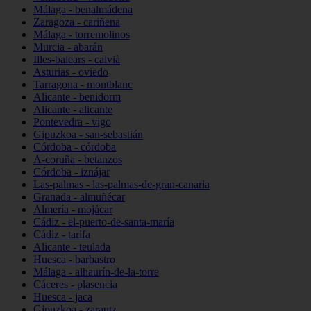
Málaga - benalmádena
Zaragoza - cariñena
Málaga - torremolinos
Murcia - abarán
Illes-balears - calvià
Asturias - oviedo
Tarragona - montblanc
Alicante - benidorm
Alicante - alicante
Pontevedra - vigo
Gipuzkoa - san-sebastián
Córdoba - córdoba
A-coruña - betanzos
Córdoba - iznájar
Las-palmas - las-palmas-de-gran-canaria
Granada - almuñécar
Almería - mojácar
Cádiz - el-puerto-de-santa-maría
Cádiz - tarifa
Alicante - teulada
Huesca - barbastro
Málaga - alhaurín-de-la-torre
Cáceres - plasencia
Huesca - jaca
Gipuzkoa - zarautz