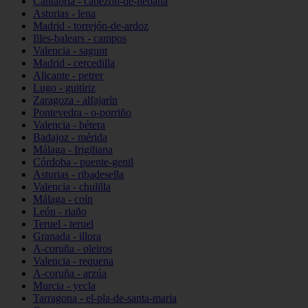
Cantabria - cabezón-de-liébana
Asturias - lena
Madrid - torrejón-de-ardoz
Illes-balears - campos
Valencia - sagunt
Madrid - cercedilla
Alicante - petrer
Lugo - guitiriz
Zaragoza - alfajarín
Pontevedra - o-porriño
Valencia - bétera
Badajoz - mérida
Málaga - frigiliana
Córdoba - puente-genil
Asturias - ribadesella
Valencia - chulilla
Málaga - coín
León - riaño
Teruel - teruel
Granada - illora
A-coruña - oleiros
Valencia - requena
A-coruña - arzúa
Murcia - yecla
Tarragona - el-pla-de-santa-maria