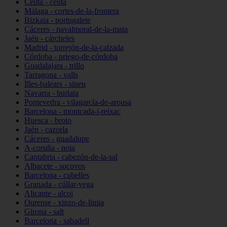
Ceuta - ceuta
Málaga - cortes-de-la-frontera
Bizkaia - portugalete
Cáceres - navalmoral-de-la-mata
Jaén - cárcheles
Madrid - torrejón-de-la-calzada
Córdoba - priego-de-córdoba
Guadalajara - trillo
Tarragona - valls
Illes-balears - sineu
Navarra - burlata
Pontevedra - vilagarcía-de-arousa
Barcelona - montcada-i-reixac
Huesca - broto
Jaén - cazorla
Cáceres - guadalupe
A-coruña - noia
Cantabria - cabezón-de-la-sal
Albacete - socovos
Barcelona - cubelles
Granada - cúllar-vega
Alicante - alcoi
Ourense - xinzo-de-limia
Girona - salt
Barcelona - sabadell