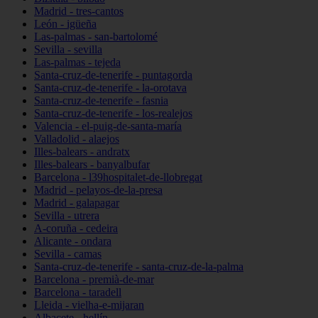
Madrid - tres-cantos
León - igüeña
Las-palmas - san-bartolomé
Sevilla - sevilla
Las-palmas - tejeda
Santa-cruz-de-tenerife - puntagorda
Santa-cruz-de-tenerife - la-orotava
Santa-cruz-de-tenerife - fasnia
Santa-cruz-de-tenerife - los-realejos
Valencia - el-puig-de-santa-maría
Valladolid - alaejos
Illes-balears - andratx
Illes-balears - banyalbufar
Barcelona - l39hospitalet-de-llobregat
Madrid - pelayos-de-la-presa
Madrid - galapagar
Sevilla - utrera
A-coruña - cedeira
Alicante - ondara
Sevilla - camas
Santa-cruz-de-tenerife - santa-cruz-de-la-palma
Barcelona - premià-de-mar
Barcelona - taradell
Lleida - vielha-e-mijaran
Albacete - hellín