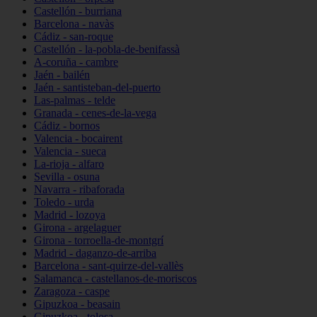
Castellón - burriana
Barcelona - navàs
Cádiz - san-roque
Castellón - la-pobla-de-benifassà
A-coruña - cambre
Jaén - bailén
Jaén - santisteban-del-puerto
Las-palmas - telde
Granada - cenes-de-la-vega
Cádiz - bornos
Valencia - bocairent
Valencia - sueca
La-rioja - alfaro
Sevilla - osuna
Navarra - ribaforada
Toledo - urda
Madrid - lozoya
Girona - argelaguer
Girona - torroella-de-montgrí
Madrid - daganzo-de-arriba
Barcelona - sant-quirze-del-vallès
Salamanca - castellanos-de-moriscos
Zaragoza - caspe
Gipuzkoa - beasain
Gipuzkoa - tolosa