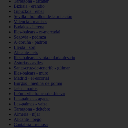
Tarragona - alcanar
Bizkaia - erandio
Gipuzkoa - eibar
Sevilla - bollullos-de-la-mitación
Valencia - manises
Badajoz - llerena
Illes-balears - es-mercadal
Segovia - pedraza
A-coruña - padrón
Lleida - sort
Alicante - elx
Illes-balears - santa-eulària-des-riu
Asturias - avilés
Santa-cruz-de-tenerife - güímar
Illes-balears - muro
Madrid - el-escorial
Burgos - medina-de-pomar
Jaén - martos
León - villafranca-del-bierzo
Las-palmas - agaete
Las-palmas - yaiza
Tarragona - deltebre
Almería - níjar
Alicante - pego
Cantabria - reinosa