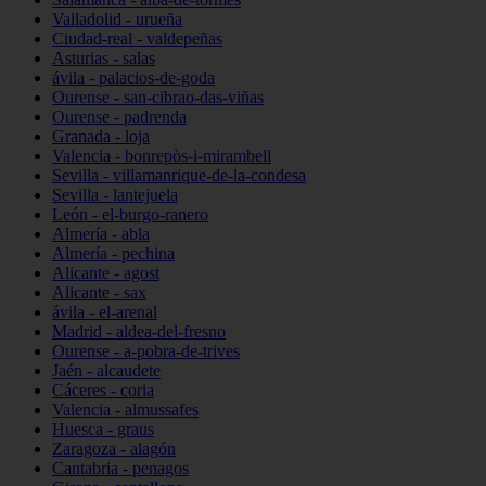
Valladolid - urueña
Ciudad-real - valdepeñas
Asturias - salas
ávila - palacios-de-goda
Ourense - san-cibrao-das-viñas
Ourense - padrenda
Granada - loja
Valencia - bonrepòs-i-mirambell
Sevilla - villamanrique-de-la-condesa
Sevilla - lantejuela
León - el-burgo-ranero
Almería - abla
Almería - pechina
Alicante - agost
Alicante - sax
ávila - el-arenal
Madrid - aldea-del-fresno
Ourense - a-pobra-de-trives
Jaén - alcaudete
Cáceres - coria
Valencia - almussafes
Huesca - graus
Zaragoza - alagón
Cantabria - penagos