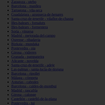
Zaragoza - utebo
Barcelona - manlleu
Tarragona - vila-seca
Guadalajara - azuqueca-de-henares
Santa-cruz-de-tenerife - vilaflor-de-chasna
Illes-balears - fornalutx
Illes-balears - formentera
Soria - vinuesa
Madrid - mejorada-del-campo
Ourense - ribadavia
Bizkaia - mundaka
Pontevedra - oia
Girona - vidreres
Granada - pampaneira
Alicante - novelda
Santa-cruz-de-tenerife - adeje
Las-palmas - santa-lucía-de-tirajana
Barcelona - ripollet
Málaga - cómpeta
Asturias - cabrales
Barcelona - caldes-de-montbui
Madrid - rascafría
Girona - calonge
Castellón - castelló-de-la-plana
Pontevedra - tui