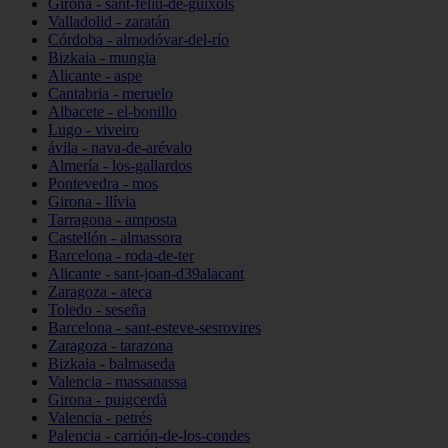
Girona - sant-feliu-de-guíxols
Valladolid - zaratán
Córdoba - almodóvar-del-río
Bizkaia - mungia
Alicante - aspe
Cantabria - meruelo
Albacete - el-bonillo
Lugo - viveiro
ávila - nava-de-arévalo
Almería - los-gallardos
Pontevedra - mos
Girona - llívia
Tarragona - amposta
Castellón - almassora
Barcelona - roda-de-ter
Alicante - sant-joan-d39alacant
Zaragoza - ateca
Toledo - seseña
Barcelona - sant-esteve-sesrovires
Zaragoza - tarazona
Bizkaia - balmaseda
Valencia - massanassa
Girona - puigcerdà
Valencia - petrés
Palencia - carrión-de-los-condes