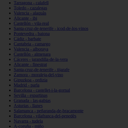
Tarragona - calafell
Toledo - cazalegas
Valencia - alaquàs
Alicante - ibi
Castellón - vila-real
Santa-cruz-de-tenerife - icod-de-los-vinos
Pontevedra - baiona
Cádiz - barbate
Cantabria - camargo
Valencia - alboraya
Castellón - almenara
Cáceres - jarandilla-de-la-vera
Alicante - finestrat
Santa-cruz-de-tenerife - tijarafe
Zamora - moraleja-del-vino
Gipuzkoa - ordizia
Madrid - parla
Barcelona - castellet-i-la-gornal
Sevilla - espartinas
Granada - las-gabias
Asturias - llanes
Salamanca - peñaranda-de-bracamonte
Barcelona - vilafranca-del-penedès
Navarra - tudela
A-coruña - miño