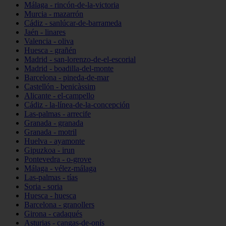
Málaga - rincón-de-la-victoria
Murcia - mazarrón
Cádiz - sanlúcar-de-barrameda
Jaén - linares
Valencia - oliva
Huesca - grañén
Madrid - san-lorenzo-de-el-escorial
Madrid - boadilla-del-monte
Barcelona - pineda-de-mar
Castellón - benicàssim
Alicante - el-campello
Cádiz - la-línea-de-la-concepción
Las-palmas - arrecife
Granada - granada
Granada - motril
Huelva - ayamonte
Gipuzkoa - irun
Pontevedra - o-grove
Málaga - vélez-málaga
Las-palmas - tías
Soria - soria
Huesca - huesca
Barcelona - granollers
Girona - cadaqués
Asturias - cangas-de-onís