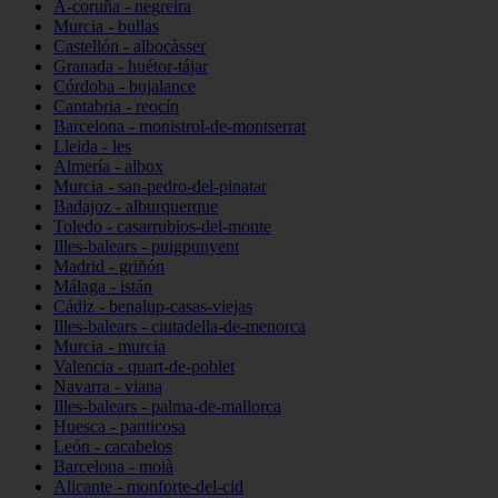
A-coruña - negreira
Murcia - bullas
Castellón - albocàsser
Granada - huétor-tájar
Córdoba - bujalance
Cantabria - reocín
Barcelona - monistrol-de-montserrat
Lleida - les
Almería - albox
Murcia - san-pedro-del-pinatar
Badajoz - alburquerque
Toledo - casarrubios-del-monte
Illes-balears - puigpunyent
Madrid - griñón
Málaga - istán
Cádiz - benalup-casas-viejas
Illes-balears - ciutadella-de-menorca
Murcia - murcia
Valencia - quart-de-poblet
Navarra - viana
Illes-balears - palma-de-mallorca
Huesca - panticosa
León - cacabelos
Barcelona - moià
Alicante - monforte-del-cid