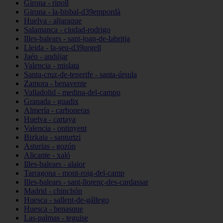
Girona - ripoll
Girona - la-bisbal-d39empordà
Huelva - aljaraque
Salamanca - ciudad-rodrigo
Illes-balears - sant-joan-de-labritja
Lleida - la-seu-d39urgell
Jaén - andújar
Valencia - mislata
Santa-cruz-de-tenerife - santa-úrsula
Zamora - benavente
Valladolid - medina-del-campo
Granada - guadix
Almería - carboneras
Huelva - cartaya
Valencia - ontinyent
Bizkaia - santurtzi
Asturias - gozón
Alicante - xaló
Illes-balears - alaior
Tarragona - mont-roig-del-camp
Illes-balears - sant-llorenç-des-cardassar
Madrid - chinchón
Huesca - sallent-de-gállego
Huesca - benasque
Las-palmas - teguise