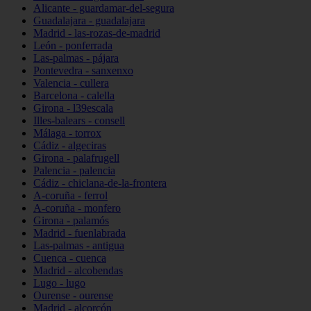
Alicante - guardamar-del-segura
Guadalajara - guadalajara
Madrid - las-rozas-de-madrid
León - ponferrada
Las-palmas - pájara
Pontevedra - sanxenxo
Valencia - cullera
Barcelona - calella
Girona - l39escala
Illes-balears - consell
Málaga - torrox
Cádiz - algeciras
Girona - palafrugell
Palencia - palencia
Cádiz - chiclana-de-la-frontera
A-coruña - ferrol
A-coruña - monfero
Girona - palamós
Madrid - fuenlabrada
Las-palmas - antigua
Cuenca - cuenca
Madrid - alcobendas
Lugo - lugo
Ourense - ourense
Madrid - alcorcón