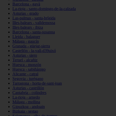
Barcelona - gavà
La-rioja - santo-domingo-de-la-calzada
Asturias - grado
Las-palmas - santa-brígida
Illes-balears - valldemossa
Illes-balears - ibiza
Barcelona - santa-susanna
Lleida - balaguer
Málaga - gaucín
Granada - güejar-sierra
Castellón - la-vall-d39uixó
Asturias - siero
Teruel - alcañiz
Huesca - monzón
Huesca - sabiñánigo
Alicante - catral
Segovia - turégano
Tarragona - horta-de-sant-joan
Asturias - castrillón
Cantabria - colindres
La-rioja - arnedo
Málaga - mollina
Gipuzkoa - andoain
Bizkaia - sestao
Salamanca - alba-de-tormes