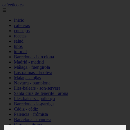
cafeetico.es
☰
Inicio
cafeteras
consejos
recetas
salud
tipos
tutorial
Barcelona - barcelona
Madrid - madrid
Málaga - fuengirola
Las-palmas - la-oliva
Málaga - mijas
Navarra - pamplona
Illes-balears - son-servera
Santa-cruz-de-tenerife - arona
Illes-balears - pollença
Barcelona - la-garriga
Cádiz - cádiz
Palencia - frómista
Barcelona - manresa
Girona - girona
Castellón - vinaròs