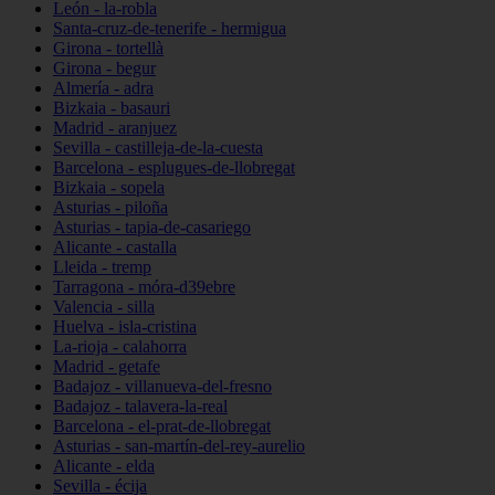
León - la-robla
Santa-cruz-de-tenerife - hermigua
Girona - tortellà
Girona - begur
Almería - adra
Bizkaia - basauri
Madrid - aranjuez
Sevilla - castilleja-de-la-cuesta
Barcelona - esplugues-de-llobregat
Bizkaia - sopela
Asturias - piloña
Asturias - tapia-de-casariego
Alicante - castalla
Lleida - tremp
Tarragona - móra-d39ebre
Valencia - silla
Huelva - isla-cristina
La-rioja - calahorra
Madrid - getafe
Badajoz - villanueva-del-fresno
Badajoz - talavera-la-real
Barcelona - el-prat-de-llobregat
Asturias - san-martín-del-rey-aurelio
Alicante - elda
Sevilla - écija