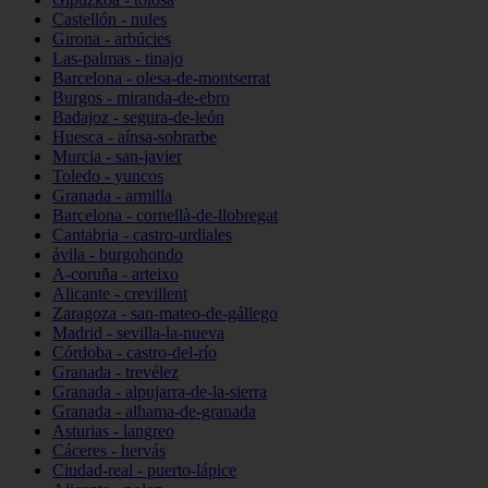
Castellón - nules
Girona - arbúcies
Las-palmas - tinajo
Barcelona - olesa-de-montserrat
Burgos - miranda-de-ebro
Badajoz - segura-de-león
Huesca - aínsa-sobrarbe
Murcia - san-javier
Toledo - yuncos
Granada - armilla
Barcelona - cornellà-de-llobregat
Cantabria - castro-urdiales
ávila - burgohondo
A-coruña - arteixo
Alicante - crevillent
Zaragoza - san-mateo-de-gállego
Madrid - sevilla-la-nueva
Córdoba - castro-del-río
Granada - trevélez
Granada - alpujarra-de-la-sierra
Granada - alhama-de-granada
Asturias - langreo
Cáceres - hervás
Ciudad-real - puerto-lápice