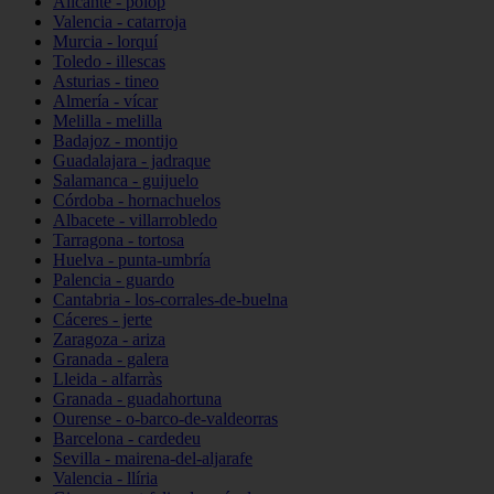
Alicante - polop
Valencia - catarroja
Murcia - lorquí
Toledo - illescas
Asturias - tineo
Almería - vícar
Melilla - melilla
Badajoz - montijo
Guadalajara - jadraque
Salamanca - guijuelo
Córdoba - hornachuelos
Albacete - villarrobledo
Tarragona - tortosa
Huelva - punta-umbría
Palencia - guardo
Cantabria - los-corrales-de-buelna
Cáceres - jerte
Zaragoza - ariza
Granada - galera
Lleida - alfarràs
Granada - guadahortuna
Ourense - o-barco-de-valdeorras
Barcelona - cardedeu
Sevilla - mairena-del-aljarafe
Valencia - llíria