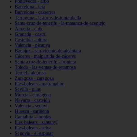
Pontevedra - arbo
Barcelona - teià
Barcelona - casserres
Tarragona - la-torre-de-fontaubella
Santa-cruz-de-tenerife - la-matanza-de-acentejo
Almería - enix
Granada - castril
Castellón - altura
Valencia - picanya
Badajoz - san-vicente-de-alcántara
Cáceres - malpartida-de-cáceres
Santa-cruz-de-tenerife - frontera
Toledo - las-ventas-de-retamosa
Teruel - alcorisa
Zaragoza - zaragoza
Illes-balears - maó-mahón
Sevilla - pilas
Murcia - cartagena
Navarra - castejón
Valencia - sedaví
Huesca - sariñena
Cantabria - limpias
Illes-balears - santanyí
Illes-balears - selva
Segovia - el-espinar