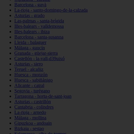
Barcelona - gavà
La-rioja - santo-domingo-de-la-calzada
Asturias - grado
Las-palmas - santa-brígida
Illes-balears - valldemossa
Illes-balears - ibiza
Barcelona - santa-susanna
Lleida - balaguer
Málaga - gaucín
Granada - güejar-sierra
Castellón - la-vall-d39uixó
Asturias - siero
Teruel - alcañiz
Huesca - monzón
Huesca - sabiñánigo
Alicante - catral
Segovia - turégano
Tarragona - horta-de-sant-joan
Asturias - castrillón
Cantabria - colindres
La-rioja - arnedo
Málaga - mollina
Gipuzkoa - andoain
Bizkaia - sestao
Salamanca - alba-de-tormes