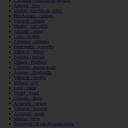
Cantabria - cabezón-de-liébana
Asturias - lena
Madrid - torrejón-de-ardoz
Illes-balears - campos
Valencia - sagunt
Madrid - cercedilla
Alicante - petrer
Lugo - guitiriz
Zaragoza - alfajarín
Pontevedra - o-porriño
Valencia - bétera
Badajoz - mérida
Málaga - frigiliana
Córdoba - puente-genil
Asturias - ribadesella
Valencia - chulilla
Málaga - coín
León - riaño
Teruel - teruel
Granada - illora
A-coruña - oleiros
Valencia - requena
A-coruña - arzúa
Murcia - yecla
Tarragona - el-pla-de-santa-maria