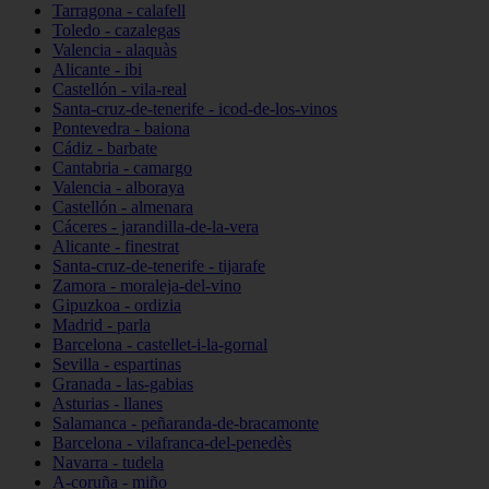
Tarragona - calafell
Toledo - cazalegas
Valencia - alaquàs
Alicante - ibi
Castellón - vila-real
Santa-cruz-de-tenerife - icod-de-los-vinos
Pontevedra - baiona
Cádiz - barbate
Cantabria - camargo
Valencia - alboraya
Castellón - almenara
Cáceres - jarandilla-de-la-vera
Alicante - finestrat
Santa-cruz-de-tenerife - tijarafe
Zamora - moraleja-del-vino
Gipuzkoa - ordizia
Madrid - parla
Barcelona - castellet-i-la-gornal
Sevilla - espartinas
Granada - las-gabias
Asturias - llanes
Salamanca - peñaranda-de-bracamonte
Barcelona - vilafranca-del-penedès
Navarra - tudela
A-coruña - miño