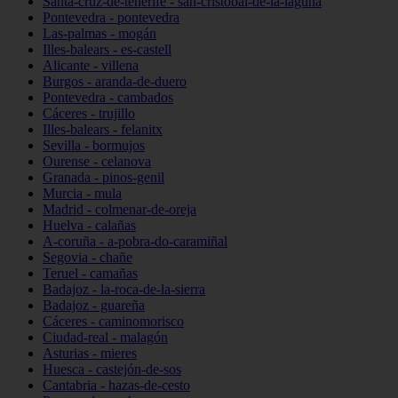
Santa-cruz-de-tenerife - san-cristóbal-de-la-laguna
Pontevedra - pontevedra
Las-palmas - mogán
Illes-balears - es-castell
Alicante - villena
Burgos - aranda-de-duero
Pontevedra - cambados
Cáceres - trujillo
Illes-balears - felanitx
Sevilla - bormujos
Ourense - celanova
Granada - pinos-genil
Murcia - mula
Madrid - colmenar-de-oreja
Huelva - calañas
A-coruña - a-pobra-do-caramiñal
Segovia - chañe
Teruel - camañas
Badajoz - la-roca-de-la-sierra
Badajoz - guareña
Cáceres - caminomorisco
Ciudad-real - malagón
Asturias - mieres
Huesca - castejón-de-sos
Cantabria - hazas-de-cesto