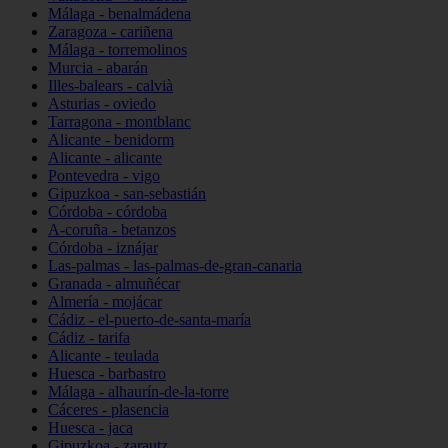
Málaga - benalmádena
Zaragoza - cariñena
Málaga - torremolinos
Murcia - abarán
Illes-balears - calvià
Asturias - oviedo
Tarragona - montblanc
Alicante - benidorm
Alicante - alicante
Pontevedra - vigo
Gipuzkoa - san-sebastián
Córdoba - córdoba
A-coruña - betanzos
Córdoba - iznájar
Las-palmas - las-palmas-de-gran-canaria
Granada - almuñécar
Almería - mojácar
Cádiz - el-puerto-de-santa-maría
Cádiz - tarifa
Alicante - teulada
Huesca - barbastro
Málaga - alhaurín-de-la-torre
Cáceres - plasencia
Huesca - jaca
Gipuzkoa - zarautz