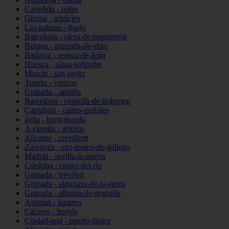
Castellón - nules
Girona - arbúcies
Las-palmas - tinajo
Barcelona - olesa-de-montserrat
Burgos - miranda-de-ebro
Badajoz - segura-de-león
Huesca - aínsa-sobrarbe
Murcia - san-javier
Toledo - yuncos
Granada - armilla
Barcelona - cornellà-de-llobregat
Cantabria - castro-urdiales
ávila - burgohondo
A-coruña - arteixo
Alicante - crevillent
Zaragoza - san-mateo-de-gállego
Madrid - sevilla-la-nueva
Córdoba - castro-del-río
Granada - trevélez
Granada - alpujarra-de-la-sierra
Granada - alhama-de-granada
Asturias - langreo
Cáceres - hervás
Ciudad-real - puerto-lápice