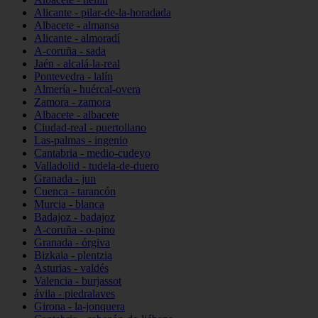
Alicante - pilar-de-la-horadada
Albacete - almansa
Alicante - almoradí
A-coruña - sada
Jaén - alcalá-la-real
Pontevedra - lalín
Almería - huércal-overa
Zamora - zamora
Albacete - albacete
Ciudad-real - puertollano
Las-palmas - ingenio
Cantabria - medio-cudeyo
Valladolid - tudela-de-duero
Granada - jun
Cuenca - tarancón
Murcia - blanca
Badajoz - badajoz
A-coruña - o-pino
Granada - órgiva
Bizkaia - plentzia
Asturias - valdés
Valencia - burjassot
ávila - piedralaves
Girona - la-jonquera