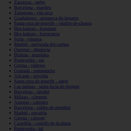
Zaragoza - utebo
Barcelona - manlleu
Tarragona - vila-seca
Guadalajara - azuqueca-de-henares
Santa-cruz-de-tenerife - vilaflor-de-chasna
Illes-balears - fornalutx
Illes-balears - formentera
Soria - vinuesa
Madrid - mejorada-del-campo
Ourense - ribadavia
Bizkaia - mundaka
Pontevedra - oia
Girona - vidreres
Granada - pampaneira
Alicante - novelda
Santa-cruz-de-tenerife - adeje
Las-palmas - santa-lucía-de-tirajana
Barcelona - ripollet
Málaga - cómpeta
Asturias - cabrales
Barcelona - caldes-de-montbui
Madrid - rascafría
Girona - calonge
Castellón - castelló-de-la-plana
Pontevedra - tui