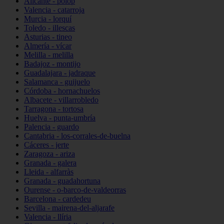
Alicante - polop
Valencia - catarroja
Murcia - lorquí
Toledo - illescas
Asturias - tineo
Almería - vícar
Melilla - melilla
Badajoz - montijo
Guadalajara - jadraque
Salamanca - guijuelo
Córdoba - hornachuelos
Albacete - villarrobledo
Tarragona - tortosa
Huelva - punta-umbría
Palencia - guardo
Cantabria - los-corrales-de-buelna
Cáceres - jerte
Zaragoza - ariza
Granada - galera
Lleida - alfarràs
Granada - guadahortuna
Ourense - o-barco-de-valdeorras
Barcelona - cardedeu
Sevilla - mairena-del-aljarafe
Valencia - llíria