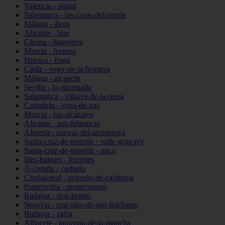
Valencia - aldaia
Salamanca - las-casas-del-conde
Málaga - álora
Alicante - biar
Girona - llagostera
Murcia - fortuna
Huesca - fraga
Cádiz - vejer-de-la-frontera
Málaga - alcaucín
Sevilla - la-rinconada
Salamanca - villares-de-la-reina
Cantabria - vega-de-pas
Murcia - los-alcázares
Alicante - san-fulgencio
Almería - cuevas-del-almanzora
Santa-cruz-de-tenerife - valle-gran-rey
Santa-cruz-de-tenerife - arico
Illes-balears - ferreries
A-coruña - carballo
Ciudad-real - pozuelo-de-calatrava
Pontevedra - pontecesures
Badajoz - don-benito
Segovia - real-sitio-de-san-ildefonso
Badajoz - zafra
Albacete - tarazona-de-la-mancha