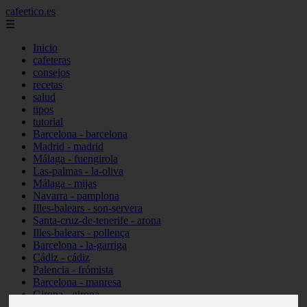
cafeetico.es
☰
Inicio
cafeteras
consejos
recetas
salud
tipos
tutorial
Barcelona - barcelona
Madrid - madrid
Málaga - fuengirola
Las-palmas - la-oliva
Málaga - mijas
Navarra - pamplona
Illes-balears - son-servera
Santa-cruz-de-tenerife - arona
Illes-balears - pollença
Barcelona - la-garriga
Cádiz - cádiz
Palencia - frómista
Barcelona - manresa
Girona - girona
Castellón - vinaròs