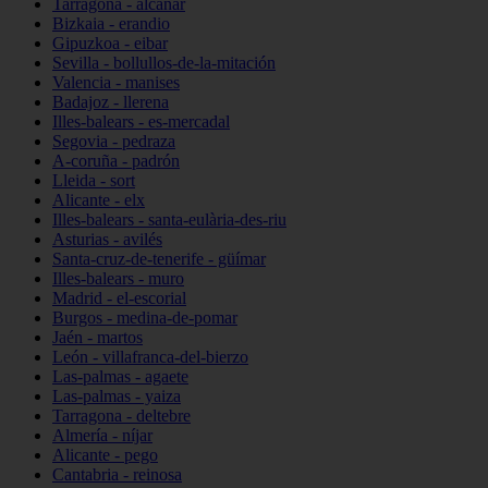
Tarragona - alcanar
Bizkaia - erandio
Gipuzkoa - eibar
Sevilla - bollullos-de-la-mitación
Valencia - manises
Badajoz - llerena
Illes-balears - es-mercadal
Segovia - pedraza
A-coruña - padrón
Lleida - sort
Alicante - elx
Illes-balears - santa-eulària-des-riu
Asturias - avilés
Santa-cruz-de-tenerife - güímar
Illes-balears - muro
Madrid - el-escorial
Burgos - medina-de-pomar
Jaén - martos
León - villafranca-del-bierzo
Las-palmas - agaete
Las-palmas - yaiza
Tarragona - deltebre
Almería - níjar
Alicante - pego
Cantabria - reinosa