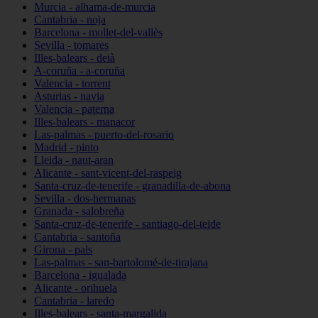
Murcia - alhama-de-murcia
Cantabria - noja
Barcelona - mollet-del-vallès
Sevilla - tomares
Illes-balears - deià
A-coruña - a-coruña
Valencia - torrent
Asturias - navia
Valencia - paterna
Illes-balears - manacor
Las-palmas - puerto-del-rosario
Madrid - pinto
Lleida - naut-aran
Alicante - sant-vicent-del-raspeig
Santa-cruz-de-tenerife - granadilla-de-abona
Sevilla - dos-hermanas
Granada - salobreña
Santa-cruz-de-tenerife - santiago-del-teide
Cantabria - santoña
Girona - pals
Las-palmas - san-bartolomé-de-tirajana
Barcelona - igualada
Alicante - orihuela
Cantabria - laredo
Illes-balears - santa-margalida