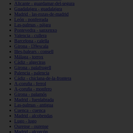
Alicante - guardamar-del-segura
Guadalajara - guadalajara
Madrid - las-rozas-de-madrid
León - ponferrada
Las-palmas - pájara
Pontevedra - sanxenxo
Valencia - cullera
Barcelona - calella
Girona - l39escala
Illes-balears - consell
Málaga - torrox
Cádiz - algeciras
Girona - palafrugell
Palencia - palencia
Cádiz - chiclana-de-la-frontera
A-coruña - ferrol
A-coruña - monfero
Girona - palamós
Madrid - fuenlabrada
Las-palmas - antigua
Cuenca - cuenca
Madrid - alcobendas
Lugo - lugo
Ourense - ourense
Madrid - alcorcón