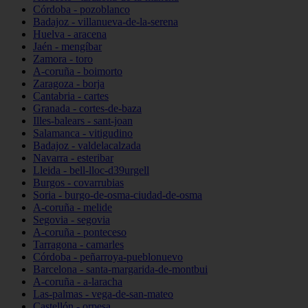
Córdoba - pozoblanco
Badajoz - villanueva-de-la-serena
Huelva - aracena
Jaén - mengíbar
Zamora - toro
A-coruña - boimorto
Zaragoza - borja
Cantabria - cartes
Granada - cortes-de-baza
Illes-balears - sant-joan
Salamanca - vitigudino
Badajoz - valdelacalzada
Navarra - esteribar
Lleida - bell-lloc-d39urgell
Burgos - covarrubias
Soria - burgo-de-osma-ciudad-de-osma
A-coruña - melide
Segovia - segovia
A-coruña - ponteceso
Tarragona - camarles
Córdoba - peñarroya-pueblonuevo
Barcelona - santa-margarida-de-montbui
A-coruña - a-laracha
Las-palmas - vega-de-san-mateo
Castellón - orpesa