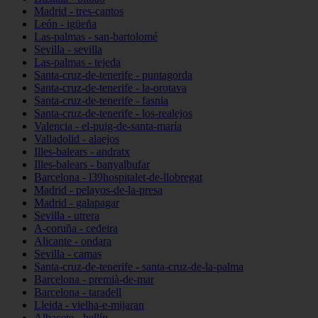
Madrid - tres-cantos
León - igüeña
Las-palmas - san-bartolomé
Sevilla - sevilla
Las-palmas - tejeda
Santa-cruz-de-tenerife - puntagorda
Santa-cruz-de-tenerife - la-orotava
Santa-cruz-de-tenerife - fasnia
Santa-cruz-de-tenerife - los-realejos
Valencia - el-puig-de-santa-maría
Valladolid - alaejos
Illes-balears - andratx
Illes-balears - banyalbufar
Barcelona - l39hospitalet-de-llobregat
Madrid - pelayos-de-la-presa
Madrid - galapagar
Sevilla - utrera
A-coruña - cedeira
Alicante - ondara
Sevilla - camas
Santa-cruz-de-tenerife - santa-cruz-de-la-palma
Barcelona - premià-de-mar
Barcelona - taradell
Lleida - vielha-e-mijaran
Albacete - hellín