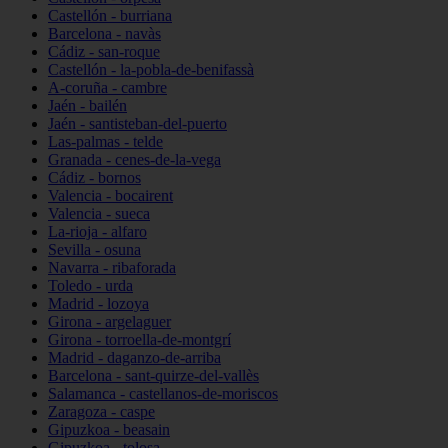
Castellón - burriana
Barcelona - navàs
Cádiz - san-roque
Castellón - la-pobla-de-benifassà
A-coruña - cambre
Jaén - bailén
Jaén - santisteban-del-puerto
Las-palmas - telde
Granada - cenes-de-la-vega
Cádiz - bornos
Valencia - bocairent
Valencia - sueca
La-rioja - alfaro
Sevilla - osuna
Navarra - ribaforada
Toledo - urda
Madrid - lozoya
Girona - argelaguer
Girona - torroella-de-montgrí
Madrid - daganzo-de-arriba
Barcelona - sant-quirze-del-vallès
Salamanca - castellanos-de-moriscos
Zaragoza - caspe
Gipuzkoa - beasain
Gipuzkoa - tolosa