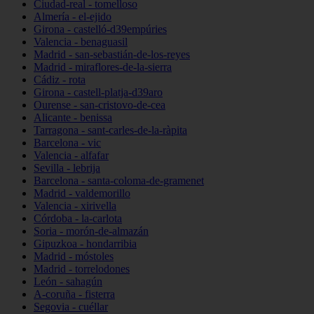
Ciudad-real - tomelloso
Almería - el-ejido
Girona - castelló-d39empúries
Valencia - benaguasil
Madrid - san-sebastián-de-los-reyes
Madrid - miraflores-de-la-sierra
Cádiz - rota
Girona - castell-platja-d39aro
Ourense - san-cristovo-de-cea
Alicante - benissa
Tarragona - sant-carles-de-la-ràpita
Barcelona - vic
Valencia - alfafar
Sevilla - lebrija
Barcelona - santa-coloma-de-gramenet
Madrid - valdemorillo
Valencia - xirivella
Córdoba - la-carlota
Soria - morón-de-almazán
Gipuzkoa - hondarribia
Madrid - móstoles
Madrid - torrelodones
León - sahagún
A-coruña - fisterra
Segovia - cuéllar