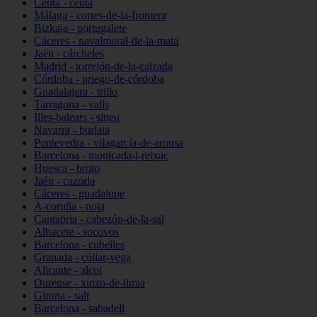
Ceuta - ceuta
Málaga - cortes-de-la-frontera
Bizkaia - portugalete
Cáceres - navalmoral-de-la-mata
Jaén - cárcheles
Madrid - torrejón-de-la-calzada
Córdoba - priego-de-córdoba
Guadalajara - trillo
Tarragona - valls
Illes-balears - sineu
Navarra - burlata
Pontevedra - vilagarcía-de-arousa
Barcelona - montcada-i-reixac
Huesca - broto
Jaén - cazorla
Cáceres - guadalupe
A-coruña - noia
Cantabria - cabezón-de-la-sal
Albacete - socovos
Barcelona - cubelles
Granada - cúllar-vega
Alicante - alcoi
Ourense - xinzo-de-limia
Girona - salt
Barcelona - sabadell