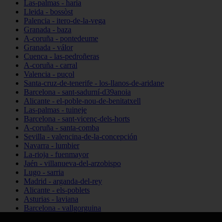
Las-palmas - haría
Lleida - bossòst
Palencia - itero-de-la-vega
Granada - baza
A-coruña - pontedeume
Granada - válor
Cuenca - las-pedroñeras
A-coruña - carral
Valencia - puçol
Santa-cruz-de-tenerife - los-llanos-de-aridane
Barcelona - sant-sadurní-d39anoia
Alicante - el-poble-nou-de-benitatxell
Las-palmas - tuineje
Barcelona - sant-vicenç-dels-horts
A-coruña - santa-comba
Sevilla - valencina-de-la-concepción
Navarra - lumbier
La-rioja - fuenmayor
Jaén - villanueva-del-arzobispo
Lugo - sarria
Madrid - arganda-del-rey
Alicante - els-poblets
Asturias - laviana
Barcelona - vallgorguina
Cantabria - santillana-del-mar