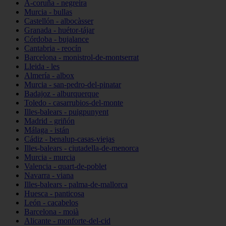
A-coruña - negreira
Murcia - bullas
Castellón - albocàsser
Granada - huétor-tájar
Córdoba - bujalance
Cantabria - reocín
Barcelona - monistrol-de-montserrat
Lleida - les
Almería - albox
Murcia - san-pedro-del-pinatar
Badajoz - alburquerque
Toledo - casarrubios-del-monte
Illes-balears - puigpunyent
Madrid - griñón
Málaga - istán
Cádiz - benalup-casas-viejas
Illes-balears - ciutadella-de-menorca
Murcia - murcia
Valencia - quart-de-poblet
Navarra - viana
Illes-balears - palma-de-mallorca
Huesca - panticosa
León - cacabelos
Barcelona - moià
Alicante - monforte-del-cid