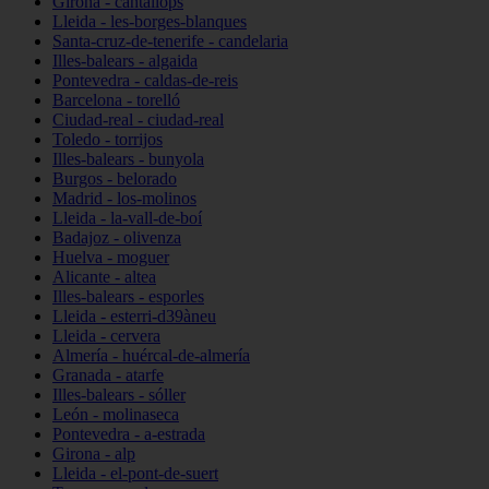
Girona - cantallops
Lleida - les-borges-blanques
Santa-cruz-de-tenerife - candelaria
Illes-balears - algaida
Pontevedra - caldas-de-reis
Barcelona - torelló
Ciudad-real - ciudad-real
Toledo - torrijos
Illes-balears - bunyola
Burgos - belorado
Madrid - los-molinos
Lleida - la-vall-de-boí
Badajoz - olivenza
Huelva - moguer
Alicante - altea
Illes-balears - esporles
Lleida - esterri-d39àneu
Lleida - cervera
Almería - huércal-de-almería
Granada - atarfe
Illes-balears - sóller
León - molinaseca
Pontevedra - a-estrada
Girona - alp
Lleida - el-pont-de-suert