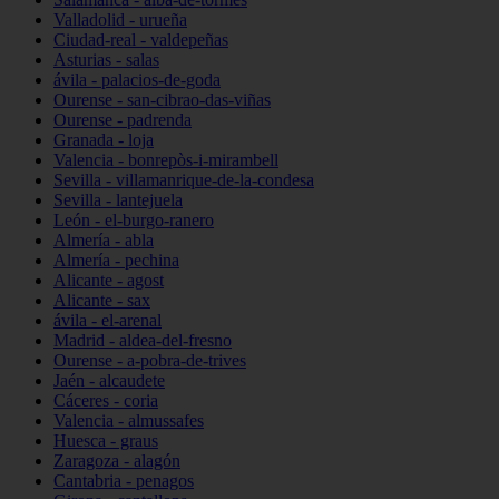
Valladolid - urueña
Ciudad-real - valdepeñas
Asturias - salas
ávila - palacios-de-goda
Ourense - san-cibrao-das-viñas
Ourense - padrenda
Granada - loja
Valencia - bonrepòs-i-mirambell
Sevilla - villamanrique-de-la-condesa
Sevilla - lantejuela
León - el-burgo-ranero
Almería - abla
Almería - pechina
Alicante - agost
Alicante - sax
ávila - el-arenal
Madrid - aldea-del-fresno
Ourense - a-pobra-de-trives
Jaén - alcaudete
Cáceres - coria
Valencia - almussafes
Huesca - graus
Zaragoza - alagón
Cantabria - penagos