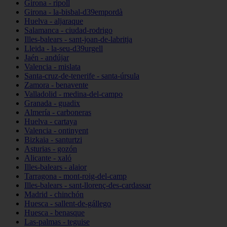
Girona - ripoll
Girona - la-bisbal-d39empordà
Huelva - aljaraque
Salamanca - ciudad-rodrigo
Illes-balears - sant-joan-de-labritja
Lleida - la-seu-d39urgell
Jaén - andújar
Valencia - mislata
Santa-cruz-de-tenerife - santa-úrsula
Zamora - benavente
Valladolid - medina-del-campo
Granada - guadix
Almería - carboneras
Huelva - cartaya
Valencia - ontinyent
Bizkaia - santurtzi
Asturias - gozón
Alicante - xaló
Illes-balears - alaior
Tarragona - mont-roig-del-camp
Illes-balears - sant-llorenç-des-cardassar
Madrid - chinchón
Huesca - sallent-de-gállego
Huesca - benasque
Las-palmas - teguise