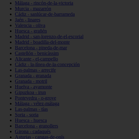
Málaga - rincón-de-la-victoria
Murcia - mazarrón
Cádiz - sanlúcar-de-barrameda
Jaén - linares
Valencia - oliva
Huesca - grañén
Madrid - san-lorenzo-de-el-escorial
Madrid - boadilla-del-monte
Barcelona - pineda-de-mar
Castellón - benicàssim
Alicante - el-campello
Cádiz - la-línea-de-la-concepción
Las-palmas - arrecife
Granada - granada
Granada - motril
Huelva - ayamonte
Gipuzkoa - irun
Pontevedra - o-grove
Málaga - vélez-málaga
Las-palmas - tías
Soria - soria
Huesca - huesca
Barcelona - granollers
Girona - cadaqués
Asturias - cangas-de-onís