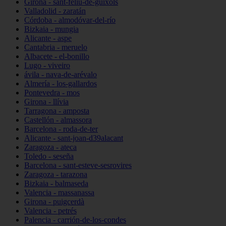
Girona - sant-feliu-de-guíxols
Valladolid - zaratán
Córdoba - almodóvar-del-río
Bizkaia - mungia
Alicante - aspe
Cantabria - meruelo
Albacete - el-bonillo
Lugo - viveiro
ávila - nava-de-arévalo
Almería - los-gallardos
Pontevedra - mos
Girona - llívia
Tarragona - amposta
Castellón - almassora
Barcelona - roda-de-ter
Alicante - sant-joan-d39alacant
Zaragoza - ateca
Toledo - seseña
Barcelona - sant-esteve-sesrovires
Zaragoza - tarazona
Bizkaia - balmaseda
Valencia - massanassa
Girona - puigcerdà
Valencia - petrés
Palencia - carrión-de-los-condes