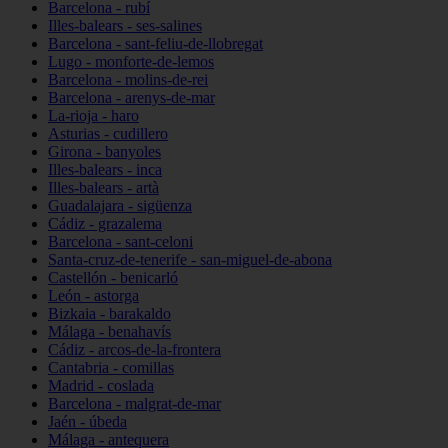
Barcelona - rubí
Illes-balears - ses-salines
Barcelona - sant-feliu-de-llobregat
Lugo - monforte-de-lemos
Barcelona - molins-de-rei
Barcelona - arenys-de-mar
La-rioja - haro
Asturias - cudillero
Girona - banyoles
Illes-balears - inca
Illes-balears - artà
Guadalajara - sigüenza
Cádiz - grazalema
Barcelona - sant-celoni
Santa-cruz-de-tenerife - san-miguel-de-abona
Castellón - benicarló
León - astorga
Bizkaia - barakaldo
Málaga - benahavís
Cádiz - arcos-de-la-frontera
Cantabria - comillas
Madrid - coslada
Barcelona - malgrat-de-mar
Jaén - úbeda
Málaga - antequera