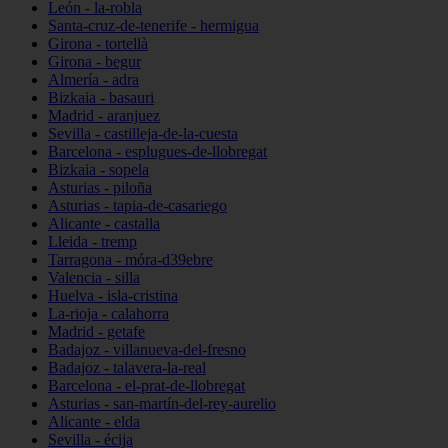
León - la-robla
Santa-cruz-de-tenerife - hermigua
Girona - tortellà
Girona - begur
Almería - adra
Bizkaia - basauri
Madrid - aranjuez
Sevilla - castilleja-de-la-cuesta
Barcelona - esplugues-de-llobregat
Bizkaia - sopela
Asturias - piloña
Asturias - tapia-de-casariego
Alicante - castalla
Lleida - tremp
Tarragona - móra-d39ebre
Valencia - silla
Huelva - isla-cristina
La-rioja - calahorra
Madrid - getafe
Badajoz - villanueva-del-fresno
Badajoz - talavera-la-real
Barcelona - el-prat-de-llobregat
Asturias - san-martín-del-rey-aurelio
Alicante - elda
Sevilla - écija