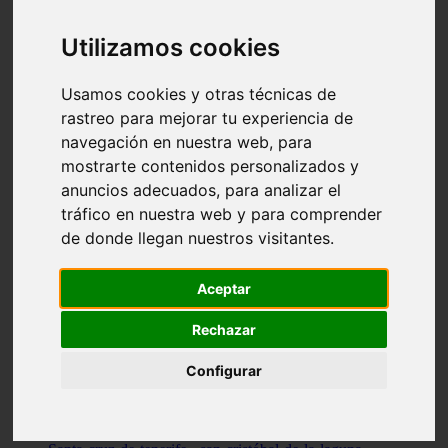
Illes-balears - capdepera
Valencia - valencia
Utilizamos cookies
Málaga - nerja
Girona - blanes
A-coruña - santiago-de-compostela
Usamos cookies y otras técnicas de
Málaga - marbella
rastreo para mejorar tu experiencia de
Tarragona - tarragona
navegación en nuestra web, para
Asturias - gijón
Girona - figueres
mostrarte contenidos personalizados y
Alicante - santa-pola
anuncios adecuados, para analizar el
Madrid - leganés
tráfico en nuestra web y para comprender
Almería - roquetas-de-mar
Girona - tossa-de-mar
de donde llegan nuestros visitantes.
Barcelona - sant-cugat-del-vallès
Alicante - l39alfàs-del-pi
Barcelona - vilanova-i-la-geltrú
Aceptar
Illes-balears - alcúdia
Castellón - peñíscola
Rechazar
Barcelona - mataró
ávila - ávila
Configurar
Illes-balears - sant-antoni-de-portmany
Illes-balears - sant-josep-de-sa-talaia
Tarragona - reus
Barcelona - badalona