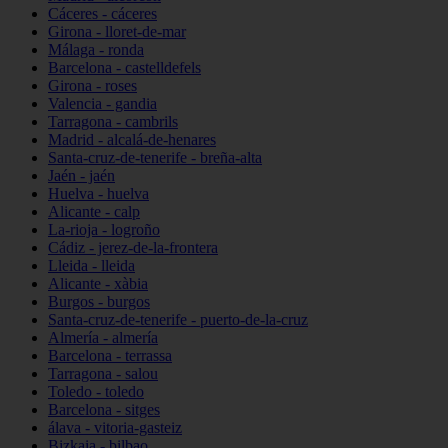
Cáceres - cáceres
Girona - lloret-de-mar
Málaga - ronda
Barcelona - castelldefels
Girona - roses
Valencia - gandia
Tarragona - cambrils
Madrid - alcalá-de-henares
Santa-cruz-de-tenerife - breña-alta
Jaén - jaén
Huelva - huelva
Alicante - calp
La-rioja - logroño
Cádiz - jerez-de-la-frontera
Lleida - lleida
Alicante - xàbia
Burgos - burgos
Santa-cruz-de-tenerife - puerto-de-la-cruz
Almería - almería
Barcelona - terrassa
Tarragona - salou
Toledo - toledo
Barcelona - sitges
álava - vitoria-gasteiz
Bizkaia - bilbao