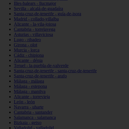
Illes-balears - llucmajor
Sevilla - alcalá-de-guadaíra
Santa-cruz-de-tenerife - guía-de-isora
Madrid - collado-villalba
Alicante - la-vila-joiosa
Cantabria - torrelavega
Asturias - villaviciosa
Lugo - ribadeo
Girona - olot
Murcia - lorca
Cádiz - chipiona
Alicante - dénia
Teruel - la-puebla-de-valverde
Santa-cruz-de-tenerife - santa-cruz-de-tenerife
Santa-cruz-de-tenerife - arafo
Málaga - málaga
Málaga - estepona
Málaga - manilva
Alicante - torrevieja
León - león
Navarra - uharte
Cantabria - santander
Salamanca - salamanca
Bizkaia - getxo
Valladolid - valladolid