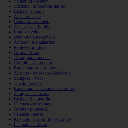
Valladolid - zaratán
Córdoba - almodóvar-del-río
Bizkaia - mungia
Alicante - aspe
Cantabria - meruelo
Albacete - el-bonillo
Lugo - viveiro
ávila - nava-de-arévalo
Almería - los-gallardos
Pontevedra - mos
Girona - llívia
Tarragona - amposta
Castellón - almassora
Barcelona - roda-de-ter
Alicante - sant-joan-d39alacant
Zaragoza - ateca
Toledo - seseña
Barcelona - sant-esteve-sesrovires
Zaragoza - tarazona
Bizkaia - balmaseda
Valencia - massanassa
Girona - puigcerdà
Valencia - petrés
Palencia - carrión-de-los-condes
Las-palmas - haría