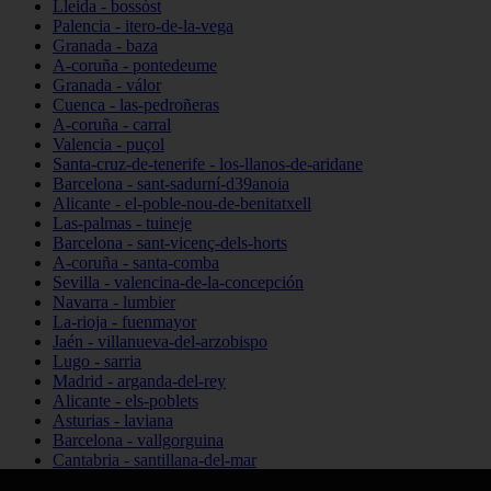
Lleida - bossòst
Palencia - itero-de-la-vega
Granada - baza
A-coruña - pontedeume
Granada - válor
Cuenca - las-pedroñeras
A-coruña - carral
Valencia - puçol
Santa-cruz-de-tenerife - los-llanos-de-aridane
Barcelona - sant-sadurní-d39anoia
Alicante - el-poble-nou-de-benitatxell
Las-palmas - tuineje
Barcelona - sant-vicenç-dels-horts
A-coruña - santa-comba
Sevilla - valencina-de-la-concepción
Navarra - lumbier
La-rioja - fuenmayor
Jaén - villanueva-del-arzobispo
Lugo - sarria
Madrid - arganda-del-rey
Alicante - els-poblets
Asturias - laviana
Barcelona - vallgorguina
Cantabria - santillana-del-mar
Zamora - santa-maría-de-la-vega