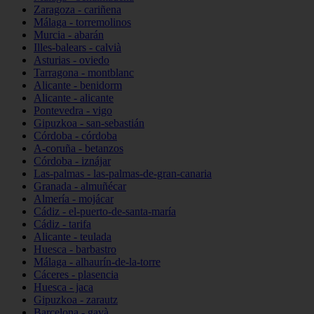
Zaragoza - cariñena
Málaga - torremolinos
Murcia - abarán
Illes-balears - calvià
Asturias - oviedo
Tarragona - montblanc
Alicante - benidorm
Alicante - alicante
Pontevedra - vigo
Gipuzkoa - san-sebastián
Córdoba - córdoba
A-coruña - betanzos
Córdoba - iznájar
Las-palmas - las-palmas-de-gran-canaria
Granada - almuñécar
Almería - mojácar
Cádiz - el-puerto-de-santa-maría
Cádiz - tarifa
Alicante - teulada
Huesca - barbastro
Málaga - alhaurín-de-la-torre
Cáceres - plasencia
Huesca - jaca
Gipuzkoa - zarautz
Barcelona - gavà