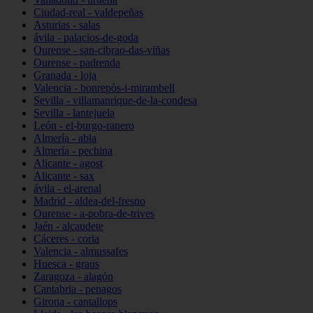
Ciudad-real - valdepeñas
Asturias - salas
ávila - palacios-de-goda
Ourense - san-cibrao-das-viñas
Ourense - padrenda
Granada - loja
Valencia - bonrepòs-i-mirambell
Sevilla - villamanrique-de-la-condesa
Sevilla - lantejuela
León - el-burgo-ranero
Almería - abla
Almería - pechina
Alicante - agost
Alicante - sax
ávila - el-arenal
Madrid - aldea-del-fresno
Ourense - a-pobra-de-trives
Jaén - alcaudete
Cáceres - coria
Valencia - almussafes
Huesca - graus
Zaragoza - alagón
Cantabria - penagos
Girona - cantallops