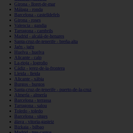
Girona - lloret-de-mar
Málaga - ronda
Barcelona - castelldefels
Girona - roses
Valencia - gandia
Tarragona - cambrils
Madrid - alcalá-de-henares
Santa-cruz-de-tenerife - breña-alta
Jaén - jaén
Huelva - huelva
Alicante - calp
La-rioja - logroño
Cádiz - jerez-de-la-frontera
Lleida - lleida
Alicante - xàbia
Burgos - burgos
Santa-cruz-de-tenerife - puerto-de-la-cruz
Almería - almería
Barcelona - terrassa
Tarragona - salou
Toledo - toledo
Barcelona - sitges
álava - vitoria-gasteiz
Bizkaia - bilbao
Madrid - tres-cantos