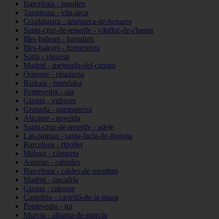
Barcelona - manlleu
Tarragona - vila-seca
Guadalajara - azuqueca-de-henares
Santa-cruz-de-tenerife - vilaflor-de-chasna
Illes-balears - fornalutx
Illes-balears - formentera
Soria - vinuesa
Madrid - mejorada-del-campo
Ourense - ribadavia
Bizkaia - mundaka
Pontevedra - oia
Girona - vidreres
Granada - pampaneira
Alicante - novelda
Santa-cruz-de-tenerife - adeje
Las-palmas - santa-lucía-de-tirajana
Barcelona - ripollet
Málaga - cómpeta
Asturias - cabrales
Barcelona - caldes-de-montbui
Madrid - rascafría
Girona - calonge
Castellón - castelló-de-la-plana
Pontevedra - tui
Murcia - alhama-de-murcia