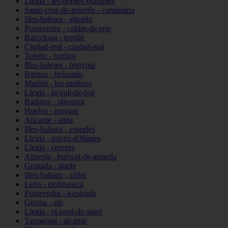
Lleida - les-borges-blanques
Santa-cruz-de-tenerife - candelaria
Illes-balears - algaida
Pontevedra - caldas-de-reis
Barcelona - torelló
Ciudad-real - ciudad-real
Toledo - torrijos
Illes-balears - bunyola
Burgos - belorado
Madrid - los-molinos
Lleida - la-vall-de-boí
Badajoz - olivenza
Huelva - moguer
Alicante - altea
Illes-balears - esporles
Lleida - esterri-d39àneu
Lleida - cervera
Almería - huércal-de-almería
Granada - atarfe
Illes-balears - sóller
León - molinaseca
Pontevedra - a-estrada
Girona - alp
Lleida - el-pont-de-suert
Tarragona - alcanar