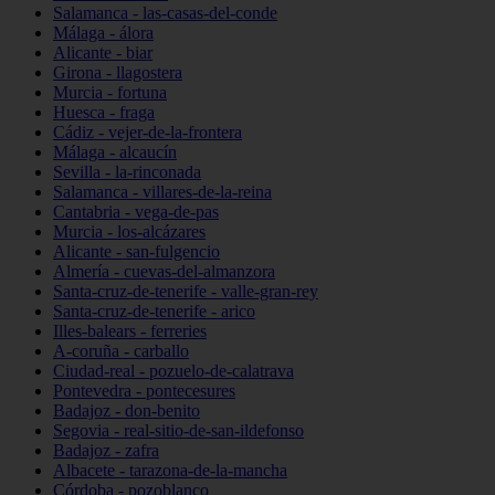
Salamanca - las-casas-del-conde
Málaga - álora
Alicante - biar
Girona - llagostera
Murcia - fortuna
Huesca - fraga
Cádiz - vejer-de-la-frontera
Málaga - alcaucín
Sevilla - la-rinconada
Salamanca - villares-de-la-reina
Cantabria - vega-de-pas
Murcia - los-alcázares
Alicante - san-fulgencio
Almería - cuevas-del-almanzora
Santa-cruz-de-tenerife - valle-gran-rey
Santa-cruz-de-tenerife - arico
Illes-balears - ferreries
A-coruña - carballo
Ciudad-real - pozuelo-de-calatrava
Pontevedra - pontecesures
Badajoz - don-benito
Segovia - real-sitio-de-san-ildefonso
Badajoz - zafra
Albacete - tarazona-de-la-mancha
Córdoba - pozoblanco