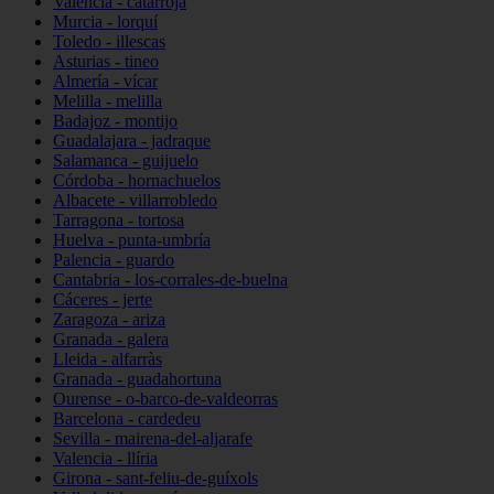
Valencia - catarroja
Murcia - lorquí
Toledo - illescas
Asturias - tineo
Almería - vícar
Melilla - melilla
Badajoz - montijo
Guadalajara - jadraque
Salamanca - guijuelo
Córdoba - hornachuelos
Albacete - villarrobledo
Tarragona - tortosa
Huelva - punta-umbría
Palencia - guardo
Cantabria - los-corrales-de-buelna
Cáceres - jerte
Zaragoza - ariza
Granada - galera
Lleida - alfarràs
Granada - guadahortuna
Ourense - o-barco-de-valdeorras
Barcelona - cardedeu
Sevilla - mairena-del-aljarafe
Valencia - llíria
Girona - sant-feliu-de-guíxols