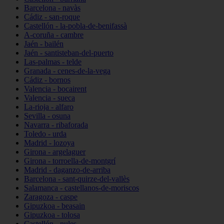
Barcelona - navàs
Cádiz - san-roque
Castellón - la-pobla-de-benifassà
A-coruña - cambre
Jaén - bailén
Jaén - santisteban-del-puerto
Las-palmas - telde
Granada - cenes-de-la-vega
Cádiz - bornos
Valencia - bocairent
Valencia - sueca
La-rioja - alfaro
Sevilla - osuna
Navarra - ribaforada
Toledo - urda
Madrid - lozoya
Girona - argelaguer
Girona - torroella-de-montgrí
Madrid - daganzo-de-arriba
Barcelona - sant-quirze-del-vallès
Salamanca - castellanos-de-moriscos
Zaragoza - caspe
Gipuzkoa - beasain
Gipuzkoa - tolosa
Castellón - nules