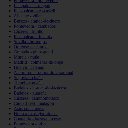
Pontevedra - pontevedra
Las-palmas - mogán
Illes-balears - es-castell
Alicante - villena
Burgos - aranda-de-duero
Pontevedra - cambados
Cáceres - trujillo
Illes-balears - felanitx
Sevilla - bormujos
Ourense - celanova
Granada - pinos-genil
Murcia - mula
Madrid - colmenar-de-oreja
Huelva - calañas
A-coruña - a-pobra-do-caramiñal
Segovia - chañe
Teruel - camañas
Badajoz - la-roca-de-la-sierra
Badajoz - guareña
Cáceres - caminomorisco
Ciudad-real - malagón
Asturias - mieres
Huesca - castejón-de-sos
Cantabria - hazas-de-cesto
Pontevedra - arbo