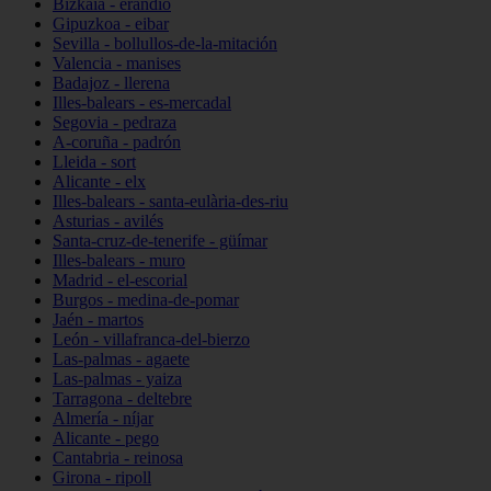
Bizkaia - erandio
Gipuzkoa - eibar
Sevilla - bollullos-de-la-mitación
Valencia - manises
Badajoz - llerena
Illes-balears - es-mercadal
Segovia - pedraza
A-coruña - padrón
Lleida - sort
Alicante - elx
Illes-balears - santa-eulària-des-riu
Asturias - avilés
Santa-cruz-de-tenerife - güímar
Illes-balears - muro
Madrid - el-escorial
Burgos - medina-de-pomar
Jaén - martos
León - villafranca-del-bierzo
Las-palmas - agaete
Las-palmas - yaiza
Tarragona - deltebre
Almería - níjar
Alicante - pego
Cantabria - reinosa
Girona - ripoll