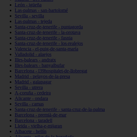
León - igüeña
Las-palmas - san-bartolomé
Sevilla - sevilla
Las-palmas - tejeda
Santa-cruz-de-tenerife - puntagorda
Santa-cruz-de-tenerife - la-orotava
Santa-cruz-de-tenerife - fasnia
Santa-cruz-de-tenerife - los-realejos
Valencia - el-puig-de-santa-maría
Valladolid - alaejos
Illes-balears - andratx
Illes-balears - banyalbufar
Barcelona - l39hospitalet-de-llobregat
Madrid - pelayos-de-la-presa
Madrid - galapagar
Sevilla - utrera
A-coruña - cedeira
Alicante - ondara
Sevilla - camas
Santa-cruz-de-tenerife - santa-cruz-de-la-palma
Barcelona - premià-de-mar
Barcelona - taradell
Lleida - vielha-e-mijaran
Albacete - hellín
Alicante - pilar-de-la-horadada