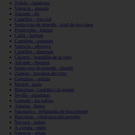
Toledo - cazalegas
Valencia - alaquàs
Alicante - ibi
Castellón - vila-real
Santa-cruz-de-tenerife - icod-de-los-vinos
Pontevedra - baiona
Cádiz - barbate
Cantabria - camargo
Valencia - alboraya
Castellón - almenara
Cáceres - jarandilla-de-la-vera
Alicante - finestrat
Santa-cruz-de-tenerife - tijarafe
Zamora - moraleja-del-vino
Gipuzkoa - ordizia
Madrid - parla
Barcelona - castellet-i-la-gornal
Sevilla - espartinas
Granada - las-gabias
Asturias - llanes
Salamanca - peñaranda-de-bracamonte
Barcelona - vilafranca-del-penedès
Navarra - tudela
A-coruña - miño
Valencia - aldaia