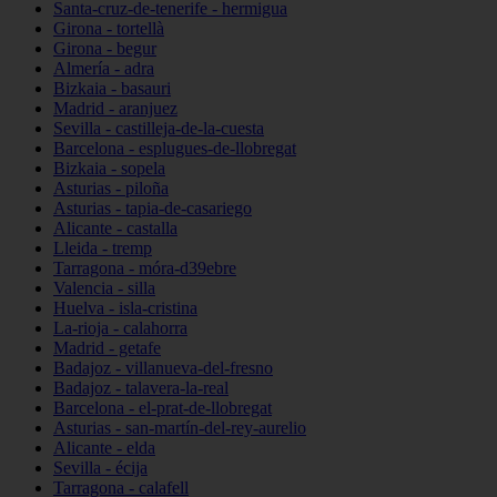
Santa-cruz-de-tenerife - hermigua
Girona - tortellà
Girona - begur
Almería - adra
Bizkaia - basauri
Madrid - aranjuez
Sevilla - castilleja-de-la-cuesta
Barcelona - esplugues-de-llobregat
Bizkaia - sopela
Asturias - piloña
Asturias - tapia-de-casariego
Alicante - castalla
Lleida - tremp
Tarragona - móra-d39ebre
Valencia - silla
Huelva - isla-cristina
La-rioja - calahorra
Madrid - getafe
Badajoz - villanueva-del-fresno
Badajoz - talavera-la-real
Barcelona - el-prat-de-llobregat
Asturias - san-martín-del-rey-aurelio
Alicante - elda
Sevilla - écija
Tarragona - calafell