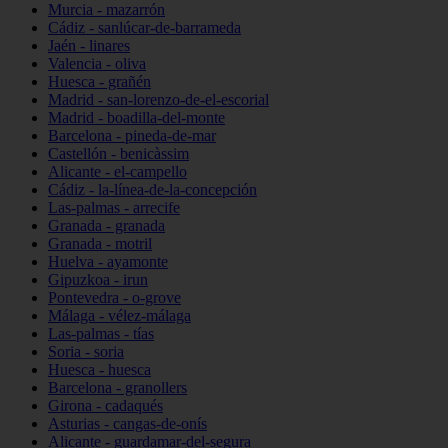
Murcia - mazarrón
Cádiz - sanlúcar-de-barrameda
Jaén - linares
Valencia - oliva
Huesca - grañén
Madrid - san-lorenzo-de-el-escorial
Madrid - boadilla-del-monte
Barcelona - pineda-de-mar
Castellón - benicàssim
Alicante - el-campello
Cádiz - la-línea-de-la-concepción
Las-palmas - arrecife
Granada - granada
Granada - motril
Huelva - ayamonte
Gipuzkoa - irun
Pontevedra - o-grove
Málaga - vélez-málaga
Las-palmas - tías
Soria - soria
Huesca - huesca
Barcelona - granollers
Girona - cadaqués
Asturias - cangas-de-onís
Alicante - guardamar-del-segura