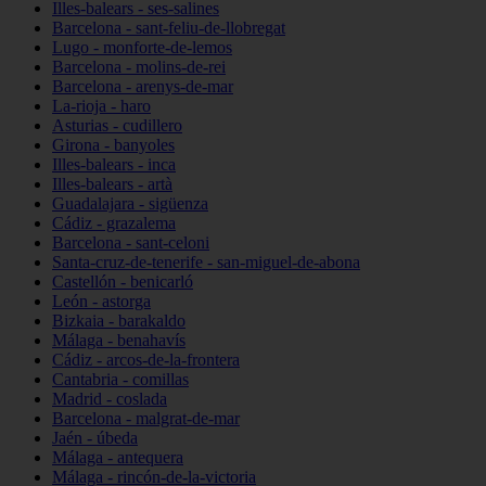
Illes-balears - ses-salines
Barcelona - sant-feliu-de-llobregat
Lugo - monforte-de-lemos
Barcelona - molins-de-rei
Barcelona - arenys-de-mar
La-rioja - haro
Asturias - cudillero
Girona - banyoles
Illes-balears - inca
Illes-balears - artà
Guadalajara - sigüenza
Cádiz - grazalema
Barcelona - sant-celoni
Santa-cruz-de-tenerife - san-miguel-de-abona
Castellón - benicarló
León - astorga
Bizkaia - barakaldo
Málaga - benahavís
Cádiz - arcos-de-la-frontera
Cantabria - comillas
Madrid - coslada
Barcelona - malgrat-de-mar
Jaén - úbeda
Málaga - antequera
Málaga - rincón-de-la-victoria