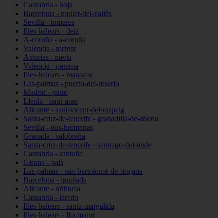
Cantabria - noja
Barcelona - mollet-del-vallès
Sevilla - tomares
Illes-balears - deià
A-coruña - a-coruña
Valencia - torrent
Asturias - navia
Valencia - paterna
Illes-balears - manacor
Las-palmas - puerto-del-rosario
Madrid - pinto
Lleida - naut-aran
Alicante - sant-vicent-del-raspeig
Santa-cruz-de-tenerife - granadilla-de-abona
Sevilla - dos-hermanas
Granada - salobreña
Santa-cruz-de-tenerife - santiago-del-teide
Cantabria - santoña
Girona - pals
Las-palmas - san-bartolomé-de-tirajana
Barcelona - igualada
Alicante - orihuela
Cantabria - laredo
Illes-balears - santa-margalida
Illes-balears - llucmajor