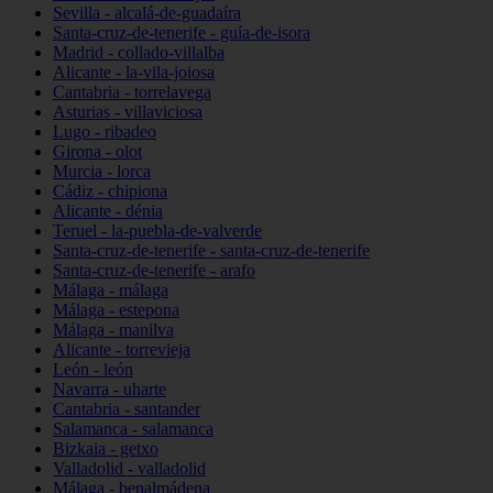
Sevilla - alcalá-de-guadaíra
Santa-cruz-de-tenerife - guía-de-isora
Madrid - collado-villalba
Alicante - la-vila-joiosa
Cantabria - torrelavega
Asturias - villaviciosa
Lugo - ribadeo
Girona - olot
Murcia - lorca
Cádiz - chipiona
Alicante - dénia
Teruel - la-puebla-de-valverde
Santa-cruz-de-tenerife - santa-cruz-de-tenerife
Santa-cruz-de-tenerife - arafo
Málaga - málaga
Málaga - estepona
Málaga - manilva
Alicante - torrevieja
León - león
Navarra - uharte
Cantabria - santander
Salamanca - salamanca
Bizkaia - getxo
Valladolid - valladolid
Málaga - benalmádena