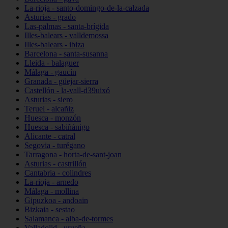
La-rioja - santo-domingo-de-la-calzada
Asturias - grado
Las-palmas - santa-brígida
Illes-balears - valldemossa
Illes-balears - ibiza
Barcelona - santa-susanna
Lleida - balaguer
Málaga - gaucín
Granada - güejar-sierra
Castellón - la-vall-d39uixó
Asturias - siero
Teruel - alcañiz
Huesca - monzón
Huesca - sabiñánigo
Alicante - catral
Segovia - turégano
Tarragona - horta-de-sant-joan
Asturias - castrillón
Cantabria - colindres
La-rioja - arnedo
Málaga - mollina
Gipuzkoa - andoain
Bizkaia - sestao
Salamanca - alba-de-tormes
Valladolid - urueña