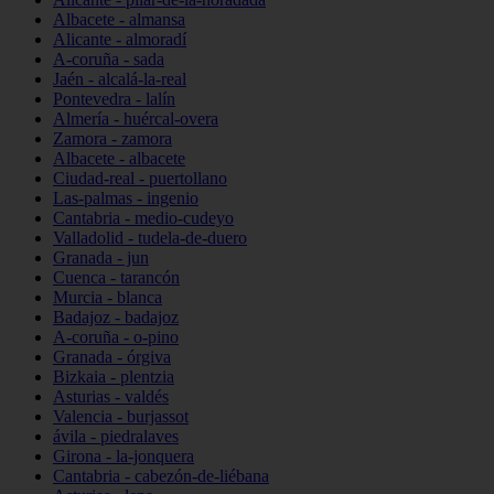
Albacete - almansa
Alicante - almoradí
A-coruña - sada
Jaén - alcalá-la-real
Pontevedra - lalín
Almería - huércal-overa
Zamora - zamora
Albacete - albacete
Ciudad-real - puertollano
Las-palmas - ingenio
Cantabria - medio-cudeyo
Valladolid - tudela-de-duero
Granada - jun
Cuenca - tarancón
Murcia - blanca
Badajoz - badajoz
A-coruña - o-pino
Granada - órgiva
Bizkaia - plentzia
Asturias - valdés
Valencia - burjassot
ávila - piedralaves
Girona - la-jonquera
Cantabria - cabezón-de-liébana