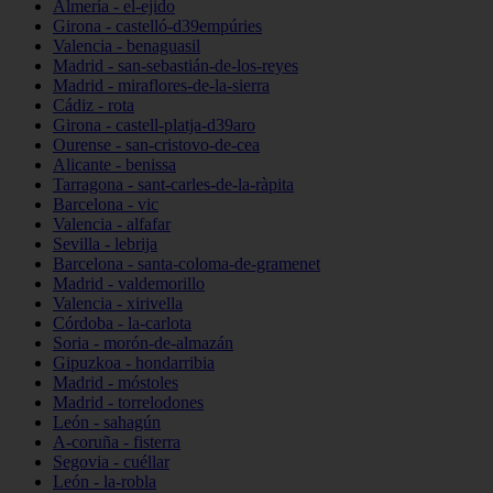
Almería - el-ejido
Girona - castelló-d39empúries
Valencia - benaguasil
Madrid - san-sebastián-de-los-reyes
Madrid - miraflores-de-la-sierra
Cádiz - rota
Girona - castell-platja-d39aro
Ourense - san-cristovo-de-cea
Alicante - benissa
Tarragona - sant-carles-de-la-ràpita
Barcelona - vic
Valencia - alfafar
Sevilla - lebrija
Barcelona - santa-coloma-de-gramenet
Madrid - valdemorillo
Valencia - xirivella
Córdoba - la-carlota
Soria - morón-de-almazán
Gipuzkoa - hondarribia
Madrid - móstoles
Madrid - torrelodones
León - sahagún
A-coruña - fisterra
Segovia - cuéllar
León - la-robla