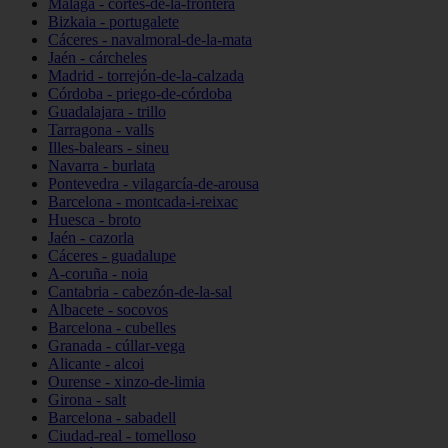
Málaga - cortes-de-la-frontera
Bizkaia - portugalete
Cáceres - navalmoral-de-la-mata
Jaén - cárcheles
Madrid - torrejón-de-la-calzada
Córdoba - priego-de-córdoba
Guadalajara - trillo
Tarragona - valls
Illes-balears - sineu
Navarra - burlata
Pontevedra - vilagarcía-de-arousa
Barcelona - montcada-i-reixac
Huesca - broto
Jaén - cazorla
Cáceres - guadalupe
A-coruña - noia
Cantabria - cabezón-de-la-sal
Albacete - socovos
Barcelona - cubelles
Granada - cúllar-vega
Alicante - alcoi
Ourense - xinzo-de-limia
Girona - salt
Barcelona - sabadell
Ciudad-real - tomelloso