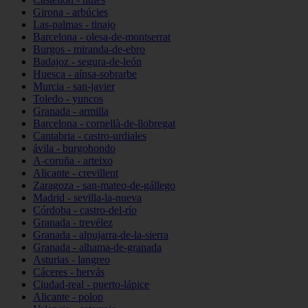
Girona - arbúcies
Las-palmas - tinajo
Barcelona - olesa-de-montserrat
Burgos - miranda-de-ebro
Badajoz - segura-de-león
Huesca - aínsa-sobrarbe
Murcia - san-javier
Toledo - yuncos
Granada - armilla
Barcelona - cornellà-de-llobregat
Cantabria - castro-urdiales
ávila - burgohondo
A-coruña - arteixo
Alicante - crevillent
Zaragoza - san-mateo-de-gállego
Madrid - sevilla-la-nueva
Córdoba - castro-del-río
Granada - trevélez
Granada - alpujarra-de-la-sierra
Granada - alhama-de-granada
Asturias - langreo
Cáceres - hervás
Ciudad-real - puerto-lápice
Alicante - polop