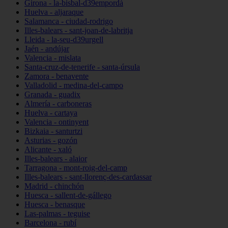
Girona - la-bisbal-d39empordà
Huelva - aljaraque
Salamanca - ciudad-rodrigo
Illes-balears - sant-joan-de-labritja
Lleida - la-seu-d39urgell
Jaén - andújar
Valencia - mislata
Santa-cruz-de-tenerife - santa-úrsula
Zamora - benavente
Valladolid - medina-del-campo
Granada - guadix
Almería - carboneras
Huelva - cartaya
Valencia - ontinyent
Bizkaia - santurtzi
Asturias - gozón
Alicante - xaló
Illes-balears - alaior
Tarragona - mont-roig-del-camp
Illes-balears - sant-llorenç-des-cardassar
Madrid - chinchón
Huesca - sallent-de-gállego
Huesca - benasque
Las-palmas - teguise
Barcelona - rubí