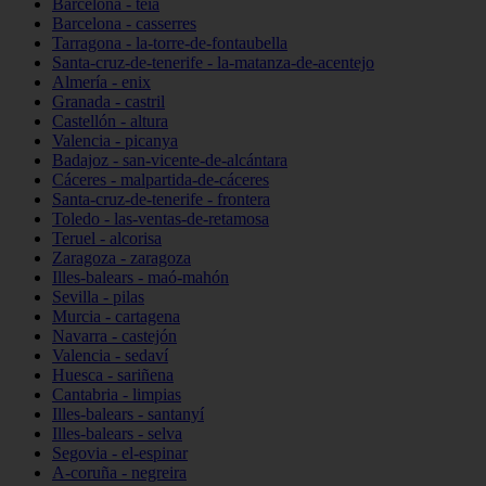
Barcelona - teià
Barcelona - casserres
Tarragona - la-torre-de-fontaubella
Santa-cruz-de-tenerife - la-matanza-de-acentejo
Almería - enix
Granada - castril
Castellón - altura
Valencia - picanya
Badajoz - san-vicente-de-alcántara
Cáceres - malpartida-de-cáceres
Santa-cruz-de-tenerife - frontera
Toledo - las-ventas-de-retamosa
Teruel - alcorisa
Zaragoza - zaragoza
Illes-balears - maó-mahón
Sevilla - pilas
Murcia - cartagena
Navarra - castejón
Valencia - sedaví
Huesca - sariñena
Cantabria - limpias
Illes-balears - santanyí
Illes-balears - selva
Segovia - el-espinar
A-coruña - negreira