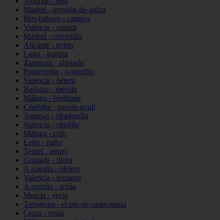
Asturias - lena
Madrid - torrejón-de-ardoz
Illes-balears - campos
Valencia - sagunt
Madrid - cercedilla
Alicante - petrer
Lugo - guitiriz
Zaragoza - alfajarín
Pontevedra - o-porriño
Valencia - bétera
Badajoz - mérida
Málaga - frigiliana
Córdoba - puente-genil
Asturias - ribadesella
Valencia - chulilla
Málaga - coín
León - riaño
Teruel - teruel
Granada - illora
A-coruña - oleiros
Valencia - requena
A-coruña - arzúa
Murcia - yecla
Tarragona - el-pla-de-santa-maria
Ceuta - ceuta