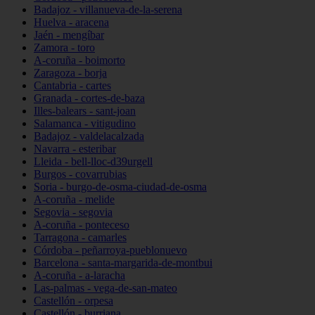
Badajoz - villanueva-de-la-serena
Huelva - aracena
Jaén - mengíbar
Zamora - toro
A-coruña - boimorto
Zaragoza - borja
Cantabria - cartes
Granada - cortes-de-baza
Illes-balears - sant-joan
Salamanca - vitigudino
Badajoz - valdelacalzada
Navarra - esteribar
Lleida - bell-lloc-d39urgell
Burgos - covarrubias
Soria - burgo-de-osma-ciudad-de-osma
A-coruña - melide
Segovia - segovia
A-coruña - ponteceso
Tarragona - camarles
Córdoba - peñarroya-pueblonuevo
Barcelona - santa-margarida-de-montbui
A-coruña - a-laracha
Las-palmas - vega-de-san-mateo
Castellón - orpesa
Castellón - burriana