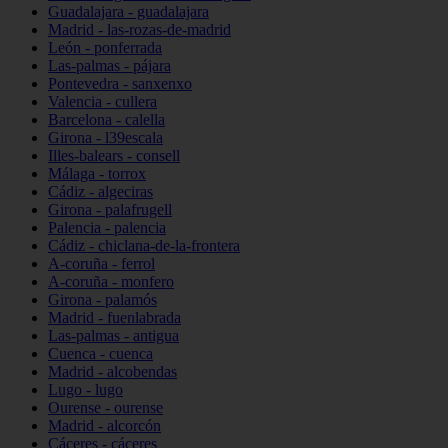
Guadalajara - guadalajara
Madrid - las-rozas-de-madrid
León - ponferrada
Las-palmas - pájara
Pontevedra - sanxenxo
Valencia - cullera
Barcelona - calella
Girona - l39escala
Illes-balears - consell
Málaga - torrox
Cádiz - algeciras
Girona - palafrugell
Palencia - palencia
Cádiz - chiclana-de-la-frontera
A-coruña - ferrol
A-coruña - monfero
Girona - palamós
Madrid - fuenlabrada
Las-palmas - antigua
Cuenca - cuenca
Madrid - alcobendas
Lugo - lugo
Ourense - ourense
Madrid - alcorcón
Cáceres - cáceres