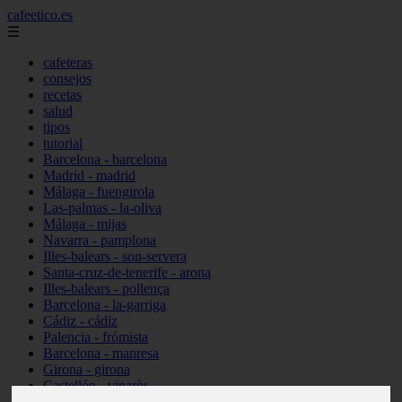
cafeetico.es
☰
cafeteras
consejos
recetas
salud
tipos
tutorial
Barcelona - barcelona
Madrid - madrid
Málaga - fuengirola
Las-palmas - la-oliva
Málaga - mijas
Navarra - pamplona
Illes-balears - son-servera
Santa-cruz-de-tenerife - arona
Illes-balears - pollença
Barcelona - la-garriga
Cádiz - cádiz
Palencia - frómista
Barcelona - manresa
Girona - girona
Castellón - vinaròs
Illes-balears - capdepera