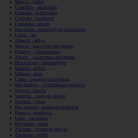
Murcia - bullas
Castellón - albocàsser
Granada - huétor-tájar
Córdoba - bujalance
Cantabria - reocín
Barcelona - monistrol-de-montserrat
Lleida - les
Almería - albox
Murcia - san-pedro-del-pinatar
Badajoz - alburquerque
Toledo - casarrubios-del-monte
Illes-balears - puigpunyent
Madrid - griñón
Málaga - istán
Cádiz - benalup-casas-viejas
Illes-balears - ciutadella-de-menorca
Murcia - murcia
Valencia - quart-de-poblet
Navarra - viana
Illes-balears - palma-de-mallorca
Huesca - panticosa
León - cacabelos
Barcelona - moià
Alicante - monforte-del-cid
Zaragoza - utebo