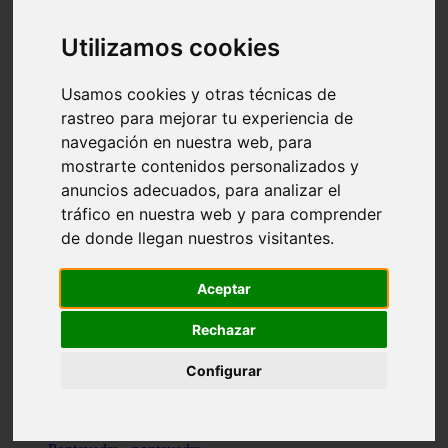
Valencia - valencia
Málaga - nerja
Utilizamos cookies
Girona - blanes
A-coruña - santiago-de-compostela
Málaga - marbella
Usamos cookies y otras técnicas de
Tarragona - tarragona
rastreo para mejorar tu experiencia de
Asturias - gijón
navegación en nuestra web, para
Girona - figueres
Alicante - santa-pola
mostrarte contenidos personalizados y
Madrid - leganés
anuncios adecuados, para analizar el
Almería - roquetas-de-mar
tráfico en nuestra web y para comprender
Girona - tossa-de-mar
Barcelona - sant-cugat-del-vallès
de donde llegan nuestros visitantes.
Alicante - l39alfàs-del-pi
Barcelona - vilanova-i-la-geltrú
Illes-balears - alcúdia
Aceptar
Castellón - peñíscola
Barcelona - mataró
Rechazar
ávila - ávila
Illes-balears - sant-antoni-de-portmany
Configurar
Illes-balears - sant-josep-de-sa-talaia
Tarragona - reus
Barcelona - badalona
Santa-cruz-de-tenerife - san-cristóbal-de-la-laguna