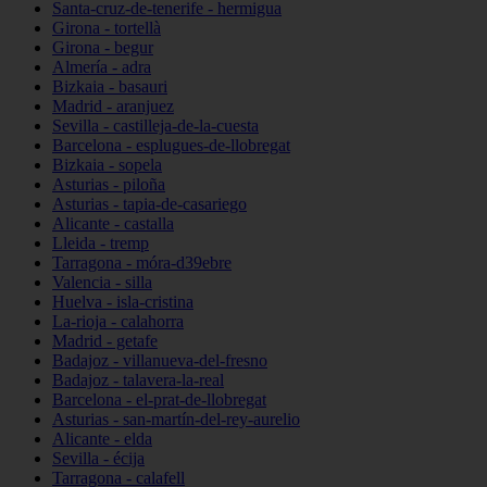
Santa-cruz-de-tenerife - hermigua
Girona - tortellà
Girona - begur
Almería - adra
Bizkaia - basauri
Madrid - aranjuez
Sevilla - castilleja-de-la-cuesta
Barcelona - esplugues-de-llobregat
Bizkaia - sopela
Asturias - piloña
Asturias - tapia-de-casariego
Alicante - castalla
Lleida - tremp
Tarragona - móra-d39ebre
Valencia - silla
Huelva - isla-cristina
La-rioja - calahorra
Madrid - getafe
Badajoz - villanueva-del-fresno
Badajoz - talavera-la-real
Barcelona - el-prat-de-llobregat
Asturias - san-martín-del-rey-aurelio
Alicante - elda
Sevilla - écija
Tarragona - calafell