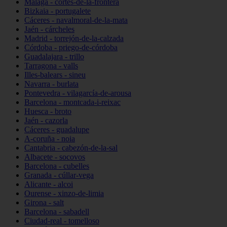
Málaga - cortes-de-la-frontera
Bizkaia - portugalete
Cáceres - navalmoral-de-la-mata
Jaén - cárcheles
Madrid - torrejón-de-la-calzada
Córdoba - priego-de-córdoba
Guadalajara - trillo
Tarragona - valls
Illes-balears - sineu
Navarra - burlata
Pontevedra - vilagarcía-de-arousa
Barcelona - montcada-i-reixac
Huesca - broto
Jaén - cazorla
Cáceres - guadalupe
A-coruña - noia
Cantabria - cabezón-de-la-sal
Albacete - socovos
Barcelona - cubelles
Granada - cúllar-vega
Alicante - alcoi
Ourense - xinzo-de-limia
Girona - salt
Barcelona - sabadell
Ciudad-real - tomelloso