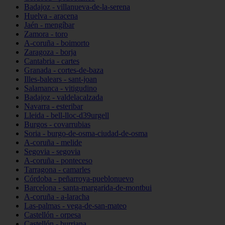
Badajoz - villanueva-de-la-serena
Huelva - aracena
Jaén - mengíbar
Zamora - toro
A-coruña - boimorto
Zaragoza - borja
Cantabria - cartes
Granada - cortes-de-baza
Illes-balears - sant-joan
Salamanca - vitigudino
Badajoz - valdelacalzada
Navarra - esteribar
Lleida - bell-lloc-d39urgell
Burgos - covarrubias
Soria - burgo-de-osma-ciudad-de-osma
A-coruña - melide
Segovia - segovia
A-coruña - ponteceso
Tarragona - camarles
Córdoba - peñarroya-pueblonuevo
Barcelona - santa-margarida-de-montbui
A-coruña - a-laracha
Las-palmas - vega-de-san-mateo
Castellón - orpesa
Castellón - burriana