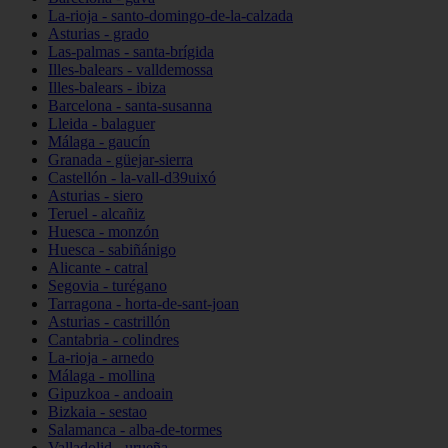
La-rioja - santo-domingo-de-la-calzada
Asturias - grado
Las-palmas - santa-brígida
Illes-balears - valldemossa
Illes-balears - ibiza
Barcelona - santa-susanna
Lleida - balaguer
Málaga - gaucín
Granada - güejar-sierra
Castellón - la-vall-d39uixó
Asturias - siero
Teruel - alcañiz
Huesca - monzón
Huesca - sabiñánigo
Alicante - catral
Segovia - turégano
Tarragona - horta-de-sant-joan
Asturias - castrillón
Cantabria - colindres
La-rioja - arnedo
Málaga - mollina
Gipuzkoa - andoain
Bizkaia - sestao
Salamanca - alba-de-tormes
Valladolid - urueña