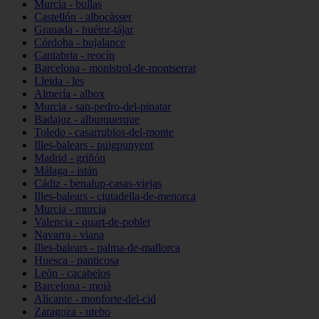
Murcia - bullas
Castellón - albocàsser
Granada - huétor-tájar
Córdoba - bujalance
Cantabria - reocín
Barcelona - monistrol-de-montserrat
Lleida - les
Almería - albox
Murcia - san-pedro-del-pinatar
Badajoz - alburquerque
Toledo - casarrubios-del-monte
Illes-balears - puigpunyent
Madrid - griñón
Málaga - istán
Cádiz - benalup-casas-viejas
Illes-balears - ciutadella-de-menorca
Murcia - murcia
Valencia - quart-de-poblet
Navarra - viana
Illes-balears - palma-de-mallorca
Huesca - panticosa
León - cacabelos
Barcelona - moià
Alicante - monforte-del-cid
Zaragoza - utebo