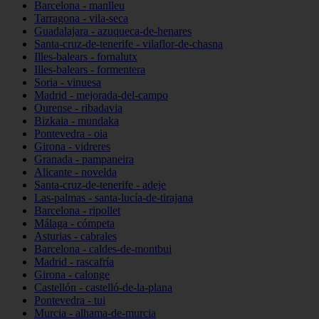
Barcelona - manlleu
Tarragona - vila-seca
Guadalajara - azuqueca-de-henares
Santa-cruz-de-tenerife - vilaflor-de-chasna
Illes-balears - fornalutx
Illes-balears - formentera
Soria - vinuesa
Madrid - mejorada-del-campo
Ourense - ribadavia
Bizkaia - mundaka
Pontevedra - oia
Girona - vidreres
Granada - pampaneira
Alicante - novelda
Santa-cruz-de-tenerife - adeje
Las-palmas - santa-lucía-de-tirajana
Barcelona - ripollet
Málaga - cómpeta
Asturias - cabrales
Barcelona - caldes-de-montbui
Madrid - rascafría
Girona - calonge
Castellón - castelló-de-la-plana
Pontevedra - tui
Murcia - alhama-de-murcia