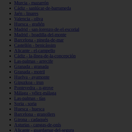
Murcia - mazarrón
Cádiz - sanlúcar-de-barrameda
Jaén - linares
Valencia - oliva
Huesca - grañén
Madrid - san-lorenzo-de-el-escorial
Madrid - boadilla-del-monte
Barcelona - pineda-de-mar
Castellón - benicàssim
Alicante - el-campello
Cádiz - la-línea-de-la-concepción
Las-palmas - arrecife
Granada - granada
Granada - motril
Huelva - ayamonte
Gipuzkoa - irun
Pontevedra - o-grove
Málaga - vélez-málaga
Las-palmas - tías
Soria - soria
Huesca - huesca
Barcelona - granollers
Girona - cadaqués
Asturias - cangas-de-onís
Alicante - guardamar-del-segura