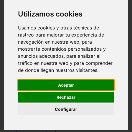
Valencia - valencia
Málaga - nerja
Utilizamos cookies
Girona - blanes
A-coruña - santiago-de-compostela
Málaga - marbella
Usamos cookies y otras técnicas de
Tarragona - tarragona
rastreo para mejorar tu experiencia de
Asturias - gijón
navegación en nuestra web, para
Girona - figueres
Alicante - santa-pola
mostrarte contenidos personalizados y
Madrid - leganés
anuncios adecuados, para analizar el
Almería - roquetas-de-mar
tráfico en nuestra web y para comprender
Girona - tossa-de-mar
Barcelona - sant-cugat-del-vallès
de donde llegan nuestros visitantes.
Alicante - l39alfàs-del-pi
Barcelona - vilanova-i-la-geltrú
Illes-balears - alcúdia
Aceptar
Castellón - peñíscola
Barcelona - mataró
Rechazar
ávila - ávila
Illes-balears - sant-antoni-de-portmany
Configurar
Illes-balears - sant-josep-de-sa-talaia
Tarragona - reus
Barcelona - badalona
Santa-cruz-de-tenerife - san-cristóbal-de-la-laguna