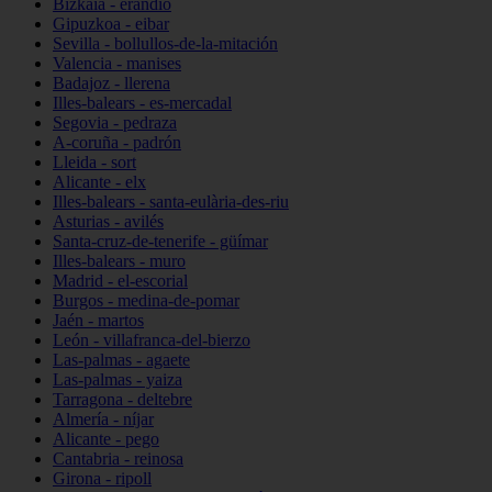
Bizkaia - erandio
Gipuzkoa - eibar
Sevilla - bollullos-de-la-mitación
Valencia - manises
Badajoz - llerena
Illes-balears - es-mercadal
Segovia - pedraza
A-coruña - padrón
Lleida - sort
Alicante - elx
Illes-balears - santa-eulària-des-riu
Asturias - avilés
Santa-cruz-de-tenerife - güímar
Illes-balears - muro
Madrid - el-escorial
Burgos - medina-de-pomar
Jaén - martos
León - villafranca-del-bierzo
Las-palmas - agaete
Las-palmas - yaiza
Tarragona - deltebre
Almería - níjar
Alicante - pego
Cantabria - reinosa
Girona - ripoll