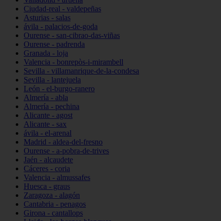
Ciudad-real - valdepeñas
Asturias - salas
ávila - palacios-de-goda
Ourense - san-cibrao-das-viñas
Ourense - padrenda
Granada - loja
Valencia - bonrepòs-i-mirambell
Sevilla - villamanrique-de-la-condesa
Sevilla - lantejuela
León - el-burgo-ranero
Almería - abla
Almería - pechina
Alicante - agost
Alicante - sax
ávila - el-arenal
Madrid - aldea-del-fresno
Ourense - a-pobra-de-trives
Jaén - alcaudete
Cáceres - coria
Valencia - almussafes
Huesca - graus
Zaragoza - alagón
Cantabria - penagos
Girona - cantallops