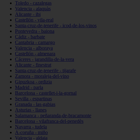
Toledo - cazalegas
Valencia - alaquàs
Alicante - ibi
Castellón - vila-real
Santa-cruz-de-tenerife - icod-de-los-vinos
Pontevedra - baiona
Cádiz - barbate
Cantabria - camargo
Valencia - alboraya
Castellón - almenara
Cáceres - jarandilla-de-la-vera
Alicante - finestrat
Santa-cruz-de-tenerife - tijarafe
Zamora - moraleja-del-vino
Gipuzkoa - ordizia
Madrid - parla
Barcelona - castellet-i-la-gornal
Sevilla - espartinas
Granada - las-gabias
Asturias - llanes
Salamanca - peñaranda-de-bracamonte
Barcelona - vilafranca-del-penedès
Navarra - tudela
A-coruña - miño
Valencia - aldaia