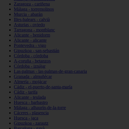
Zaragoza - cariñena
Málaga - torremolinos
Murcia - abarán
Illes-balears - calvià
Asturias - oviedo
Tarragona - montblanc
Alicante - benidorm
Alicante - alicante
Pontevedra - vigo
Gipuzkoa - san-sebastián
Córdoba - córdoba
A-coruña - betanzos
Córdoba - iznájar
Las-palmas - las-palmas-de-gran-canaria
Granada - almuñécar
Almería - mojácar
Cádiz - el-puerto-de-santa-maría
Cádiz - tarifa
Alicante - teulada
Huesca - barbastro
Málaga - alhaurín-de-la-torre
Cáceres - plasencia
Huesca - jaca
Gipuzkoa - zarautz
Barcelona - gavà