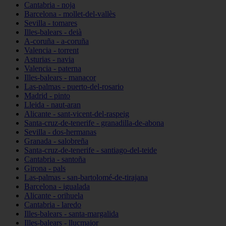
Cantabria - noja
Barcelona - mollet-del-vallès
Sevilla - tomares
Illes-balears - deià
A-coruña - a-coruña
Valencia - torrent
Asturias - navia
Valencia - paterna
Illes-balears - manacor
Las-palmas - puerto-del-rosario
Madrid - pinto
Lleida - naut-aran
Alicante - sant-vicent-del-raspeig
Santa-cruz-de-tenerife - granadilla-de-abona
Sevilla - dos-hermanas
Granada - salobreña
Santa-cruz-de-tenerife - santiago-del-teide
Cantabria - santoña
Girona - pals
Las-palmas - san-bartolomé-de-tirajana
Barcelona - igualada
Alicante - orihuela
Cantabria - laredo
Illes-balears - santa-margalida
Illes-balears - llucmajor