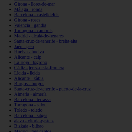
Girona - lloret-de-mar
Málaga - ronda
Barcelona - castelldefels
Girona - roses
Valencia - gandia
Tarragona - cambrils
Madrid - alcalá-de-henares
Santa-cruz-de-tenerife - breña-alta
Jaén - jaén
Huelva - huelva
Alicante - calp
La-rioja - logroño
Cádiz - jerez-de-la-frontera
Lleida - lleida
Alicante - xàbia
Burgos - burgos
Santa-cruz-de-tenerife - puerto-de-la-cruz
Almería - almería
Barcelona - terrassa
Tarragona - salou
Toledo - toledo
Barcelona - sitges
álava - vitoria-gasteiz
Bizkaia - bilbao
Madrid - tres-cantos