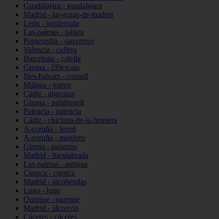
Guadalajara - guadalajara
Madrid - las-rozas-de-madrid
León - ponferrada
Las-palmas - pájara
Pontevedra - sanxenxo
Valencia - cullera
Barcelona - calella
Girona - l39escala
Illes-balears - consell
Málaga - torrox
Cádiz - algeciras
Girona - palafrugell
Palencia - palencia
Cádiz - chiclana-de-la-frontera
A-coruña - ferrol
A-coruña - monfero
Girona - palamós
Madrid - fuenlabrada
Las-palmas - antigua
Cuenca - cuenca
Madrid - alcobendas
Lugo - lugo
Ourense - ourense
Madrid - alcorcón
Cáceres - cáceres