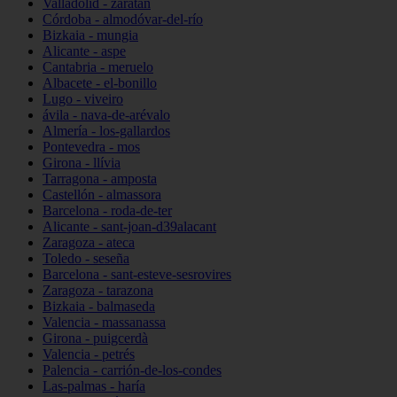
Valladolid - zaratán
Córdoba - almodóvar-del-río
Bizkaia - mungia
Alicante - aspe
Cantabria - meruelo
Albacete - el-bonillo
Lugo - viveiro
ávila - nava-de-arévalo
Almería - los-gallardos
Pontevedra - mos
Girona - llívia
Tarragona - amposta
Castellón - almassora
Barcelona - roda-de-ter
Alicante - sant-joan-d39alacant
Zaragoza - ateca
Toledo - seseña
Barcelona - sant-esteve-sesrovires
Zaragoza - tarazona
Bizkaia - balmaseda
Valencia - massanassa
Girona - puigcerdà
Valencia - petrés
Palencia - carrión-de-los-condes
Las-palmas - haría