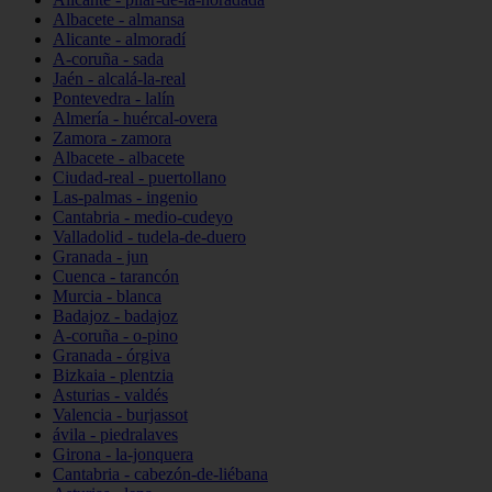
Albacete - almansa
Alicante - almoradí
A-coruña - sada
Jaén - alcalá-la-real
Pontevedra - lalín
Almería - huércal-overa
Zamora - zamora
Albacete - albacete
Ciudad-real - puertollano
Las-palmas - ingenio
Cantabria - medio-cudeyo
Valladolid - tudela-de-duero
Granada - jun
Cuenca - tarancón
Murcia - blanca
Badajoz - badajoz
A-coruña - o-pino
Granada - órgiva
Bizkaia - plentzia
Asturias - valdés
Valencia - burjassot
ávila - piedralaves
Girona - la-jonquera
Cantabria - cabezón-de-liébana