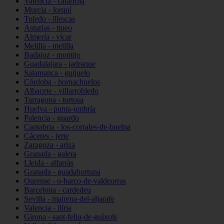
Valencia - catarroja
Murcia - lorquí
Toledo - illescas
Asturias - tineo
Almería - vícar
Melilla - melilla
Badajoz - montijo
Guadalajara - jadraque
Salamanca - guijuelo
Córdoba - hornachuelos
Albacete - villarrobledo
Tarragona - tortosa
Huelva - punta-umbría
Palencia - guardo
Cantabria - los-corrales-de-buelna
Cáceres - jerte
Zaragoza - ariza
Granada - galera
Lleida - alfarràs
Granada - guadahortuna
Ourense - o-barco-de-valdeorras
Barcelona - cardedeu
Sevilla - mairena-del-aljarafe
Valencia - llíria
Girona - sant-feliu-de-guíxols