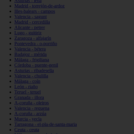
Asturias - lena
Madrid - torrejón-de-ardoz
Illes-balears - campos
Valencia - sagunt
Madrid - cercedilla
Alicante - petrer
Lugo - guitiriz
Zaragoza - alfajarín
Pontevedra - o-porriño
Valencia - bétera
Badajoz - mérida
Málaga - frigiliana
Córdoba - puente-genil
Asturias - ribadesella
Valencia - chulilla
Málaga - coín
León - riaño
Teruel - teruel
Granada - illora
A-coruña - oleiros
Valencia - requena
A-coruña - arzúa
Murcia - yecla
Tarragona - el-pla-de-santa-maria
Ceuta - ceuta