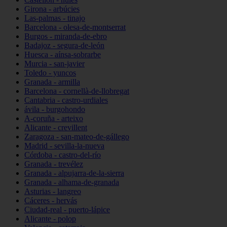
Girona - arbúcies
Las-palmas - tinajo
Barcelona - olesa-de-montserrat
Burgos - miranda-de-ebro
Badajoz - segura-de-león
Huesca - aínsa-sobrarbe
Murcia - san-javier
Toledo - yuncos
Granada - armilla
Barcelona - cornellà-de-llobregat
Cantabria - castro-urdiales
ávila - burgohondo
A-coruña - arteixo
Alicante - crevillent
Zaragoza - san-mateo-de-gállego
Madrid - sevilla-la-nueva
Córdoba - castro-del-río
Granada - trevélez
Granada - alpujarra-de-la-sierra
Granada - alhama-de-granada
Asturias - langreo
Cáceres - hervás
Ciudad-real - puerto-lápice
Alicante - polop