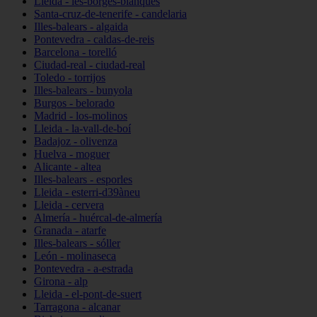
Lleida - les-borges-blanques
Santa-cruz-de-tenerife - candelaria
Illes-balears - algaida
Pontevedra - caldas-de-reis
Barcelona - torelló
Ciudad-real - ciudad-real
Toledo - torrijos
Illes-balears - bunyola
Burgos - belorado
Madrid - los-molinos
Lleida - la-vall-de-boí
Badajoz - olivenza
Huelva - moguer
Alicante - altea
Illes-balears - esporles
Lleida - esterri-d39àneu
Lleida - cervera
Almería - huércal-de-almería
Granada - atarfe
Illes-balears - sóller
León - molinaseca
Pontevedra - a-estrada
Girona - alp
Lleida - el-pont-de-suert
Tarragona - alcanar