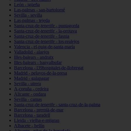
León - igüeña
Las-palmas - san-bartolomé
Sevilla - sevilla
Las-palmas - tejeda
Santa-cruz-de-tenerife - puntagorda
Santa-cruz-de-tenerife - la-orotava
Santa-cruz-de-tenerife - fasnia
Santa-cruz-de-tenerife - los-realejos
Valencia - el-puig-de-santa-maría
Valladolid - alaejos
Illes-balears - andratx
Illes-balears - banyalbufar
Barcelona - l39hospitalet-de-llobregat
Madrid - pelayos-de-la-presa
Madrid - galapagar
Sevilla - utrera
A-coruña - cedeira
Alicante - ondara
Sevilla - camas
Santa-cruz-de-tenerife - santa-cruz-de-la-palma
Barcelona - premià-de-mar
Barcelona - taradell
Lleida - vielha-e-mijaran
Albacete - hellín
Alicante - pilar-de-la-horadada