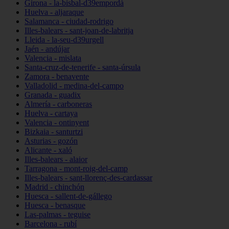
Girona - la-bisbal-d39empordà
Huelva - aljaraque
Salamanca - ciudad-rodrigo
Illes-balears - sant-joan-de-labritja
Lleida - la-seu-d39urgell
Jaén - andújar
Valencia - mislata
Santa-cruz-de-tenerife - santa-úrsula
Zamora - benavente
Valladolid - medina-del-campo
Granada - guadix
Almería - carboneras
Huelva - cartaya
Valencia - ontinyent
Bizkaia - santurtzi
Asturias - gozón
Alicante - xaló
Illes-balears - alaior
Tarragona - mont-roig-del-camp
Illes-balears - sant-llorenç-des-cardassar
Madrid - chinchón
Huesca - sallent-de-gállego
Huesca - benasque
Las-palmas - teguise
Barcelona - rubí