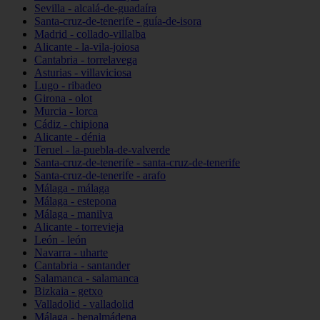
Sevilla - alcalá-de-guadaíra
Santa-cruz-de-tenerife - guía-de-isora
Madrid - collado-villalba
Alicante - la-vila-joiosa
Cantabria - torrelavega
Asturias - villaviciosa
Lugo - ribadeo
Girona - olot
Murcia - lorca
Cádiz - chipiona
Alicante - dénia
Teruel - la-puebla-de-valverde
Santa-cruz-de-tenerife - santa-cruz-de-tenerife
Santa-cruz-de-tenerife - arafo
Málaga - málaga
Málaga - estepona
Málaga - manilva
Alicante - torrevieja
León - león
Navarra - uharte
Cantabria - santander
Salamanca - salamanca
Bizkaia - getxo
Valladolid - valladolid
Málaga - benalmádena