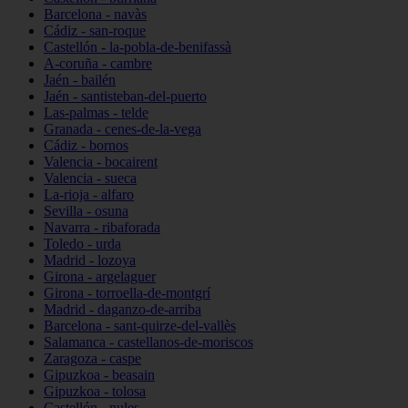
Barcelona - navàs
Cádiz - san-roque
Castellón - la-pobla-de-benifassà
A-coruña - cambre
Jaén - bailén
Jaén - santisteban-del-puerto
Las-palmas - telde
Granada - cenes-de-la-vega
Cádiz - bornos
Valencia - bocairent
Valencia - sueca
La-rioja - alfaro
Sevilla - osuna
Navarra - ribaforada
Toledo - urda
Madrid - lozoya
Girona - argelaguer
Girona - torroella-de-montgrí
Madrid - daganzo-de-arriba
Barcelona - sant-quirze-del-vallès
Salamanca - castellanos-de-moriscos
Zaragoza - caspe
Gipuzkoa - beasain
Gipuzkoa - tolosa
Castellón - nules