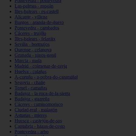
Pontevedra - pontevedra
Las-palmas - mogán
Illes-balears - es-castell
Alicante - villena
Burgos - aranda-de-duero
Pontevedra - cambados
Cáceres - trujillo
Illes-balears - felanitx
Sevilla - bormujos
Ourense - celanova
Granada - pinos-genil
Murcia - mula
Madrid - colmenar-de-oreja
Huelva - calañas
A-coruña - a-pobra-do-caramiñal
Segovia - chañe
Teruel - camañas
Badajoz - la-roca-de-la-sierra
Badajoz - guareña
Cáceres - caminomorisco
Ciudad-real - malagón
Asturias - mieres
Huesca - castejón-de-sos
Cantabria - hazas-de-cesto
Pontevedra - arbo