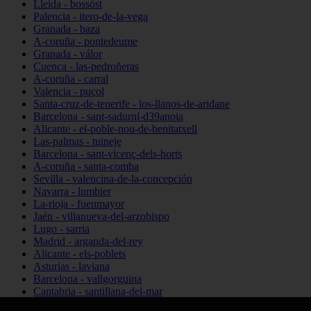
Lleida - bossòst
Palencia - itero-de-la-vega
Granada - baza
A-coruña - pontedeume
Granada - válor
Cuenca - las-pedroñeras
A-coruña - carral
Valencia - puçol
Santa-cruz-de-tenerife - los-llanos-de-aridane
Barcelona - sant-sadurní-d39anoia
Alicante - el-poble-nou-de-benitatxell
Las-palmas - tuineje
Barcelona - sant-vicenç-dels-horts
A-coruña - santa-comba
Sevilla - valencina-de-la-concepción
Navarra - lumbier
La-rioja - fuenmayor
Jaén - villanueva-del-arzobispo
Lugo - sarria
Madrid - arganda-del-rey
Alicante - els-poblets
Asturias - laviana
Barcelona - vallgorguina
Cantabria - santillana-del-mar
Zamora - santa-maría-de-la-vega