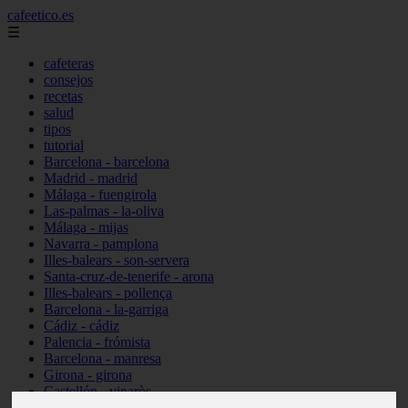
cafeetico.es
☰
cafeteras
consejos
recetas
salud
tipos
tutorial
Barcelona - barcelona
Madrid - madrid
Málaga - fuengirola
Las-palmas - la-oliva
Málaga - mijas
Navarra - pamplona
Illes-balears - son-servera
Santa-cruz-de-tenerife - arona
Illes-balears - pollença
Barcelona - la-garriga
Cádiz - cádiz
Palencia - frómista
Barcelona - manresa
Girona - girona
Castellón - vinaròs
Illes-balears - capdepera