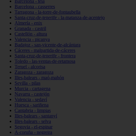
Barcelona - teià
Barcelona - casserres
Tarragona - la-torre-de-fontaubella
Santa-cruz-de-tenerife - la-matanza-de-acentejo
Almería - enix
Granada - castril
Castellón - altura
Valencia - picanya
Badajoz - san-vicente-de-alcántara
Cáceres - malpartida-de-cáceres
Santa-cruz-de-tenerife - frontera
Toledo - las-ventas-de-retamosa
Teruel - alcorisa
Zaragoza - zaragoza
Illes-balears - maó-mahón
Sevilla - pilas
Murcia - cartagena
Navarra - castejón
Valencia - sedaví
Huesca - sariñena
Cantabria - limpias
Illes-balears - santanyí
Illes-balears - selva
Segovia - el-espinar
A-coruña - negreira