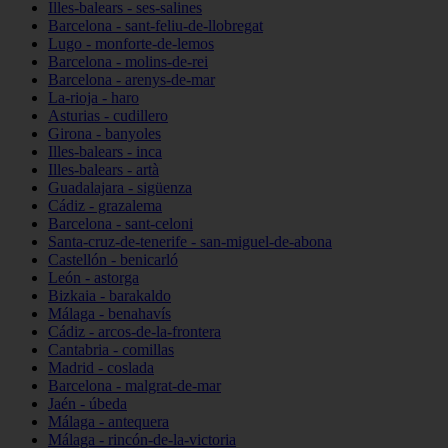
Illes-balears - ses-salines
Barcelona - sant-feliu-de-llobregat
Lugo - monforte-de-lemos
Barcelona - molins-de-rei
Barcelona - arenys-de-mar
La-rioja - haro
Asturias - cudillero
Girona - banyoles
Illes-balears - inca
Illes-balears - artà
Guadalajara - sigüenza
Cádiz - grazalema
Barcelona - sant-celoni
Santa-cruz-de-tenerife - san-miguel-de-abona
Castellón - benicarló
León - astorga
Bizkaia - barakaldo
Málaga - benahavís
Cádiz - arcos-de-la-frontera
Cantabria - comillas
Madrid - coslada
Barcelona - malgrat-de-mar
Jaén - úbeda
Málaga - antequera
Málaga - rincón-de-la-victoria