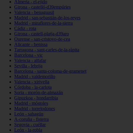
Almería - el-ejido
Girona - castelló-d39empúries
Valencia - benaguasil
Madrid - san-sebastián-de-los-reyes
Madrid - miraflores-de-la-sierra
Cádiz - rota
Girona - castell-platja-d39aro
Ourense - san-cristovo-de-cea
Alicante - benissa
Tarragona - sant-carles-de-la-ràpita
Barcelona - vic
Valencia - alfafar
Sevilla - lebrija
Barcelona - santa-coloma-de-gramenet
Madrid - valdemorillo
Valencia - xirivella
Córdoba - la-carlota
Soria - morón-de-almazán
Gipuzkoa - hondarribia
Madrid - móstoles
Madrid - torrelodones
León - sahagún
A-coruña - fisterra
Segovia - cuéllar
León - la-robla