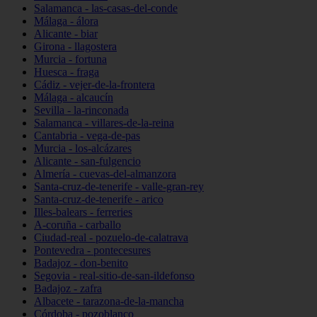
Salamanca - las-casas-del-conde
Málaga - álora
Alicante - biar
Girona - llagostera
Murcia - fortuna
Huesca - fraga
Cádiz - vejer-de-la-frontera
Málaga - alcaucín
Sevilla - la-rinconada
Salamanca - villares-de-la-reina
Cantabria - vega-de-pas
Murcia - los-alcázares
Alicante - san-fulgencio
Almería - cuevas-del-almanzora
Santa-cruz-de-tenerife - valle-gran-rey
Santa-cruz-de-tenerife - arico
Illes-balears - ferreries
A-coruña - carballo
Ciudad-real - pozuelo-de-calatrava
Pontevedra - pontecesures
Badajoz - don-benito
Segovia - real-sitio-de-san-ildefonso
Badajoz - zafra
Albacete - tarazona-de-la-mancha
Córdoba - pozoblanco